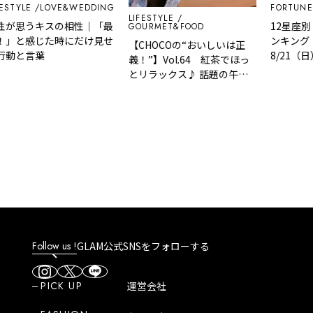
LE
LOVE&WEDDING
FORTUNE
AS
LIFESTYLE
思うキスの相性｜「最
12星座別｜来
GOURMET&FOOD
と感じた時にだけ見せ
ンキング！8/
【CHOCOの“おいしいは正
と言葉
8/21（日）
義！”】Vol.64 紅茶でほっ
くる」
とリラックス♪ 話題の午後
ティーカフェ
「Milk.Black.Lemon. By
GOGO NO KOCHA」
Follow us !
GLAM公式SNSをフォローする
PICK UP
運営会社