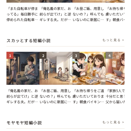
「また自転車が停ま
「俺名義の家だ、お
「お昼ご飯、用意し
「お持ち帰りを
ってる」毎日勝手に
前らが出てけ」と逆
ないの？」呼んでも
慮いただいてお
停められた自転車。
ギレする夫。だが、
いないのに新居にあ
す」朝食バイキ
張り紙も無視された
子供3人を連れて家
がった義母と義妹。
でパンを持ち帰
結果
を出た結果
図々しい態度に夫が
とする客。だが
怒った瞬間
タッフの一言で
スカッとする短編小説
もっと見る >
が一変
1
2
3
4
「俺名義の家だ、お
「お昼ご飯、用意し
「お持ち帰りをご遠
「家族5人で3
前らが出てけ」と逆
ないの？」呼んでも
慮いただいておりま
十分だと思うが
ギレする夫。だが、
いないのに新居にあ
す」朝食バイキング
父から届いたご
子供3人を連れて家
がった義母と義妹。
でパンを持ち帰ろう
儀。だが、夫が
を出た結果
図々しい態度に夫が
とする客。だが、ス
の席と料理を見
怒った瞬間
タッフの一言で状況
り込んだワケ
モヤモヤ短編小説
もっと見る >
が一変