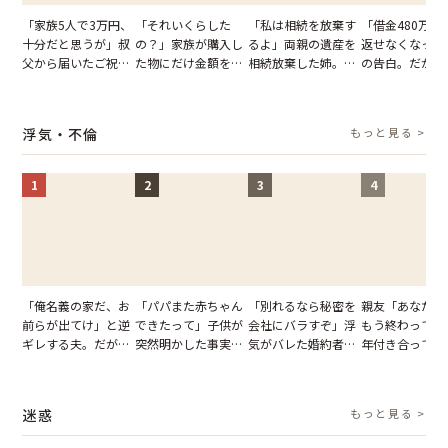
「家族5人で3万円、
「それいくらした
「私は相続を放棄す
「借金480万、
十分だと思うが」叔
の？」家族が購入し
るよ」両親の遺産を
返せなくなった
父から届いたご祝
た物にだけ金額を聞
相続放棄した姉。だ
の告白。だが、
儀。だが、夫が当日
いてくる夫。だが、
が、義兄が激昂して
までの行動に思
の席と料理を見て黙
夫の趣味のグッズを
告げた一言に言葉を
凍りついた
り込んだワケ
並べた妻が一言で黙
失った
浮気・不倫
もっと見る >
らせた瞬間
1
2
3
4
「俺名義の家だ、お
「パパまた赤ちゃん
「別れるなら秘密を
親友「あなたと
前らが出てけ」と逆
できたって」子供が
会社にバラすぞ」浮
もう終わってる
ギレする夫。だが、
突然明かした事実。
気がバレた婚約者。
年付き合ってい
子供3人を連れて家
単身赴任していた夫
だが、弁護士を連れ
との浮気が発覚
を出た結果
の裏切りに絶句
て問い詰めると、表
が、共通の友人
情が一変
実を伝えた結果
迷惑
もっと見る >