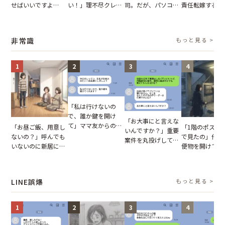
せばいいですよ
い！」理不尽クレー
司。だが、パソコン
責任転嫁する上
ね？」10歳年下の後
マーに正論で挑んだ
のデスクトップ画面
だが、私が見せ
輩のリーダーに指
イキり後輩。先輩の
を見た結果【短編小
業履歴で状況が
摘。だが、返ってき
助言をスルーした結
説】
非常識
もっと見る >
た言葉にため息が止
果
まらない
1
2
3
4
「私は行けないの
で、誰か鍵を開け
「お大事にと言えな
て」ママ友からの
「お昼ご飯、用意し
「1階のポスト
いんですか？」重要
図々しいお願い。だ
ないの？」呼んでも
で見たの」他人
案件を丸投げして休
が、思いやりのない
いないのに新居にあ
便物を開けて読
む後輩。だが、SNS
行動が招いた当然の
がった義母と義妹。
いる住民。目が
で発覚した嘘と呆れ
報いとは
図々しい態度に夫が
てしまった結果
た結末
怒った瞬間
LINE誤爆
もっと見る >
1
2
3
4