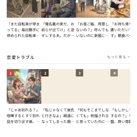
「また自転車が停ま
「俺名義の家だ、お
「お昼ご飯、用意し
「お持ち帰りを
ってる」毎日勝手に
前らが出てけ」と逆
ないの？」呼んでも
慮いただいてお
停められた自転車。
ギレする夫。だが、
いないのに新居にあ
す」朝食バイキ
張り紙も無視された
子供3人を連れて家
がった義母と義妹。
でパンを持ち帰
結果
を出た結果
図々しい態度に夫が
とする客。だが
怒った瞬間
タッフの一言で
恋愛トラブル
もっと見る >
が一変
1
2
3
4
「じゃあ別れる？」
「私じゃなくて彼氏
「何もそこまでしな
「もしかして…
喧嘩するとすぐ別れ
と行きなよ」疎遠に
くても」祝福される
するの？」デー
話を切り出す彼。我
なってしまった親
と思っていたのに。
盤、良い雰囲気
慢できず、本当に別
友。卒業式の日、親
恋の成就と引き換え
の顔が近づいて
れた結果【短編小
友が墓場まで持って
に失った、親友から
瞬間、背筋が凍