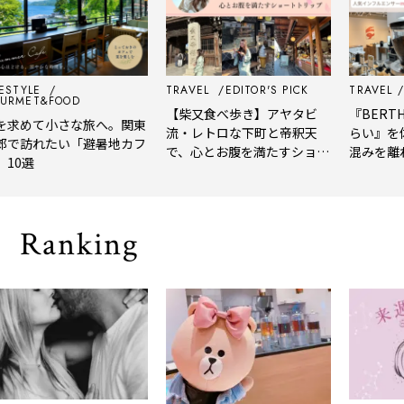
YLE
TRAVEL
EDITOR'S PICK
TRAVEL
EDIT
ET&FOOD
【柴又食べ歩き】アヤタビ
『BERTH CO
めて小さな旅へ。関東
流・レトロな下町と帝釈天
らい』を体験
訪れたい「避暑地カフ
で、心とお腹を満たすショー
混みを離れて
選
トトリップ
風、淹れたて
される「大人
Ranking