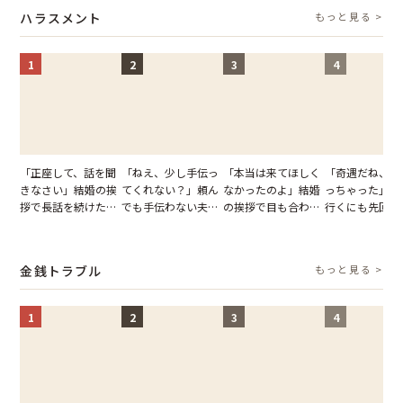
説】
いくはずだった事実
の痛烈な「拒絶」
【短編小説】
ハラスメント
もっと見る >
に私は…
1
2
3
4
「正座して、話を聞
「ねえ、少し手伝っ
「本当は来てほしく
「奇遇だね、ま
きなさい」結婚の挨
てくれない？」頼ん
なかったのよ」結婚
っちゃった」ど
拶で長話を続けた義
でも手伝わない夫→
の挨拶で目も合わせ
行くにも先回り
父。話が終わる瞬間
義母の追い討ちを受
てくれない義母。帰
れる知人のこと
に感じた本音とは
け、思わず実家に帰
りの電車で涙を流し
私が家族に打ち
った正月
たワケ
た日
金銭トラブル
もっと見る >
1
2
3
4