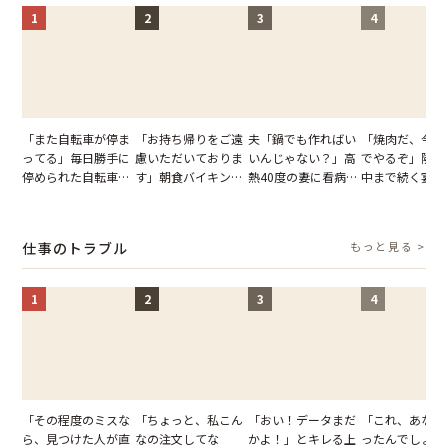
1
2
3
4
「また自転車が停ま
「お持ち帰りをご遠
夫「鍋でも作ればい
「焼肉だ、今夜
ってる」毎日勝手に
慮いただいておりま
いんじゃない？」高
でやるぞ」隣人
停められた自転車。
す」朝食バイキング
熱40度の妻に看病な
中まで続く宴会
張り紙も無視された
でパンを持ち帰ろう
し→冷蔵庫が空でも
が家が眠れず耐
結果
とする客。だが、ス
買い出しに行かせた
いた夏の夜
タッフの一言で状況
一言
仕事のトラブル
もっと見る >
が一変
1
2
3
4
「その程度のミスな
「ちょっと、私こん
「おい！データまだ
「これ、あなた
ら、見つけた人が直
なの注文してな
かよ！」とキレる上
ったんでしょ？