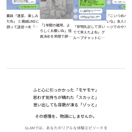
「こいつめんど
義妹「遺産、楽しみ
いな」友人とメ
だね」 と親戚LINEに
「1年間の雑用、よ
「安物丸出しで浮い
ージでのやり取
誤って送信→夫「実
ろしくお願いね」役
てて笑えたよね」グ
だが、独り言が
はお前は…」告げら
員決めを笑顔で辞退
ループチャットに投
ぬ悲劇を生んだ
れた事実とは【短編
したママ友。夜、送
下された悪口。余裕
編小説】
小説】
られてきたメッセー
の対応を見せたら空
ジに絶句
気が一変した話
ふと心に引っかかった「モヤモヤ」
思わず気持ちが晴れた「スカッと」
思い出しても背筋が凍る「ゾッと」
その感情を、物語にしませんか。
GLAMでは、あなたのリアルな体験エピソードを