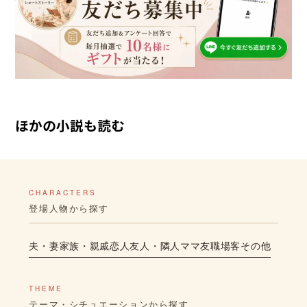
ほかの小説も読む
CHARACTERS
登場人物から探す
夫・妻
家族・親戚
恋人
友人・隣人
ママ友
職場
客
その他
THEME
テーマ・シチュエーションから探す