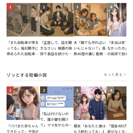
1
2
3
4
「また自転車が停ま
「正座して、話を聞
夫「鍋でも作ればい
「本当は来てほ
ってる」毎日勝手に
きなさい」結婚の挨
いんじゃない？」高
なかったのよ」
停められた自転車。
拶で長話を続けた義
熱40度の妻に看病な
の挨拶で目も合
張り紙も無視された
父。話が終わる瞬間
し→冷蔵庫が空でも
てくれない義母
結果
に感じた本音とは
買い出しに行かせた
りの電車で涙を
一言
たワケ
ゾッとする短編小説
もっと見る >
1
2
3
4
「私は行けないの
で、誰か鍵を開け
て」ママ友からの
「パパまた赤ちゃん
親友「あなたと彼は
「借金480万、
図々しいお願い。だ
できたって」子供が
もう終わってる」3
返せなくなった