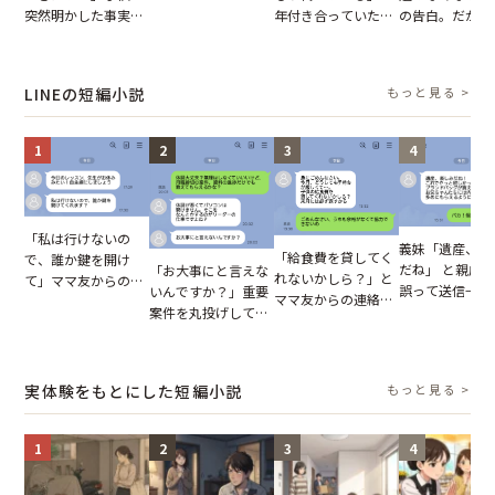
が、思いやりのない
突然明かした事実。
年付き合っていた彼
の告白。だが、
行動が招いた当然の
単身赴任していた夫
との浮気が発覚。だ
までの行動に思
報いとは
の裏切りに絶句
が、共通の友人に事
凍りついた
実を伝えた結果
LINEの短編小説
もっと見る >
1
2
3
4
「私は行けないの
義妹「遺産、楽
「給食費を貸してく
で、誰か鍵を開け
だね」 と親戚LI
「お大事にと言えな
れないかしら？」と
て」ママ友からの
誤って送信→夫
いんですか？」重要
ママ友からの連絡。
図々しいお願い。だ
はお前は…」告
案件を丸投げして休
だが、ママ友のアカ
が、思いやりのない
れた事実とは【
む後輩。だが、SNS
ウントを見ると…
行動が招いた当然の
小説】
で発覚した嘘と呆れ
【短編小説】
報いとは
た結末
実体験をもとにした短編小説
もっと見る >
1
2
3
4