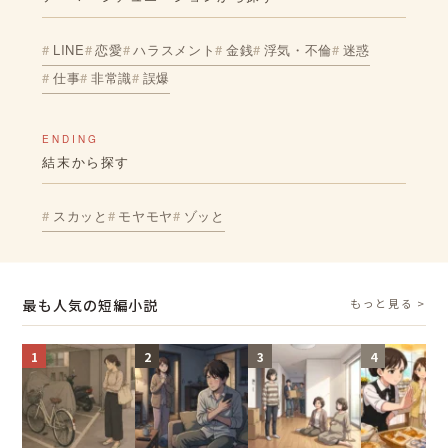
LINE
恋愛
ハラスメント
金銭
浮気・不倫
迷惑
仕事
非常識
誤爆
ENDING
結末から探す
スカッと
モヤモヤ
ゾッと
最も人気の短編小説
もっと見る >
1
2
3
4