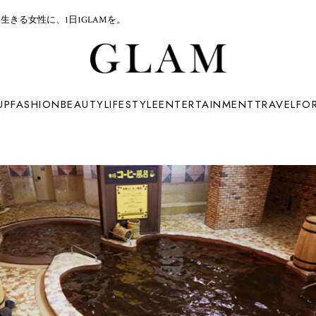
生きる女性に、1日1GLAMを。
UP
FASHION
BEAUTY
LIFESTYLE
ENTERTAINMENT
TRAVEL
FO