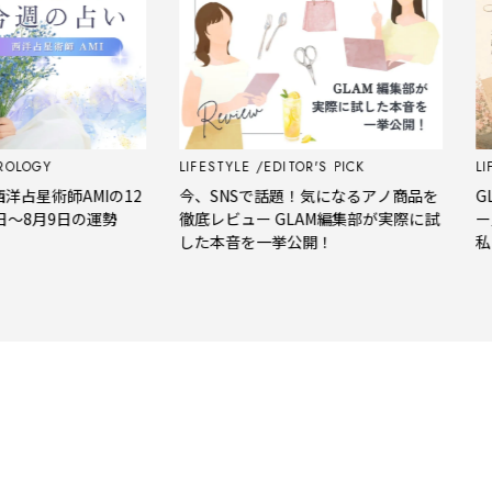
LIFESTYLE
EDITOR'S PICK
LIFESTYLE
MIの12
今、SNSで話題！気になるアノ商品を
GLAMの「
日の運勢
徹底レビュー GLAM編集部が実際に試
ー」スキマ時
した本音を一挙公開！
私たちのリ