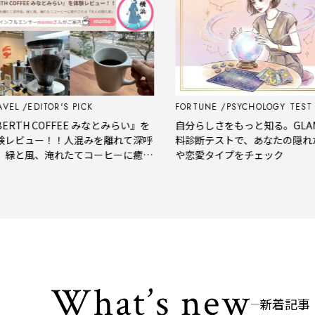
OR'S PICK
FORTUNE
PSYCHOLOGY TEST
OFFEE みなとみらい』を
自分らしさをもっと知る。GLAMの無
！！人混みを離れて深呼
料診断テストで、あなたの隠れた性格
淹れたてコーヒーに癒や
や恋愛タイプをチェック
の隠れ家」
What’s new
新着記事