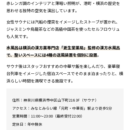
赤レンガ調のインテリアと薄暗い照明が、港町・横浜の歴史を
思わせる独特の空気を演出しています。
女性サウナには汽船の煙突をイメージしたストーブが置かれ、
ジャスミンや烏龍茶などの高級中国茶を使ったセルフロウリュ
も人気です。
水風呂は横浜の漢方薬専門店「更生堂薬局」監修の漢方水風呂
で、整いスペースには4種の送風装置を個別に設置
。
サウナ後はスタッフおすすめの中華サ飯を楽しんだり、豪華寝
台列車をイメージした宿泊スペースでそのまま泊まったりと、横
浜らしい時間を満喫できる施設です。
住所：神奈川県横浜市中区山下町216 3F（サウナ）
アクセス：みなとみらい線「元町・中華街」駅より徒歩5分
営業時間：11:00〜23:00（最終受付22:00）
定休日：年中無休