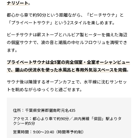
ナリゾート
。
都心から車で約90分という距離ながら、「ビーチサウナ」と
「プライベートサウナ」という2スタイルを楽しめます。
ビーチサウナは薪ストーブとハルビア製ヒーターを備えた海辺
の個室サウナで、波の音と潮風の中セルフロウリュを満喫でき
ます。
プライベートサウナは全5室の完全個室・全室オーシャンビュー
で、鋸山の伏流水を使った水風呂と専用外気浴スペースを完備
。
サウナ後は隣接するオープンカフェで、水平線に沈むサンセッ
トを眺めながらゆっくりと過ごせます。
住所：千葉県安房郡鋸南町元名435
アクセス：都心より車で約90分／JR内房線「保田」駅よりタ
クシー約5分
営業時間：9:00〜20:40（時間帯予約制）