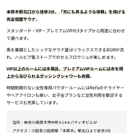
本厚木駅北口から徒歩3分、「天にも昇るような体験」を掲げる
完全個室サウナ
。
スタンダード・VIP・プレミアムVIPの3タイプから用途に合わせ
て選べます。
黒を基調としたシックなサウナ室はリラックスできるBGMが流
れ、ハルビア製ストーブでのセルフロウリュが楽しめます。
VIP以上のルームには水風呂、プレミアムVIPルームには水を頭
上から浴びられるガッシングシャワーも完備
。
時間制限のない女性専用パウダールームにはReFaのドライヤー
やヘアアイロンも揃い、女子会プランなど女性利用を歓迎する
サービスも充実しています。
住所：神奈川県厚木市中町4-14-6 パティオビル1F
アクセス：小田急小田原線「本厚木」駅北口より徒歩3分