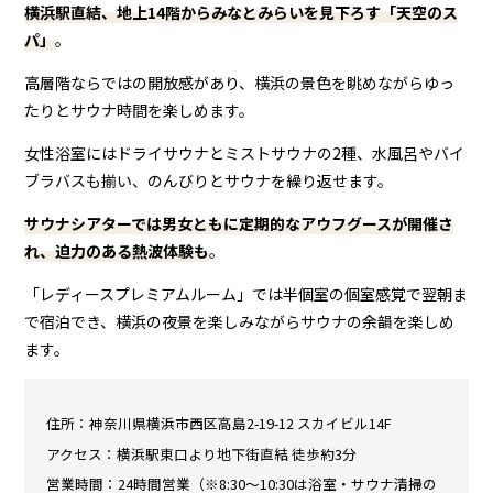
横浜駅直結、地上14階からみなとみらいを見下ろす「天空のス
パ」
。
高層階ならではの開放感があり、横浜の景色を眺めながらゆっ
たりとサウナ時間を楽しめます。
女性浴室にはドライサウナとミストサウナの2種、水風呂やバイ
ブラバスも揃い、のんびりとサウナを繰り返せます。
サウナシアターでは男女ともに定期的なアウフグースが開催さ
れ、迫力のある熱波体験も
。
「レディースプレミアムルーム」では半個室の個室感覚で翌朝ま
で宿泊でき、横浜の夜景を楽しみながらサウナの余韻を楽しめ
ます。
住所：神奈川県横浜市西区高島2-19-12 スカイビル14F
アクセス：横浜駅東口より地下街直結 徒歩約3分
営業時間：24時間営業（※8:30〜10:30は浴室・サウナ清掃の