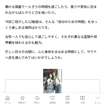
静かな個室で一人きりの時間を過ごしたり、香りや蒸気に包ま
れながらぼんやりと力を抜いたり。
今回ご紹介した12施設は、そんな「自分のための時間」をゆっ
くり楽しめる場所ばかりです。
女性一人でも安心して過ごしやすく、それぞれ異なる空間や世
界観を味わえるのも魅力。
忙しい日々の合間に、心と身体をゆるめる時間として、サウナ
へ足を運んでみてはいかがでしょうか。
PROFILE
GLAM Travel Editorial
ホーム
星座占い
夢占い
血液型
診断
小説
もっと