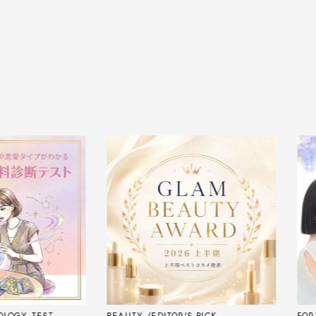
GY TEST
BEAUTY
EDITOR'S PICK
FORTU