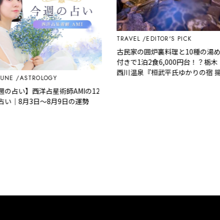
TRAVEL
EDITOR'S PICK
古民家の囲炉裏料理と10種の湯めぐ
付きで1泊2食6,000円台！？栃木・
西川温泉『桓武平氏ゆかりの宿 揚
E
ASTROLOGY
羽』で叶う秘境ステイ
占い】西洋占星術師AMIの12
｜8月3日～8月9日の運勢