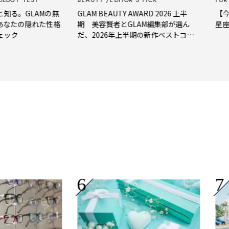
る。GLAMの無
GLAM BEAUTY AWARD 2026 上半
【今週の
たの隠れた性格
期 美容賢者とGLAM編集部が選ん
星座占
ク
だ、2026年上半期の新作ベストコス
メ。