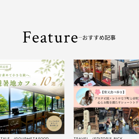
Feature
おすすめ記事
LE
GOURMET&FOOD
TRAVEL
EDITOR'S PICK