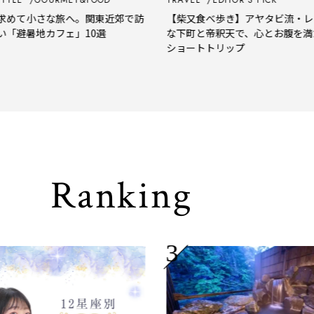
めて小さな旅へ。関東近郊で訪
【柴又食べ歩き】アヤタビ流・レト
避暑地カフェ」10選
な下町と帝釈天で、心とお腹を満た
ショートトリップ
Ranking