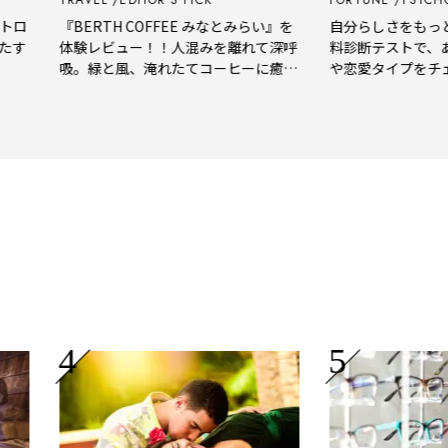
ロ
『BERTH COFFEE みなとみらい』を
自分らしさをもっと知
す
体験レビュー！！人混みを離れて深呼
料診断テストで、あな
吸。緑と風、淹れたてコーヒーに癒や
や恋愛タイプをチェッ
される「大人の隠れ家」