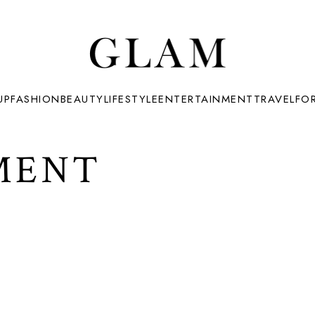
UP
FASHION
BEAUTY
LIFESTYLE
ENTERTAINMENT
TRAVEL
FO
MENT