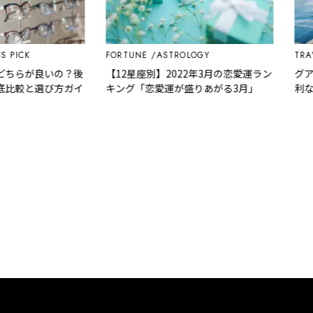
ICK
FORTUNE
ASTROLOGY
TRAVEL
どちらが良いの？後
【12星座別】2022年3月の恋愛運ラン
グアム
較と選び方ガイ
キング「恋愛運が盛りあがる3月」
利なア