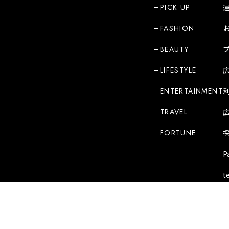
PICK UP
FASHION
BEAUTY
LIFESTYLE
ENTERTAINMENT
TRAVEL
FORTUNE
P
t
Copyright Mode Media Japan Corporation