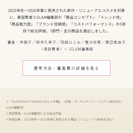
2025年冬〜2026年春に発売された新作・リニューアルコスメを対象
に、美容賢者とGLAM編集部が「商品コンセプト」「トレンド性」
「商品魅力度」「ブランド信頼感」「コストパフォーマンス」の5項
目で総合評価。7部門・全35商品を選出しました。
審査：垰智子／鈴木久美子／羽田ひとみ／筧沙奈恵／渡辺真由子
（美容賢者）＋ GLAM編集部
選考方法・審査員の詳細を見る
※「GLAM BEAUTY AWARD 2026 上半期」（主催：モードメディア・ジャパン株式会社／
GLAM編集部）
※美容賢者・GLAM編集部による総合評価
※評価対象：2025年冬〜2026年春に発売された商品（リニューアル発売を含む）