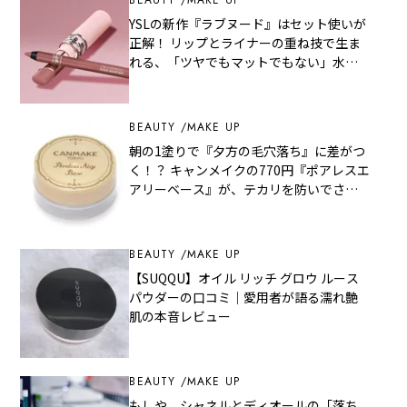
YSLの新作『ラブヌード』はセット使いが
正解！ リップとライナーの重ね技で生ま
れる、「ツヤでもマットでもない」水彩
質感の秘密
BEAUTY
MAKE UP
朝の1塗りで『夕方の毛穴落ち』に差がつ
く！？ キャンメイクの770円『ポアレスエ
アリーベース』が、テカリを防いでさら
さら肌をキープする秘密
BEAUTY
MAKE UP
【SUQQU】オイル リッチ グロウ ルース
パウダーの口コミ｜愛用者が語る濡れ艶
肌の本音レビュー
BEAUTY
MAKE UP
もしや、シャネルとディオールの「落ち