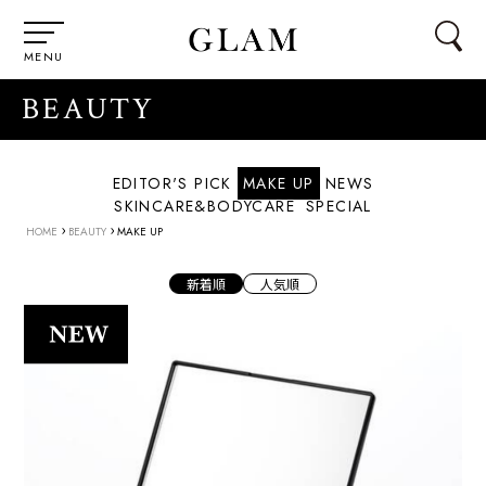
MENU
BEAUTY
EDITOR'S PICK
MAKE UP
NEWS
SKINCARE&BODYCARE
SPECIAL
›
›
HOME
BEAUTY
MAKE UP
新着順
人気順