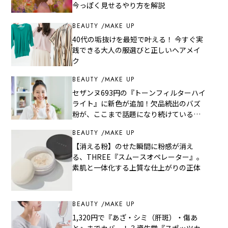
今っぽく見せるやり方を解説
BEAUTY
MAKE UP
40代の垢抜けを最短で叶える！ 今すぐ実
践できる大人の服選びと正しいヘアメイ
ク
BEAUTY
MAKE UP
セザンヌ693円の『トーンフィルターハイ
ライト』に新色が追加！欠品続出のバズ
粉が、ここまで話題になり続けている理
由
BEAUTY
MAKE UP
【消える粉】のせた瞬間に粉感が消え
る、THREE『スムースオペレーター』。
素肌と一体化する上質な仕上がりの正体
BEAUTY
MAKE UP
1,320円で『あざ・シミ（肝斑）・傷あ
と』までカバー！？資生堂『スポッツカ