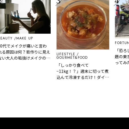
AUTY
MAKE UP
FORTUN
0代でメイクが痛いと言わ
「恐ろし
る原因は何？若作りに見え
LIFESTYLE
題の東京
GOURMET&FOOD
い大人の垢抜けメイクの正
ってみた
「しっかり食べて
−11kg！？」週末に切って煮
込んで冷凍するだけ！ダイエ
ットが無理なく続く『5日分
の脂肪燃焼スープ』