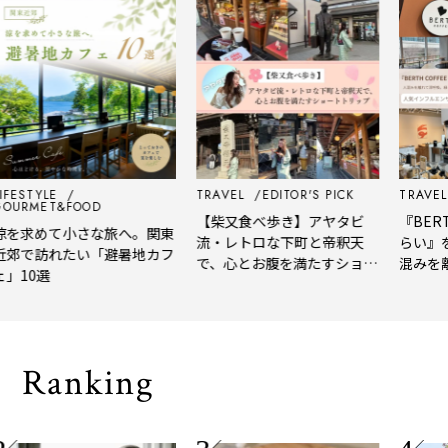
FESTYLE
TRAVEL
EDITOR'S PICK
TRAVEL
URMET&FOOD
【柴又食べ歩き】アヤタビ
『BERTH
を求めて小さな旅へ。関東
流・レトロな下町と帝釈天
らい』を
郊で訪れたい「避暑地カフ
で、心とお腹を満たすショー
混みを離
」10選
トトリップ
風、淹れ
される「
Ranking