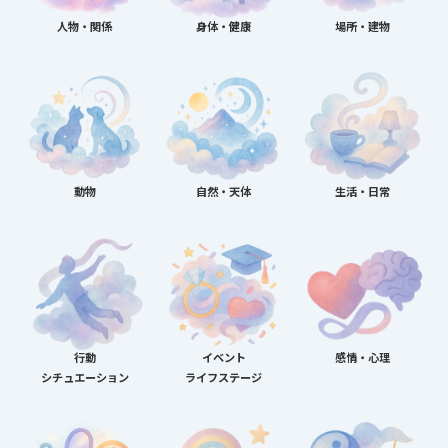
人物・関係
身体・健康
場所・建物
動物
自然・天体
生活・日常
行動
イベント
感情・心理
シチュエーション
ライフステージ