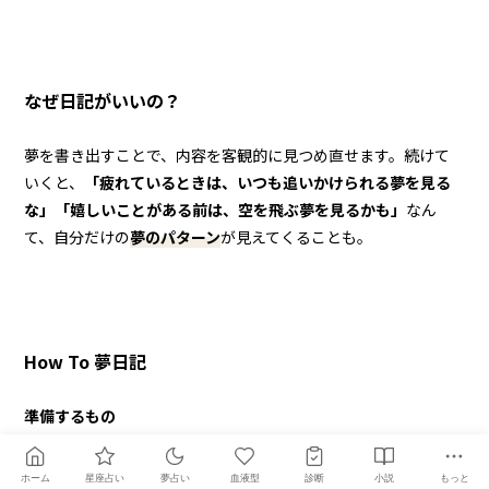
なぜ日記がいいの？
夢を書き出すことで、内容を客観的に見つめ直せます。続けて
いくと、
「疲れているときは、いつも追いかけられる夢を見る
な」「嬉しいことがある前は、空を飛ぶ夢を見るかも」
なん
て、自分だけの
夢のパターン
が見えてくることも。
How To 夢日記
準備するもの
枕元にお気に入りのノートとペン、もしくはスマホのメモアプ
ホーム
星座占い
夢占い
血液型
診断
小説
もっと
リを用意。