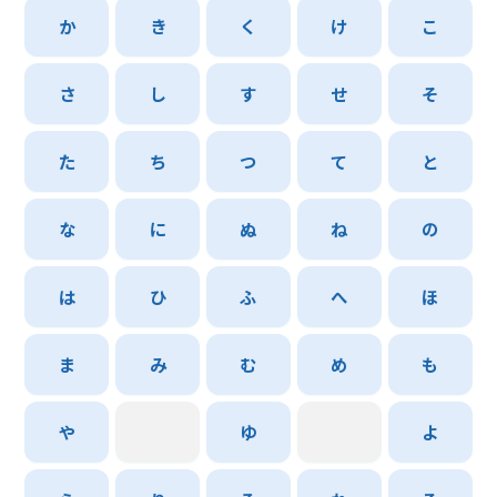
か
き
く
け
こ
さ
し
す
せ
そ
た
ち
つ
て
と
な
に
ぬ
ね
の
は
ひ
ふ
へ
ほ
ま
み
む
め
も
や
ゆ
よ