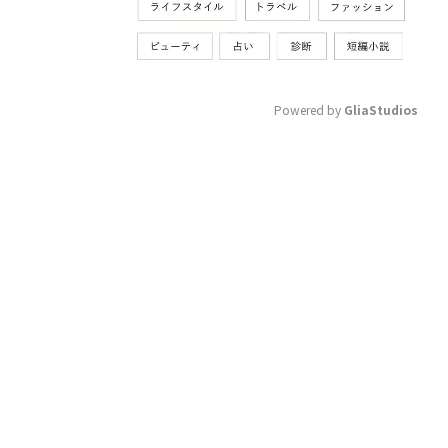
まとめ
Powered by 
GliaStudios
M
u
t
e