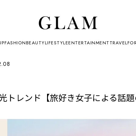
UP
FASHION
BEAUTY
LIFESTYLE
ENTERTAINMENT
TRAVEL
FO
2.08
観光トレンド【旅好き女子による話