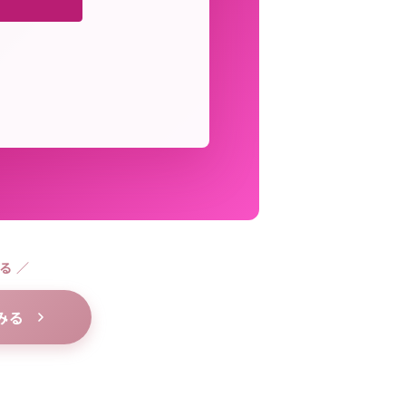
る ／
みる