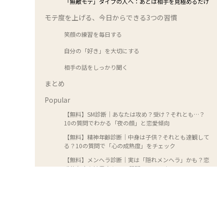
「無敵モテ」タイプの人へ：あとは相手を見極めるだけ
モテ度を上げる、今日からできる3つの習慣
笑顔の練習を毎日する
自分の「好き」を大切にする
相手の話をしっかり聞く
まとめ
Popular
【無料】SM診断｜あなたは攻め？受け？それとも…？
10の質問でわかる「夜の顔」と恋愛傾向
【無料】精神年齢診断｜中身は子供？それとも達観して
る？10の質問で「心の成熟度」をチェック
【無料】メンヘラ診断｜実は「隠れメンヘラ」かも？恋
愛依存度や地雷度を10の質問でチェック
【無料】血液型診断｜あなたの性格は本当は〇〇型？
10の質問でわかる「真の血液型」診断
【無料】ヤンデレ診断｜あなたの愛は「一途」それとも
「狂気」？10の質問でわかる独占欲と危険度