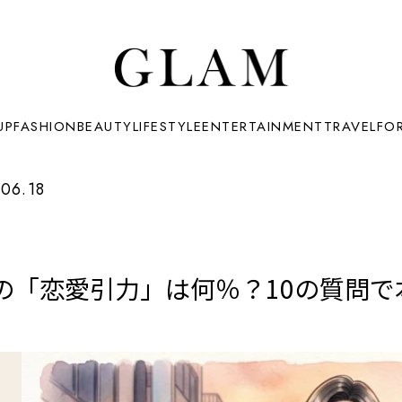
UP
FASHION
BEAUTY
LIFESTYLE
ENTERTAINMENT
TRAVEL
FO
06.18
の「恋愛引力」は何％？10の質問で