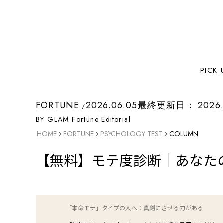
PICK 
INDEX
FORTUNE
2026.06.05
最終更新日：
2026.
Mote Diagnosisモテ度診断
BY GLAM Fortune Editorial
「モテ」と「愛され」は違う
›
›
›
HOME
FORTUNE
PSYCHOLOGY TEST
COLUMN
【診断結果別】あなたのモテ力と、さらに輝くための
ヒント
【無料】モテ度診断｜あなた
「隠れモテ」タイプの人へ：あなたはダイヤの原石
「ナチュラルモテ」タイプの人へ：その自然体が最大の
武器
「本命モテ」タイプの人へ：真剣にさせる力がある