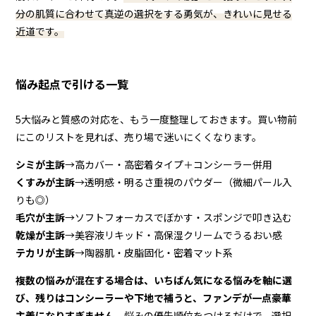
分の肌質に合わせて真逆の選択をする勇気が、きれいに見せる
近道です。
悩み起点で引ける一覧
5大悩みと質感の対応を、もう一度整理しておきます。買い物前
にこのリストを見れば、売り場で迷いにくくなります。
シミが主訴
→高カバー・高密着タイプ＋コンシーラー併用
くすみが主訴
→透明感・明るさ重視のパウダー（微細パール入
りも◎）
毛穴が主訴
→ソフトフォーカスでぼかす・スポンジで叩き込む
乾燥が主訴
→美容液リキッド・高保湿クリームでうるおい感
テカリが主訴
→陶器肌・皮脂固化・密着マット系
複数の悩みが混在する場合は、いちばん気になる悩みを軸に選
び、残りはコンシーラーや下地で補うと、ファンデが一点豪華
主義になりすぎません。
悩みの優先順位をつけるだけで、選択