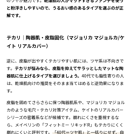
のツヤが魅力です。
乾燥肌の人がマットすぎるファンデを使う
と粉浮きしやすいので、うるおい感のあるタイプを選ぶのが正
解です。
テカリ｜陶器肌・皮脂固化（マジョリカ マジョルカ/ケ
イト リアルカバー）
逆に、皮脂が出やすくテカリやすい肌には、ツヤ系は不向きで
す。
テカリが悩みなら、皮脂を抑えてサラッとしたマットな陶
器肌に仕上げるタイプを選びましょう。
40代でも脂性寄りの人
は、乾燥肌向けの推奨をそのまま当てはめると逆効果になりま
す。
皮脂を固めてさらさらに保つ陶器肌系や、マジョリカ マジョル
カのような毛穴・テカリ対策アイテム、ケイトのリアルカバー
シリーズの密着系などが候補です。崩れにくさを重視するな
ら、メイベリンの「フィットミー リキッドR」もテカりにくく
崩れにくいと評判です。
「40代＝ツヤ肌」と一括りにせず、自