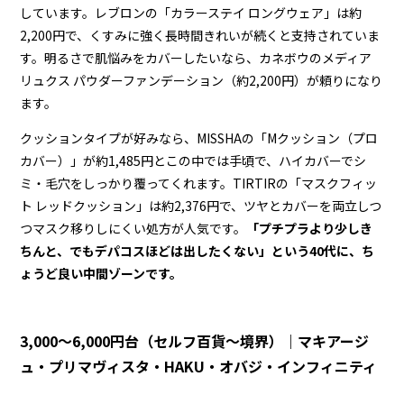
しています。レブロンの「カラーステイ ロングウェア」は約
2,200円で、くすみに強く長時間きれいが続くと支持されていま
す。明るさで肌悩みをカバーしたいなら、カネボウのメディア
リュクス パウダーファンデーション（約2,200円）が頼りになり
ます。
クッションタイプが好みなら、MISSHAの「Mクッション（プロ
カバー）」が約1,485円とこの中では手頃で、ハイカバーでシ
ミ・毛穴をしっかり覆ってくれます。TIRTIRの「マスクフィッ
ト レッドクッション」は約2,376円で、ツヤとカバーを両立しつ
つマスク移りしにくい処方が人気です。
「プチプラより少しき
ちんと、でもデパコスほどは出したくない」という40代に、ち
ょうど良い中間ゾーンです。
3,000〜6,000円台（セルフ百貨〜境界）｜マキアージ
ュ・プリマヴィスタ・HAKU・オバジ・インフィニティ