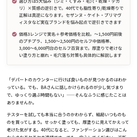
選び方は5大悩み（シミ・くすみ・毛穴・乾燥・テカ
リ）×質感の逆引きで。40代でも脂性寄り/乾燥寄りで
正解は真逆になります。セザンヌ・ケイト・プリマヴ
ィスタなど実在ブランドを悩み起点で逆引きできます
価格3レンジで実名＋参考価格を比較。〜1,500円前後
のプチプラ、1,500〜2,500円のセルフ中価格帯、
3,000〜6,000円台のセルフ百貨まで。厚塗りで老けな
い塗り方と崩れ・毛穴落ち対策も具体的に解説します
「デパートのカウンターに行けば良いものが見つかるのはわか
っている。でも、BAさんに話しかけられるのが少し気づまり
で、ゆっくり選ぶ時間もない」——そんなふうに感じたことは
ありませんか。
テスターを試しても本当に合うのかわからず、結局いつものも
のを買ってしまう。せっかく塗っても、厚塗りに見えてかえって
老けた気がする。40代になると、ファンデーション選びはこん