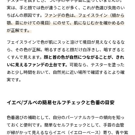
テスターを試すとき、つい手の甲や手首に塗っていませんか。
実は、手と顔では色が違うことが多く、これが色選び失敗のい
ちばんの原因です。
ファンデの色は、フェイスライン（頬から
顎、首にかけての境目）にのせて、肌になじむかを確かめるの
が正解です。
フェイスラインで色が肌にスッと溶けて境目が見えなくなるな
ら、その色が正解。明るすぎると顔だけ白浮きし、暗すぎると
くすんで見えます。
顔と首の色が自然につながることが、きれ
いに見えるファンデの土台です。
可能なら、テスターを塗った
あと少し時間をおいて、自然光に近い場所で確認するとより確
実です。
イエベ/ブルベの簡易セルフチェックと色番の目安
色番選びの補助として、自分のパーソナルカラーの傾向を知っ
ておくと便利です。簡単なセルフチェックとして、手首の血管
が緑がかって見えるならイエベ（イエローベース）寄り、青や紫