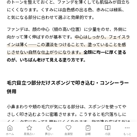
のトーンを整えておくと、ファンデを薄くしても肌悩みが目立ち
にくくなります。くすみには血色感の出る色、赤みには緑系、
と気になる部分に合わせて選ぶと効果的です。
ファンデは、顔の中心（頬の高い位置）に少量をのせ、外側に
向かって薄く伸ばすのが基本です。
中心はしっかり、フェイスラ
インは薄く——この濃淡をつけることで、塗っていることを感
じさせない自然な仕上がりになります。
全顔に均一に厚く塗る
のが、いちばん老けて見える塗り方です。
毛穴目立つ部分だけスポンジで叩き込む・コンシーラー
併用
小鼻まわりや頬の毛穴が気になる部分は、スポンジを使ってや
さしく叩き込むように密着させます。こうすると毛穴落ちしに
くく、夕方になっても崩れにくくなります。指で塗り広げるだけ
より、スポンジでの仕上げをひと手間加えるのがポイントで
ホーム
星座占い
夢占い
血液型
診断
小説
もっと
す。