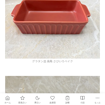
グラタン皿 長角 さびいろベイク
ホーム
星座占い
夢占い
血液型
診断
小説
もっと