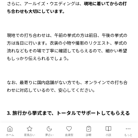
さらに、アールイズ・ウエディングは、
現地に着いてからの打
ち合わせも大切にしています。
現地での打ち合わせは、午前の挙式の方は前日、午後の挙式の
方は当日に行います。衣装の小物や撮影のリクエスト、挙式の
流れなどもその場で丁寧に確認してもらえるので、細かい希望
もしっかり伝えられるでしょう。
なお、最寄りに国内店舗がない方でも、オンラインでの打ち合
わせに対応しているので、安心してください。
3. 旅行から挙式まで、トータルでサポートしてもらえる
アールイズ・ウエディングはウェディングだけでなく、
旅行もト
ホーム
星座占い
夢占い
血液型
診断
小説
もっと
ータルでサポートしています。