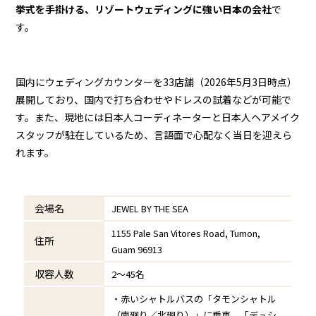
挙式を手掛ける、リゾートウェディングに強い日本の会社
で
す。
国内にウェディングカウンターを33店舗（2026年5月3日時点）
展開しており、国内で打ち合わせやドレスの試着などが可能で
す。また、現地には日本人コーディネーターと日本人ヘアメイク
スタッフが駐在しているため、言語面で心配なく当日を迎えら
れます。
会場名
JEWEL BY THE SEA
1155 Pale San Vitores Road, Tumon,
住所
Guam 96913
収容人数
2～45名
・赤いシャトルバスの「タモンシャトル
（南廻り／北廻り）」に乗車、「デュシ