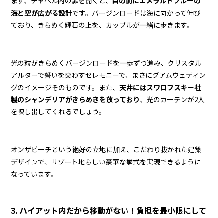
まず、チャペル内の扉を開くと、
目の前にエメラルドブルーの
海と空が広がる設計
です。バージンロードは海に向かって伸び
ており、きらめく輝石の上を、カップルが一緒に歩きます。
光の粒がきらめくバージンロードを一歩ずつ進み、クリスタル
アルターで誓いを交わすセレモニーで、まさにグアムウェディン
グのイメージそのものです。また、
天井にはスワロフスキー社
製のシャンデリアがきらめきを放っており
、光のカーテンが2人
を映し出してくれるでしょう。
オンザビーチという絶好の立地に加え、こだわり抜かれた建築
デザインで、リゾート地らしい豪華な挙式を実現できるように
なっています。
3. ハイアット内だから移動がない！負担を最小限にして