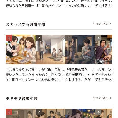
ってる」毎日勝手に
慮いただいておりま
ないの？」呼んでも
前らが出てけ」
停められた自転車。
す」朝食バイキング
いないのに新居にあ
ギレする夫。だ
張り紙も無視された
でパンを持ち帰ろう
がった義母と義妹。
子供3人を連れ
結果
とする客。だが、ス
図々しい態度に夫が
を出た結果
タッフの一言で状況
怒った瞬間
スカッとする短編小説
もっと見る >
が一変
1
2
3
4
「お持ち帰りをご遠
「お昼ご飯、用意し
「俺名義の家だ、お
「ねえ、少し手
慮いただいておりま
ないの？」呼んでも
前らが出てけ」と逆
てくれない？」
す」朝食バイキング
いないのに新居にあ
ギレする夫。だが、
でも手伝わない
でパンを持ち帰ろう
がった義母と義妹。
子供3人を連れて家
義母の追い討ち
とする客。だが、ス
図々しい態度に夫が
を出た結果
け、思わず実家
タッフの一言で状況
怒った瞬間
った正月
モヤモヤ短編小説
もっと見る >
が一変
1
2
3
4