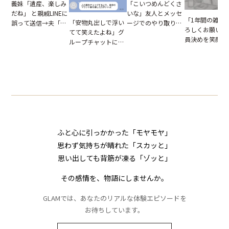
「こいつめんどくさ
義妹「遺産、楽しみ
いな」友人とメッセ
だね」 と親戚LINEに
「1年間の雑用
「安物丸出しで浮い
ージでのやり取り。
誤って送信→夫「実
ろしくお願いね
てて笑えたよね」グ
だが、独り言が思わ
はお前は…」告げら
員決めを笑顔で
ループチャットに投
ぬ悲劇を生んだ【短
れた事実とは【短編
したママ友。夜
下された悪口。余裕
編小説】
小説】
られてきたメッ
の対応を見せたら空
ジに絶句
気が一変した話
ふと心に引っかかった「モヤモヤ」
思わず気持ちが晴れた「スカッと」
思い出しても背筋が凍る「ゾッと」
その感情を、物語にしませんか。
GLAMでは、あなたのリアルな体験エピソードを
お待ちしています。