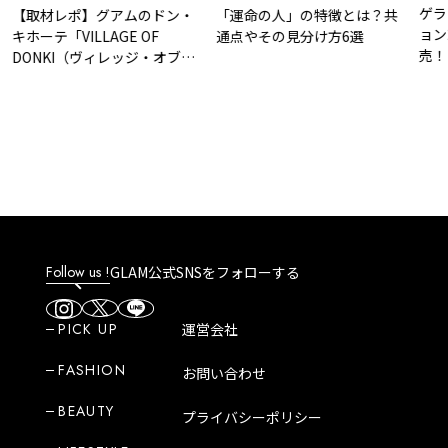
ゲラン、
取材レポ】グアムのドン・
「運命の人」の特徴とは？共
ョン202
ーテ「VILLAGE OF
通点やその見分け方6選
売！
ONKI（ヴィレッジ・オブ・
ンキ）」はどんなところ？
力や人気商品など紹介！
Follow us !
GLAM公式SNSをフォローする
PICK UP
運営会社
FASHION
お問い合わせ
BEAUTY
プライバシーポリシー