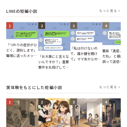
報いとは
ってきた女性に感じ
の裏切りに絶句
が、共通の友人
た違和感
実を伝えた結果
LINEの短編小説
もっと見る >
1
2
3
4
「つわりの症状がひ
「私は行けないの
どく、遅刻します」
義妹「遺産、楽
で、誰か鍵を開け
職場に送ったメッセ
だね」 と親戚LI
「お大事にと言えな
て」ママ友からの
ージ→普段は優しい
誤って送信→夫
いんですか？」重要
図々しいお願い。だ
上司の豹変に凍りつ
はお前は…」告
案件を丸投げして休
が、思いやりのない
いた
れた事実とは【
む後輩。だが、SNS
行動が招いた当然の
小説】
で発覚した嘘と呆れ
報いとは
た結末
実体験をもとにした短編小説
もっと見る >
1
2
3
4