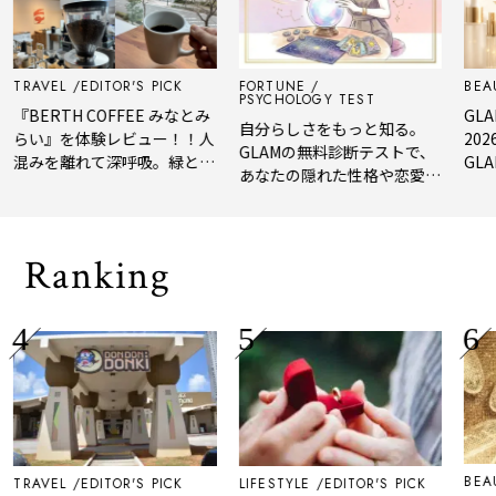
AVEL
EDITOR'S PICK
FORTUNE
BEAUTY
PSYCHOLOGY TEST
ERTH COFFEE みなとみ
GLAM BE
自分らしさをもっと知る。
い』を体験レビュー！！人
2026 
GLAMの無料診断テストで、
みを離れて深呼吸。緑と
GLAM編
あなたの隠れた性格や恋愛タ
、淹れたてコーヒーに癒や
年上半期
イプをチェック
れる「大人の隠れ家」
メ。
Ranking
BEAUTY
AVEL
EDITOR'S PICK
LIFESTYLE
EDITOR'S PICK