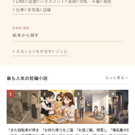
LINE
恋愛
ハラスメント
金銭
浮気・不倫
迷惑
仕事
非常識
誤爆
ENDING
結末から探す
スカッと
モヤモヤ
ゾッと
最も人気の短編小説
もっと見る >
1
2
3
4
「また自転車が停ま
「お持ち帰りをご遠
「お昼ご飯、用意し
「俺名義の家だ