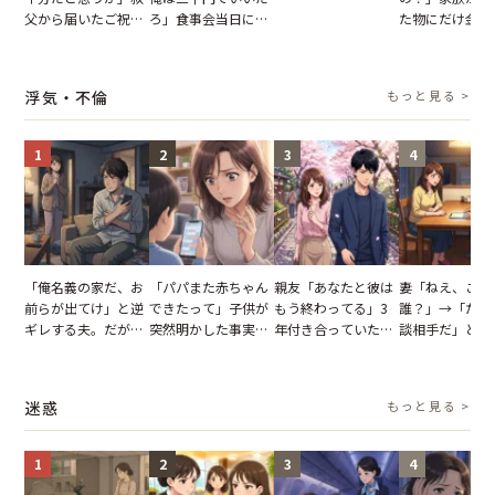
だが、ママ友のアカ
父から届いたご祝
ろ」食事会当日に主
た物にだけ金額
ウントを見ると…
儀。だが、夫が当日
張した叔父。だが、
いてくる夫。だ
【短編小説】
の席と料理を見て黙
幹事のいとこが告げ
夫の趣味のグッ
り込んだワケ
た一言とは
並べた妻が一言
浮気・不倫
もっと見る >
らせた瞬間
1
2
3
4
「俺名義の家だ、お
「パパまた赤ちゃん
親友「あなたと彼は
妻「ねえ、この
前らが出てけ」と逆
できたって」子供が
もう終わってる」3
誰？」→「ただ
ギレする夫。だが、
突然明かした事実。
年付き合っていた彼
談相手だ」と言
子供3人を連れて家
単身赴任していた夫
との浮気が発覚。だ
る夫。だが、不
を出た結果
の裏切りに絶句
が、共通の友人に事
証拠を突きつけ
実を伝えた結果
果
迷惑
もっと見る >
1
2
3
4