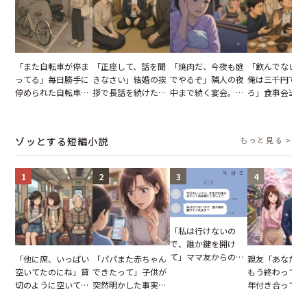
「また自転車が停ま
「正座して、話を聞
「焼肉だ、今夜も庭
「飲んでないか
ってる」毎日勝手に
きなさい」結婚の挨
でやるぞ」隣人の夜
俺は三千円でい
停められた自転車。
拶で長話を続けた義
中まで続く宴会。我
ろ」食事会当日
張り紙も無視された
父。話が終わる瞬間
が家が眠れず耐え抜
張した叔父。だ
結果
に感じた本音とは
いた夏の夜
幹事のいとこが
た一言とは
ゾッとする短編小説
もっと見る >
1
2
3
4
「私は行けないの
で、誰か鍵を開け
て」ママ友からの
「他に席、いっぱい
「パパまた赤ちゃん
親友「あなたと
図々しいお願い。だ
空いてたのにね」貸
できたって」子供が
もう終わってる
が、思いやりのない
切のように空いてる
突然明かした事実。
年付き合ってい
行動が招いた当然の
車内。だが、隣に座
単身赴任していた夫
との浮気が発覚