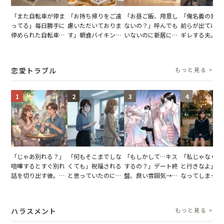
「また自転車が停ま
「お持ち帰りをご遠
「お昼ご飯、用意し
「俺名義の家だ
ってる」毎日勝手に
慮いただいておりま
ないの？」呼んでも
前らが出てけ」
停められた自転車。
す」朝食バイキング
いないのに新居にあ
ギレする夫。だ
張り紙も無視された
でパンを持ち帰ろう
がった義母と義妹。
子供3人を連れ
結果
とする客。だが、ス
図々しい態度に夫が
を出た結果
タッフの一言で状況
怒った瞬間
恋愛トラブル
もっと見る >
が一変
1
2
3
4
「じゃあ別れる？」
「何もそこまでしな
「もしかして…キス
「私じゃなくて
喧嘩するとすぐ別れ
くても」祝福される
するの？」デート終
と行きなよ」疎
話を切り出す彼。我
と思っていたのに。
盤、良い雰囲気→彼
なってしまった
慢できず、本当に別
恋の成就と引き換え
の顔が近づいてきた
友。卒業式の日
れた結果【短編小
に失った、親友から
瞬間、背筋が凍った
友が墓場まで持
説】
の痛烈な「拒絶」
【短編小説】
いくはずだった
ハラスメント
もっと見る >
に私は…