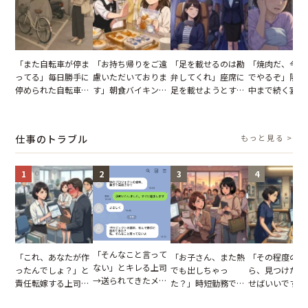
「また自転車が停ま
「お持ち帰りをご遠
「足を載せるのは勘
「焼肉だ、今夜
ってる」毎日勝手に
慮いただいておりま
弁してくれ」座席に
でやるぞ」隣人
停められた自転車。
す」朝食バイキング
足を載せようとする
中まで続く宴会
張り紙も無視された
でパンを持ち帰ろう
乗客。だが、乗務員
が家が眠れず耐
結果
とする客。だが、ス
に相談した結果
いた夏の夜
タッフの一言で状況
仕事のトラブル
もっと見る >
が一変
1
2
3
4
「そんなこと言って
「これ、あなたが作
「お子さん、また熱
「その程度のミ
ない」とキレる上司
ったんでしょ？」と
でも出しちゃっ
ら、見つけた人
→送られてきたメッ
責任転嫁する上司。
た？」時短勤務で働
せばいいですよ
セージの、直前のや
だが、私が見せた作
くママさんの、信じ
ね？」10歳年
り取りを見た結果