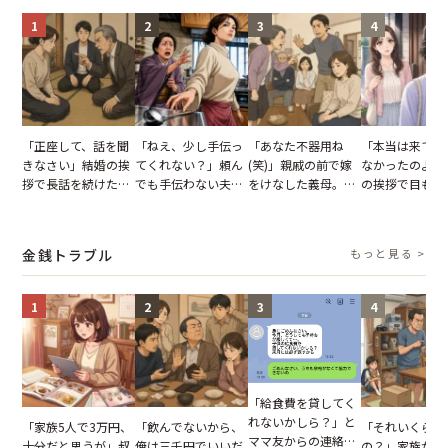
1
2
3
4
「正座して、話を聞
「ねえ、少し手伝っ
「あなた不器用ね
「本当は来てほ
きなさい」結婚の挨
てくれない？」頼ん
(笑)」親戚の前で嫁
なかったのよ」
拶で長話を続けた義
でも手伝わない夫→
をけなした義母。後
の挨拶で目も合
父。話が終わる瞬間
義母の追い討ちを受
日、夫がきっぱり言
てくれない義母
に感じた本音とは
け、思わず実家に帰
い返した結果
りの電車で涙を
った正月
たワケ
金銭トラブル
もっと見る >
1
2
3
4
「給食費を貸してく
れないかしら？」と
「家族5人で3万円、
「飲んでないから、
「それいくらし
ママ友からの連絡。
十分だと思うが」叔
俺は三千円でいいだ
の？」家族が購