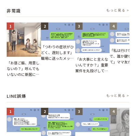
業履歴で状況が一変
られない欠勤理由に
輩のリーダーに
【短編小説】
思わず絶句
摘。だが、返っ
非常識
もっと見る >
た言葉にため息
まらない
1
2
3
4
「つわりの症状がひ
「私は行けない
どく、遅刻します」
で、誰か鍵を開
職場に送ったメッセ
「お大事にと言えな
て」ママ友から
「お昼ご飯、用意し
ージ→普段は優しい
いんですか？」重要
図々しいお願い
ないの？」呼んでも
上司の豹変に凍りつ
案件を丸投げして休
が、思いやりの
いないのに新居にあ
いた
む後輩。だが、SNS
行動が招いた当
がった義母と義妹。
で発覚した嘘と呆れ
報いとは
図々しい態度に夫が
た結末
怒った瞬間
LINE誤爆
もっと見る >
1
2
3
4