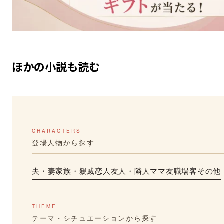
ほかの小説も読む
CHARACTERS
登場人物から探す
夫・妻
家族・親戚
恋人
友人・隣人
ママ友
職場
客
その他
THEME
テーマ・シチュエーションから探す