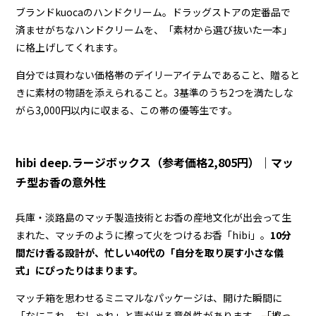
ブランドkuocaのハンドクリーム。ドラッグストアの定番品で
済ませがちなハンドクリームを、「素材から選び抜いた一本」
に格上げしてくれます。
自分では買わない価格帯のデイリーアイテムであること、贈ると
きに素材の物語を添えられること。3基準のうち2つを満たしな
がら3,000円以内に収まる、この帯の優等生です。
hibi deep.ラージボックス（参考価格2,805円）｜マッ
チ型お香の意外性
兵庫・淡路島のマッチ製造技術とお香の産地文化が出会って生
まれた、マッチのように擦って火をつけるお香「hibi」。
10分
間だけ香る設計が、忙しい40代の「自分を取り戻す小さな儀
式」にぴったりはまります。
マッチ箱を思わせるミニマルなパッケージは、開けた瞬間に
「なにこれ、おしゃれ」と声が出る意外性があります。
「擦っ