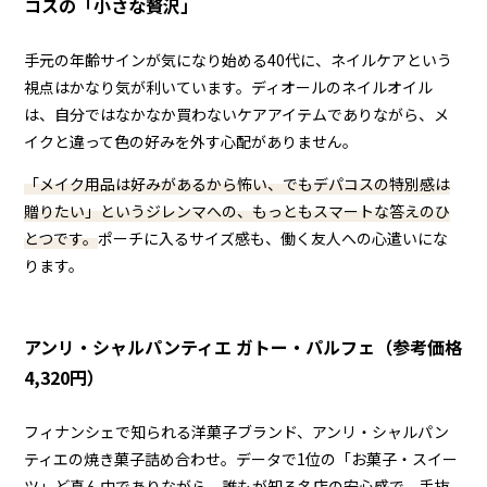
コスの「小さな贅沢」
手元の年齢サインが気になり始める40代に、ネイルケアという
視点はかなり気が利いています。ディオールのネイルオイル
は、自分ではなかなか買わないケアアイテムでありながら、メ
イクと違って色の好みを外す心配がありません。
「メイク用品は好みがあるから怖い、でもデパコスの特別感は
贈りたい」というジレンマへの、もっともスマートな答えのひ
とつです。
ポーチに入るサイズ感も、働く友人への心遣いにな
ります。
アンリ・シャルパンティエ ガトー・パルフェ（参考価格
4,320円）
フィナンシェで知られる洋菓子ブランド、アンリ・シャルパン
ティエの焼き菓子詰め合わせ。データで1位の「お菓子・スイー
ツ」ど真ん中でありながら、誰もが知る名店の安心感で、手抜