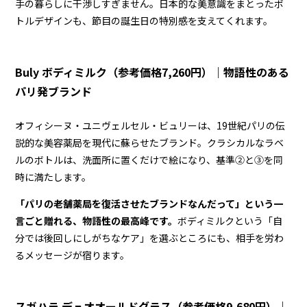
手の暮らしに干渉しすぎません。日本的な美意識をまとったボ
トルデザインも、節目の誕生日の特別感を支えてくれます。
Buly ボディミルク（参考価格7,260円）｜物語性のある
パリ発ブランド
オフィシーヌ・ユニヴェルセル・ビュリーは、19世紀パリの伝
説的な美容薬局を現代に蘇らせたブランド。クラシカルなラベ
ルのボトルは、洗面所に置くだけで絵になり、基準②と③を同
時に満たします。
「パリの老舗薬局を復活させたブランドなんだって」という一
言ごと贈れる、物語性の最高峰です。
ボディミルクという「自
分では後回しにしがちなケア」を選ぶところにも、相手を労わ
るメッセージが宿ります。
スガハラ デュオオールドグラス（参考価格9,680円）｜