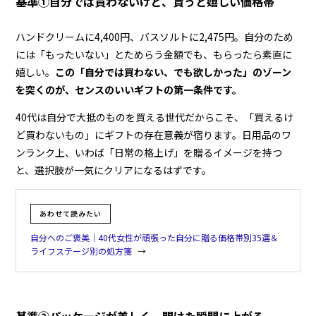
基準①自分では買わないけど、貰うと嬉しい価格帯
ハンドクリームに4,400円、バスソルトに2,475円。自分のため
には「もったいない」とためらう金額でも、もらったら素直に
嬉しい。
この「自分では買わない、でも欲しかった」のゾーン
を突くのが、センスのいいギフトの第一条件です。
40代は自分で大抵のものを買える世代だからこそ、「買えるけ
ど買わないもの」にギフトの存在意義が宿ります。日用品のワ
ンランク上、いわば「日常の格上げ」を贈るイメージを持つ
と、選択肢が一気にクリアになるはずです。
あわせて読みたい
自分へのご褒美｜40代女性が頑張った自分に贈る価格帯別35選＆
ライフステージ別の処方箋
基準②パッケージが美しく、開けた瞬間に上がる