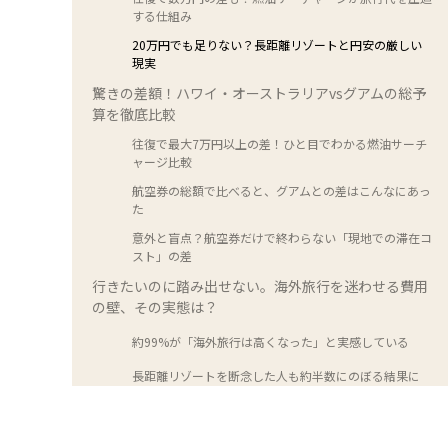
する仕組み
20万円でも足りない？長距離リゾートと円安の厳しい
現実
驚きの差額！ハワイ・オーストラリアvsグアムの総予
算を徹底比較
往復で最大7万円以上の差！ひと目でわかる燃油サーチ
ャージ比較
航空券の総額で比べると、グアムとの差はこんなにあっ
た
意外と盲点？航空券だけで終わらない「現地での滞在コ
スト」の差
行きたいのに踏み出せない。海外旅行を迷わせる費用
の壁、その実態は？
約99%が「海外旅行は高くなった」と実感している
長距離リゾートを断念した人も約半数にのぼる結果に
航空券代だけじゃない？費用負担を感じる理由は「円
安」と「物価」