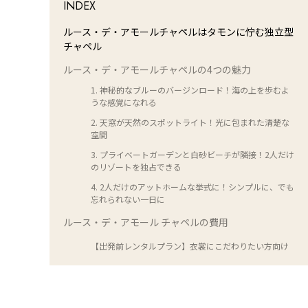
INDEX
ルース・デ・アモールチャペルはタモンに佇む独立型
チャペル
ルース・デ・アモールチャペルの4つの魅力
1. 神秘的なブルーのバージンロード！海の上を歩むよ
うな感覚になれる
2. 天窓が天然のスポットライト！光に包まれた清楚な
空間
3. プライベートガーデンと白砂ビーチが隣接！2人だけ
のリゾートを独占できる
4. 2人だけのアットホームな挙式に！シンプルに、でも
忘れられない一日に
ルース・デ・アモール チャペルの費用
【出発前レンタルプラン】衣裳にこだわりたい方向け
【現地レンタルプラン】手軽さ重視の方向け
L
海外挙式でも安心！ワタベウェディングのサポートと
o
/
は
U
a