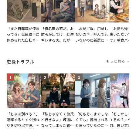
「また自転車が停ま
「俺名義の家だ、お
「お昼ご飯、用意し
「お持ち帰りを
ってる」毎日勝手に
前らが出てけ」と逆
ないの？」呼んでも
慮いただいてお
停められた自転車。
ギレする夫。だが、
いないのに新居にあ
す」朝食バイキ
張り紙も無視された
子供3人を連れて家
がった義母と義妹。
でパンを持ち帰
結果
を出た結果
図々しい態度に夫が
とする客。だが
怒った瞬間
タッフの一言で
恋愛トラブル
もっと見る >
が一変
1
2
3
4
「じゃあ別れる？」
「私じゃなくて彼氏
「何もそこまでしな
「もしかして…
喧嘩するとすぐ別れ
と行きなよ」疎遠に
くても」祝福される
するの？」デー
話を切り出す彼。我
なってしまった親
と思っていたのに。
盤、良い雰囲気
慢できず、本当に別
友。卒業式の日、親
恋の成就と引き換え
の顔が近づいて