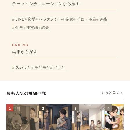
テーマ・シチュエーションから探す
LINE
恋愛
ハラスメント
金銭
浮気・不倫
迷惑
仕事
非常識
誤爆
ENDING
結末から探す
スカッと
モヤモヤ
ゾッと
最も人気の短編小説
もっと見る >
1
2
3
4