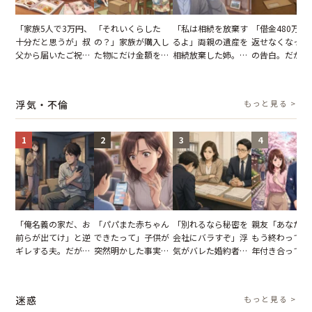
「家族5人で3万円、
「それいくらした
「私は相続を放棄す
「借金480万、
十分だと思うが」叔
の？」家族が購入し
るよ」両親の遺産を
返せなくなった
父から届いたご祝
た物にだけ金額を聞
相続放棄した姉。だ
の告白。だが、
儀。だが、夫が当日
いてくる夫。だが、
が、義兄が激昂して
までの行動に思
の席と料理を見て黙
夫の趣味のグッズを
告げた一言に言葉を
凍りついた
り込んだワケ
並べた妻が一言で黙
失った
浮気・不倫
もっと見る >
らせた瞬間
1
2
3
4
「俺名義の家だ、お
「パパまた赤ちゃん
「別れるなら秘密を
親友「あなたと
前らが出てけ」と逆
できたって」子供が
会社にバラすぞ」浮
もう終わってる
ギレする夫。だが、
突然明かした事実。
気がバレた婚約者。
年付き合ってい
子供3人を連れて家
単身赴任していた夫
だが、弁護士を連れ
との浮気が発覚
を出た結果
の裏切りに絶句
て問い詰めると、表
が、共通の友人
情が一変
実を伝えた結果
迷惑
もっと見る >