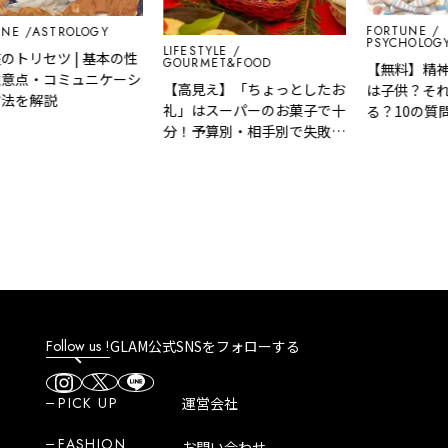
FORTUNE
ASTROLOGY
PSYCHOLOGY TES
LIFESTYLE
セツ | 基本の性
GOURMET&FOOD
【無料】精神年齢
・コミュニケーシ
【高見え】「ちょっとしたお
は子供？それとも
解説
礼」はスーパーのお菓子で十
る？10の質問で
分！予算別・相手別で失敗し
度」をチェック
ない気の利いた手土産リスト
Follow us !
GLAM公式SNSをフォローする
PICK UP
運営会社
FASHION
お問い合わせ