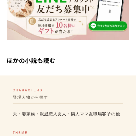
ほかの小説も読む
CHARACTERS
登場人物から探す
夫・妻
家族・親戚
恋人
友人・隣人
ママ友
職場
客
その他
THEME