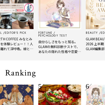
ITOR'S PICK
FORTUNE
BEAUTY
EDITOR'
PSYCHOLOGY TEST
COFFEE みなとみ
GLAM BEAUTY A
自分らしさをもっと知る。
験レビュー！！人
2026 上半期 美
GLAMの無料診断テストで、
て深呼吸。緑と
GLAM編集部が選ん
あなたの隠れた性格や恋愛タ
てコーヒーに癒や
年上半期の新作ベ
イプをチェック
人の隠れ家」
メ。
Ranking