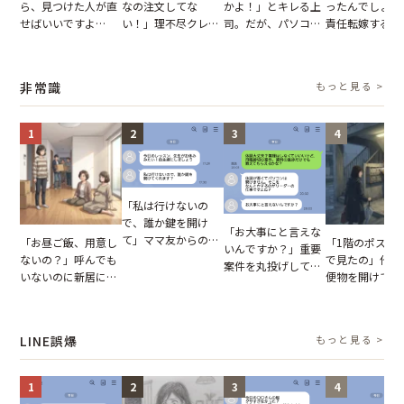
ら、見つけた人が直
なの注文してな
かよ！」とキレる上
ったんでしょ？
せばいいですよ
い！」理不尽クレー
司。だが、パソコン
責任転嫁する上
ね？」10歳年下の後
マーに正論で挑んだ
のデスクトップ画面
だが、私が見せ
輩のリーダーに指
イキり後輩。先輩の
を見た結果【短編小
業履歴で状況が
摘。だが、返ってき
助言をスルーした結
説】
非常識
もっと見る >
た言葉にため息が止
果
まらない
1
2
3
4
「私は行けないの
で、誰か鍵を開け
「お大事にと言えな
て」ママ友からの
「お昼ご飯、用意し
「1階のポスト
いんですか？」重要
図々しいお願い。だ
ないの？」呼んでも
で見たの」他人
案件を丸投げして休
が、思いやりのない
いないのに新居にあ
便物を開けて読
む後輩。だが、SNS
行動が招いた当然の
がった義母と義妹。
いる住民。目が
で発覚した嘘と呆れ
報いとは
図々しい態度に夫が
てしまった結果
た結末
怒った瞬間
LINE誤爆
もっと見る >
1
2
3
4