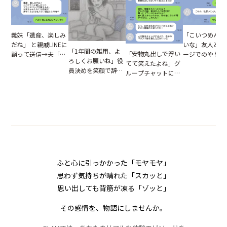
「こいつめんど
義妹「遺産、楽しみ
いな」友人とメ
だね」 と親戚LINEに
「1年間の雑用、よ
「安物丸出しで浮い
ージでのやり取
誤って送信→夫「実
ろしくお願いね」役
てて笑えたよね」グ
だが、独り言が
はお前は…」告げら
員決めを笑顔で辞退
ループチャットに投
ぬ悲劇を生んだ
れた事実とは【短編
したママ友。夜、送
下された悪口。余裕
編小説】
小説】
られてきたメッセー
の対応を見せたら空
ジに絶句
気が一変した話
ふと心に引っかかった「モヤモヤ」
思わず気持ちが晴れた「スカッと」
思い出しても背筋が凍る「ゾッと」
その感情を、物語にしませんか。