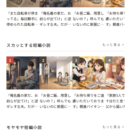
「また自転車が停ま
「俺名義の家だ、お
「お昼ご飯、用意し
「お持ち帰りを
ってる」毎日勝手に
前らが出てけ」と逆
ないの？」呼んでも
慮いただいてお
停められた自転車。
ギレする夫。だが、
いないのに新居にあ
す」朝食バイキ
張り紙も無視された
子供3人を連れて家
がった義母と義妹。
でパンを持ち帰
結果
を出た結果
図々しい態度に夫が
とする客。だが
怒った瞬間
タッフの一言で
スカッとする短編小説
もっと見る >
が一変
1
2
3
4
「俺名義の家だ、お
「お昼ご飯、用意し
「お持ち帰りをご遠
「家族5人で3
前らが出てけ」と逆
ないの？」呼んでも
慮いただいておりま
十分だと思うが
ギレする夫。だが、
いないのに新居にあ
す」朝食バイキング
父から届いたご
子供3人を連れて家
がった義母と義妹。
でパンを持ち帰ろう
儀。だが、夫が
を出た結果
図々しい態度に夫が
とする客。だが、ス
の席と料理を見
怒った瞬間
タッフの一言で状況
り込んだワケ
モヤモヤ短編小説
もっと見る >
が一変