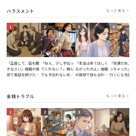
れた結果【短編小
友が墓場まで持って
に失った、親友から
瞬間、背筋が凍
説】
いくはずだった事実
の痛烈な「拒絶」
【短編小説】
ハラスメント
もっと見る >
に私は…
1
2
3
4
「正座して、話を聞
「ねえ、少し手伝っ
「本当は来てほしく
「奇遇だね、ま
きなさい」結婚の挨
てくれない？」頼ん
なかったのよ」結婚
っちゃった」ど
拶で長話を続けた義
でも手伝わない夫→
の挨拶で目も合わせ
行くにも先回り
父。話が終わる瞬間
義母の追い討ちを受
てくれない義母。帰
れる知人のこと
に感じた本音とは
け、思わず実家に帰
りの電車で涙を流し
私が家族に打ち
った正月
たワケ
た日
金銭トラブル
もっと見る >
1
2
3
4