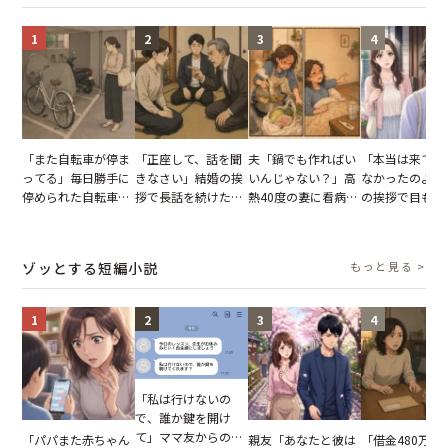
1
2
3
4
「また自転車が停ま
「正座して、話を聞
夫「鍋でも作ればい
「本当は来てほ
ってる」毎日勝手に
きなさい」結婚の挨
いんじゃない？」高
なかったのよ」
停められた自転車。
拶で長話を続けた義
熱40度の妻に看病な
の挨拶で目も合
張り紙も無視された
父。話が終わる瞬間
し→冷蔵庫が空でも
てくれない義母
結果
に感じた本音とは
買い出しに行かせた
りの電車で涙を
一言
たワケ
ゾッとする短編小説
もっと見る >
1
2
3
4
「私は行けないの
で、誰か鍵を開け
て」ママ友からの
「パパまた赤ちゃん
親友「あなたと彼は
「借金480万、