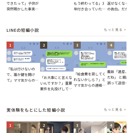
図々しいお願い。だ
できたって」子供が
もう終わってる」3
返せなくなった
が、思いやりのない
突然明かした事実。
年付き合っていた彼
の告白。だが、
行動が招いた当然の
単身赴任していた夫
との浮気が発覚。だ
までの行動に思
報いとは
の裏切りに絶句
が、共通の友人に事
凍りついた
実を伝えた結果
LINEの短編小説
もっと見る >
1
2
3
4
「私は行けないの
義妹「遺産、楽
「給食費を貸してく
で、誰か鍵を開け
だね」 と親戚LI
「お大事にと言えな
れないかしら？」と
て」ママ友からの
誤って送信→夫
いんですか？」重要
ママ友からの連絡。
図々しいお願い。だ
はお前は…」告
案件を丸投げして休
だが、ママ友のアカ
が、思いやりのない
れた事実とは【
む後輩。だが、SNS
ウントを見ると…
行動が招いた当然の
小説】
で発覚した嘘と呆れ
【短編小説】
報いとは
た結末
実体験をもとにした短編小説
もっと見る >
1
2
3
4