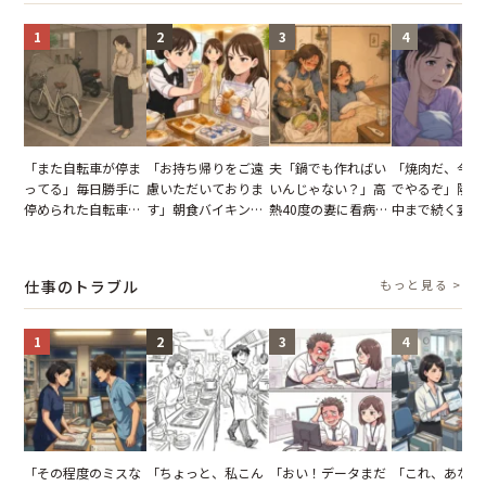
1
2
3
4
「また自転車が停ま
「お持ち帰りをご遠
夫「鍋でも作ればい
「焼肉だ、今夜
ってる」毎日勝手に
慮いただいておりま
いんじゃない？」高
でやるぞ」隣人
停められた自転車。
す」朝食バイキング
熱40度の妻に看病な
中まで続く宴会
張り紙も無視された
でパンを持ち帰ろう
し→冷蔵庫が空でも
が家が眠れず耐
結果
とする客。だが、ス
買い出しに行かせた
いた夏の夜
タッフの一言で状況
一言
仕事のトラブル
もっと見る >
が一変
1
2
3
4
「その程度のミスな
「ちょっと、私こん
「おい！データまだ
「これ、あなた