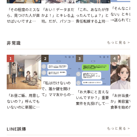
「そんなこと言
「その程度のミスな
「おい！データまだ
「これ、あなたが作
ない」とキレる
ら、見つけた人が直
かよ！」とキレる上
ったんでしょ？」と
→送られてきた
せばいいですよ
司。だが、パソコン
責任転嫁する上司。
セージの、直前
ね？」10歳年下の後
のデスクトップ画面
だが、私が見せた作
り取りを見た結
輩のリーダーに指
を見た結果【短編小
業履歴で状況が一変
【短編小説】
摘。だが、返ってき
説】
非常識
もっと見る >
た言葉にため息が止
まらない
1
2
3
4
「私は行けないの
で、誰か鍵を開け
「お大事にと言えな
て」ママ友からの
「お昼ご飯、用意し
「お弁当食べよ
いんですか？」重要
図々しいお願い。だ
ないの？」呼んでも
か」美容室で堂
案件を丸投げして休
が、思いやりのない
いないのに新居にあ
食事を始めた親
む後輩。だが、SNS
行動が招いた当然の
がった義母と義妹。
に、私が言葉を
で発覚した嘘と呆れ
報いとは
図々しい態度に夫が
た瞬間
た結末
怒った瞬間
LINE誤爆
もっと見る >