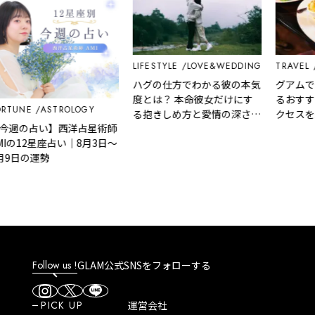
LIFESTYLE
LOVE&WEDDING
TRAVEL
EDIT
ハグの仕方でわかる彼の本気
グアムでステ
度とは？ 本命彼女だけにす
るおすすめ店
NE
ASTROLOGY
る抱きしめ方と愛情の深さ診
クセスを紹介
の占い】西洋占星術師
断
12星座占い｜8月3日～
の運勢
Follow us !
GLAM公式SNSをフォローする
PICK UP
運営会社