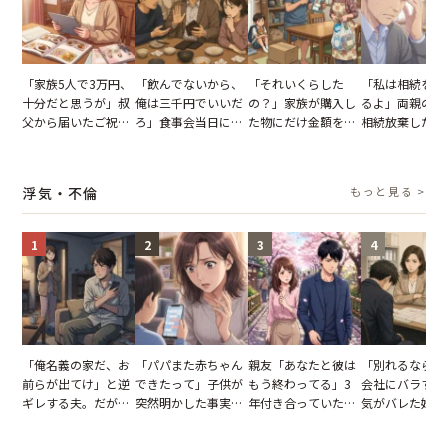
「家族5人で3万円、
「飲んでないから、
「それいくらした
「私は相続を放
十分だと思うが」叔
俺は三千円でいいだ
の？」家族が購入し
るよ」両親の遺
父から届いたご祝
ろ」食事会当日に主
た物にだけ金額を聞
相続放棄した姉
儀。だが、夫が当日
張した叔父。だが、
いてくる夫。だが、
が、義兄が激昂
の席と料理を見て黙
幹事のいとこが告げ
夫の趣味のグッズを
告げた一言に言
り込んだワケ
た一言とは
並べた妻が一言で黙
失った
浮気・不倫
もっと見る >
らせた瞬間
1
2
3
4
「俺名義の家だ、お
「パパまた赤ちゃん
親友「あなたと彼は
「別れるなら秘
前らが出てけ」と逆
できたって」子供が
もう終わってる」3
会社にバラすぞ
ギレする夫。だが、
突然明かした事実。
年付き合っていた彼
気がバレた婚約
子供3人を連れて家
単身赴任していた夫
との浮気が発覚。だ
だが、弁護士を
を出た結果
の裏切りに絶句
が、共通の友人に事
て問い詰めると