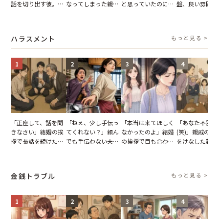
話を切り出す彼。我
なってしまった親
と思っていたのに。
盤、良い雰囲気
慢できず、本当に別
友。卒業式の日、親
恋の成就と引き換え
の顔が近づいて
れた結果【短編小
友が墓場まで持って
に失った、親友から
瞬間、背筋が凍
説】
いくはずだった事実
の痛烈な「拒絶」
【短編小説】
ハラスメント
もっと見る >
に私は…
1
2
3
4
「正座して、話を聞
「ねえ、少し手伝っ
「本当は来てほしく
「あなた不器用
きなさい」結婚の挨
てくれない？」頼ん
なかったのよ」結婚
(笑)」親戚の前
拶で長話を続けた義
でも手伝わない夫→
の挨拶で目も合わせ
をけなした義母
父。話が終わる瞬間
義母の追い討ちを受
てくれない義母。帰
日、夫がきっぱ
に感じた本音とは
け、思わず実家に帰
りの電車で涙を流し
い返した結果
った正月
たワケ
金銭トラブル
もっと見る >
1
2
3
4