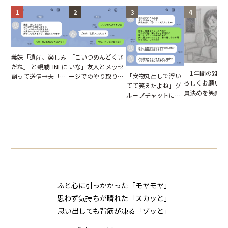
1
2
3
4
「こいつめんどくさ
義妹「遺産、楽しみ
いな」友人とメッセ
だね」 と親戚LINEに
「1年間の雑用
「安物丸出しで浮い
ージでのやり取り。
誤って送信→夫「実
ろしくお願いね
てて笑えたよね」グ
だが、独り言が思わ
はお前は…」告げら
員決めを笑顔で
ループチャットに投
ぬ悲劇を生んだ【短
れた事実とは【短編
したママ友。夜
下された悪口。余裕
編小説】
小説】
られてきたメッ
の対応を見せたら空
ジに絶句
気が一変した話
ふと心に引っかかった「モヤモヤ」
思わず気持ちが晴れた「スカッと」
思い出しても背筋が凍る「ゾッと」