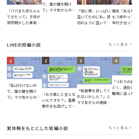
で、誰か鍵を開け
て」ママ友からの
「パパまた赤ちゃん
「他に席、いっぱい
親友「あなたと
図々しいお願い。だ
できたって」子供が
空いてたのにね」貸
もう終わってる
が、思いやりのない
突然明かした事実。
切のように空いてる
年付き合ってい
行動が招いた当然の
単身赴任していた夫
車内。だが、隣に座
との浮気が発覚
報いとは
の裏切りに絶句
ってきた女性に感じ
が、共通の友人
た違和感
実を伝えた結果
LINEの短編小説
もっと見る >
1
2
3
4
「つわりの症状
「私は行けないの
どく、遅刻しま
「給食費を貸してく
で、誰か鍵を開け
職場に送ったメ
「お大事にと言えな
れないかしら？」と
て」ママ友からの
ージ→普段は優
いんですか？」重要
ママ友からの連絡。
図々しいお願い。だ
上司の豹変に凍
案件を丸投げして休
だが、ママ友のアカ
が、思いやりのない
いた
む後輩。だが、SNS
ウントを見ると…
行動が招いた当然の
で発覚した嘘と呆れ
【短編小説】
報いとは
た結末
実体験をもとにした短編小説
もっと見る >