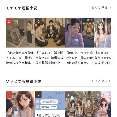
タッフの一言で状況
怒った瞬間
った正月
モヤモヤ短編小説
もっと見る >
が一変
1
2
3
4
「また自転車が停ま
「正座して、話を聞
「焼肉だ、今夜も庭
「本当は来てほ
ってる」毎日勝手に
きなさい」結婚の挨
でやるぞ」隣人の夜
なかったのよ」
停められた自転車。
拶で長話を続けた義
中まで続く宴会。我
の挨拶で目も合
張り紙も無視された
父。話が終わる瞬間
が家が眠れず耐え抜
てくれない義母
結果
に感じた本音とは
いた夏の夜
りの電車で涙を
たワケ
ゾッとする短編小説
もっと見る >
1
2
3
4
「私は行けないの