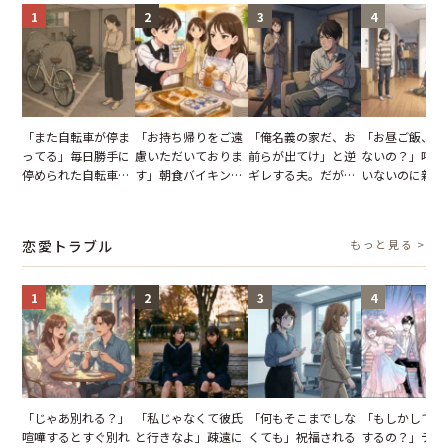
1
2
3
4
「また自転車が停ま
「お持ち帰りをご遠
「俺名義の家だ、お
「お昼ご飯、用
ってる」毎日勝手に
慮いただいておりま
前らが出てけ」と逆
ないの？」呼ん
停められた自転車。
す」朝食バイキング
ギレする夫。だが、
いないのに新居
張り紙も無視された
でパンを持ち帰ろう
子供3人を連れて家
がった義母と義
結果
とする客。だが、ス
を出た結果
図々しい態度に
タッフの一言で状況
怒った瞬間
恋愛トラブル
もっと見る >
が一変
1
2
3
4
「じゃあ別れる？」
「私じゃなくて彼氏
「何もそこまでしな
「もしかして…
喧嘩するとすぐ別れ
と行きなよ」疎遠に
くても」祝福される
するの？」デー