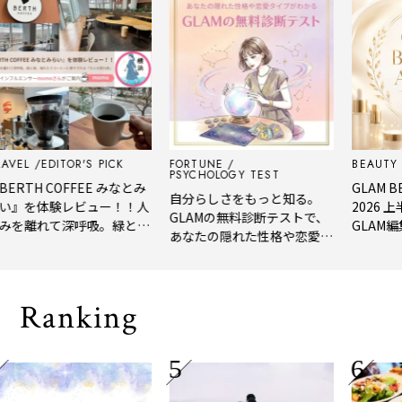
EDITOR'S PICK
FORTUNE
BEAUTY
EDIT
PSYCHOLOGY TEST
H COFFEE みなとみ
GLAM BEAUT
自分らしさをもっと知る。
を体験レビュー！！人
2026 上半期
GLAMの無料診断テストで、
離れて深呼吸。緑と
GLAM編集部が
あなたの隠れた性格や恋愛タ
れたてコーヒーに癒や
年上半期の新
イプをチェック
「大人の隠れ家」
メ。
Ranking