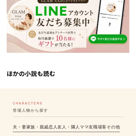
ほかの小説も読む
CHARACTERS
登場人物から探す
夫・妻
家族・親戚
恋人
友人・隣人
ママ友
職場
客
その他