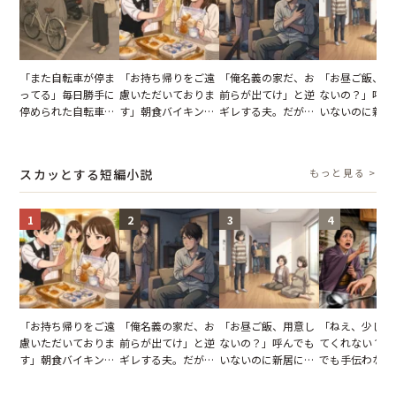
「また自転車が停ま
「お持ち帰りをご遠
「俺名義の家だ、お
「お昼ご飯、用
ってる」毎日勝手に
慮いただいておりま
前らが出てけ」と逆
ないの？」呼ん
停められた自転車。
す」朝食バイキング
ギレする夫。だが、
いないのに新居
張り紙も無視された
でパンを持ち帰ろう
子供3人を連れて家
がった義母と義
結果
とする客。だが、ス
を出た結果
図々しい態度に
タッフの一言で状況
怒った瞬間
スカッとする短編小説
もっと見る >
が一変
1
2
3
4
「お持ち帰りをご遠
「俺名義の家だ、お
「お昼ご飯、用意し
「ねえ、少し手
慮いただいておりま
前らが出てけ」と逆
ないの？」呼んでも
てくれない？」
す」朝食バイキング
ギレする夫。だが、
いないのに新居にあ
でも手伝わない
でパンを持ち帰ろう
子供3人を連れて家
がった義母と義妹。
義母の追い討ち
とする客。だが、ス
を出た結果
図々しい態度に夫が
け、思わず実家