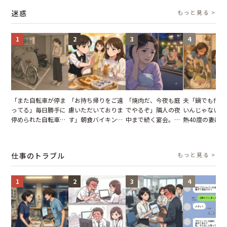
実を伝えた結果
情が一変
迷惑
もっと見る >
1
2
3
4
「また自転車が停ま
「お持ち帰りをご遠
「焼肉だ、今夜も庭
夫「鍋でも作れ
ってる」毎日勝手に
慮いただいておりま
でやるぞ」隣人の夜
いんじゃない？
停められた自転車。
す」朝食バイキング
中まで続く宴会。我
熱40度の妻に
張り紙も無視された
でパンを持ち帰ろう
が家が眠れず耐え抜
し→冷蔵庫が空
結果
とする客。だが、ス
いた夏の夜
買い出しに行か
タッフの一言で状況
一言
仕事のトラブル
もっと見る >
が一変
1
2
3
4