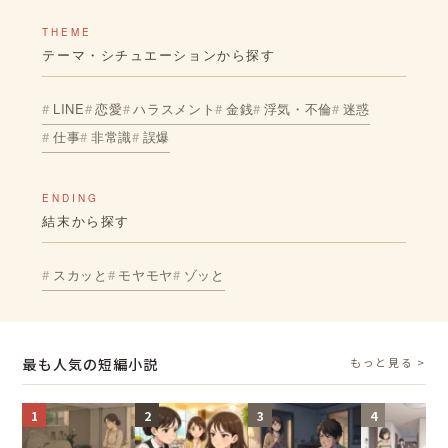
THEME
テーマ・シチュエーションから探す
LINE
恋愛
ハラスメント
金銭
浮気・不倫
迷惑
仕事
非常識
誤爆
ENDING
結末から探す
スカッと
モヤモヤ
ゾッと
最も人気の短編小説
もっと見る >
1
2
3
4