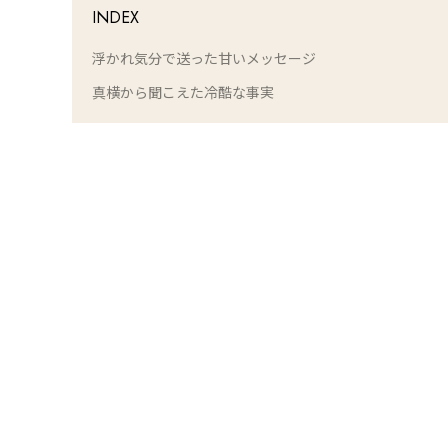
INDEX
浮かれ気分で送った甘いメッセージ
真横から聞こえた冷酷な事実
L
o
/
U
a
n
d
m
e
u
d
t
:
e
1
0
0
.
0
0
%