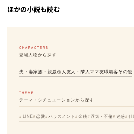
ほかの小説も読む
CHARACTERS
登場人物から探す
夫・妻
家族・親戚
恋人
友人・隣人
ママ友
職場
客
その他
THEME
テーマ・シチュエーションから探す
LINE
恋愛
ハラスメント
金銭
浮気・不倫
迷惑
仕