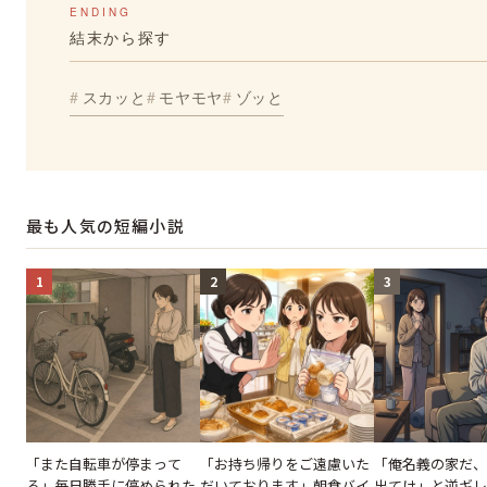
ENDING
結末から探す
スカッと
モヤモヤ
ゾッと
最も人気の短編小説
1
2
3
「また自転車が停まって
「お持ち帰りをご遠慮いた
「俺名義の家だ、
る」毎日勝手に停められた
だいております」朝食バイ
出てけ」と逆ギレ