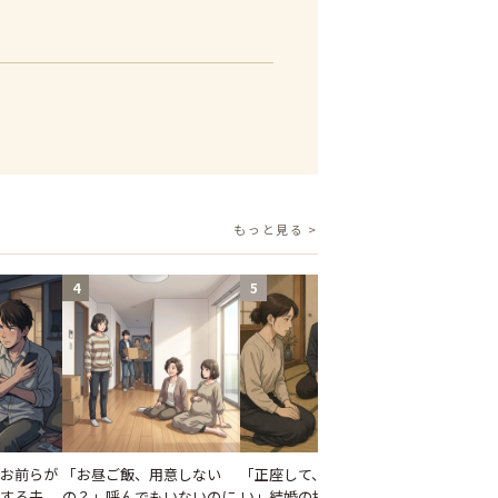
もっと見る >
4
5
お前らが
「お昼ご飯、用意しない
「正座して、話を聞きなさ
する夫。
の？」呼んでもいないのに
い」結婚の挨拶で長話を続