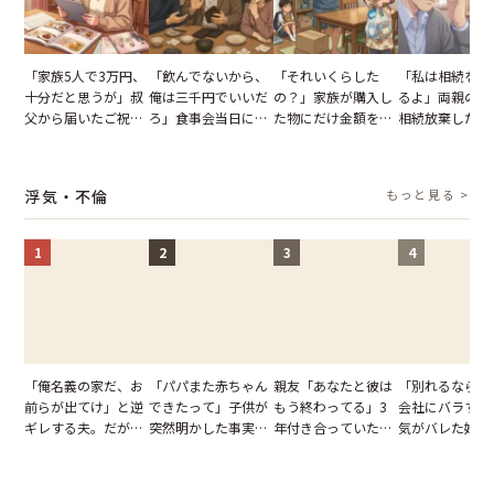
「家族5人で3万円、
「飲んでないから、
「それいくらした
「私は相続を放
十分だと思うが」叔
俺は三千円でいいだ
の？」家族が購入し
るよ」両親の遺
父から届いたご祝
ろ」食事会当日に主
た物にだけ金額を聞
相続放棄した姉
儀。だが、夫が当日
張した叔父。だが、
いてくる夫。だが、
が、義兄が激昂
の席と料理を見て黙
幹事のいとこが告げ
夫の趣味のグッズを
告げた一言に言
り込んだワケ
た一言とは
並べた妻が一言で黙
失った
浮気・不倫
もっと見る >
らせた瞬間
1
2
3
4
「俺名義の家だ、お
「パパまた赤ちゃん
親友「あなたと彼は
「別れるなら秘
前らが出てけ」と逆
できたって」子供が
もう終わってる」3
会社にバラすぞ
ギレする夫。だが、
突然明かした事実。
年付き合っていた彼
気がバレた婚約
子供3人を連れて家
単身赴任していた夫
との浮気が発覚。だ
だが、弁護士を
を出た結果
の裏切りに絶句
が、共通の友人に事
て問い詰めると
実を伝えた結果
情が一変