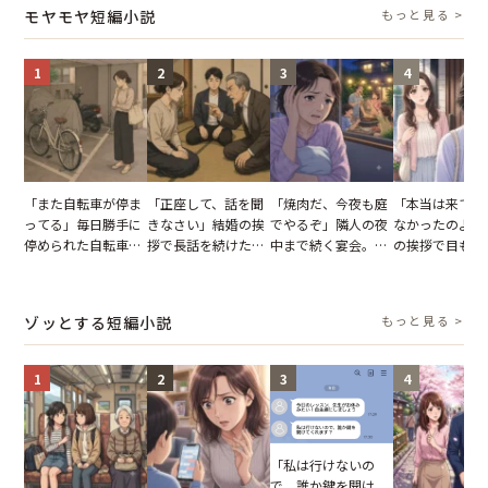
タッフの一言で状況
怒った瞬間
った正月
モヤモヤ短編小説
もっと見る >
が一変
1
2
3
4
「また自転車が停ま
「正座して、話を聞
「焼肉だ、今夜も庭
「本当は来てほ
ってる」毎日勝手に
きなさい」結婚の挨
でやるぞ」隣人の夜
なかったのよ」
停められた自転車。
拶で長話を続けた義
中まで続く宴会。我
の挨拶で目も合
張り紙も無視された
父。話が終わる瞬間
が家が眠れず耐え抜
てくれない義母
結果
に感じた本音とは
いた夏の夜
りの電車で涙を
たワケ
ゾッとする短編小説
もっと見る >
1
2
3
4
「私は行けないの
で、誰か鍵を開け