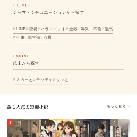
THEME
テーマ・シチュエーションから探す
LINE
恋愛
ハラスメント
金銭
浮気・不倫
迷惑
仕事
非常識
誤爆
ENDING
結末から探す
スカッと
モヤモヤ
ゾッと
最も人気の短編小説
もっと見る >
1
2
3
4