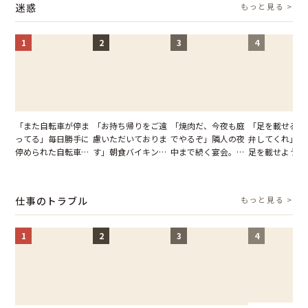
迷惑
もっと見る >
1
2
3
4
「また自転車が停ま
「お持ち帰りをご遠
「焼肉だ、今夜も庭
「足を載せるの
ってる」毎日勝手に
慮いただいておりま
でやるぞ」隣人の夜
弁してくれ」座
停められた自転車。
す」朝食バイキング
中まで続く宴会。我
足を載せようと
張り紙も無視された
でパンを持ち帰ろう
が家が眠れず耐え抜
乗客。だが、乗
結果
とする客。だが、ス
いた夏の夜
に相談した結果
タッフの一言で状況
仕事のトラブル
もっと見る >
が一変
1
2
3
4