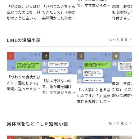
て」ママ友からの
「他に席、いっぱい
「パパまた赤ちゃん
親友「あなたと
図々しいお願い。だ
空いてたのにね」貸
できたって」子供が
もう終わってる
が、思いやりのない
切のように空いてる
突然明かした事実。
年付き合ってい
行動が招いた当然の
車内。だが、隣に座
単身赴任していた夫
との浮気が発覚
報いとは
ってきた女性に感じ
の裏切りに絶句
が、共通の友人
た違和感
実を伝えた結果
LINEの短編小説
もっと見る >
1
2
3
4
「つわりの症状がひ
「私は行けないの
どく、遅刻します」
義妹「遺産、楽
で、誰か鍵を開け
職場に送ったメッセ
だね」 と親戚LI
「お大事にと言えな
て」ママ友からの
ージ→普段は優しい
誤って送信→夫
いんですか？」重要
図々しいお願い。だ
上司の豹変に凍りつ
はお前は…」告
案件を丸投げして休
が、思いやりのない
いた
れた事実とは【
む後輩。だが、SNS
行動が招いた当然の
小説】
で発覚した嘘と呆れ
報いとは
た結末
実体験をもとにした短編小説
もっと見る >