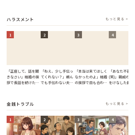
慢できず、本当に別
恋の成就と引き換え
の顔が近づいてきた
友。卒業式の日
れた結果【短編小
に失った、親友から
瞬間、背筋が凍った
友が墓場まで持
説】
の痛烈な「拒絶」
【短編小説】
いくはずだった
ハラスメント
もっと見る >
に私は…
1
2
3
4
「正座して、話を聞
「ねえ、少し手伝っ
「本当は来てほしく
「あなた不器用
きなさい」結婚の挨
てくれない？」頼ん
なかったのよ」結婚
(笑)」親戚の前
拶で長話を続けた義
でも手伝わない夫→
の挨拶で目も合わせ
をけなした義母
父。話が終わる瞬間
義母の追い討ちを受
てくれない義母。帰
日、夫がきっぱ
に感じた本音とは
け、思わず実家に帰
りの電車で涙を流し
い返した結果
った正月
たワケ
金銭トラブル
もっと見る >
1
2
3
4