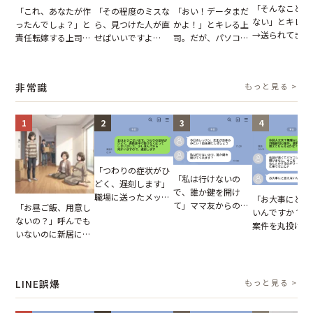
「そんなこと言
「これ、あなたが作
「その程度のミスな
「おい！データまだ
ない」とキレる
ったんでしょ？」と
ら、見つけた人が直
かよ！」とキレる上
→送られてきた
責任転嫁する上司。
せばいいですよ
司。だが、パソコン
セージの、直前
だが、私が見せた作
ね？」10歳年下の後
のデスクトップ画面
り取りを見た結
業履歴で状況が一変
輩のリーダーに指
を見た結果【短編小
【短編小説】
摘。だが、返ってき
説】
非常識
もっと見る >
た言葉にため息が止
まらない
1
2
3
4
「つわりの症状がひ
「私は行けないの
どく、遅刻します」
で、誰か鍵を開け
職場に送ったメッセ
「お大事にと言
て」ママ友からの
「お昼ご飯、用意し
ージ→普段は優しい
いんですか？」
図々しいお願い。だ
ないの？」呼んでも
上司の豹変に凍りつ
案件を丸投げし
が、思いやりのない
いないのに新居にあ
いた
む後輩。だが、S
行動が招いた当然の
がった義母と義妹。
で発覚した嘘と
報いとは
図々しい態度に夫が
た結末
怒った瞬間
LINE誤爆
もっと見る >