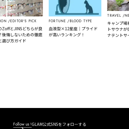
TRAVEL
NEWS
EDITOR'S PICK
FORTUNE
BLOOD TYPE
キャンプ場初!今
fとJINSどちらが良
血液型×12星座｜プライド
トサウナが体験
悔しないための徹底
が高いランキング！
ナテントサイト」
び方ガイド
予約開始
Follow us !
GLAM公式SNSをフォローする