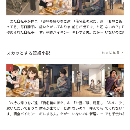
「また自転車が停ま
「お持ち帰りをご遠
「俺名義の家だ、お
「お昼ご飯、用
ってる」毎日勝手に
慮いただいておりま
前らが出てけ」と逆
ないの？」呼ん
停められた自転車。
す」朝食バイキング
ギレする夫。だが、
いないのに新居
張り紙も無視された
でパンを持ち帰ろう
子供3人を連れて家
がった義母と義
結果
とする客。だが、ス
を出た結果
図々しい態度に
タッフの一言で状況
怒った瞬間
スカッとする短編小説
もっと見る >
が一変
1
2
3
4
「お持ち帰りをご遠
「俺名義の家だ、お
「お昼ご飯、用意し
「ねえ、少し手
慮いただいておりま
前らが出てけ」と逆
ないの？」呼んでも
てくれない？」
す」朝食バイキング
ギレする夫。だが、
いないのに新居にあ
でも手伝わない
でパンを持ち帰ろう
子供3人を連れて家
がった義母と義妹。
義母の追い討ち
とする客。だが、ス
を出た結果
図々しい態度に夫が
け、思わず実家