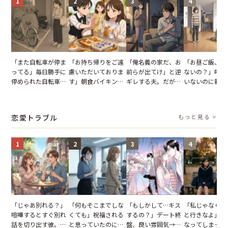
1
2
3
4
「また自転車が停ま
「お持ち帰りをご遠
「俺名義の家だ、お
「お昼ご飯、用
ってる」毎日勝手に
慮いただいておりま
前らが出てけ」と逆
ないの？」呼ん
停められた自転車。
す」朝食バイキング
ギレする夫。だが、
いないのに新居
張り紙も無視された
でパンを持ち帰ろう
子供3人を連れて家
がった義母と義
結果
とする客。だが、ス
を出た結果
図々しい態度に
タッフの一言で状況
怒った瞬間
恋愛トラブル
もっと見る >
が一変
1
2
3
4
「じゃあ別れる？」
「何もそこまでしな
「もしかして…キス
「私じゃなくて
喧嘩するとすぐ別れ
くても」祝福される
するの？」デート終
と行きなよ」疎
話を切り出す彼。我
と思っていたのに。
盤、良い雰囲気→彼
なってしまった