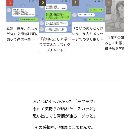
1
2
3
4
「こいつめんどくさ
義妹「遺産、楽しみ
いな」友人とメッセ
だね」 と親戚LINEに
「1年間の雑用
「安物丸出しで浮い
ージでのやり取り。
誤って送信→夫「実
ろしくお願いね
てて笑えたよね」グ
だが、独り言が思わ
はお前は…」告げら
員決めを笑顔で
ループチャットに投
ぬ悲劇を生んだ【短
れた事実とは【短編
したママ友。夜
下された悪口。余裕
編小説】
小説】
られてきたメッ
の対応を見せたら空
ジに絶句
気が一変した話
ふと心に引っかかった「モヤモヤ」
思わず気持ちが晴れた「スカッと」
思い出しても背筋が凍る「ゾッと」
その感情を、物語にしませんか。