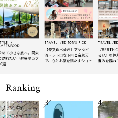
E
TRAVEL
EDITOR'S PICK
TRAVEL
EDITOR
&FOOD
【柴又食べ歩き】アヤタビ
『BERTH COF
て小さな旅へ。関東
流・レトロな下町と帝釈天
らい』を体験レ
れたい「避暑地カフ
で、心とお腹を満たすショー
混みを離れて深
トトリップ
風、淹れたてコ
される「大人の
Ranking