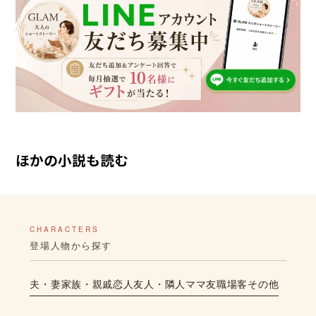
ほかの小説も読む
CHARACTERS
登場人物から探す
夫・妻
家族・親戚
恋人
友人・隣人
ママ友
職場
客
その他