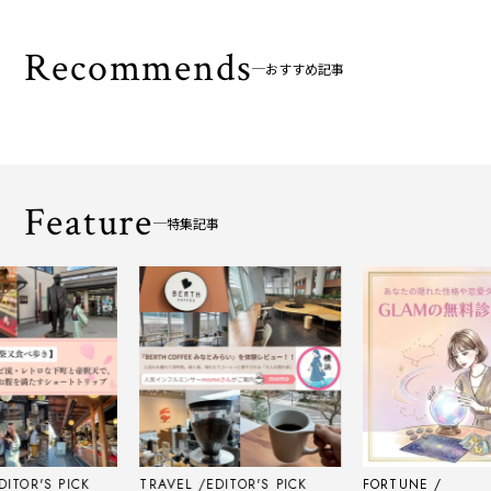
Recommends
おすすめ記事
Feature
特集記事
'S PICK
TRAVEL
EDITOR'S PICK
FORTUNE