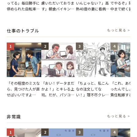
ってる」毎日勝手に
慮いただいておりま
いんじゃない？」高
でやるぞ」隣人
停められた自転車。
す」朝食バイキング
熱40度の妻に看病な
中まで続く宴会
張り紙も無視された
でパンを持ち帰ろう
し→冷蔵庫が空でも
が家が眠れず耐
結果
とする客。だが、ス
買い出しに行かせた
いた夏の夜
タッフの一言で状況
一言
仕事のトラブル
もっと見る >
が一変
1
2
3
4
「その程度のミスな
「おい！データまだ
「ちょっと、私こん
「これ、あなた
ら、見つけた人が直
かよ！」とキレる上
なの注文してな
ったんでしょ？
せばいいですよ
司。だが、パソコン
い！」理不尽クレー
責任転嫁する上
ね？」10歳年下の後
のデスクトップ画面
マーに正論で挑んだ
だが、私が見せ
輩のリーダーに指
を見た結果【短編小
イキり後輩。先輩の
業履歴で状況が
摘。だが、返ってき
説】
助言をスルーした結
非常識
もっと見る >
た言葉にため息が止
果
まらない
1
2
3
4