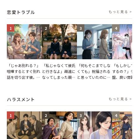
結果
を出た結果
図々しい態度に夫が
とする客。だが
怒った瞬間
タッフの一言で
恋愛トラブル
もっと見る >
が一変
1
2
3
4
「じゃあ別れる？」
「私じゃなくて彼氏
「何もそこまでしな
「もしかして…
喧嘩するとすぐ別れ
と行きなよ」疎遠に
くても」祝福される
するの？」デー
話を切り出す彼。我
なってしまった親
と思っていたのに。
盤、良い雰囲気
慢できず、本当に別
友。卒業式の日、親
恋の成就と引き換え
の顔が近づいて
れた結果【短編小
友が墓場まで持って
に失った、親友から
瞬間、背筋が凍
説】
いくはずだった事実
の痛烈な「拒絶」
【短編小説】
ハラスメント
もっと見る >
に私は…
1
2
3
4