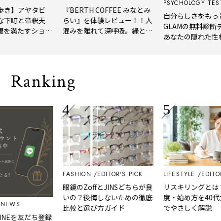
PSYCHOLOGY TEST
】アヤタビ
『BERTH COFFEE みなとみ
自分らしさをもっと知
町と帝釈天
らい』を体験レビュー！！人
GLAMの無料診断テスト
満たすショー
混みを離れて深呼吸。緑と
あなたの隠れた性格や
風、淹れたてコーヒーに癒や
イプをチェック
される「大人の隠れ家」
Ranking
FASHION
EDITOR'S PICK
LIFESTYLE
EDITOR'S P
眼鏡のZoffとJINSどちらが良
リスキリングとは？意
いの？後悔しないための徹底
度・始め方を40代女性
S
比較と選び方ガイド
でやさしく解説
Eを友だち登録