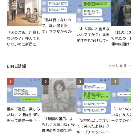
「私は行けないの
で、誰か鍵を開け
「お大事にと言えな
て」ママ友からの
「お昼ご飯、用意し
「1階のポスト
いんですか？」重要
図々しいお願い。だ
ないの？」呼んでも
で見たの」他人
案件を丸投げして休
が、思いやりのない
いないのに新居にあ
便物を開けて読
む後輩。だが、SNS
行動が招いた当然の
がった義母と義妹。
いる住民。目が
で発覚した嘘と呆れ
報いとは
図々しい態度に夫が
てしまった結果
た結末
怒った瞬間
LINE誤爆
もっと見る >
1
2
3
4
「こいつめんど
義妹「遺産、楽しみ
いな」友人とメ
だね」 と親戚LINEに
「1年間の雑用、よ
「安物丸出しで浮い
ージでのやり取
誤って送信→夫「実
ろしくお願いね」役
てて笑えたよね」グ
だが、独り言が
はお前は…」告げら
員決めを笑顔で辞退
ループチャットに投
ぬ悲劇を生んだ
れた事実とは【短編
したママ友。夜、送
下された悪口。余裕
編小説】
小説】