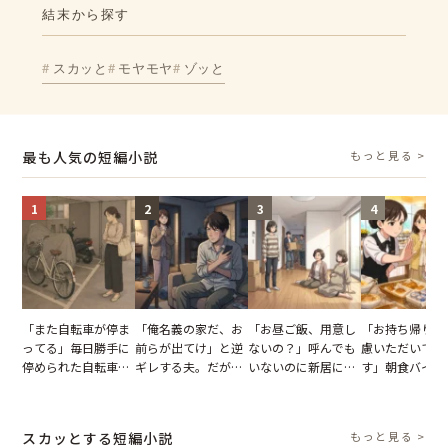
結末から探す
スカッと
モヤモヤ
ゾッと
最も人気の短編小説
もっと見る >
1
2
3
4
「また自転車が停ま
「俺名義の家だ、お
「お昼ご飯、用意し
「お持ち帰りを
ってる」毎日勝手に
前らが出てけ」と逆
ないの？」呼んでも
慮いただいてお
停められた自転車。
ギレする夫。だが、
いないのに新居にあ
す」朝食バイキ
張り紙も無視された
子供3人を連れて家
がった義母と義妹。
でパンを持ち帰
結果
を出た結果
図々しい態度に夫が
とする客。だが
怒った瞬間
タッフの一言で
スカッとする短編小説
もっと見る >
が一変