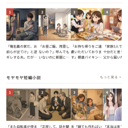
1
2
3
4
「俺名義の家だ、お
「お昼ご飯、用意し
「お持ち帰りをご遠
「家族5人で3
前らが出てけ」と逆
ないの？」呼んでも
慮いただいておりま
十分だと思うが
ギレする夫。だが、
いないのに新居にあ
す」朝食バイキング
父から届いたご
子供3人を連れて家
がった義母と義妹。
でパンを持ち帰ろう
儀。だが、夫が
を出た結果
図々しい態度に夫が
とする客。だが、ス
の席と料理を見
怒った瞬間
タッフの一言で状況
り込んだワケ
モヤモヤ短編小説
もっと見る >
が一変
1
2
3
4
「また自転車が停ま
「正座して、話を聞
夫「鍋でも作ればい
「本当は来てほ