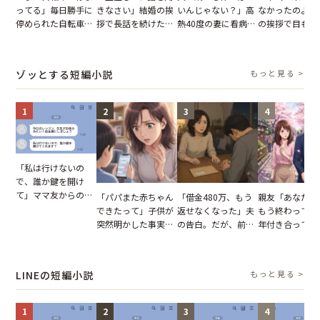
ってる」毎日勝手に
きなさい」結婚の挨
いんじゃない？」高
なかったのよ」
停められた自転車。
拶で長話を続けた義
熱40度の妻に看病な
の挨拶で目も合
張り紙も無視された
父。話が終わる瞬間
し→冷蔵庫が空でも
てくれない義母
結果
に感じた本音とは
買い出しに行かせた
りの電車で涙を
一言
たワケ
ゾッとする短編小説
もっと見る >
1
2
3
4
「私は行けないの
で、誰か鍵を開け
て」ママ友からの
「パパまた赤ちゃん
「借金480万、もう
親友「あなたと
図々しいお願い。だ
できたって」子供が
返せなくなった」夫
もう終わってる
が、思いやりのない
突然明かした事実。
の告白。だが、前日
年付き合ってい
行動が招いた当然の
単身赴任していた夫
までの行動に思わず
との浮気が発覚
報いとは
の裏切りに絶句
凍りついた
が、共通の友人
実を伝えた結果
LINEの短編小説
もっと見る >
1
2
3
4