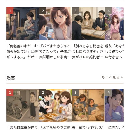
1
2
3
4
「俺名義の家だ、お
「パパまた赤ちゃん
「別れるなら秘密を
親友「あなたと
前らが出てけ」と逆
できたって」子供が
会社にバラすぞ」浮
もう終わってる
ギレする夫。だが、
突然明かした事実。
気がバレた婚約者。
年付き合ってい
子供3人を連れて家
単身赴任していた夫
だが、弁護士を連れ
との浮気が発覚
を出た結果
の裏切りに絶句
て問い詰めると、表
が、共通の友人
情が一変
実を伝えた結果
迷惑
もっと見る >
1
2
3
4
「また自転車が停ま
「お持ち帰りをご遠
夫「鍋でも作ればい
「焼肉だ、今夜