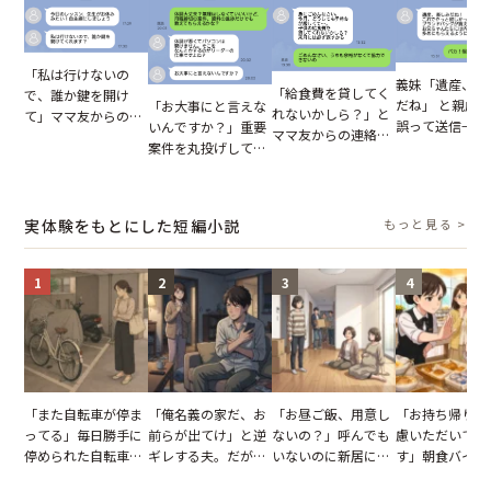
「私は行けないの
義妹「遺産、楽
「給食費を貸してく
で、誰か鍵を開け
だね」 と親戚LI
「お大事にと言えな
れないかしら？」と
て」ママ友からの
誤って送信→夫
いんですか？」重要
ママ友からの連絡。
図々しいお願い。だ
はお前は…」告
案件を丸投げして休
だが、ママ友のアカ
が、思いやりのない
れた事実とは【
む後輩。だが、SNS
ウントを見ると…
行動が招いた当然の
小説】
で発覚した嘘と呆れ
【短編小説】
報いとは
た結末
実体験をもとにした短編小説
もっと見る >
1
2
3
4
「また自転車が停ま
「俺名義の家だ、お
「お昼ご飯、用意し
「お持ち帰りを
ってる」毎日勝手に
前らが出てけ」と逆
ないの？」呼んでも
慮いただいてお
停められた自転車。
ギレする夫。だが、
いないのに新居にあ
す」朝食バイキ
張り紙も無視された
子供3人を連れて家
がった義母と義妹。
でパンを持ち帰