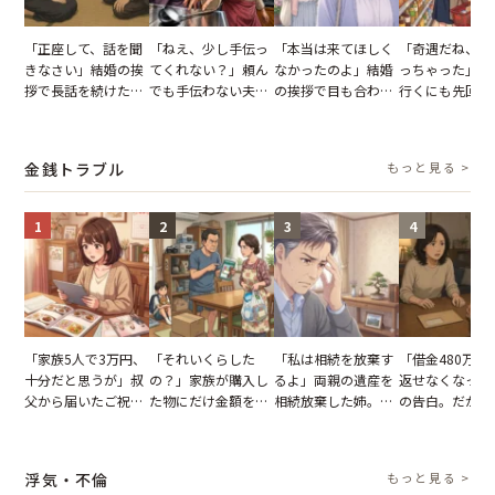
「正座して、話を聞
「ねえ、少し手伝っ
「本当は来てほしく
「奇遇だね、ま
きなさい」結婚の挨
てくれない？」頼ん
なかったのよ」結婚
っちゃった」ど
拶で長話を続けた義
でも手伝わない夫→
の挨拶で目も合わせ
行くにも先回り
父。話が終わる瞬間
義母の追い討ちを受
てくれない義母。帰
れる知人のこと
に感じた本音とは
け、思わず実家に帰
りの電車で涙を流し
私が家族に打ち
った正月
たワケ
た日
金銭トラブル
もっと見る >
1
2
3
4
「家族5人で3万円、
「それいくらした
「私は相続を放棄す
「借金480万、
十分だと思うが」叔
の？」家族が購入し
るよ」両親の遺産を
返せなくなった
父から届いたご祝
た物にだけ金額を聞
相続放棄した姉。だ
の告白。だが、
儀。だが、夫が当日
いてくる夫。だが、
が、義兄が激昂して
までの行動に思
の席と料理を見て黙
夫の趣味のグッズを
告げた一言に言葉を
凍りついた
り込んだワケ
並べた妻が一言で黙
失った
浮気・不倫
もっと見る >
らせた瞬間