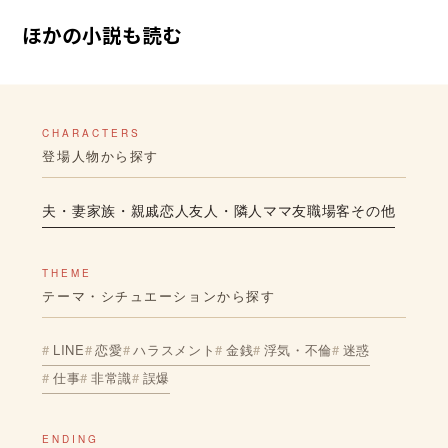
ほかの小説も読む
CHARACTERS
登場人物から探す
夫・妻
家族・親戚
恋人
友人・隣人
ママ友
職場
客
その他
THEME
テーマ・シチュエーションから探す
LINE
恋愛
ハラスメント
金銭
浮気・不倫
迷惑
仕事
非常識
誤爆
ENDING