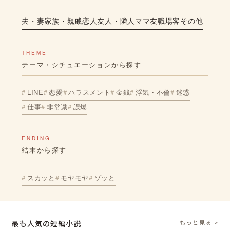
夫・妻
家族・親戚
恋人
友人・隣人
ママ友
職場
客
その他
THEME
テーマ・シチュエーションから探す
LINE
恋愛
ハラスメント
金銭
浮気・不倫
迷惑
仕事
非常識
誤爆
ENDING
結末から探す
スカッと
モヤモヤ
ゾッと
最も人気の短編小説
もっと見る >