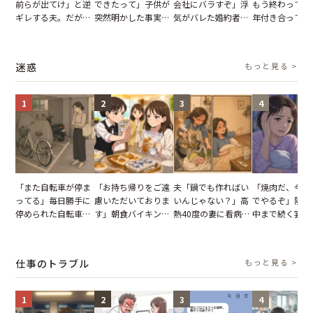
前らが出てけ」と逆
できたって」子供が
会社にバラすぞ」浮
もう終わってる
ギレする夫。だが、
突然明かした事実。
気がバレた婚約者。
年付き合ってい
子供3人を連れて家
単身赴任していた夫
だが、弁護士を連れ
との浮気が発覚
を出た結果
の裏切りに絶句
て問い詰めると、表
が、共通の友人
情が一変
実を伝えた結果
迷惑
もっと見る >
1
2
3
4
「また自転車が停ま
「お持ち帰りをご遠
夫「鍋でも作ればい
「焼肉だ、今夜
ってる」毎日勝手に
慮いただいておりま
いんじゃない？」高
でやるぞ」隣人
停められた自転車。
す」朝食バイキング
熱40度の妻に看病な
中まで続く宴会
張り紙も無視された
でパンを持ち帰ろう
し→冷蔵庫が空でも
が家が眠れず耐
結果
とする客。だが、ス
買い出しに行かせた
いた夏の夜
タッフの一言で状況
一言
仕事のトラブル
もっと見る >
が一変
1
2
3
4