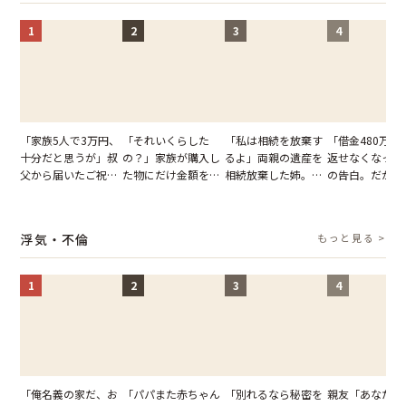
1
2
3
4
「家族5人で3万円、
「それいくらした
「私は相続を放棄す
「借金480万、
十分だと思うが」叔
の？」家族が購入し
るよ」両親の遺産を
返せなくなった
父から届いたご祝
た物にだけ金額を聞
相続放棄した姉。だ
の告白。だが、
儀。だが、夫が当日
いてくる夫。だが、
が、義兄が激昂して
までの行動に思
の席と料理を見て黙
夫の趣味のグッズを
告げた一言に言葉を
凍りついた
り込んだワケ
並べた妻が一言で黙
失った
浮気・不倫
もっと見る >
らせた瞬間
1
2
3
4
「俺名義の家だ、お
「パパまた赤ちゃん
「別れるなら秘密を
親友「あなたと