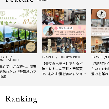
LE
TRAVEL
EDITOR'S PICK
TRAVEL
EDITO
T&FOOD
【柴又食べ歩き】アヤタビ
『BERTH COF
て小さな旅へ。関東
流・レトロな下町と帝釈天
らい』を体験レ
れたい「避暑地カフ
で、心とお腹を満たすショー
混みを離れて深
トトリップ
風、淹れたてコ
される「大人の
Ranking