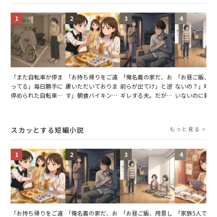
1
2
3
4
「また自転車が停ま
「お持ち帰りをご遠
「俺名義の家だ、お
「お昼ご飯、用
ってる」毎日勝手に
慮いただいておりま
前らが出てけ」と逆
ないの？」呼ん
停められた自転車。
す」朝食バイキング
ギレする夫。だが、
いないのに新居
張り紙も無視された
でパンを持ち帰ろう
子供3人を連れて家
がった義母と義
結果
とする客。だが、ス
を出た結果
図々しい態度に
タッフの一言で状況
怒った瞬間
スカッとする短編小説
もっと見る >
が一変
1
2
3
4
「お持ち帰りをご遠
「俺名義の家だ、お
「お昼ご飯、用意し
「家族5人で3