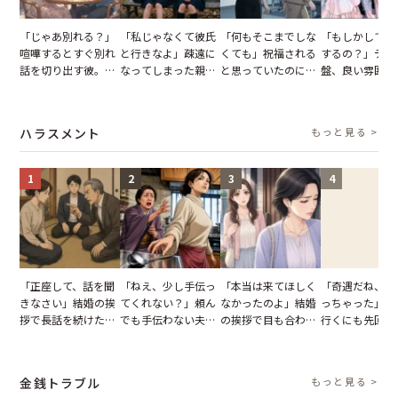
「じゃあ別れる？」
「私じゃなくて彼氏
「何もそこまでしな
「もしかして…
喧嘩するとすぐ別れ
と行きなよ」疎遠に
くても」祝福される
するの？」デー
話を切り出す彼。我
なってしまった親
と思っていたのに。
盤、良い雰囲気
慢できず、本当に別
友。卒業式の日、親
恋の成就と引き換え
の顔が近づいて
れた結果【短編小
友が墓場まで持って
に失った、親友から
瞬間、背筋が凍
説】
いくはずだった事実
の痛烈な「拒絶」
【短編小説】
ハラスメント
もっと見る >
に私は…
1
2
3
4
「正座して、話を聞
「ねえ、少し手伝っ
「本当は来てほしく
「奇遇だね、ま
きなさい」結婚の挨
てくれない？」頼ん
なかったのよ」結婚
っちゃった」ど
拶で長話を続けた義
でも手伝わない夫→
の挨拶で目も合わせ
行くにも先回り
父。話が終わる瞬間
義母の追い討ちを受
てくれない義母。帰
れる知人のこと
に感じた本音とは
け、思わず実家に帰
りの電車で涙を流し
私が家族に打ち
った正月
たワケ
た日
金銭トラブル
もっと見る >