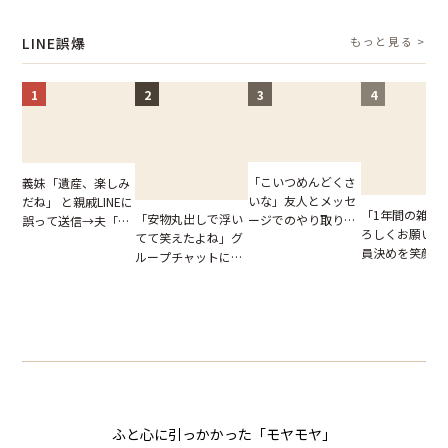
報いとは
図々しい態度に夫が
フが正論を並べ
た結末
怒った瞬間
果
LINE誤爆
もっと見る >
1
2
3
4
「こいつめんどくさ
義妹「遺産、楽しみ
いな」友人とメッセ
だね」 と親戚LINEに
「1年間の雑用
「安物丸出しで浮い
ージでのやり取り。
誤って送信→夫「実
ろしくお願いね
てて笑えたよね」グ
だが、独り言が思わ
はお前は…」告げら
員決めを笑顔で
ループチャットに投
ぬ悲劇を生んだ【短
れた事実とは【短編
したママ友。夜
下された悪口。余裕
編小説】
小説】
られてきたメッ
の対応を見せたら空
ジに絶句
気が一変した話
ふと心に引っかかった「モヤモヤ」