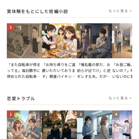
で発覚した嘘と呆れ
【短編小説】
報いとは
た結末
実体験をもとにした短編小説
もっと見る >
1
2
3
4
「また自転車が停ま
「お持ち帰りをご遠
「俺名義の家だ、お
「お昼ご飯、用
ってる」毎日勝手に
慮いただいておりま
前らが出てけ」と逆
ないの？」呼ん
停められた自転車。
す」朝食バイキング
ギレする夫。だが、
いないのに新居
張り紙も無視された
でパンを持ち帰ろう
子供3人を連れて家
がった義母と義
結果
とする客。だが、ス
を出た結果
図々しい態度に
タッフの一言で状況
怒った瞬間
恋愛トラブル
もっと見る >
が一変
1
2
3
4