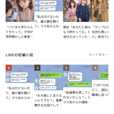
「私は行けないの
で、誰か鍵を開け
て」ママ友からの
「パパまた赤ちゃん
親友「あなたと彼は
「カップル気取
図々しいお願い。だ
できたって」子供が
もう終わってる」3
気持ち悪いんだ
が、思いやりのない
突然明かした事実。
年付き合っていた彼
ど」旅先で出会
行動が招いた当然の
単身赴任していた夫
との浮気が発覚。だ
非常識な言葉を
報いとは
の裏切りに絶句
が、共通の友人に事
ける男の子。旅
実を伝えた結果
思い出が台無し
LINEの短編小説
もっと見る >
ってしまった瞬
1
2
3
4
「つわりの症状
「私は行けないの
どく、遅刻しま
「給食費を貸してく
で、誰か鍵を開け
職場に送ったメ
「お大事にと言えな
れないかしら？」と
て」ママ友からの
ージ→普段は優
いんですか？」重要
ママ友からの連絡。
図々しいお願い。だ
上司の豹変に凍
案件を丸投げして休
だが、ママ友のアカ
が、思いやりのない
いた
む後輩。だが、SNS
ウントを見ると…
行動が招いた当然の