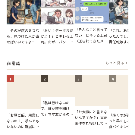
「そんなこと言って
「その程度のミスな
「おい！データまだ
「これ、あなた
ない」とキレる上司
ら、見つけた人が直
かよ！」とキレる上
ったんでしょ？
→送られてきたメッ
せばいいですよ
司。だが、パソコン
責任転嫁する上
セージの、直前のや
ね？」10歳年下の後
のデスクトップ画面
だが、私が見せ
り取りを見た結果
輩のリーダーに指
を見た結果【短編小
業履歴で状況が
【短編小説】
摘。だが、返ってき
説】
非常識
もっと見る >
た言葉にため息が止
まらない
1
2
3
4
「私は行けないの
で、誰か鍵を開け
「お大事にと言えな
て」ママ友からの
「お昼ご飯、用意し
「焼くのが遅い
いんですか？」重要
図々しいお願い。だ
ないの？」呼んでも
っと早くしろよ
案件を丸投げして休
が、思いやりのない
いないのに新居にあ
食バイキングで
む後輩。だが、SNS
行動が招いた当然の
がった義母と義妹。
る客。だが、ス
で発覚した嘘と呆れ