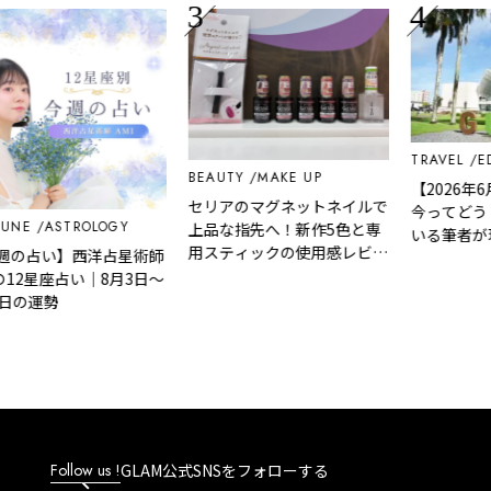
TRAVEL
EDITO
BEAUTY
MAKE UP
【2026年6月
セリアのマグネットネイルで
今ってどう？何
ASTROLOGY
上品な指先へ！新作5色と専
いる筆者が現地
用スティックの使用感レビュ
占い】西洋占星術師
説！
ー
2星座占い｜8月3日～
運勢
Follow us !
GLAM公式SNSをフォローする