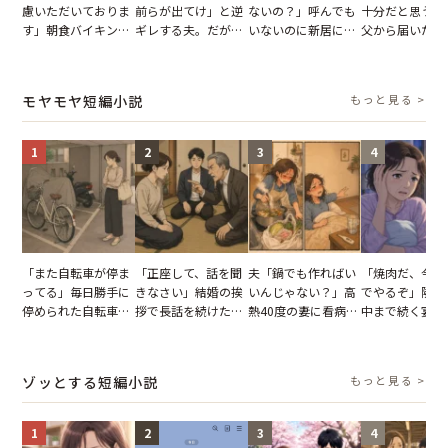
慮いただいておりま
前らが出てけ」と逆
ないの？」呼んでも
十分だと思うが
す」朝食バイキング
ギレする夫。だが、
いないのに新居にあ
父から届いたご
でパンを持ち帰ろう
子供3人を連れて家
がった義母と義妹。
儀。だが、夫が
とする客。だが、ス
を出た結果
図々しい態度に夫が
の席と料理を見
タッフの一言で状況
怒った瞬間
り込んだワケ
モヤモヤ短編小説
もっと見る >
が一変
1
2
3
4
「また自転車が停ま
「正座して、話を聞
夫「鍋でも作ればい
「焼肉だ、今夜
ってる」毎日勝手に
きなさい」結婚の挨
いんじゃない？」高
でやるぞ」隣人
停められた自転車。
拶で長話を続けた義
熱40度の妻に看病な
中まで続く宴会
張り紙も無視された
父。話が終わる瞬間
し→冷蔵庫が空でも
が家が眠れず耐
結果
に感じた本音とは
買い出しに行かせた
いた夏の夜
一言
ゾッとする短編小説
もっと見る >
1
2
3
4