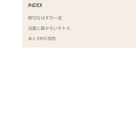
INDEX
親切なはずの一言
浴室に届かないボトル
あと3歩の攻防
L
o
/
U
a
n
d
m
e
u
d
t
:
e
1
0
0
.
0
0
%