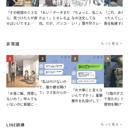
「その程度のミスな
「おい！データまだ
「ちょっと、私こん
「これ、あなた
ら、見つけた人が直
かよ！」とキレる上
なの注文してな
ったんでしょ？
せばいいですよ
司。だが、パソコン
い！」理不尽クレー
責任転嫁する上
ね？」10歳年下の後
のデスクトップ画面
マーに正論で挑んだ
だが、私が見せ
輩のリーダーに指
を見た結果【短編小
イキり後輩。先輩の
業履歴で状況が
摘。だが、返ってき
説】
助言をスルーした結
非常識
もっと見る >
た言葉にため息が止
果
まらない
1
2
3
4
「私は行けないの
で、誰か鍵を開け
「お大事にと言えな
て」ママ友からの
「お昼ご飯、用意し
「1階のポスト
いんですか？」重要
図々しいお願い。だ
ないの？」呼んでも
で見たの」他人
案件を丸投げして休
が、思いやりのない
いないのに新居にあ
便物を開けて読
む後輩。だが、SNS
行動が招いた当然の
がった義母と義妹。
いる住民。目が
で発覚した嘘と呆れ
報いとは
図々しい態度に夫が
てしまった結果
た結末
怒った瞬間
LINE誤爆
もっと見る >