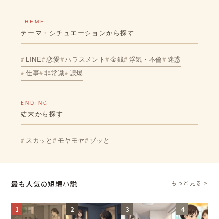
THEME
テーマ・シチュエーションから探す
LINE
恋愛
ハラスメント
金銭
浮気・不倫
迷惑
仕事
非常識
誤爆
ENDING
結末から探す
スカッと
モヤモヤ
ゾッと
最も人気の短編小説
もっと見る >
1
2
3
4