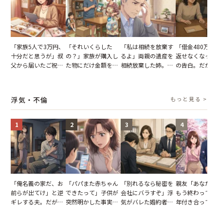
「家族5人で3万円、
「それいくらした
「私は相続を放棄す
「借金480万、
十分だと思うが」叔
の？」家族が購入し
るよ」両親の遺産を
返せなくなった
父から届いたご祝
た物にだけ金額を聞
相続放棄した姉。だ
の告白。だが、
儀。だが、夫が当日
いてくる夫。だが、
が、義兄が激昂して
までの行動に思
の席と料理を見て黙
夫の趣味のグッズを
告げた一言に言葉を
凍りついた
り込んだワケ
並べた妻が一言で黙
失った
浮気・不倫
もっと見る >
らせた瞬間
1
2
3
4
「俺名義の家だ、お
「パパまた赤ちゃん
「別れるなら秘密を
親友「あなたと
前らが出てけ」と逆
できたって」子供が
会社にバラすぞ」浮
もう終わってる
ギレする夫。だが、
突然明かした事実。
気がバレた婚約者。
年付き合ってい
子供3人を連れて家
単身赴任していた夫
だが、弁護士を連れ
との浮気が発覚