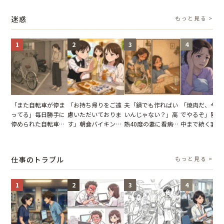
を出た結果
の裏切りに絶句
て問い詰めると、表
が、共通の友人
情が一変
実を伝えた結果
迷惑
もっと見る >
1
2
3
4
「また自転車が停ま
「お持ち帰りをご遠
夫「鍋でも作ればい
「焼肉だ、今夜
ってる」毎日勝手に
慮いただいておりま
いんじゃない？」高
でやるぞ」隣人
停められた自転車。
す」朝食バイキング
熱40度の妻に看病な
中まで続く宴会
張り紙も無視された
でパンを持ち帰ろう
し→冷蔵庫が空でも
が家が眠れず耐
結果
とする客。だが、ス
買い出しに行かせた
いた夏の夜
タッフの一言で状況
一言
仕事のトラブル
もっと見る >
が一変
1
2
3
4