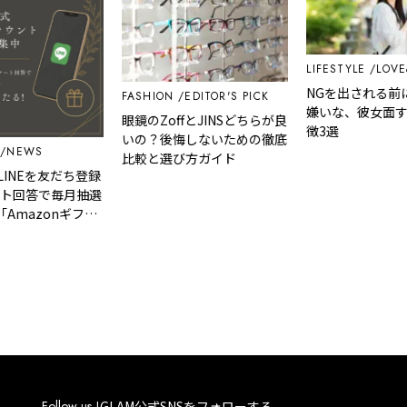
LIFESTYLE
LOVE&WE
NGを出される前に！
FASHION
EDITOR'S PICK
嫌いな、彼女面する女
眼鏡のZoffとJINSどちらが良
徴3選
いの？後悔しないための徹底
WS
比較と選び方ガイド
Eを友だち登録
答で毎月抽選
azonギフト
好きな商品を
プレゼント！
Follow us !
GLAM公式SNSをフォローする