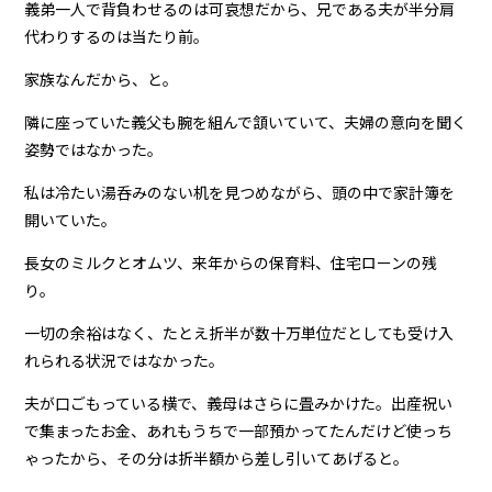
義弟一人で背負わせるのは可哀想だから、兄である夫が半分肩
代わりするのは当たり前。
家族なんだから、と。
隣に座っていた義父も腕を組んで頷いていて、夫婦の意向を聞く
姿勢ではなかった。
私は冷たい湯呑みのない机を見つめながら、頭の中で家計簿を
開いていた。
長女のミルクとオムツ、来年からの保育料、住宅ローンの残
り。
一切の余裕はなく、たとえ折半が数十万単位だとしても受け入
れられる状況ではなかった。
夫が口ごもっている横で、義母はさらに畳みかけた。出産祝い
で集まったお金、あれもうちで一部預かってたんだけど使っち
ゃったから、その分は折半額から差し引いてあげると。