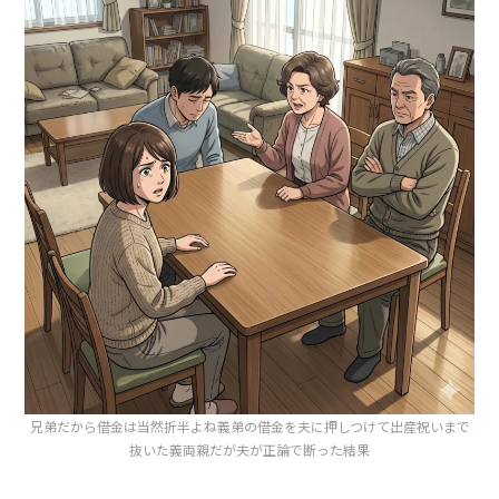
兄弟だから借金は当然折半よね義弟の借金を夫に押しつけて出産祝いまで
抜いた義両親だが夫が正論で断った結果