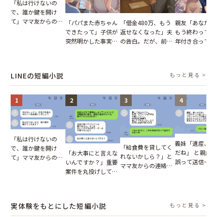
「私は行けないの
で、誰か鍵を開け
て」ママ友からの
「パパまた赤ちゃん
「借金480万、もう
親友「あなたと
図々しいお願い。だ
できたって」子供が
返せなくなった」夫
もう終わってる
が、思いやりのない
突然明かした事実。
の告白。だが、前日
年付き合ってい
行動が招いた当然の
単身赴任していた夫
までの行動に思わず
との浮気が発覚
報いとは
の裏切りに絶句
凍りついた
が、共通の友人
実を伝えた結果
LINEの短編小説
もっと見る >
1
2
3
4
「私は行けないの
義妹「遺産、楽
「給食費を貸してく
で、誰か鍵を開け
だね」 と親戚LI
「お大事にと言えな
れないかしら？」と
て」ママ友からの
誤って送信→夫
いんですか？」重要
ママ友からの連絡。
図々しいお願い。だ
はお前は…」告
案件を丸投げして休
だが、ママ友のアカ
が、思いやりのない
れた事実とは【
む後輩。だが、SNS
ウントを見ると…
行動が招いた当然の
小説】
で発覚した嘘と呆れ
【短編小説】
報いとは
た結末
実体験をもとにした短編小説
もっと見る >