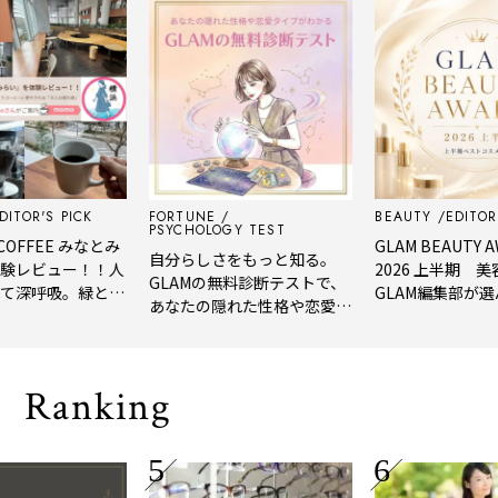
'S PICK
FORTUNE
BEAUTY
EDITOR'S PI
PSYCHOLOGY TEST
FEE みなとみ
GLAM BEAUTY AWAR
自分らしさをもっと知る。
ビュー！！人
2026 上半期 美容賢
GLAMの無料診断テストで、
呼吸。緑と
GLAM編集部が選んだ、
あなたの隠れた性格や恋愛タ
ーヒーに癒や
年上半期の新作ベスト
イプをチェック
隠れ家」
メ。
Ranking