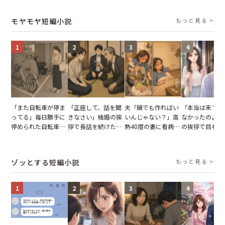
を出た結果
図々しい態度に夫が
とする客。だが、ス
の席と料理を見
怒った瞬間
タッフの一言で状況
り込んだワケ
モヤモヤ短編小説
もっと見る >
が一変
1
2
3
4
「また自転車が停ま
「正座して、話を聞
夫「鍋でも作ればい
「本当は来てほ
ってる」毎日勝手に
きなさい」結婚の挨
いんじゃない？」高
なかったのよ」
停められた自転車。
拶で長話を続けた義
熱40度の妻に看病な
の挨拶で目も合
張り紙も無視された
父。話が終わる瞬間
し→冷蔵庫が空でも
てくれない義母
結果
に感じた本音とは
買い出しに行かせた
りの電車で涙を
一言
たワケ
ゾッとする短編小説
もっと見る >
1
2
3
4