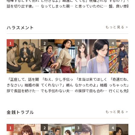
喧嘩するとすぐ別れ
と行きなよ」疎遠に
くても」祝福される
するの？」デー
話を切り出す彼。我
なってしまった親
と思っていたのに。
盤、良い雰囲気
慢できず、本当に別
友。卒業式の日、親
恋の成就と引き換え
の顔が近づいて
れた結果【短編小
友が墓場まで持って
に失った、親友から
瞬間、背筋が凍
説】
いくはずだった事実
の痛烈な「拒絶」
【短編小説】
ハラスメント
もっと見る >
に私は…
1
2
3
4
「正座して、話を聞
「ねえ、少し手伝っ
「本当は来てほしく
「奇遇だね、ま
きなさい」結婚の挨
てくれない？」頼ん
なかったのよ」結婚
っちゃった」ど
拶で長話を続けた義
でも手伝わない夫→
の挨拶で目も合わせ
行くにも先回り
父。話が終わる瞬間
義母の追い討ちを受
てくれない義母。帰
れる知人のこと
に感じた本音とは
け、思わず実家に帰
りの電車で涙を流し
私が家族に打ち
った正月
たワケ
た日
金銭トラブル
もっと見る >
1
2
3
4