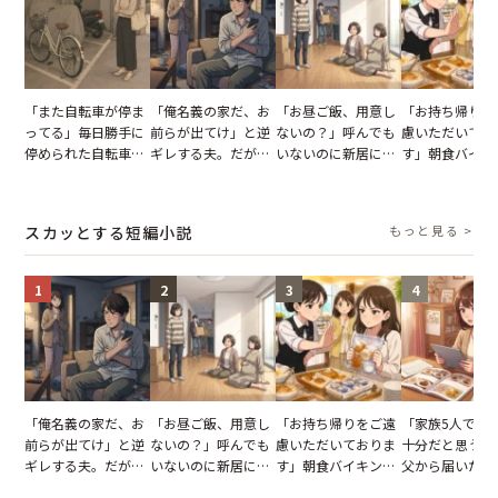
「また自転車が停ま
「俺名義の家だ、お
「お昼ご飯、用意し
「お持ち帰りを
ってる」毎日勝手に
前らが出てけ」と逆
ないの？」呼んでも
慮いただいてお
停められた自転車。
ギレする夫。だが、
いないのに新居にあ
す」朝食バイキ
張り紙も無視された
子供3人を連れて家
がった義母と義妹。
でパンを持ち帰
結果
を出た結果
図々しい態度に夫が
とする客。だが
怒った瞬間
タッフの一言で
スカッとする短編小説
もっと見る >
が一変
1
2
3
4
「俺名義の家だ、お
「お昼ご飯、用意し
「お持ち帰りをご遠
「家族5人で3
前らが出てけ」と逆
ないの？」呼んでも
慮いただいておりま
十分だと思うが
ギレする夫。だが、
いないのに新居にあ
す」朝食バイキング
父から届いたご
子供3人を連れて家
がった義母と義妹。
でパンを持ち帰ろう
儀。だが、夫が