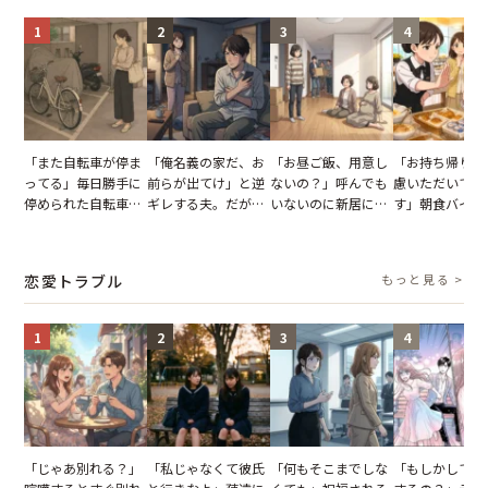
1
2
3
4
「また自転車が停ま
「俺名義の家だ、お
「お昼ご飯、用意し
「お持ち帰りを
ってる」毎日勝手に
前らが出てけ」と逆
ないの？」呼んでも
慮いただいてお
停められた自転車。
ギレする夫。だが、
いないのに新居にあ
す」朝食バイキ
張り紙も無視された
子供3人を連れて家
がった義母と義妹。
でパンを持ち帰
結果
を出た結果
図々しい態度に夫が
とする客。だが
怒った瞬間
タッフの一言で
恋愛トラブル
もっと見る >
が一変
1
2
3
4
「じゃあ別れる？」
「私じゃなくて彼氏
「何もそこまでしな
「もしかして…