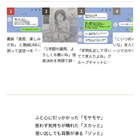
1
2
3
4
「こいつめんど
義妹「遺産、楽しみ
いな」友人とメ
だね」 と親戚LINEに
「1年間の雑用、よ
「安物丸出しで浮い
ージでのやり取
誤って送信→夫「実
ろしくお願いね」役
てて笑えたよね」グ
だが、独り言が
はお前は…」告げら
員決めを笑顔で辞退
ループチャットに投
ぬ悲劇を生んだ
れた事実とは【短編
したママ友。夜、送
下された悪口。余裕
編小説】
小説】
られてきたメッセー
の対応を見せたら空
ジに絶句
気が一変した話
ふと心に引っかかった「モヤモヤ」
思わず気持ちが晴れた「スカッと」
思い出しても背筋が凍る「ゾッと」