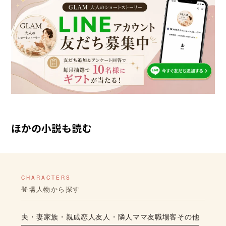
ほかの小説も読む
CHARACTERS
登場人物から探す
夫・妻
家族・親戚
恋人
友人・隣人
ママ友
職場
客
その他