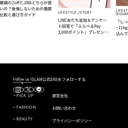
のZoffとJINSどちらが良
？後悔しないための徹底
LIFESTYLE
LIFESTYLE
STORY
GOURMET
と選び方ガイド
LINE友だち追加＆アンケー
「しっか
ト回答で「えらべるPay
−11kg
3,000ポイント」プレゼント
込んで冷
｜GLAM 大人のショートスト
ットが無理
ーリー
の脂肪燃
Follow us !
GLAM公式SNSをフォローする
PICK UP
運営会社
FASHION
お問い合わせ
BEAUTY
プライバシーポリシー