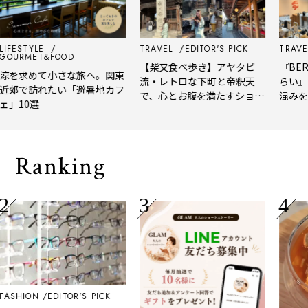
ESTYLE
TRAVEL
EDITOR'S PICK
TRAVEL
E
RMET&FOOD
【柴又食べ歩き】アヤタビ
『BERTH 
求めて小さな旅へ。関東
流・レトロな下町と帝釈天
らい』を
で訪れたい「避暑地カフ
で、心とお腹を満たすショー
混みを離
10選
トトリップ
風、淹れ
される「
Ranking
HION
EDITOR'S PICK