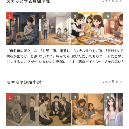
スカッとする短編小説
もっと見る >
1
2
3
4
「俺名義の家だ、お
「お昼ご飯、用意し
「お持ち帰りをご遠
「家族5人で3
前らが出てけ」と逆
ないの？」呼んでも
慮いただいておりま
十分だと思うが
ギレする夫。だが、
いないのに新居にあ
す」朝食バイキング
父から届いたご
子供3人を連れて家
がった義母と義妹。
でパンを持ち帰ろう
儀。だが、夫が
を出た結果
図々しい態度に夫が
とする客。だが、ス
の席と料理を見
怒った瞬間
タッフの一言で状況
り込んだワケ
モヤモヤ短編小説
もっと見る >
が一変
1
2
3
4