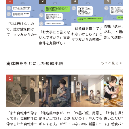
1
2
3
4
「私は行けないの
義妹「遺産、楽
「給食費を貸してく
で、誰か鍵を開け
だね」 と親戚LI
「お大事にと言えな
れないかしら？」と
て」ママ友からの
誤って送信→夫
いんですか？」重要
ママ友からの連絡。
図々しいお願い。だ
はお前は…」告
案件を丸投げして休
だが、ママ友のアカ
が、思いやりのない
れた事実とは【
む後輩。だが、SNS
ウントを見ると…
行動が招いた当然の
小説】
で発覚した嘘と呆れ
【短編小説】
報いとは
た結末
実体験をもとにした短編小説
もっと見る >
1
2
3
4
「また自転車が停ま
「俺名義の家だ、お
「お昼ご飯、用意し
「お持ち帰りを
ってる」毎日勝手に
前らが出てけ」と逆
ないの？」呼んでも
慮いただいてお
停められた自転車。
ギレする夫。だが、
いないのに新居にあ
す」朝食バイキ