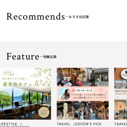
Recommends
おすすめ記事
Feature
特集記事
STYLE
TRAVEL
EDITOR'S PICK
TRAVEL
E