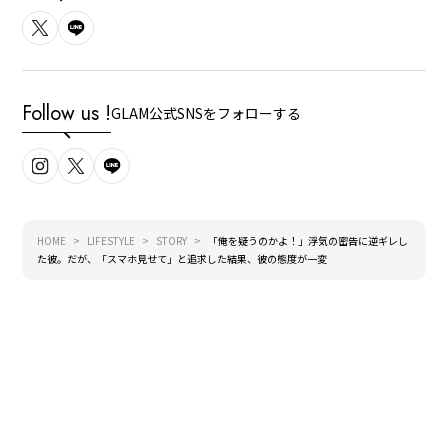
Follow us !
GLAM公式SNSをフォローする
HOME
LIFESTYLE
STORY
「俺を疑うのかよ！」浮気の密告に逆ギレし
た彼。だが、「スマホ見せて」と追求した結果、彼の態度が一変