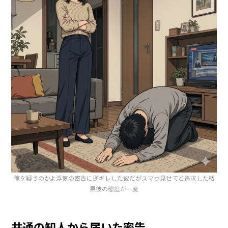
俺を疑うのかよ浮気の密告に逆ギレした彼だがスマホ見せてと追求した結
果彼の態度が一変
共通の知人から届いた密告