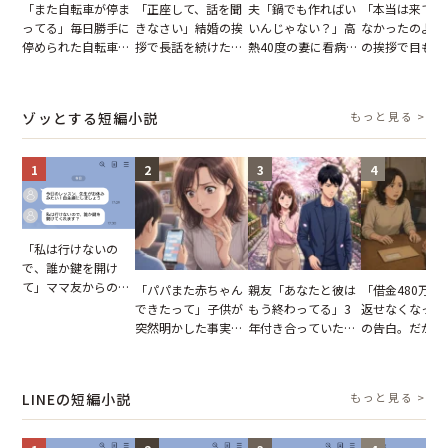
「また自転車が停ま
「正座して、話を聞
夫「鍋でも作ればい
「本当は来てほ
ってる」毎日勝手に
きなさい」結婚の挨
いんじゃない？」高
なかったのよ」
停められた自転車。
拶で長話を続けた義
熱40度の妻に看病な
の挨拶で目も合
張り紙も無視された
父。話が終わる瞬間
し→冷蔵庫が空でも
てくれない義母
結果
に感じた本音とは
買い出しに行かせた
りの電車で涙を
一言
たワケ
ゾッとする短編小説
もっと見る >
1
2
3
4
「私は行けないの
で、誰か鍵を開け
て」ママ友からの
「パパまた赤ちゃん
親友「あなたと彼は
「借金480万、
図々しいお願い。だ
できたって」子供が
もう終わってる」3
返せなくなった
が、思いやりのない
突然明かした事実。
年付き合っていた彼
の告白。だが、
行動が招いた当然の
単身赴任していた夫
との浮気が発覚。だ
までの行動に思
報いとは
の裏切りに絶句
が、共通の友人に事
凍りついた
実を伝えた結果
LINEの短編小説
もっと見る >