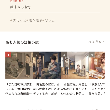
ENDING
結末から探す
スカッと
モヤモヤ
ゾッと
最も人気の短編小説
もっと見る >
1
2
3
4
「また自転車が停ま
「俺名義の家だ、お
「お昼ご飯、用意し
「家族5人で3
ってる」毎日勝手に
前らが出てけ」と逆
ないの？」呼んでも
十分だと思うが
停められた自転車。
ギレする夫。だが、
いないのに新居にあ
父から届いたご
張り紙も無視された
子供3人を連れて家
がった義母と義妹。
儀。だが、夫が
結果
を出た結果
図々しい態度に夫が
の席と料理を見
怒った瞬間
り込んだワケ