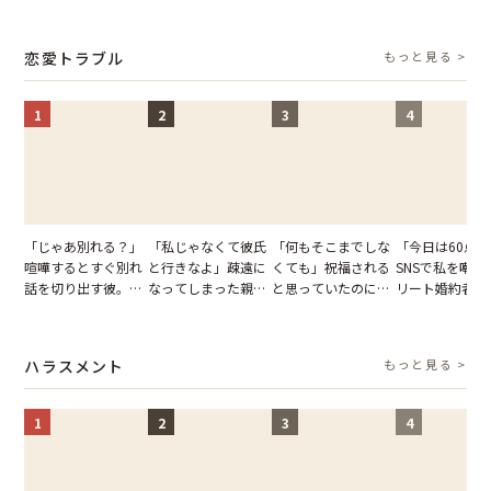
張り紙も無視された
子供3人を連れて家
がった義母と義妹。
でパンを持ち帰
結果
を出た結果
図々しい態度に夫が
とする客。だが
怒った瞬間
タッフの一言で
恋愛トラブル
もっと見る >
が一変
1
2
3
4
「じゃあ別れる？」
「私じゃなくて彼氏
「何もそこまでしな
「今日は60点
喧嘩するとすぐ別れ
と行きなよ」疎遠に
くても」祝福される
SNSで私を嘲笑
話を切り出す彼。我
なってしまった親
と思っていたのに。
リート婚約者。
慢できず、本当に別
友。卒業式の日、親
恋の成就と引き換え
が集まる誕生日
れた結果【短編小
友が墓場まで持って
に失った、親友から
「裏の顔」を画
説】
いくはずだった事実
の痛烈な「拒絶」
晒して人生ごと
ハラスメント
もっと見る >
に私は…
し直した話
1
2
3
4