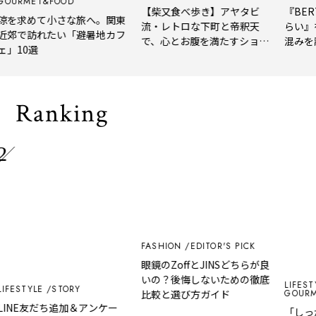
RMET&FOOD
【柴又食べ歩き】アヤタビ
『BERTH 
求めて小さな旅へ。関東
流・レトロな下町と帝釈天
らい』を体
で訪れたい「避暑地カフ
で、心とお腹を満たすショー
混みを離れ
10選
トトリップ
風、淹れた
される「大
Ranking
FASHION
EDITOR'S PICK
眼鏡のZoffとJINSどちらが良
いの？後悔しないための徹底
LIFESTYLE
STYLE
STORY
GOURMET&
比較と選び方ガイド
NE友だち追加＆アンケー
「しっかり