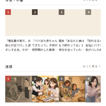
らせた瞬間
1
2
3
4
「俺名義の家だ、お
「パパまた赤ちゃん
親友「あなたと彼は
「別れるなら秘
前らが出てけ」と逆
できたって」子供が
もう終わってる」3
会社にバラすぞ
ギレする夫。だが、
突然明かした事実。
年付き合っていた彼
気がバレた婚約
子供3人を連れて家
単身赴任していた夫
との浮気が発覚。だ
だが、弁護士を
を出た結果
の裏切りに絶句
が、共通の友人に事
て問い詰めると
実を伝えた結果
情が一変
迷惑
もっと見る >
1
2
3
4