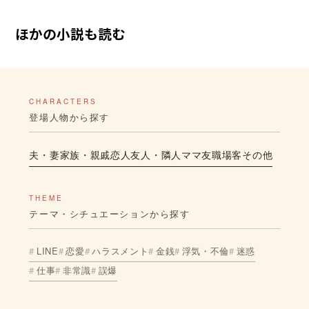
ほかの小説も読む
CHARACTERS
登場人物から探す
夫・妻
家族・親戚
恋人
友人・隣人
ママ友
職場
客
その他
THEME
テーマ・シチュエーションから探す
LINE
恋愛
ハラスメント
金銭
浮気・不倫
迷惑
仕事
非常識
誤爆