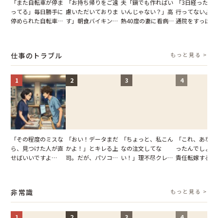
「また自転車が停ま
「お持ち帰りをご遠
夫「鍋でも作ればい
「3日経ったけ
ってる」毎日勝手に
慮いただいておりま
いんじゃない？」高
行ってないよ」
停められた自転車。
す」朝食バイキング
熱40度の妻に看病な
通院をすっぽか
張り紙も無視された
でパンを持ち帰ろう
し→冷蔵庫が空でも
黙っていた夫。
結果
とする客。だが、ス
買い出しに行かせた
が、妻がぶつけ
タッフの一言で状況
一言
音に絶句
仕事のトラブル
もっと見る >
が一変
1
2
3
4
「その程度のミスな
「おい！データまだ
「ちょっと、私こん
「これ、あなた
ら、見つけた人が直
かよ！」とキレる上
なの注文してな
ったんでしょ？
せばいいですよ
司。だが、パソコン
い！」理不尽クレー
責任転嫁する上
ね？」10歳年下の後
のデスクトップ画面
マーに正論で挑んだ
だが、私が見せ
輩のリーダーに指
を見た結果【短編小
イキり後輩。先輩の
業履歴で状況が
摘。だが、返ってき
説】
助言をスルーした結
非常識
もっと見る >
た言葉にため息が止
果
まらない
1
2
3
4