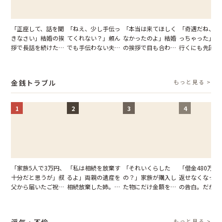
「正座して、話を聞
「ねえ、少し手伝っ
「本当は来てほしく
「奇遇だね、ま
きなさい」結婚の挨
てくれない？」頼ん
なかったのよ」結婚
っちゃった」ど
拶で長話を続けた義
でも手伝わない夫→
の挨拶で目も合わせ
行くにも先回り
父。話が終わる瞬間
義母の追い討ちを受
てくれない義母。帰
れる知人のこと
に感じた本音とは
け、思わず実家に帰
りの電車で涙を流し
私が家族に打ち
った正月
たワケ
た日
金銭トラブル
もっと見る >
1
2
3
4
「家族5人で3万円、
「私は相続を放棄す
「それいくらした
「借金480万、
十分だと思うが」叔
るよ」両親の遺産を
の？」家族が購入し
返せなくなった
父から届いたご祝
相続放棄した姉。だ
た物にだけ金額を聞
の告白。だが、
儀。だが、夫が当日
が、義兄が激昂して
いてくる夫。だが、
までの行動に思
の席と料理を見て黙
告げた一言に言葉を
夫の趣味のグッズを
凍りついた
り込んだワケ
失った
並べた妻が一言で黙
浮気・不倫
もっと見る >