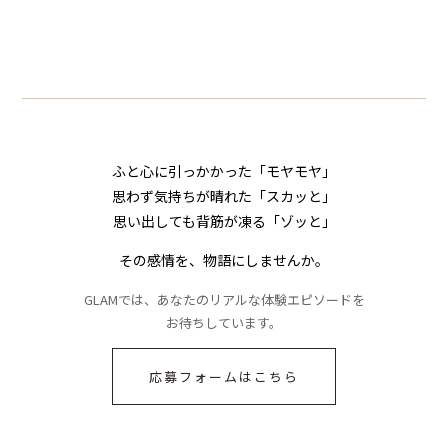
したママ友。夜、送
下された悪口。余裕
編小説】
小説】
られてきたメッセー
の対応を見せたら空
ジに絶句
気が一変した話
ふと心に引っかかった「モヤモヤ」
思わず気持ちが晴れた「スカッと」
思い出しても背筋が凍る「ゾッと」
その感情を、物語にしませんか。
GLAMでは、あなたのリアルな体験エピソードを
お待ちしています。
応募フォームはこちら