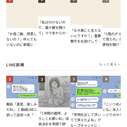
「私は行けないの
で、誰か鍵を開け
「お大事にと言えな
て」ママ友からの
「お昼ご飯、用意し
「1階のポスト
いんですか？」重要
図々しいお願い。だ
ないの？」呼んでも
で見たの」他人
案件を丸投げして休
が、思いやりのない
いないのに新居にあ
便物を開けて読
む後輩。だが、SNS
行動が招いた当然の
がった義母と義妹。
いる住民。目が
で発覚した嘘と呆れ
報いとは
図々しい態度に夫が
てしまった結果
た結末
怒った瞬間
LINE誤爆
もっと見る >
1
2
3
4
「こいつめんど
義妹「遺産、楽しみ
いな」友人とメ
だね」 と親戚LINEに
「1年間の雑用、よ
「安物丸出しで浮い
ージでのやり取
誤って送信→夫「実
ろしくお願いね」役
てて笑えたよね」グ
だが、独り言が
はお前は…」告げら
員決めを笑顔で辞退
ループチャットに投
ぬ悲劇を生んだ
れた事実とは【短編