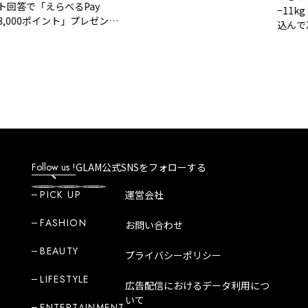
答で「えらべるPay
−11kg！
000ポイント」プレゼント
込んで冷凍
LAM 大人のショートスト
ットが無理
ー
の脂肪燃焼
Follow us !
GLAM公式SNSをフォローする
PICK UP
運営会社
FASHION
お問い合わせ
BEAUTY
プライバシーポリシー
LIFESTYLE
広告配信におけるデータ利用につ
いて
ENTERTAINMENT