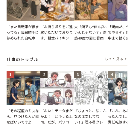
「また自転車が停ま
「お持ち帰りをご遠
夫「鍋でも作ればい
「焼肉だ、今夜
ってる」毎日勝手に
慮いただいておりま
いんじゃない？」高
でやるぞ」隣人
停められた自転車。
す」朝食バイキング
熱40度の妻に看病な
中まで続く宴会
張り紙も無視された
でパンを持ち帰ろう
し→冷蔵庫が空でも
が家が眠れず耐
結果
とする客。だが、ス
買い出しに行かせた
いた夏の夜
タッフの一言で状況
一言
仕事のトラブル
もっと見る >
が一変
1
2
3
4
「その程度のミスな
「おい！データまだ
「ちょっと、私こん
「これ、あなた
ら、見つけた人が直
かよ！」とキレる上
なの注文してな
ったんでしょ？
せばいいですよ
司。だが、パソコン
い！」理不尽クレー
責任転嫁する上
ね？」10歳年下の後
のデスクトップ画面
マーに正論で挑んだ
だが、私が見せ
輩のリーダーに指
を見た結果【短編小
イキり後輩。先輩の
業履歴で状況が