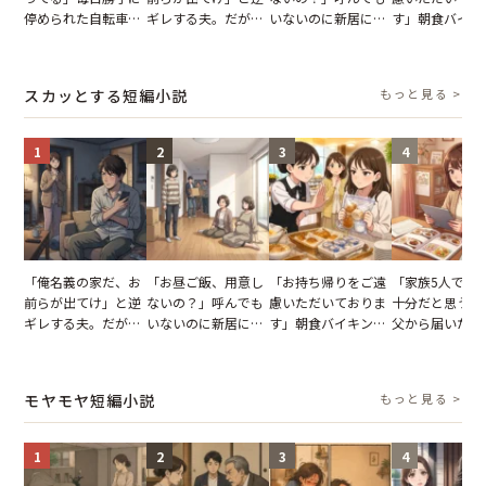
停められた自転車。
ギレする夫。だが、
いないのに新居にあ
す」朝食バイキ
張り紙も無視された
子供3人を連れて家
がった義母と義妹。
でパンを持ち帰
結果
を出た結果
図々しい態度に夫が
とする客。だが
怒った瞬間
タッフの一言で
スカッとする短編小説
もっと見る >
が一変
1
2
3
4
「俺名義の家だ、お
「お昼ご飯、用意し
「お持ち帰りをご遠
「家族5人で3
前らが出てけ」と逆
ないの？」呼んでも
慮いただいておりま
十分だと思うが
ギレする夫。だが、
いないのに新居にあ
す」朝食バイキング
父から届いたご
子供3人を連れて家
がった義母と義妹。
でパンを持ち帰ろう
儀。だが、夫が
を出た結果
図々しい態度に夫が
とする客。だが、ス
の席と料理を見
怒った瞬間
タッフの一言で状況
り込んだワケ
モヤモヤ短編小説
もっと見る >
が一変
1
2
3
4