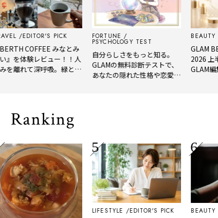
EDITOR'S PICK
FORTUNE
BEAUTY
EDI
PSYCHOLOGY TEST
H COFFEE みなとみ
GLAM BEAUT
自分らしさをもっと知る。
を体験レビュー！！人
2026 上半
GLAMの無料診断テストで、
離れて深呼吸。緑と
GLAM編集部が
あなたの隠れた性格や恋愛タ
れたてコーヒーに癒や
年上半期の新
イプをチェック
「大人の隠れ家」
メ。
Ranking
LIFESTYLE
EDITOR'S PICK
BEAUTY
EDI