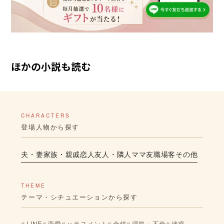
ほかの小説も読む
CHARACTERS
登場人物から探す
夫・妻
家族・親戚
恋人
友人・隣人
ママ友
職場
客
その他
THEME
テーマ・シチュエーションから探す
LINE
恋愛
ハラスメント
金銭
浮気・不倫
迷惑