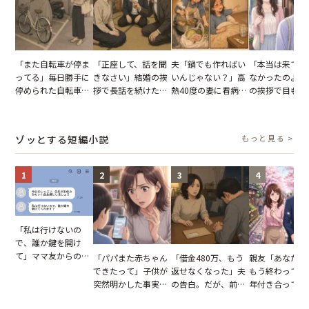
「また自転車が停ま
「正座して、話を聞
夫「鍋でも作ればい
「本当は来てほ
ってる」毎日勝手に
きなさい」結婚の挨
いんじゃない？」高
なかったのよ」
停められた自転車。
拶で長話を続けた義
熱40度の妻に看病な
の挨拶で目も合
張り紙も無視された
父。話が終わる瞬間
し→冷蔵庫が空でも
てくれない義母
結果
に感じた本音とは
買い出しに行かせた
りの電車で涙を
一言
たワケ
ゾッとする短編小説
もっと見る >
1
2
3
4
「私は行けないの
で、誰か鍵を開け
て」ママ友からの
「パパまた赤ちゃん
「借金480万、もう
親友「あなたと
図々しいお願い。だ
できたって」子供が
返せなくなった」夫
もう終わってる
が、思いやりのない
突然明かした事実。
の告白。だが、前日
年付き合ってい
行動が招いた当然の
単身赴任していた夫
までの行動に思わず
との浮気が発覚
報いとは