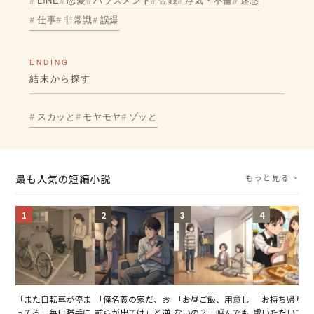
仕事
非常識
誤爆
ENDING
結末から探す
スカッと
モヤモヤ
ゾッと
最も人気の短編小説
もっと見る >
1
2
3
4
「また自転車が停ま
「俺名義の家だ、お
「お昼ご飯、用意し
「お持ち帰りを
ってる」毎日勝手に
前らが出てけ」と逆
ないの？」呼んでも
慮いただいてお