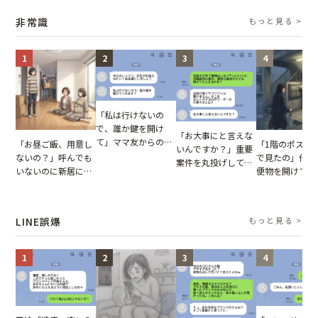
摘。だが、返ってき
説】
助言をスルーした結
非常識
もっと見る >
た言葉にため息が止
果
まらない
1
2
3
4
「私は行けないの
で、誰か鍵を開け
「お大事にと言えな
て」ママ友からの
「お昼ご飯、用意し
「1階のポスト
いんですか？」重要
図々しいお願い。だ
ないの？」呼んでも
で見たの」他人
案件を丸投げして休
が、思いやりのない
いないのに新居にあ
便物を開けて読
む後輩。だが、SNS
行動が招いた当然の
がった義母と義妹。
いる住民。目が
で発覚した嘘と呆れ
報いとは
図々しい態度に夫が
てしまった結果
た結末
怒った瞬間
LINE誤爆
もっと見る >
1
2
3
4