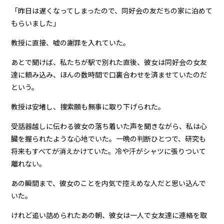
「昨日は遅くなってしまったので、同好会の友だちの家に泊めて
もらいました」
教授に直接、嘘の謝罪を入れていた。
あとで聞けば、私たちが駅で別れた直後、彼女は同好会の女友
達に頼み込み、ほんの数時間で口裏合わせを済ませていたのだ
という。
教授は安堵し、捜索願も無事に取り下げられた。
受話器越しに伝わる彼女の落ち着いた声を聞きながら、私は心
臓を握られたような心地でいた。一晩の判断ひとつで、研究も
将来もすべてが消えかけていた。冷や汗がシャツに張りついて
離れない。
あの瞬間まで、彼女のことを内気で控えめな人だと思い込んで
いた。
けれど追い詰められたあの朝、彼女は一人で女友達に連絡を取