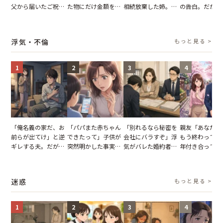
父から届いたご祝
た物にだけ金額を聞
相続放棄した姉。だ
の告白。だが、
儀。だが、夫が当日
いてくる夫。だが、
が、義兄が激昂して
までの行動に思
の席と料理を見て黙
夫の趣味のグッズを
告げた一言に言葉を
凍りついた
り込んだワケ
並べた妻が一言で黙
失った
浮気・不倫
もっと見る >
らせた瞬間
1
2
3
4
「俺名義の家だ、お
「パパまた赤ちゃん
「別れるなら秘密を
親友「あなたと
前らが出てけ」と逆
できたって」子供が
会社にバラすぞ」浮
もう終わってる
ギレする夫。だが、
突然明かした事実。
気がバレた婚約者。
年付き合ってい
子供3人を連れて家
単身赴任していた夫
だが、弁護士を連れ
との浮気が発覚
を出た結果
の裏切りに絶句
て問い詰めると、表
が、共通の友人
情が一変
実を伝えた結果
迷惑
もっと見る >
1
2
3
4