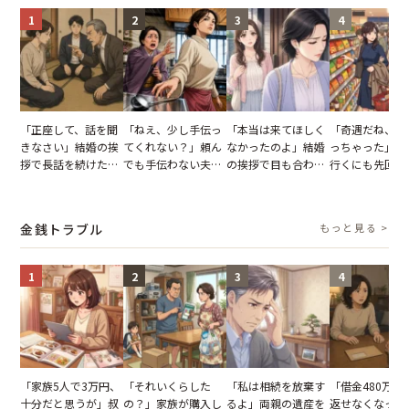
1
2
3
4
「正座して、話を聞
「ねえ、少し手伝っ
「本当は来てほしく
「奇遇だね、ま
きなさい」結婚の挨
てくれない？」頼ん
なかったのよ」結婚
っちゃった」ど
拶で長話を続けた義
でも手伝わない夫→
の挨拶で目も合わせ
行くにも先回り
父。話が終わる瞬間
義母の追い討ちを受
てくれない義母。帰
れる知人のこと
に感じた本音とは
け、思わず実家に帰
りの電車で涙を流し
私が家族に打ち
った正月
たワケ
た日
金銭トラブル
もっと見る >
1
2
3
4
「家族5人で3万円、
「それいくらした
「私は相続を放棄す
「借金480万、
十分だと思うが」叔
の？」家族が購入し
るよ」両親の遺産を
返せなくなった