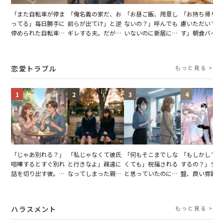
「また自転車が停ま
「俺名義の家だ、お
「お昼ご飯、用意し
「お持ち帰りを
ってる」毎日勝手に
前らが出てけ」と逆
ないの？」呼んでも
慮いただいてお
停められた自転車。
ギレする夫。だが、
いないのに新居にあ
す」朝食バイキ
張り紙も無視された
子供3人を連れて家
がった義母と義妹。
でパンを持ち帰
結果
を出た結果
図々しい態度に夫が
とする客。だが
怒った瞬間
タッフの一言で
恋愛トラブル
もっと見る >
が一変
1
2
3
4
「じゃあ別れる？」
「私じゃなくて彼氏
「何もそこまでしな
「もしかして…
喧嘩するとすぐ別れ
と行きなよ」疎遠に
くても」祝福される
するの？」デー
話を切り出す彼。我
なってしまった親
と思っていたのに。
盤、良い雰囲気
慢できず、本当に別
友。卒業式の日、親
恋の成就と引き換え
の顔が近づいて
れた結果【短編小
友が墓場まで持って
に失った、親友から
瞬間、背筋が凍
説】
いくはずだった事実
の痛烈な「拒絶」
【短編小説】
ハラスメント
もっと見る >
に私は…