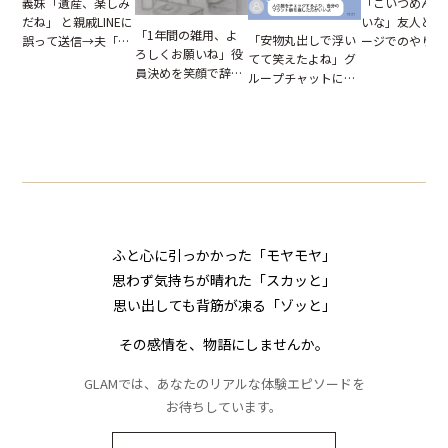
「こいつめんど
義妹「遺産、楽しみ
いな」友人とメ
だね」 と親戚LINEに
「1年間の雑用、よ
「安物丸出しで浮い
ージでのやり取
誤って送信→夫「実
ろしくお願いね」役
てて笑えたよね」グ
だが、独り言が
はお前は…」告げら
員決めを笑顔で辞退
ループチャットに投
ぬ悲劇を生んだ
れた事実とは【短編
したママ友。夜、送
下された悪口。余裕
編小説】
小説】
られてきたメッセー
の対応を見せたら空
ジに絶句
気が一変した話
ふと心に引っかかった「モヤモヤ」
思わず気持ちが晴れた「スカッと」
思い出しても背筋が凍る「ゾッと」
その感情を、物語にしませんか。
GLAMでは、あなたのリアルな体験エピソードを
お待ちしています。