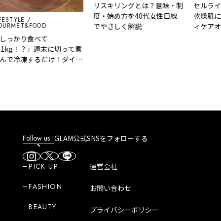
リスキリングとは？意味・制
セルライト対
度・始め方を40代女性目線
乾燥肌にも使
YLE
ET&FOOD
でやさしく解説
ィケアオイル
かり食べて
g！？」週末に切って煮
冷凍するだけ！ダイエ
無理なく続く『5日分
燃焼スープ』
Follow us !
GLAM公式SNSをフォローする
PICK UP
運営会社
FASHION
お問い合わせ
BEAUTY
プライバシーポリシー