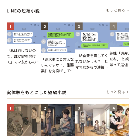
の裏切りに絶句
凍りついた
が、共通の友人
実を伝えた結果
LINEの短編小説
もっと見る >
1
2
3
4
「私は行けないの
義妹「遺産、楽
「給食費を貸してく
で、誰か鍵を開け
だね」 と親戚LI
「お大事にと言えな
れないかしら？」と
て」ママ友からの
誤って送信→夫
いんですか？」重要
ママ友からの連絡。
図々しいお願い。だ
はお前は…」告
案件を丸投げして休
だが、ママ友のアカ
が、思いやりのない
れた事実とは【
む後輩。だが、SNS
ウントを見ると…
行動が招いた当然の
小説】
で発覚した嘘と呆れ
【短編小説】
報いとは
た結末
実体験をもとにした短編小説
もっと見る >
1
2
3
4