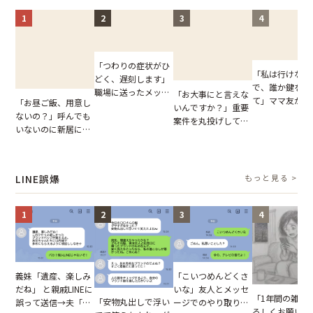
1
2
3
4
「つわりの症状がひ
「私は行けない
どく、遅刻します」
で、誰か鍵を開
職場に送ったメッセ
「お大事にと言えな
て」ママ友から
「お昼ご飯、用意し
ージ→普段は優しい
いんですか？」重要
図々しいお願い
ないの？」呼んでも
上司の豹変に凍りつ
案件を丸投げして休
が、思いやりの
いないのに新居にあ
いた
む後輩。だが、SNS
行動が招いた当
がった義母と義妹。
で発覚した嘘と呆れ
報いとは
図々しい態度に夫が
た結末
怒った瞬間
LINE誤爆
もっと見る >
1
2
3
4
「こいつめんどくさ
義妹「遺産、楽しみ
いな」友人とメッセ
だね」 と親戚LINEに
「1年間の雑用
「安物丸出しで浮い
ージでのやり取り。
誤って送信→夫「実
ろしくお願いね