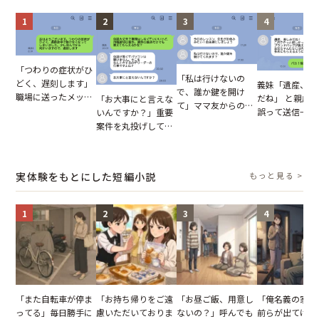
1
2
3
4
「つわりの症状がひ
「私は行けないの
どく、遅刻します」
義妹「遺産、楽
で、誰か鍵を開け
職場に送ったメッセ
だね」 と親戚LI
「お大事にと言えな
て」ママ友からの
ージ→普段は優しい
誤って送信→夫
いんですか？」重要
図々しいお願い。だ
上司の豹変に凍りつ
はお前は…」告
案件を丸投げして休
が、思いやりのない
いた
れた事実とは【
む後輩。だが、SNS
行動が招いた当然の
小説】
で発覚した嘘と呆れ
報いとは
た結末
実体験をもとにした短編小説
もっと見る >
1
2
3
4
「また自転車が停ま
「お持ち帰りをご遠
「お昼ご飯、用意し
「俺名義の家だ
ってる」毎日勝手に
慮いただいておりま
ないの？」呼んでも
前らが出てけ」