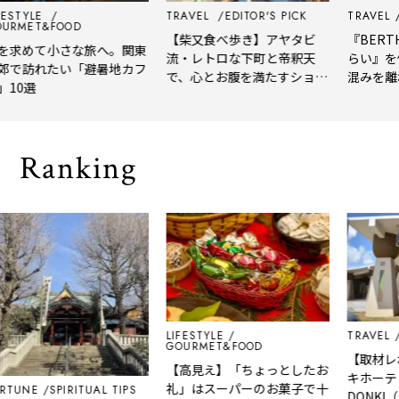
YLE
TRAVEL
EDITOR'S PICK
TRAVEL
EDIT
ET&FOOD
【柴又食べ歩き】アヤタビ
『BERTH CO
めて小さな旅へ。関東
流・レトロな下町と帝釈天
らい』を体験
訪れたい「避暑地カフ
で、心とお腹を満たすショー
混みを離れて
選
トトリップ
風、淹れたて
される「大人
Ranking
LIFESTYLE
TRAVEL
EDIT
GOURMET&FOOD
【取材レポ】
【高見え】「ちょっとしたお
キホーテ「VILL
礼」はスーパーのお菓子で十
NE
SPIRITUAL TIPS
DONKI（ヴ