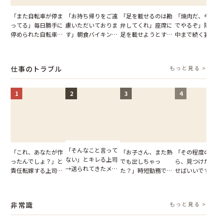
「また自転車が停ま
「お持ち帰りをご遠
「足を載せるのは勘
「焼肉だ、今夜
ってる」毎日勝手に
慮いただいておりま
弁してくれ」座席に
でやるぞ」隣人
停められた自転車。
す」朝食バイキング
足を載せようとする
中まで続く宴会
張り紙も無視された
でパンを持ち帰ろう
乗客。だが、乗務員
が家が眠れず耐
結果
とする客。だが、ス
に相談した結果
いた夏の夜
タッフの一言で状況
仕事のトラブル
もっと見る >
が一変
1
2
3
4
「そんなこと言って
「これ、あなたが作
「お子さん、また熱
「その程度のミ
ない」とキレる上司
ったんでしょ？」と
でも出しちゃっ
ら、見つけた人
→送られてきたメッ
責任転嫁する上司。
た？」時短勤務で働
せばいいですよ
セージの、直前のや
だが、私が見せた作
くママさんの、信じ
ね？」10歳年
り取りを見た結果
業履歴で状況が一変
られない欠勤理由に
輩のリーダーに
【短編小説】
思わず絶句
摘。だが、返っ
非常識
もっと見る >
た言葉にため息
まらない