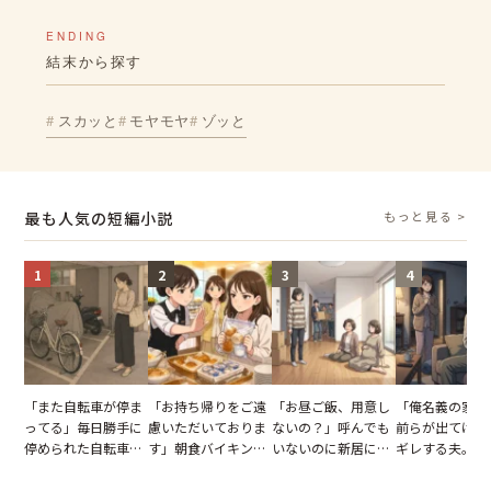
ENDING
結末から探す
スカッと
モヤモヤ
ゾッと
最も人気の短編小説
もっと見る >
1
2
3
4
「また自転車が停ま
「お持ち帰りをご遠
「お昼ご飯、用意し
「俺名義の家だ
ってる」毎日勝手に
慮いただいておりま
ないの？」呼んでも
前らが出てけ」
停められた自転車。
す」朝食バイキング
いないのに新居にあ
ギレする夫。だ
張り紙も無視された
でパンを持ち帰ろう
がった義母と義妹。
子供3人を連れ
結果
とする客。だが、ス
図々しい態度に夫が
を出た結果