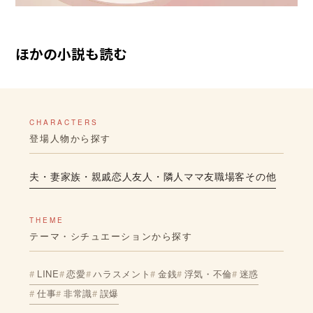
ほかの小説も読む
CHARACTERS
登場人物から探す
夫・妻
家族・親戚
恋人
友人・隣人
ママ友
職場
客
その他
THEME
テーマ・シチュエーションから探す
LINE
恋愛
ハラスメント
金銭
浮気・不倫
迷惑
仕事
非常識
誤爆