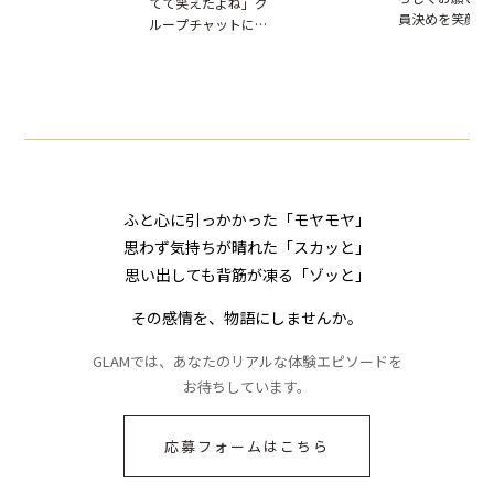
てて笑えたよね」グ
だが、独り言が思わ
はお前は…」告げら
員決めを笑顔で
ループチャットに投
ぬ悲劇を生んだ【短
れた事実とは【短編
したママ友。夜
下された悪口。余裕
編小説】
小説】
られてきたメッ
の対応を見せたら空
ジに絶句
気が一変した話
ふと心に引っかかった「モヤモヤ」
思わず気持ちが晴れた「スカッと」
思い出しても背筋が凍る「ゾッと」
その感情を、物語にしませんか。
GLAMでは、あなたのリアルな体験エピソードを
お待ちしています。
応募フォームはこちら