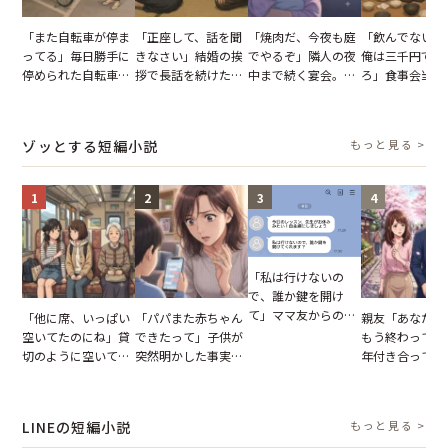
「また自転車が停ま
「正座して、話を聞
「焼肉だ、今夜も庭
「飲んでないか
ってる」毎日勝手に
きなさい」結婚の挨
でやるぞ」隣人の夜
俺は三千円でい
停められた自転車。
拶で長話を続けた義
中まで続く宴会。我
ろ」食事会当日
張り紙も無視された
父。話が終わる瞬間
が家が眠れず耐え抜
張した叔父。だ
結果
に感じた本音とは
いた夏の夜
幹事のいとこが
た一言とは
ゾッとする短編小説
もっと見る >
1
2
3
4
「私は行けないの
で、誰か鍵を開け
て」ママ友からの
「他に席、いっぱい
「パパまた赤ちゃん
親友「あなたと
図々しいお願い。だ
空いてたのにね」貸
できたって」子供が
もう終わってる
が、思いやりのない
切のように空いてる
突然明かした事実。
年付き合ってい
行動が招いた当然の
車内。だが、隣に座
単身赴任していた夫
との浮気が発覚
報いとは
ってきた女性に感じ
の裏切りに絶句
が、共通の友人
た違和感
実を伝えた結果
LINEの短編小説
もっと見る >