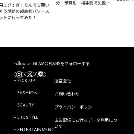
分！予算別・相手別で失敗し
グすぎ！なんでも願い
ドンキ）」は
ない気の利いた手土産リスト
話題の超最強パワース
魅力や人気商
に行ってみた！
Follow us !
GLAM公式SNSをフォローする
PICK UP
運営会社
FASHION
お問い合わせ
BEAUTY
プライバシーポリシー
LIFESTYLE
広告配信におけるデータ利用につ
いて
ENTERTAINMENT