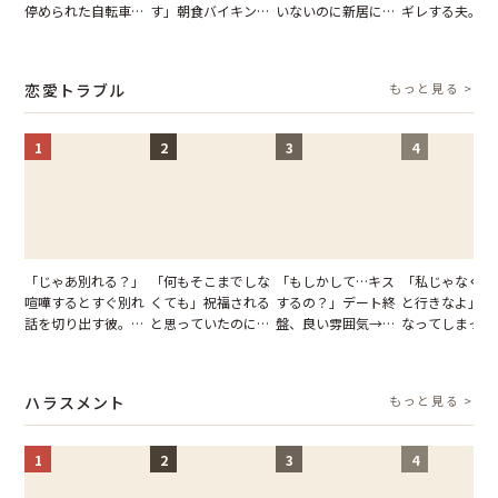
停められた自転車。
す」朝食バイキング
いないのに新居にあ
ギレする夫。だ
張り紙も無視された
でパンを持ち帰ろう
がった義母と義妹。
子供3人を連れ
結果
とする客。だが、ス
図々しい態度に夫が
を出た結果
タッフの一言で状況
怒った瞬間
恋愛トラブル
もっと見る >
が一変
1
2
3
4
「じゃあ別れる？」
「何もそこまでしな
「もしかして…キス
「私じゃなくて
喧嘩するとすぐ別れ
くても」祝福される
するの？」デート終
と行きなよ」疎
話を切り出す彼。我
と思っていたのに。
盤、良い雰囲気→彼
なってしまった
慢できず、本当に別
恋の成就と引き換え
の顔が近づいてきた
友。卒業式の日
れた結果【短編小
に失った、親友から
瞬間、背筋が凍った
友が墓場まで持
説】
の痛烈な「拒絶」
【短編小説】
いくはずだった
ハラスメント
もっと見る >
に私は…
1
2
3
4