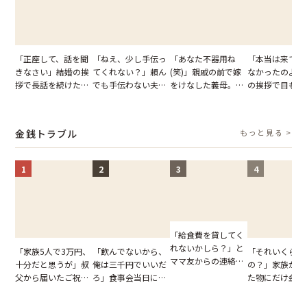
「正座して、話を聞
「ねえ、少し手伝っ
「あなた不器用ね
「本当は来てほ
きなさい」結婚の挨
てくれない？」頼ん
(笑)」親戚の前で嫁
なかったのよ」
拶で長話を続けた義
でも手伝わない夫→
をけなした義母。後
の挨拶で目も合
父。話が終わる瞬間
義母の追い討ちを受
日、夫がきっぱり言
てくれない義母
に感じた本音とは
け、思わず実家に帰
い返した結果
りの電車で涙を
った正月
たワケ
金銭トラブル
もっと見る >
1
2
3
4
「給食費を貸してく
れないかしら？」と
「家族5人で3万円、
「飲んでないから、
「それいくらし
ママ友からの連絡。
十分だと思うが」叔
俺は三千円でいいだ
の？」家族が購
だが、ママ友のアカ
父から届いたご祝
ろ」食事会当日に主
た物にだけ金額
ウントを見ると…
儀。だが、夫が当日
張した叔父。だが、
いてくる夫。だ
【短編小説】
の席と料理を見て黙
幹事のいとこが告げ
夫の趣味のグッ