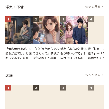
り込んだワケ
た一言とは
並べた妻が一言
浮気・不倫
もっと見る >
らせた瞬間
1
2
3
4
「俺名義の家だ、お
「パパまた赤ちゃん
親友「あなたと彼は
妻「ねえ、この
前らが出てけ」と逆
できたって」子供が
もう終わってる」3
誰？」→「ただ
ギレする夫。だが、
突然明かした事実。
年付き合っていた彼
談相手だ」と言
子供3人を連れて家
単身赴任していた夫
との浮気が発覚。だ
る夫。だが、不
を出た結果
の裏切りに絶句
が、共通の友人に事
証拠を突きつけ
実を伝えた結果
果
迷惑
もっと見る >
1
2
3
4