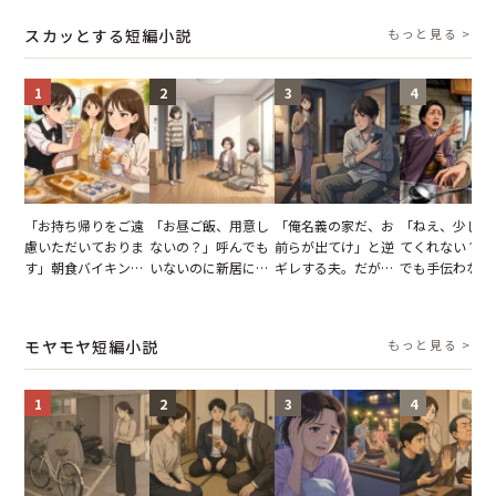
タッフの一言で状況
怒った瞬間
スカッとする短編小説
もっと見る >
が一変
1
2
3
4
「お持ち帰りをご遠
「お昼ご飯、用意し
「俺名義の家だ、お
「ねえ、少し手
慮いただいておりま
ないの？」呼んでも
前らが出てけ」と逆
てくれない？」
す」朝食バイキング
いないのに新居にあ
ギレする夫。だが、
でも手伝わない
でパンを持ち帰ろう
がった義母と義妹。
子供3人を連れて家
義母の追い討ち
とする客。だが、ス
図々しい態度に夫が
を出た結果
け、思わず実家
タッフの一言で状況
怒った瞬間
った正月
モヤモヤ短編小説
もっと見る >
が一変
1
2
3
4