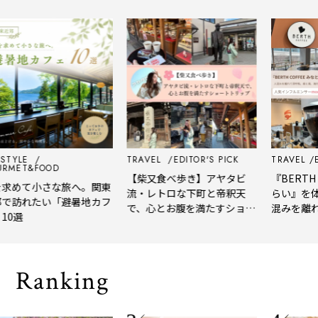
LE
TRAVEL
EDITOR'S PICK
TRAVEL
EDITO
T&FOOD
【柴又食べ歩き】アヤタビ
『BERTH CO
めて小さな旅へ。関東
流・レトロな下町と帝釈天
らい』を体験
訪れたい「避暑地カフ
で、心とお腹を満たすショー
混みを離れて
選
トトリップ
風、淹れたて
される「大人
Ranking