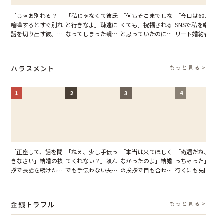
「じゃあ別れる？」
「私じゃなくて彼氏
「何もそこまでしな
「今日は60点
喧嘩するとすぐ別れ
と行きなよ」疎遠に
くても」祝福される
SNSで私を嘲笑
話を切り出す彼。我
なってしまった親
と思っていたのに。
リート婚約者。
慢できず、本当に別
友。卒業式の日、親
恋の成就と引き換え
が集まる誕生日
れた結果【短編小
友が墓場まで持って
に失った、親友から
「裏の顔」を画
説】
いくはずだった事実
の痛烈な「拒絶」
晒して人生ごと
ハラスメント
もっと見る >
に私は…
し直した話
1
2
3
4
「正座して、話を聞
「ねえ、少し手伝っ
「本当は来てほしく
「奇遇だね、ま
きなさい」結婚の挨
てくれない？」頼ん
なかったのよ」結婚
っちゃった」ど
拶で長話を続けた義
でも手伝わない夫→
の挨拶で目も合わせ
行くにも先回り
父。話が終わる瞬間
義母の追い討ちを受
てくれない義母。帰
れる知人のこと
に感じた本音とは
け、思わず実家に帰
りの電車で涙を流し
私が家族に打ち
った正月
たワケ
た日
金銭トラブル
もっと見る >