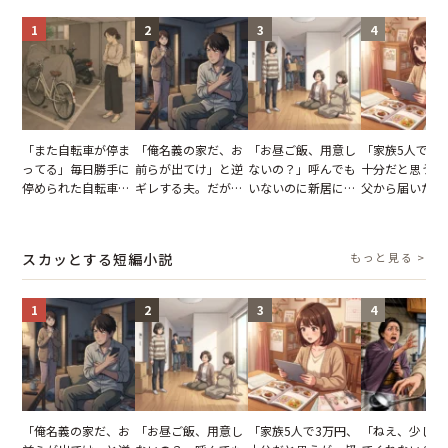
1
2
3
4
「また自転車が停ま
「俺名義の家だ、お
「お昼ご飯、用意し
「家族5人で3
ってる」毎日勝手に
前らが出てけ」と逆
ないの？」呼んでも
十分だと思うが
停められた自転車。
ギレする夫。だが、
いないのに新居にあ
父から届いたご
張り紙も無視された
子供3人を連れて家
がった義母と義妹。
儀。だが、夫が
結果
を出た結果
図々しい態度に夫が
の席と料理を見
怒った瞬間
り込んだワケ
スカッとする短編小説
もっと見る >
1
2
3
4
「俺名義の家だ、お
「お昼ご飯、用意し
「家族5人で3万円、
「ねえ、少し手