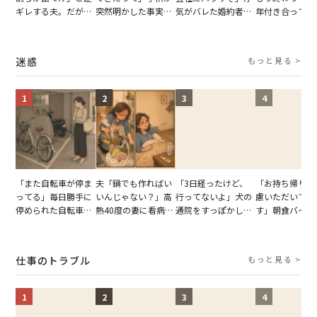
ギレする夫。だが、
突然明かした事実。
気がバレた婚約者。
年付き合ってい
子供3人を連れて家
単身赴任していた夫
だが、弁護士を連れ
との浮気が発覚
を出た結果
の裏切りに絶句
て問い詰めると、表
が、共通の友人
情が一変
実を伝えた結果
迷惑
もっと見る >
1
2
3
4
「また自転車が停ま
夫「鍋でも作ればい
「3日経ったけど、
「お持ち帰りを
ってる」毎日勝手に
いんじゃない？」高
行ってないよ」犬の
慮いただいてお
停められた自転車。
熱40度の妻に看病な
通院をすっぽかして
す」朝食バイキ
張り紙も無視された
し→冷蔵庫が空でも
黙っていた夫。だ
でパンを持ち帰
結果
買い出しに行かせた
が、妻がぶつけた本
とする客。だが
一言
音に絶句
タッフの一言で
仕事のトラブル
もっと見る >
が一変
1
2
3
4