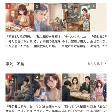
1
2
3
4
「家族5人で3万円、
「私は相続を放棄す
「それいくらした
「借金480万、
十分だと思うが」叔
るよ」両親の遺産を
の？」家族が購入し
返せなくなった
父から届いたご祝
相続放棄した姉。だ
た物にだけ金額を聞
の告白。だが、
儀。だが、夫が当日
が、義兄が激昂して
いてくる夫。だが、
までの行動に思
の席と料理を見て黙
告げた一言に言葉を
夫の趣味のグッズを
凍りついた
り込んだワケ
失った
並べた妻が一言で黙
浮気・不倫
もっと見る >
らせた瞬間
1
2
3
4
「俺名義の家だ、お
「パパまた赤ちゃん
「別れるなら秘密を
親友「あなたと
前らが出てけ」と逆
できたって」子供が
会社にバラすぞ」浮
もう終わってる