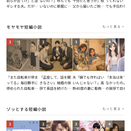
前らが出てけ」と逆
ないの？」呼んでも
十分だと思うが」叔
てくれない？」
ギレする夫。だが、
いないのに新居にあ
父から届いたご祝
でも手伝わない
子供3人を連れて家
がった義母と義妹。
儀。だが、夫が当日
義母の追い討ち
を出た結果
図々しい態度に夫が
の席と料理を見て黙
け、思わず実家
怒った瞬間
り込んだワケ
った正月
モヤモヤ短編小説
もっと見る >
1
2
3
4
「また自転車が停ま
「正座して、話を聞
夫「鍋でも作ればい
「本当は来てほ
ってる」毎日勝手に
きなさい」結婚の挨
いんじゃない？」高
なかったのよ」
停められた自転車。
拶で長話を続けた義
熱40度の妻に看病な
の挨拶で目も合
張り紙も無視された
父。話が終わる瞬間
し→冷蔵庫が空でも
てくれない義母
結果
に感じた本音とは
買い出しに行かせた
りの電車で涙を
一言
たワケ
ゾッとする短編小説
もっと見る >
1
2
3
4