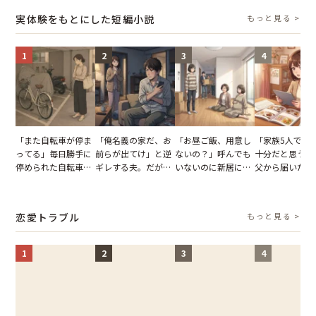
【短編小説】
報いとは
た結末
実体験をもとにした短編小説
もっと見る >
1
2
3
4
「また自転車が停ま
「俺名義の家だ、お
「お昼ご飯、用意し
「家族5人で3
ってる」毎日勝手に
前らが出てけ」と逆
ないの？」呼んでも
十分だと思うが
停められた自転車。
ギレする夫。だが、
いないのに新居にあ
父から届いたご
張り紙も無視された
子供3人を連れて家
がった義母と義妹。
儀。だが、夫が
結果
を出た結果
図々しい態度に夫が
の席と料理を見
怒った瞬間
り込んだワケ
恋愛トラブル
もっと見る >
1
2
3
4