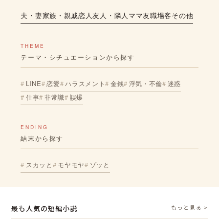
夫・妻
家族・親戚
恋人
友人・隣人
ママ友
職場
客
その他
THEME
テーマ・シチュエーションから探す
LINE
恋愛
ハラスメント
金銭
浮気・不倫
迷惑
仕事
非常識
誤爆
ENDING
結末から探す
スカッと
モヤモヤ
ゾッと
最も人気の短編小説
もっと見る >