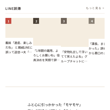
図々しい態度に夫が
てしまった結果
た結末
怒った瞬間
LINE誤爆
もっと見る >
1
2
3
4
義妹「遺産、楽しみ
「課長、まじで
だね」 と親戚LINEに
かった」辞めた
「1年間の雑用、よ
「安物丸出しで浮い
誤って送信→夫「実
から悪口のメッ
ろしくお願いね」役
てて笑えたよね」グ
はお前は…」告げら
ジ。だが、宛先
員決めを笑顔で辞退
ループチャットに投
れた事実とは【短編
て思わず絶句【
したママ友。夜、送
下された悪口。余裕
小説】
小説】
られてきたメッセー
の対応を見せたら空
ジに絶句
気が一変した話
ふと心に引っかかった「モヤモヤ」