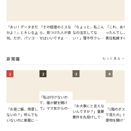
「おい！データまだ
「その程度のミスな
「ちょっと、私こん
「これ、あなた
かよ！」とキレる上
ら、見つけた人が直
なの注文してな
ったんでしょ？
司。だが、パソコン
せばいいですよ
い！」理不尽クレー
責任転嫁する上
のデスクトップ画面
ね？」10歳年下の後
マーに正論で挑んだ
だが、私が見せ
を見た結果【短編小
輩のリーダーに指
イキり後輩。先輩の
業履歴で状況が
説】
摘。だが、返ってき
助言をスルーした結
非常識
もっと見る >
た言葉にため息が止
果
まらない
1
2
3
4
「私は行けないの
で、誰か鍵を開け
「お大事にと言えな
て」ママ友からの
「お昼ご飯、用意し
「1階のポスト
いんですか？」重要
図々しいお願い。だ
ないの？」呼んでも
で見たの」他人
案件を丸投げして休
が、思いやりのない
いないのに新居にあ
便物を開けて読
む後輩。だが、SNS
行動が招いた当然の
がった義母と義妹。
いる住民。目が
で発覚した嘘と呆れ
報いとは