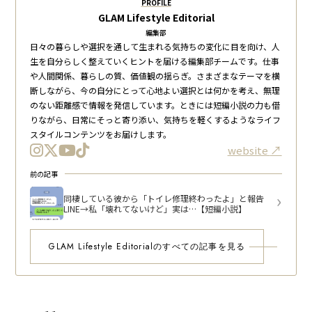
PROFILE
GLAM Lifestyle Editorial
編集部
日々の暮らしや選択を通して生まれる気持ちの変化に目を向け、人
生を自分らしく整えていくヒントを届ける編集部チームです。仕事
や人間関係、暮らしの質、価値観の揺らぎ。さまざまなテーマを横
断しながら、今の自分にとって心地よい選択とは何かを考え、無理
のない距離感で情報を発信しています。ときには短編小説の力も借
りながら、日常にそっと寄り添い、気持ちを軽くするようなライフ
スタイルコンテンツをお届けします。
website
前の記事
同棲している彼から「トイレ修理終わったよ」と報告
LINE→私「壊れてないけど」実は…【短編小説】
GLAM Lifestyle Editorialのすべての記事を見る