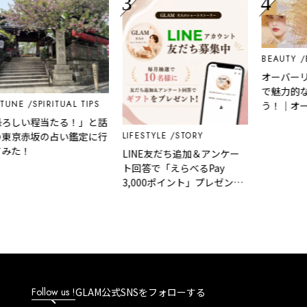
BEAUTY
EDIT
オーバーリッ
で魅力的な唇
E
SPIRITUAL TIPS
う！｜オーバ
点もあわせて
しい程当たる！」と話
LIFESTYLE
STORY
京赤坂の占い鑑定に行
た！
LINE友だち追加＆アンケー
ト回答で「えらべるPay
3,000ポイント」プレゼント
｜GLAM 大人のショートスト
ーリー
Follow us !
GLAM公式SNSをフォローする