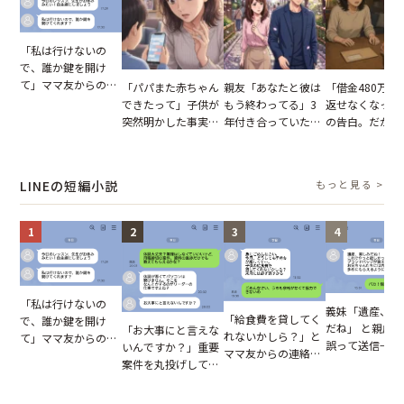
「私は行けないの
で、誰か鍵を開け
て」ママ友からの
「パパまた赤ちゃん
親友「あなたと彼は
「借金480万、
図々しいお願い。だ
できたって」子供が
もう終わってる」3
返せなくなった
が、思いやりのない
突然明かした事実。
年付き合っていた彼
の告白。だが、
行動が招いた当然の
単身赴任していた夫
との浮気が発覚。だ
までの行動に思
報いとは
の裏切りに絶句
が、共通の友人に事
凍りついた
実を伝えた結果
LINEの短編小説
もっと見る >
1
2
3
4
「私は行けないの
義妹「遺産、楽
「給食費を貸してく
で、誰か鍵を開け
だね」 と親戚LI
「お大事にと言えな
れないかしら？」と
て」ママ友からの
誤って送信→夫
いんですか？」重要
ママ友からの連絡。
図々しいお願い。だ
はお前は…」告
案件を丸投げして休
だが、ママ友のアカ
が、思いやりのない
れた事実とは【
む後輩。だが、SNS
ウントを見ると…
行動が招いた当然の
小説】
で発覚した嘘と呆れ