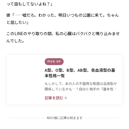
って話もしてないよね？」
彼「……嘘だろ。わかった、明日いつもの公園に来て。ちゃん
と話したい」
このLINEのやり取りの間、私の心臓はバクバクと鳴り止みませ
んでした。
PICK UP
A型、O型、B型、AB型、各血液型の基
本性格一覧
もしかして、あの人の不器用な態度は血液型が
関係しているかも…？自分と相手の『基本性
格』をおさらい♡
記事を読む
ADの後に記事が続きます