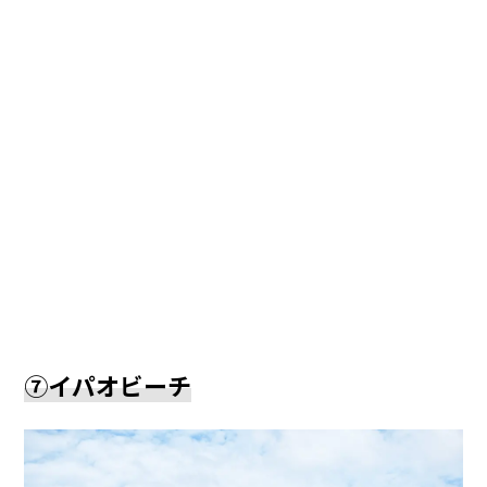
⑦イパオビーチ