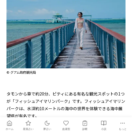
© グアム政府観光局
タモンから車で約20分、ピティにある有名な観光スポットの1つ
が「フィッシュアイマリンパーク」です。フィッシュアイマリン
パークは、水深約10メートルの海中の世界を体験できる海中展
望塔が有名です。
ホーム
星座占い
夢占い
血液型
診断
小説
もっと