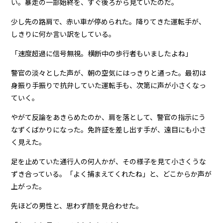
い。暴走の一部始終を、すぐ後ろから見ていたのだ。
少し先の路肩で、赤い車が停められた。降りてきた運転手が、
しきりに何か言い訳をしている。
「速度超過に信号無視。横断中の歩行者もいましたよね」
警官の淡々とした声が、朝の空気にはっきりと通った。最初は
身振り手振りで抗弁していた運転手も、次第に声が小さくなっ
ていく。
やがて反論をあきらめたのか、肩を落として、警官の指示にう
なずくばかりになった。免許証を差し出す手が、遠目にも小さ
く見えた。
足を止めていた通行人の何人かが、その様子を見て小さくうな
ずき合っている。「よく捕まえてくれたね」と、どこからか声が
上がった。
先ほどの男性と、思わず顔を見合わせた。