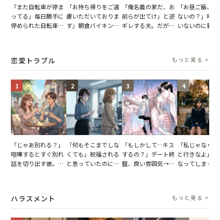
「また自転車が停ま
「お持ち帰りをご遠
「俺名義の家だ、お
「お昼ご飯、用
ってる」毎日勝手に
慮いただいておりま
前らが出てけ」と逆
ないの？」呼ん
停められた自転車。
す」朝食バイキング
ギレする夫。だが、
いないのに新居
張り紙も無視された
でパンを持ち帰ろう
子供3人を連れて家
がった義母と義
結果
とする客。だが、ス
を出た結果
図々しい態度に
タッフの一言で状況
怒った瞬間
恋愛トラブル
もっと見る >
が一変
1
2
3
4
「じゃあ別れる？」
「何もそこまでしな
「もしかして…キス
「私じゃなくて
喧嘩するとすぐ別れ
くても」祝福される
するの？」デート終
と行きなよ」疎
話を切り出す彼。我
と思っていたのに。
盤、良い雰囲気→彼
なってしまった
慢できず、本当に別
恋の成就と引き換え
の顔が近づいてきた
友。卒業式の日
れた結果【短編小
に失った、親友から
瞬間、背筋が凍った
友が墓場まで持
説】
の痛烈な「拒絶」
【短編小説】
いくはずだった
ハラスメント
もっと見る >
に私は…