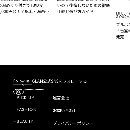
ぐり付きで1泊2食
いの？後悔しないための徹底
00円台！？栃木・湯西川
比較と選び方ガイド
LIFESTYLE
GOURMET&F
『桓武平氏ゆかりの宿
』で叶う秘境ステイ
ブルボンが
「雪室研ぎ
発売！
Follow us !
GLAM公式SNSをフォローする
PICK UP
運営会社
FASHION
お問い合わせ
BEAUTY
プライバシーポリシー