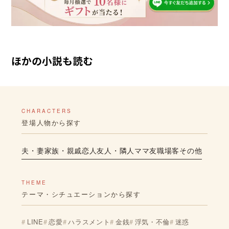
ほかの小説も読む
CHARACTERS
登場人物から探す
夫・妻
家族・親戚
恋人
友人・隣人
ママ友
職場
客
その他
THEME
テーマ・シチュエーションから探す
LINE
恋愛
ハラスメント
金銭
浮気・不倫
迷惑