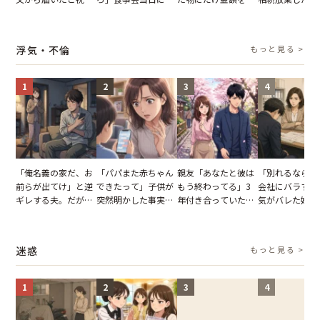
儀。だが、夫が当日
張した叔父。だが、
いてくる夫。だが、
が、義兄が激昂
の席と料理を見て黙
幹事のいとこが告げ
夫の趣味のグッズを
告げた一言に言
り込んだワケ
た一言とは
並べた妻が一言で黙
失った
浮気・不倫
もっと見る >
らせた瞬間
1
2
3
4
「俺名義の家だ、お
「パパまた赤ちゃん
親友「あなたと彼は
「別れるなら秘
前らが出てけ」と逆
できたって」子供が
もう終わってる」3
会社にバラすぞ
ギレする夫。だが、
突然明かした事実。
年付き合っていた彼
気がバレた婚約
子供3人を連れて家
単身赴任していた夫
との浮気が発覚。だ
だが、弁護士を
を出た結果
の裏切りに絶句
が、共通の友人に事
て問い詰めると
実を伝えた結果
情が一変
迷惑
もっと見る >
1
2
3
4