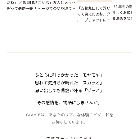
いな」友人とメッセ
だね」 と親戚LINEに
「1年間の雑用
「安物丸出しで浮い
ージでのやり取り。
誤って送信→夫「実
ろしくお願いね
てて笑えたよね」グ
だが、独り言が思わ
はお前は…」告げら
員決めを笑顔で
ループチャットに投
ぬ悲劇を生んだ【短
れた事実とは【短編
したママ友。夜
下された悪口。余裕
編小説】
小説】
られてきたメッ
の対応を見せたら空
ジに絶句
気が一変した話
ふと心に引っかかった「モヤモヤ」
思わず気持ちが晴れた「スカッと」
思い出しても背筋が凍る「ゾッと」
その感情を、物語にしませんか。
GLAMでは、あなたのリアルな体験エピソードを
お待ちしています。
応募フォームはこちら