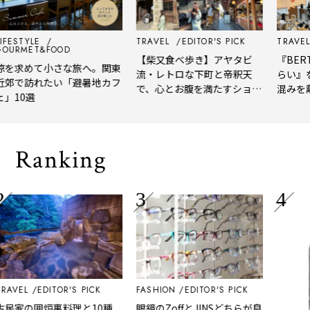
TYLE
TRAVEL
EDITOR'S PICK
TRAVEL
EDI
MET&FOOD
【柴又食べ歩き】アヤタビ
『BERTH C
求めて小さな旅へ。関東
流・レトロな下町と帝釈天
らい』を体
で訪れたい「避暑地カフ
で、心とお腹を満たすショー
混みを離れ
0選
トトリップ
風、淹れた
される「大
Ranking
L
EDITOR'S PICK
FASHION
EDITOR'S PICK
の囲炉裏料理と10種
眼鏡のZoffとJINSどちらが良