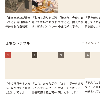
「また自転車が停ま
「お持ち帰りをご遠
「焼肉だ、今夜も庭
「足を載せるの
ってる」毎日勝手に
慮いただいておりま
でやるぞ」隣人の夜
弁してくれ」座
停められた自転車。
す」朝食バイキング
中まで続く宴会。我
足を載せようと
張り紙も無視された
でパンを持ち帰ろう
が家が眠れず耐え抜
乗客。だが、乗
結果
とする客。だが、ス
いた夏の夜
に相談した結果
タッフの一言で状況
仕事のトラブル
もっと見る >
が一変
1
2
3
4
「そんなこと言
「その程度のミスな
「これ、あなたが作
「おい！データまだ
ない」とキレる
ら、見つけた人が直
ったんでしょ？」と
かよ！」とキレる上
→送られてきた
せばいいですよ
責任転嫁する上司。
司。だが、パソコン
セージの、直前
ね？」10歳年下の後
だが、私が見せた作
のデスクトップ画面
り取りを見た結
輩のリーダーに指
業履歴で状況が一変
を見た結果【短編小
【短編小説】