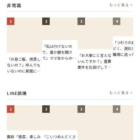
摘。だが、返ってき
説】
非常識
もっと見る >
た言葉にため息が止
まらない
1
2
3
4
「つわりの症状
「私は行けないの
どく、遅刻しま
で、誰か鍵を開け
職場に送ったメ
「お大事にと言えな
て」ママ友からの
「お昼ご飯、用意し
ージ→普段は優
いんですか？」重要
図々しいお願い。だ
ないの？」呼んでも
上司の豹変に凍
案件を丸投げして休
が、思いやりのない
いないのに新居にあ
いた
む後輩。だが、SNS
行動が招いた当然の
がった義母と義妹。
で発覚した嘘と呆れ
報いとは
図々しい態度に夫が
た結末
怒った瞬間
LINE誤爆
もっと見る >
1
2
3
4
「こいつめんどくさ
義妹「遺産、楽しみ