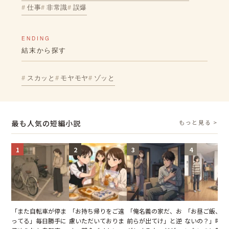
仕事
非常識
誤爆
ENDING
結末から探す
スカッと
モヤモヤ
ゾッと
最も人気の短編小説
もっと見る >
1
2
3
4
「また自転車が停ま
「お持ち帰りをご遠
「俺名義の家だ、お
「お昼ご飯、用
ってる」毎日勝手に
慮いただいておりま
前らが出てけ」と逆
ないの？」呼ん