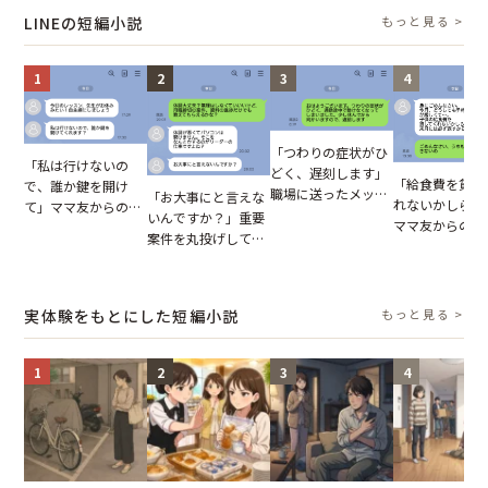
た違和感
実を伝えた結果
LINEの短編小説
もっと見る >
1
2
3
4
「つわりの症状がひ
「私は行けないの
どく、遅刻します」
「給食費を貸し
で、誰か鍵を開け
職場に送ったメッセ
「お大事にと言えな
れないかしら？
て」ママ友からの
ージ→普段は優しい
いんですか？」重要
ママ友からの連
図々しいお願い。だ
上司の豹変に凍りつ
案件を丸投げして休
だが、ママ友の
が、思いやりのない
いた
む後輩。だが、SNS
ウントを見ると
行動が招いた当然の
で発覚した嘘と呆れ
【短編小説】
報いとは
た結末
実体験をもとにした短編小説
もっと見る >
1
2
3
4