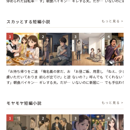
停められた自転車。
す」朝食バイキング
ギレする夫。だが、
いないのに新居
張り紙も無視された
でパンを持ち帰ろう
子供3人を連れて家
がった義母と義
結果
とする客。だが、ス
を出た結果
図々しい態度に
タッフの一言で状況
怒った瞬間
スカッとする短編小説
もっと見る >
が一変
1
2
3
4
「お持ち帰りをご遠
「俺名義の家だ、お
「お昼ご飯、用意し
「ねえ、少し手
慮いただいておりま
前らが出てけ」と逆
ないの？」呼んでも
てくれない？」
す」朝食バイキング
ギレする夫。だが、
いないのに新居にあ
でも手伝わない
でパンを持ち帰ろう
子供3人を連れて家
がった義母と義妹。
義母の追い討ち
とする客。だが、ス
を出た結果
図々しい態度に夫が
け、思わず実家
タッフの一言で状況
怒った瞬間
った正月
モヤモヤ短編小説
もっと見る >
が一変
1
2
3
4