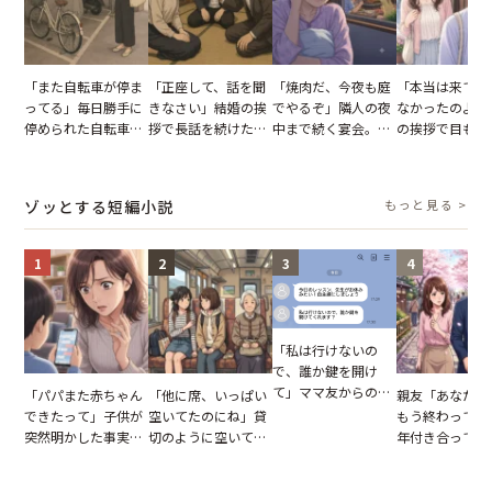
「また自転車が停ま
「正座して、話を聞
「焼肉だ、今夜も庭
「本当は来てほ
ってる」毎日勝手に
きなさい」結婚の挨
でやるぞ」隣人の夜
なかったのよ」
停められた自転車。
拶で長話を続けた義
中まで続く宴会。我
の挨拶で目も合
張り紙も無視された
父。話が終わる瞬間
が家が眠れず耐え抜
てくれない義母
結果
に感じた本音とは
いた夏の夜
りの電車で涙を
たワケ
ゾッとする短編小説
もっと見る >
1
2
3
4
「私は行けないの
で、誰か鍵を開け
て」ママ友からの
「パパまた赤ちゃん
「他に席、いっぱい
親友「あなたと
図々しいお願い。だ
できたって」子供が
空いてたのにね」貸
もう終わってる
が、思いやりのない
突然明かした事実。
切のように空いてる
年付き合ってい
行動が招いた当然の
単身赴任していた夫
車内。だが、隣に座
との浮気が発覚
報いとは
の裏切りに絶句
ってきた女性に感じ
が、共通の友人