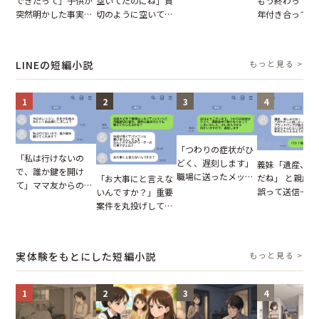
できたって」子供が
空いてたのにね」貸
もう終わってる
が、思いやりのない
突然明かした事実。
切のように空いてる
年付き合ってい
行動が招いた当然の
単身赴任していた夫
車内。だが、隣に座
との浮気が発覚
報いとは
の裏切りに絶句
ってきた女性に感じ
が、共通の友人
た違和感
実を伝えた結果
LINEの短編小説
もっと見る >
1
2
3
4
「つわりの症状がひ
「私は行けないの
どく、遅刻します」
義妹「遺産、楽
で、誰か鍵を開け
職場に送ったメッセ
だね」 と親戚LI
「お大事にと言えな
て」ママ友からの
ージ→普段は優しい
誤って送信→夫
いんですか？」重要
図々しいお願い。だ
上司の豹変に凍りつ
はお前は…」告
案件を丸投げして休
が、思いやりのない
いた
れた事実とは【
む後輩。だが、SNS
行動が招いた当然の
小説】
で発覚した嘘と呆れ
報いとは
た結末
実体験をもとにした短編小説
もっと見る >
1
2
3
4