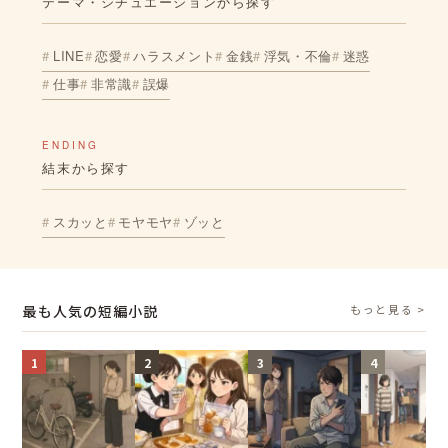
テーマ・シチュエーションから探す
LINE
恋愛
ハラスメント
金銭
浮気・不倫
迷惑
仕事
非常識
誤爆
ENDING
結末から探す
スカッと
モヤモヤ
ゾッと
最も人気の短編小説
もっと見る >
1
2
3
4