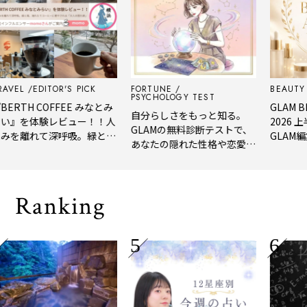
EDITOR'S PICK
FORTUNE
BEAUTY
EDIT
PSYCHOLOGY TEST
H COFFEE みなとみ
GLAM BEAUT
自分らしさをもっと知る。
を体験レビュー！！人
2026 上半期
GLAMの無料診断テストで、
離れて深呼吸。緑と
GLAM編集部が
あなたの隠れた性格や恋愛タ
れたてコーヒーに癒や
年上半期の新
イプをチェック
「大人の隠れ家」
メ。
Ranking