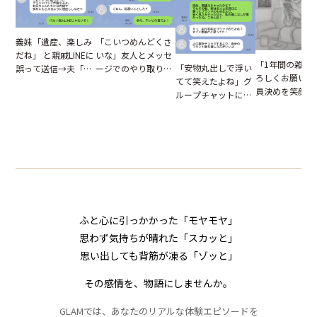
「こいつめんどくさ
義妹「遺産、楽しみ
いな」友人とメッセ
だね」 と親戚LINEに
「1年間の雑用
「安物丸出しで浮い
ージでのやり取り。
誤って送信→夫「実
ろしくお願いね
てて笑えたよね」グ
だが、独り言が思わ
はお前は…」告げら
員決めを笑顔で
ループチャットに投
ぬ悲劇を生んだ【短
れた事実とは【短編
したママ友。夜
下された悪口。余裕
編小説】
小説】
られてきたメッ
の対応を見せたら空
ジに絶句
気が一変した話
ふと心に引っかかった「モヤモヤ」
思わず気持ちが晴れた「スカッと」
思い出しても背筋が凍る「ゾッと」
その感情を、物語にしませんか。
GLAMでは、あなたのリアルな体験エピソードを