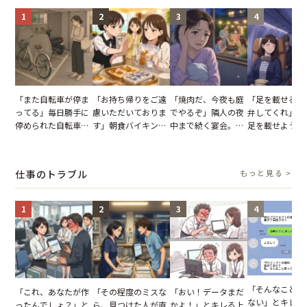
1
2
3
4
「また自転車が停ま
「お持ち帰りをご遠
「焼肉だ、今夜も庭
「足を載せるの
ってる」毎日勝手に
慮いただいておりま
でやるぞ」隣人の夜
弁してくれ」座
停められた自転車。
す」朝食バイキング
中まで続く宴会。我
足を載せようと
張り紙も無視された
でパンを持ち帰ろう
が家が眠れず耐え抜
乗客。だが、乗
結果
とする客。だが、ス
いた夏の夜
に相談した結果
タッフの一言で状況
仕事のトラブル
もっと見る >
が一変
1
2
3
4
「そんなこと言
「これ、あなたが作
「その程度のミスな
「おい！データまだ
ない」とキレる
ったんでしょ？」と
ら、見つけた人が直
かよ！」とキレる上