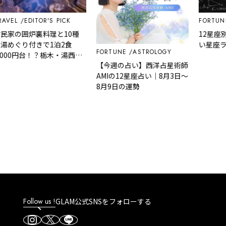
EDITOR'S PICK
FORTUNE
AS
の囲炉裏料理と10種
12星座別｜天
り付きで1泊2食
い星座ランキ
FORTUNE
ASTROLOGY
0円台！？栃木・湯西川
【今週の占い】西洋占星術師
桓武平氏ゆかりの宿
AMIの12星座占い｜8月3日～
で叶う秘境ステイ
8月9日の運勢
Follow us !
GLAM公式SNSをフォローする