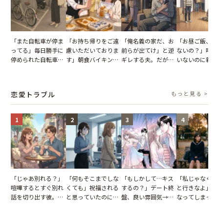
「また自転車が停ま
「お持ち帰りをご遠
「俺名義の家だ、お
「お昼ご飯、用
ってる」毎日勝手に
慮いただいておりま
前らが出てけ」と逆
ないの？」呼ん
停められた自転車。
す」朝食バイキング
ギレする夫。だが、
いないのに新居
張り紙も無視された
でパンを持ち帰ろう
子供3人を連れて家
がった義母と義
結果
とする客。だが、ス
を出た結果
図々しい態度に
タッフの一言で状況
怒った瞬間
恋愛トラブル
もっと見る >
が一変
1
2
3
4
「じゃあ別れる？」
「何もそこまでしな
「もしかして…キス
「私じゃなくて
喧嘩するとすぐ別れ
くても」祝福される
するの？」デート終
と行きなよ」疎
話を切り出す彼。我
と思っていたのに。
盤、良い雰囲気→彼
なってしまった
慢できず、本当に別
恋の成就と引き換え
の顔が近づいてきた
友。卒業式の日
れた結果【短編小
に失った、親友から
瞬間、背筋が凍った
友が墓場まで持