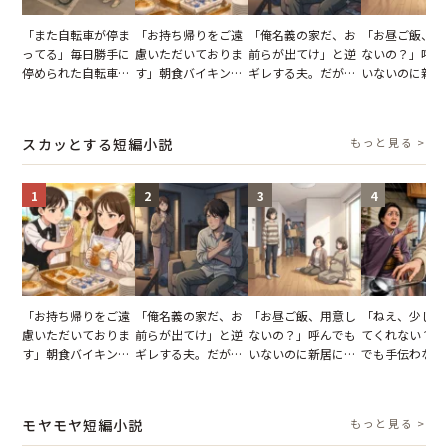
「また自転車が停ま
「お持ち帰りをご遠
「俺名義の家だ、お
「お昼ご飯、用
ってる」毎日勝手に
慮いただいておりま
前らが出てけ」と逆
ないの？」呼ん
停められた自転車。
す」朝食バイキング
ギレする夫。だが、
いないのに新居
張り紙も無視された
でパンを持ち帰ろう
子供3人を連れて家
がった義母と義
結果
とする客。だが、ス
を出た結果
図々しい態度に
タッフの一言で状況
怒った瞬間
スカッとする短編小説
もっと見る >
が一変
1
2
3
4
「お持ち帰りをご遠
「俺名義の家だ、お
「お昼ご飯、用意し
「ねえ、少し手
慮いただいておりま
前らが出てけ」と逆
ないの？」呼んでも
てくれない？」
す」朝食バイキング
ギレする夫。だが、
いないのに新居にあ
でも手伝わない
でパンを持ち帰ろう
子供3人を連れて家
がった義母と義妹。
義母の追い討ち
とする客。だが、ス
を出た結果
図々しい態度に夫が
け、思わず実家
タッフの一言で状況
怒った瞬間
った正月
モヤモヤ短編小説
もっと見る >
が一変