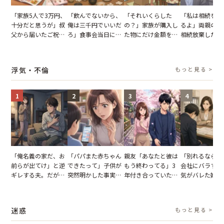
「家族5人で3万円、
「飲んでないから、
「それいくらした
「私は相続を放
十分だと思うが」叔
俺は三千円でいいだ
の？」家族が購入し
るよ」両親の遺
父から届いたご祝
ろ」食事会当日に主
た物にだけ金額を聞
相続放棄した姉
儀。だが、夫が当日
張した叔父。だが、
いてくる夫。だが、
が、義兄が激昂
の席と料理を見て黙
幹事のいとこが告げ
夫の趣味のグッズを
告げた一言に言
り込んだワケ
た一言とは
並べた妻が一言で黙
失った
浮気・不倫
もっと見る >
らせた瞬間
1
2
3
4
「俺名義の家だ、お
「パパまた赤ちゃん
親友「あなたと彼は
「別れるなら秘
前らが出てけ」と逆
できたって」子供が
もう終わってる」3
会社にバラすぞ
ギレする夫。だが、
突然明かした事実。
年付き合っていた彼
気がバレた婚約
子供3人を連れて家
単身赴任していた夫
との浮気が発覚。だ
だが、弁護士を
を出た結果
の裏切りに絶句
が、共通の友人に事
て問い詰めると
実を伝えた結果
情が一変
迷惑
もっと見る >