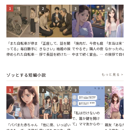
1
2
3
4
「また自転車が停ま
「正座して、話を聞
「焼肉だ、今夜も庭
「本当は来てほ
ってる」毎日勝手に
きなさい」結婚の挨
でやるぞ」隣人の夜
なかったのよ」
停められた自転車。
拶で長話を続けた義
中まで続く宴会。我
の挨拶で目も合
張り紙も無視された
父。話が終わる瞬間
が家が眠れず耐え抜
てくれない義母
結果
に感じた本音とは
いた夏の夜
りの電車で涙を
たワケ
ゾッとする短編小説
もっと見る >
1
2
3
4
「私は行けないの
で、誰か鍵を開け
て」ママ友からの
「パパまた赤ちゃん
「他に席、いっぱい
親友「あなたと
図々しいお願い。だ