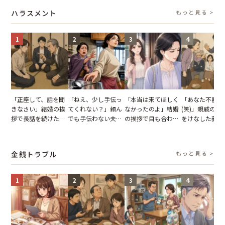
説】
の痛烈な「拒絶」
【短編小説】
いくはずだった
ハラスメント
もっと見る >
に私は…
1
2
3
4
「正座して、話を聞
「ねえ、少し手伝っ
「本当は来てほしく
「あなた不器用
きなさい」結婚の挨
てくれない？」頼ん
なかったのよ」結婚
(笑)」親戚の前
拶で長話を続けた義
でも手伝わない夫→
の挨拶で目も合わせ
をけなした義母
父。話が終わる瞬間
義母の追い討ちを受
てくれない義母。帰
日、夫がきっぱ
に感じた本音とは
け、思わず実家に帰
りの電車で涙を流し
い返した結果
った正月
たワケ
金銭トラブル
もっと見る >
1
2
3
4