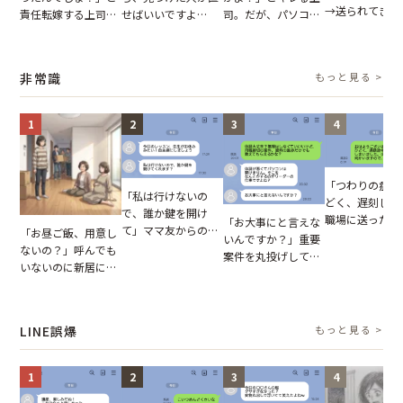
→送られてきた
責任転嫁する上司。
せばいいですよ
司。だが、パソコン
セージの、直前
だが、私が見せた作
ね？」10歳年下の後
のデスクトップ画面
り取りを見た結
業履歴で状況が一変
輩のリーダーに指
を見た結果【短編小
【短編小説】
摘。だが、返ってき
説】
非常識
もっと見る >
た言葉にため息が止
まらない
1
2
3
4
「つわりの症状
「私は行けないの
どく、遅刻しま
で、誰か鍵を開け
職場に送ったメ
「お大事にと言えな
て」ママ友からの
「お昼ご飯、用意し
ージ→普段は優
いんですか？」重要
図々しいお願い。だ
ないの？」呼んでも
上司の豹変に凍
案件を丸投げして休
が、思いやりのない
いないのに新居にあ
いた
む後輩。だが、SNS
行動が招いた当然の
がった義母と義妹。
で発覚した嘘と呆れ
報いとは
図々しい態度に夫が
た結末
怒った瞬間
LINE誤爆
もっと見る >
1
2
3
4