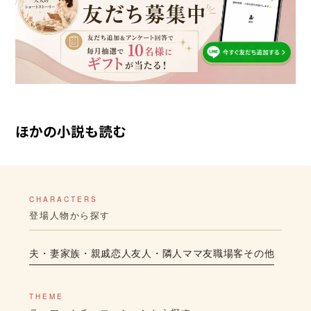
ほかの小説も読む
CHARACTERS
登場人物から探す
夫・妻
家族・親戚
恋人
友人・隣人
ママ友
職場
客
その他
THEME