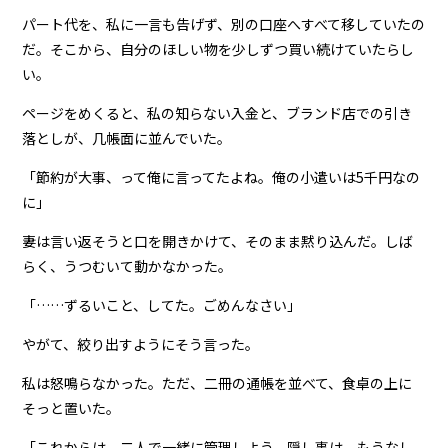
パート代を、私に一言も告げず、別の口座へすべて移していたの
だ。そこから、自分のほしい物を少しずつ買い続けていたらし
い。
ページをめくると、私の知らない入金と、ブランド店での引き
落としが、几帳面に並んでいた。
「節約が大事、って俺に言ってたよね。俺の小遣いは5千円なの
に」
妻は言い返そうと口を開きかけて、そのまま黙り込んだ。しば
らく、うつむいて動かなかった。
「……ずるいこと、してた。ごめんなさい」
やがて、絞り出すようにそう言った。
私は怒鳴らなかった。ただ、二冊の通帳を並べて、食卓の上に
そっと置いた。
「これからは、二人で一緒に管理しよう。隠し事は、もうなし