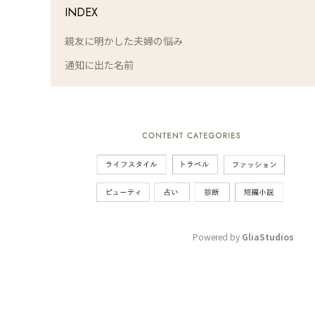
INDEX
親友に明かした夫婦の悩み
通知に出た名前
Powered by 
GliaStudios
M
u