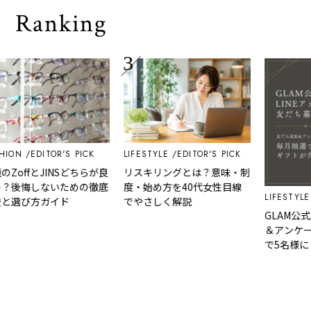
Ranking
EDITOR'S PICK
LIFESTYLE
EDITOR'S PICK
ffとJINSどちらが良
リスキリングとは？意味・制
悔しないための徹底
度・始め方を40代女性目線
LIFESTYLE
NE
び方ガイド
でやさしく解説
GLAM公式LIN
＆アンケート回
で5名様に「Am
カード」など、
選べるギフトを