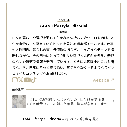
PROFILE
GLAM Lifestyle Editorial
編集部
日々の暮らしや選択を通して生まれる気持ちの変化に目を向け、人
生を自分らしく整えていくヒントを届ける編集部チームです。仕事
や人間関係、暮らしの質、価値観の揺らぎ。さまざまなテーマを横
断しながら、今の自分にとって心地よい選択とは何かを考え、無理
のない距離感で情報を発信しています。ときには短編小説の力も借
りながら、日常にそっと寄り添い、気持ちを軽くするようなライフ
スタイルコンテンツをお届けします。
website
前の記事
「これ、添加物多いんじゃないの」味付けまで指摘し
てくる義母→夫に相談した結果、悩みが増えてしまっ
たワケ
GLAM Lifestyle Editorialのすべての記事を見る