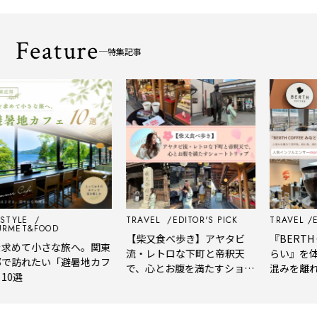
Feature
特集記事
LE
TRAVEL
EDITOR'S PICK
TRAVEL
EDITO
T&FOOD
【柴又食べ歩き】アヤタビ
『BERTH COF
て小さな旅へ。関東
流・レトロな下町と帝釈天
らい』を体験レ
れたい「避暑地カフ
で、心とお腹を満たすショー
混みを離れて深
トトリップ
風、淹れたてコ
される「大人の