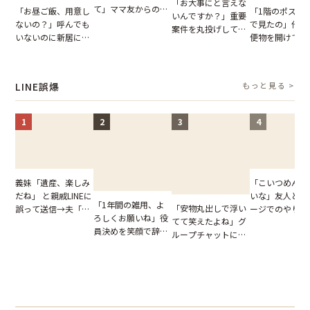
「お大事にと言えな
て」ママ友からの
「お昼ご飯、用意し
「1階のポスト
いんですか？」重要
図々しいお願い。だ
ないの？」呼んでも
で見たの」他人
案件を丸投げして休
が、思いやりのない
いないのに新居にあ
便物を開けて読
む後輩。だが、SNS
行動が招いた当然の
がった義母と義妹。
いる住民。目が
で発覚した嘘と呆れ
報いとは
図々しい態度に夫が
てしまった結果
た結末
怒った瞬間
LINE誤爆
もっと見る >
1
2
3
4
「こいつめんど
義妹「遺産、楽しみ
いな」友人とメ
だね」 と親戚LINEに
「1年間の雑用、よ
「安物丸出しで浮い
ージでのやり取
誤って送信→夫「実
ろしくお願いね」役
てて笑えたよね」グ
だが、独り言が
はお前は…」告げら
員決めを笑顔で辞退
ループチャットに投
ぬ悲劇を生んだ
れた事実とは【短編
したママ友。夜、送
下された悪口。余裕
編小説】
小説】
られてきたメッセー
の対応を見せたら空
ジに絶句
気が一変した話