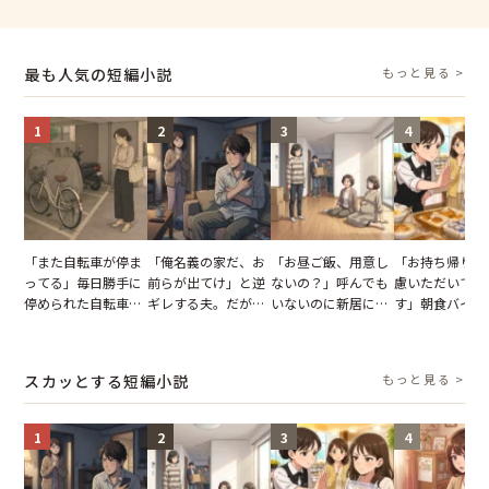
最も人気の短編小説
もっと見る >
1
2
3
4
「また自転車が停ま
「俺名義の家だ、お
「お昼ご飯、用意し
「お持ち帰りを
ってる」毎日勝手に
前らが出てけ」と逆
ないの？」呼んでも
慮いただいてお
停められた自転車。
ギレする夫。だが、
いないのに新居にあ
す」朝食バイキ
張り紙も無視された
子供3人を連れて家
がった義母と義妹。
でパンを持ち帰
結果
を出た結果
図々しい態度に夫が
とする客。だが
怒った瞬間
タッフの一言で
スカッとする短編小説
もっと見る >
が一変
1
2
3
4