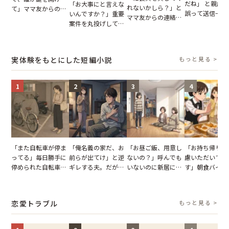
だね」 と親戚LI
「お大事にと言えな
れないかしら？」と
て」ママ友からの
誤って送信→夫
いんですか？」重要
ママ友からの連絡。
図々しいお願い。だ
はお前は…」告
案件を丸投げして休
だが、ママ友のアカ
が、思いやりのない
れた事実とは【
む後輩。だが、SNS
ウントを見ると…
行動が招いた当然の
小説】
で発覚した嘘と呆れ
【短編小説】
報いとは
た結末
実体験をもとにした短編小説
もっと見る >
1
2
3
4
「また自転車が停ま
「俺名義の家だ、お
「お昼ご飯、用意し
「お持ち帰りを
ってる」毎日勝手に
前らが出てけ」と逆
ないの？」呼んでも
慮いただいてお
停められた自転車。
ギレする夫。だが、
いないのに新居にあ
す」朝食バイキ
張り紙も無視された
子供3人を連れて家
がった義母と義妹。
でパンを持ち帰
結果
を出た結果
図々しい態度に夫が
とする客。だが
怒った瞬間
タッフの一言で
恋愛トラブル
もっと見る >
が一変