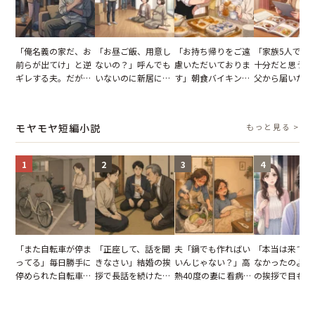
「俺名義の家だ、お
「お昼ご飯、用意し
「お持ち帰りをご遠
「家族5人で3
前らが出てけ」と逆
ないの？」呼んでも
慮いただいておりま
十分だと思うが
ギレする夫。だが、
いないのに新居にあ
す」朝食バイキング
父から届いたご
子供3人を連れて家
がった義母と義妹。
でパンを持ち帰ろう
儀。だが、夫が
を出た結果
図々しい態度に夫が
とする客。だが、ス
の席と料理を見
怒った瞬間
タッフの一言で状況
り込んだワケ
モヤモヤ短編小説
もっと見る >
が一変
1
2
3
4
「また自転車が停ま
「正座して、話を聞
夫「鍋でも作ればい
「本当は来てほ
ってる」毎日勝手に
きなさい」結婚の挨
いんじゃない？」高
なかったのよ」
停められた自転車。
拶で長話を続けた義
熱40度の妻に看病な
の挨拶で目も合
張り紙も無視された
父。話が終わる瞬間
し→冷蔵庫が空でも
てくれない義母
結果
に感じた本音とは
買い出しに行かせた
りの電車で涙を