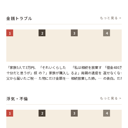
父。話が終わる瞬間
義母の追い討ちを受
てくれない義母。帰
れる知人のこと
に感じた本音とは
け、思わず実家に帰
りの電車で涙を流し
私が家族に打ち
った正月
たワケ
た日
金銭トラブル
もっと見る >
1
2
3
4
「家族5人で3万円、
「それいくらした
「私は相続を放棄す
「借金480万、
十分だと思うが」叔
の？」家族が購入し
るよ」両親の遺産を
返せなくなった
父から届いたご祝
た物にだけ金額を聞
相続放棄した姉。だ
の告白。だが、
儀。だが、夫が当日
いてくる夫。だが、
が、義兄が激昂して
までの行動に思
の席と料理を見て黙
夫の趣味のグッズを
告げた一言に言葉を
凍りついた
り込んだワケ
並べた妻が一言で黙
失った
浮気・不倫
もっと見る >
らせた瞬間
1
2
3
4