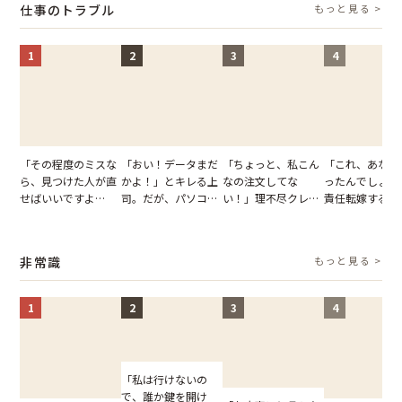
仕事のトラブル
もっと見る >
が一変
1
2
3
4
「その程度のミスな
「おい！データまだ
「ちょっと、私こん
「これ、あなた
ら、見つけた人が直
かよ！」とキレる上
なの注文してな
ったんでしょ？
せばいいですよ
司。だが、パソコン
い！」理不尽クレー
責任転嫁する上
ね？」10歳年下の後
のデスクトップ画面
マーに正論で挑んだ
だが、私が見せ
輩のリーダーに指
を見た結果【短編小
イキり後輩。先輩の
業履歴で状況が
摘。だが、返ってき
説】
助言をスルーした結
非常識
もっと見る >
た言葉にため息が止
果
まらない
1
2
3
4
「私は行けないの
で、誰か鍵を開け