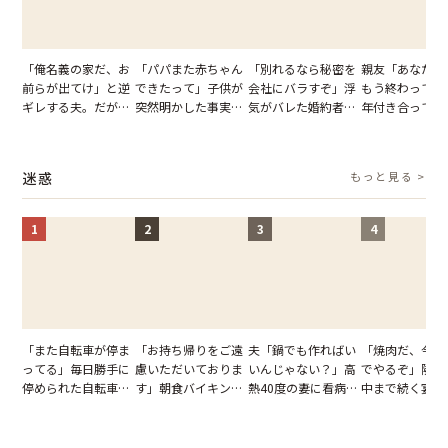
「俺名義の家だ、お
「パパまた赤ちゃん
「別れるなら秘密を
親友「あなたと
前らが出てけ」と逆
できたって」子供が
会社にバラすぞ」浮
もう終わってる
ギレする夫。だが、
突然明かした事実。
気がバレた婚約者。
年付き合ってい
子供3人を連れて家
単身赴任していた夫
だが、弁護士を連れ
との浮気が発覚
を出た結果
の裏切りに絶句
て問い詰めると、表
が、共通の友人
情が一変
実を伝えた結果
迷惑
もっと見る >
1
2
3
4
「また自転車が停ま
「お持ち帰りをご遠
夫「鍋でも作ればい
「焼肉だ、今夜
ってる」毎日勝手に
慮いただいておりま
いんじゃない？」高
でやるぞ」隣人
停められた自転車。
す」朝食バイキング
熱40度の妻に看病な
中まで続く宴会
張り紙も無視された
でパンを持ち帰ろう
し→冷蔵庫が空でも
が家が眠れず耐
結果
とする客。だが、ス
買い出しに行かせた
いた夏の夜
タッフの一言で状況
一言