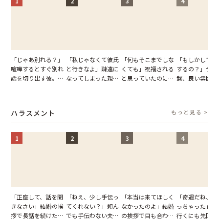
1
2
3
4
「じゃあ別れる？」
「私じゃなくて彼氏
「何もそこまでしな
「もしかして…
喧嘩するとすぐ別れ
と行きなよ」疎遠に
くても」祝福される
するの？」デー
話を切り出す彼。我
なってしまった親
と思っていたのに。
盤、良い雰囲気
慢できず、本当に別
友。卒業式の日、親
恋の成就と引き換え
の顔が近づいて
れた結果【短編小
友が墓場まで持って
に失った、親友から
瞬間、背筋が凍
説】
いくはずだった事実
の痛烈な「拒絶」
【短編小説】
ハラスメント
もっと見る >
に私は…
1
2
3
4
「正座して、話を聞
「ねえ、少し手伝っ
「本当は来てほしく
「奇遇だね、ま
きなさい」結婚の挨
てくれない？」頼ん
なかったのよ」結婚
っちゃった」ど
拶で長話を続けた義
でも手伝わない夫→
の挨拶で目も合わせ
行くにも先回り