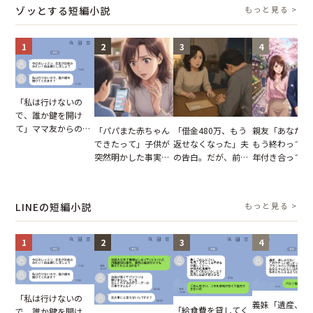
一言
たワケ
ゾッとする短編小説
もっと見る >
1
2
3
4
「私は行けないの
で、誰か鍵を開け
て」ママ友からの
「パパまた赤ちゃん
「借金480万、もう
親友「あなたと
図々しいお願い。だ
できたって」子供が
返せなくなった」夫
もう終わってる
が、思いやりのない
突然明かした事実。
の告白。だが、前日
年付き合ってい
行動が招いた当然の
単身赴任していた夫
までの行動に思わず
との浮気が発覚
報いとは
の裏切りに絶句
凍りついた
が、共通の友人
実を伝えた結果
LINEの短編小説
もっと見る >
1
2
3
4
「私は行けないの
義妹「遺産、楽
「給食費を貸してく
で、誰か鍵を開け