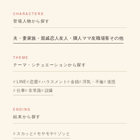
CHARACTERS
登場人物から探す
夫・妻
家族・親戚
恋人
友人・隣人
ママ友
職場
客
その他
THEME
テーマ・シチュエーションから探す
LINE
恋愛
ハラスメント
金銭
浮気・不倫
迷惑
仕事
非常識
誤爆
ENDING
結末から探す
スカッと
モヤモヤ
ゾッと