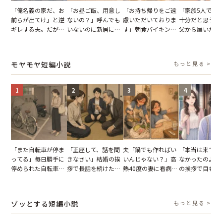
「俺名義の家だ、お
「お昼ご飯、用意し
「お持ち帰りをご遠
「家族5人で3
前らが出てけ」と逆
ないの？」呼んでも
慮いただいておりま
十分だと思うが
ギレする夫。だが、
いないのに新居にあ
す」朝食バイキング
父から届いたご
子供3人を連れて家
がった義母と義妹。
でパンを持ち帰ろう
儀。だが、夫が
を出た結果
図々しい態度に夫が
とする客。だが、ス
の席と料理を見
怒った瞬間
タッフの一言で状況
り込んだワケ
モヤモヤ短編小説
もっと見る >
が一変
1
2
3
4
「また自転車が停ま
「正座して、話を聞
夫「鍋でも作ればい
「本当は来てほ
ってる」毎日勝手に
きなさい」結婚の挨
いんじゃない？」高
なかったのよ」
停められた自転車。
拶で長話を続けた義
熱40度の妻に看病な
の挨拶で目も合
張り紙も無視された
父。話が終わる瞬間
し→冷蔵庫が空でも
てくれない義母
結果
に感じた本音とは
買い出しに行かせた
りの電車で涙を
一言
たワケ
ゾッとする短編小説
もっと見る >