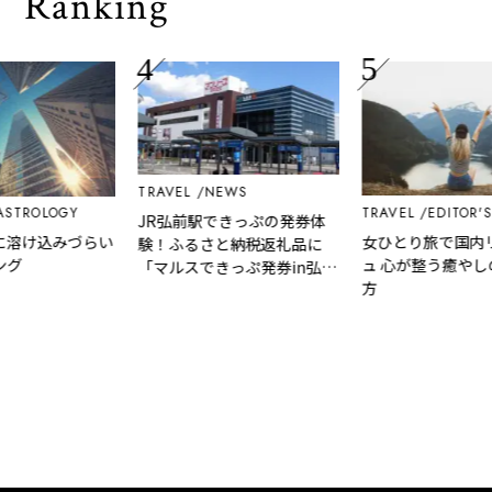
Ranking
TRAVEL
NEWS
OLOGY
TRAVEL
EDITOR'S PICK
JR弘前駅できっぷの発券体
け込みづらい
女ひとり旅で国内リフ
験！ふるさと納税返礼品に
ュ 心が整う癒やしの過
「マルスできっぷ発券in弘前
方
駅【初心者コース】」を8月
29日から新たに追加