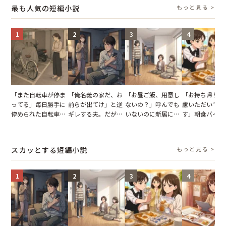
最も人気の短編小説
もっと見る >
1
2
3
4
「また自転車が停ま
「俺名義の家だ、お
「お昼ご飯、用意し
「お持ち帰りを
ってる」毎日勝手に
前らが出てけ」と逆
ないの？」呼んでも
慮いただいてお
停められた自転車。
ギレする夫。だが、
いないのに新居にあ
す」朝食バイキ
張り紙も無視された
子供3人を連れて家
がった義母と義妹。
でパンを持ち帰
結果
を出た結果
図々しい態度に夫が
とする客。だが
怒った瞬間
タッフの一言で
スカッとする短編小説
もっと見る >
が一変
1
2
3
4