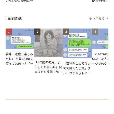
いないのに新居にあ
便物を開けて読
む後輩。だが、SNS
行動が招いた当然の
がった義母と義妹。
いる住民。目が
で発覚した嘘と呆れ
報いとは
図々しい態度に夫が
てしまった結果
た結末
怒った瞬間
LINE誤爆
もっと見る >
1
2
3
4
「こいつめんど
義妹「遺産、楽しみ
いな」友人とメ
だね」 と親戚LINEに
「1年間の雑用、よ
「安物丸出しで浮い
ージでのやり取
誤って送信→夫「実
ろしくお願いね」役
てて笑えたよね」グ
だが、独り言が
はお前は…」告げら
員決めを笑顔で辞退
ループチャットに投
ぬ悲劇を生んだ
れた事実とは【短編
したママ友。夜、送
下された悪口。余裕
編小説】
小説】
られてきたメッセー
の対応を見せたら空
ジに絶句
気が一変した話