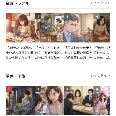
金銭トラブル
もっと見る >
1
2
3
4
「家族5人で3万円、
「それいくらした
「私は相続を放棄す
「借金480万、
十分だと思うが」叔
の？」家族が購入し
るよ」両親の遺産を
返せなくなった
父から届いたご祝
た物にだけ金額を聞
相続放棄した姉。だ
の告白。だが、
儀。だが、夫が当日
いてくる夫。だが、
が、義兄が激昂して
までの行動に思
の席と料理を見て黙
夫の趣味のグッズを
告げた一言に言葉を
凍りついた
り込んだワケ
並べた妻が一言で黙
失った
浮気・不倫
もっと見る >
らせた瞬間
1
2
3
4