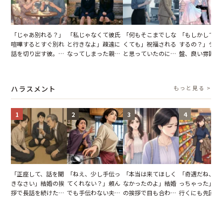
「じゃあ別れる？」
「私じゃなくて彼氏
「何もそこまでしな
「もしかして…
喧嘩するとすぐ別れ
と行きなよ」疎遠に
くても」祝福される
するの？」デー
話を切り出す彼。我
なってしまった親
と思っていたのに。
盤、良い雰囲気
慢できず、本当に別
友。卒業式の日、親
恋の成就と引き換え
の顔が近づいて
れた結果【短編小
友が墓場まで持って
に失った、親友から
瞬間、背筋が凍
説】
いくはずだった事実
の痛烈な「拒絶」
【短編小説】
ハラスメント
もっと見る >
に私は…
1
2
3
4
「正座して、話を聞
「ねえ、少し手伝っ
「本当は来てほしく
「奇遇だね、ま
きなさい」結婚の挨
てくれない？」頼ん
なかったのよ」結婚
っちゃった」ど
拶で長話を続けた義
でも手伝わない夫→
の挨拶で目も合わせ
行くにも先回り
父。話が終わる瞬間
義母の追い討ちを受
てくれない義母。帰
れる知人のこと
に感じた本音とは
け、思わず実家に帰
りの電車で涙を流し
私が家族に打ち
った正月
たワケ
た日