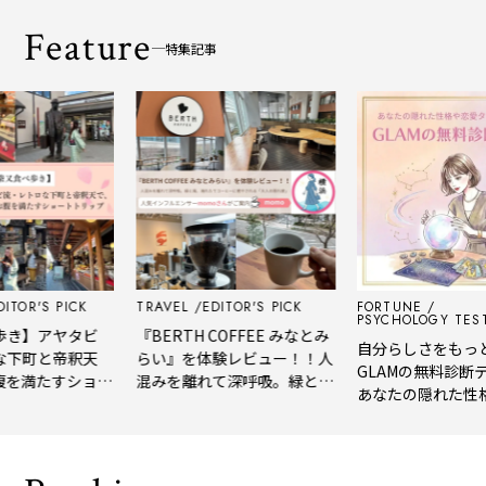
Feature
特集記事
'S PICK
TRAVEL
EDITOR'S PICK
FORTUNE
PSYCHOLOGY TEST
アヤタビ
『BERTH COFFEE みなとみ
自分らしさをもっと知
と帝釈天
らい』を体験レビュー！！人
GLAMの無料診断テスト
たすショー
混みを離れて深呼吸。緑と
あなたの隠れた性格や
風、淹れたてコーヒーに癒や
イプをチェック
される「大人の隠れ家」