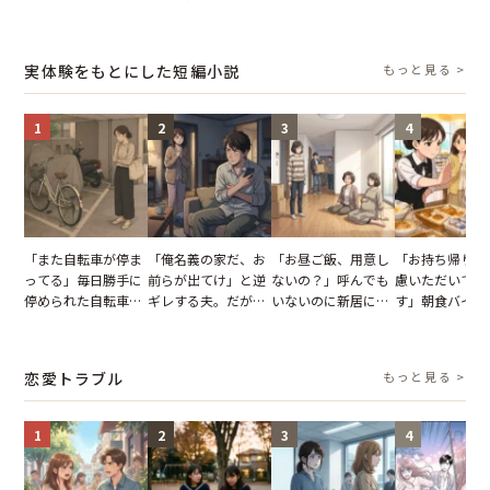
だが、ママ友のアカ
が、思いやりのない
れた事実とは【
む後輩。だが、SNS
ウントを見ると…
行動が招いた当然の
小説】
で発覚した嘘と呆れ
【短編小説】
報いとは
た結末
実体験をもとにした短編小説
もっと見る >
1
2
3
4
「また自転車が停ま
「俺名義の家だ、お
「お昼ご飯、用意し
「お持ち帰りを
ってる」毎日勝手に
前らが出てけ」と逆
ないの？」呼んでも
慮いただいてお
停められた自転車。
ギレする夫。だが、
いないのに新居にあ
す」朝食バイキ
張り紙も無視された
子供3人を連れて家
がった義母と義妹。
でパンを持ち帰
結果
を出た結果
図々しい態度に夫が
とする客。だが
怒った瞬間
タッフの一言で
恋愛トラブル
もっと見る >
が一変
1
2
3
4