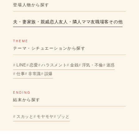
登場人物から探す
夫・妻
家族・親戚
恋人
友人・隣人
ママ友
職場
客
その他
THEME
テーマ・シチュエーションから探す
LINE
恋愛
ハラスメント
金銭
浮気・不倫
迷惑
仕事
非常識
誤爆
ENDING
結末から探す
スカッと
モヤモヤ
ゾッと