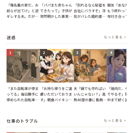
「俺名義の家だ、お
「パパまた赤ちゃん
「別れるなら秘密を
親友「あなたと
前らが出てけ」と逆
できたって」子供が
会社にバラすぞ」浮
もう終わってる
ギレする夫。だが、
突然明かした事実。
気がバレた婚約者。
年付き合ってい
子供3人を連れて家
単身赴任していた夫
だが、弁護士を連れ
との浮気が発覚
を出た結果
の裏切りに絶句
て問い詰めると、表
が、共通の友人
情が一変
実を伝えた結果
迷惑
もっと見る >
1
2
3
4
「また自転車が停ま
「お持ち帰りをご遠
夫「鍋でも作ればい
「焼肉だ、今夜
ってる」毎日勝手に
慮いただいておりま
いんじゃない？」高
でやるぞ」隣人
停められた自転車。
す」朝食バイキング
熱40度の妻に看病な
中まで続く宴会
張り紙も無視された
でパンを持ち帰ろう
し→冷蔵庫が空でも
が家が眠れず耐
結果
とする客。だが、ス
買い出しに行かせた
いた夏の夜
タッフの一言で状況
一言
仕事のトラブル
もっと見る >
が一変