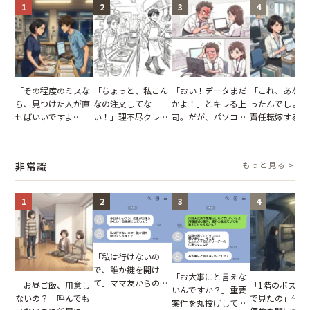
1
2
3
4
「その程度のミスな
「ちょっと、私こん
「おい！データまだ
「これ、あなた
ら、見つけた人が直
なの注文してな
かよ！」とキレる上
ったんでしょ？
せばいいですよ
い！」理不尽クレー
司。だが、パソコン
責任転嫁する上
ね？」10歳年下の後
マーに正論で挑んだ
のデスクトップ画面
だが、私が見せ
輩のリーダーに指
イキり後輩。先輩の
を見た結果【短編小
業履歴で状況が
摘。だが、返ってき
助言をスルーした結
説】
非常識
もっと見る >
た言葉にため息が止
果
まらない
1
2
3
4
「私は行けないの
で、誰か鍵を開け
「お大事にと言えな
て」ママ友からの
「お昼ご飯、用意し
「1階のポスト
いんですか？」重要
図々しいお願い。だ
ないの？」呼んでも
で見たの」他人
案件を丸投げして休
が、思いやりのない