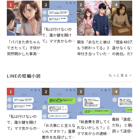
1
2
3
4
「私は行けないの
で、誰か鍵を開け
て」ママ友からの
「パパまた赤ちゃん
親友「あなたと彼は
「借金480万、
図々しいお願い。だ
できたって」子供が
もう終わってる」3
返せなくなった
が、思いやりのない
突然明かした事実。
年付き合っていた彼
の告白。だが、
行動が招いた当然の
単身赴任していた夫
との浮気が発覚。だ
までの行動に思
報いとは
の裏切りに絶句
が、共通の友人に事
凍りついた
実を伝えた結果
LINEの短編小説
もっと見る >
1
2
3
4
「私は行けないの
義妹「遺産、楽
「給食費を貸してく
で、誰か鍵を開け
だね」 と親戚LI
「お大事にと言えな
れないかしら？」と
て」ママ友からの
誤って送信→夫
いんですか？」重要
ママ友からの連絡。
図々しいお願い。だ
はお前は…」告
案件を丸投げして休