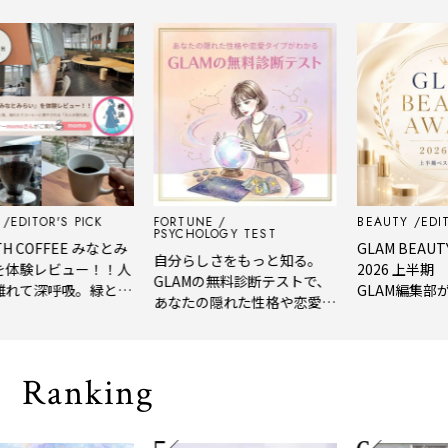
TOR'S PICK
FORTUNE
BEAUTY
EDITOR'S 
PSYCHOLOGY TEST
OFFEE みなとみ
GLAM BEAUTY AW
自分らしさをもっと知る。
レビュー！！人
2026 上半期 美容
GLAMの無料診断テストで、
深呼吸。緑と
GLAM編集部が選んだ
あなたの隠れた性格や恋愛タ
コーヒーに癒や
年上半期の新作ベス
イプをチェック
の隠れ家」
メ。
Ranking