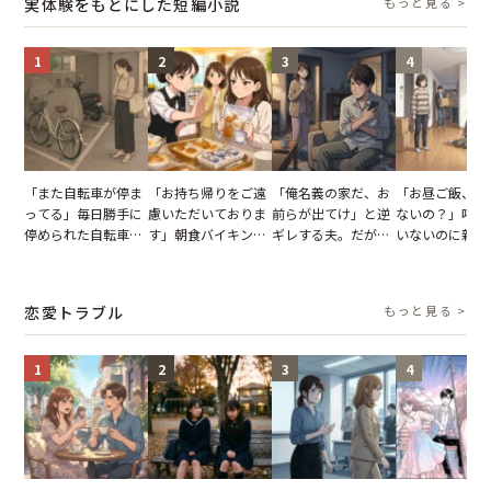
実体験をもとにした短編小説
もっと見る >
1
2
3
4
「また自転車が停ま
「お持ち帰りをご遠
「俺名義の家だ、お
「お昼ご飯、用
ってる」毎日勝手に
慮いただいておりま
前らが出てけ」と逆
ないの？」呼ん
停められた自転車。
す」朝食バイキング
ギレする夫。だが、
いないのに新居
張り紙も無視された
でパンを持ち帰ろう
子供3人を連れて家
がった義母と義
結果
とする客。だが、ス
を出た結果
図々しい態度に
タッフの一言で状況
怒った瞬間
恋愛トラブル
もっと見る >
が一変
1
2
3
4