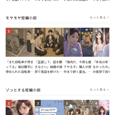
でパンを持ち帰ろう
子供3人を連れて家
がった義母と義妹。
義母の追い討ち
とする客。だが、ス
を出た結果
図々しい態度に夫が
け、思わず実家
タッフの一言で状況
怒った瞬間
った正月
モヤモヤ短編小説
もっと見る >
が一変
1
2
3
4
「また自転車が停ま
「正座して、話を聞
「焼肉だ、今夜も庭
「本当は来てほ
ってる」毎日勝手に
きなさい」結婚の挨
でやるぞ」隣人の夜
なかったのよ」
停められた自転車。
拶で長話を続けた義
中まで続く宴会。我
の挨拶で目も合
張り紙も無視された
父。話が終わる瞬間
が家が眠れず耐え抜
てくれない義母
結果
に感じた本音とは
いた夏の夜
りの電車で涙を
たワケ
ゾッとする短編小説
もっと見る >
1
2
3
4