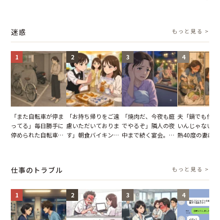
子供3人を連れて家
単身赴任していた夫
との浮気が発覚。だ
だが、弁護士を
を出た結果
の裏切りに絶句
が、共通の友人に事
て問い詰めると
実を伝えた結果
情が一変
迷惑
もっと見る >
1
2
3
4
「また自転車が停ま
「お持ち帰りをご遠
「焼肉だ、今夜も庭
夫「鍋でも作れ
ってる」毎日勝手に
慮いただいておりま
でやるぞ」隣人の夜
いんじゃない？
停められた自転車。
す」朝食バイキング
中まで続く宴会。我
熱40度の妻に
張り紙も無視された
でパンを持ち帰ろう
が家が眠れず耐え抜
し→冷蔵庫が空
結果
とする客。だが、ス
いた夏の夜
買い出しに行か
タッフの一言で状況
一言
仕事のトラブル
もっと見る >
が一変
1
2
3
4