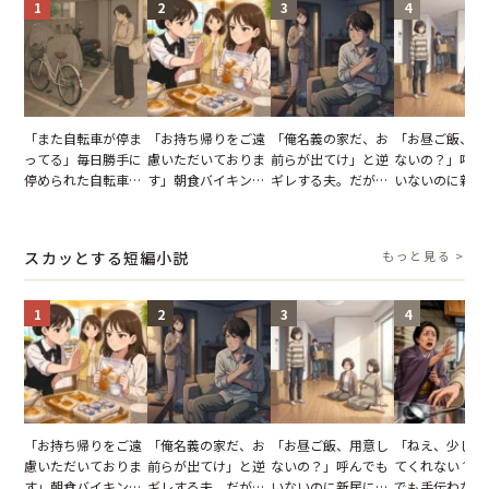
1
2
3
4
「また自転車が停ま
「お持ち帰りをご遠
「俺名義の家だ、お
「お昼ご飯、用
ってる」毎日勝手に
慮いただいておりま
前らが出てけ」と逆
ないの？」呼ん
停められた自転車。
す」朝食バイキング
ギレする夫。だが、
いないのに新居
張り紙も無視された
でパンを持ち帰ろう
子供3人を連れて家
がった義母と義
結果
とする客。だが、ス
を出た結果
図々しい態度に
タッフの一言で状況
怒った瞬間
スカッとする短編小説
もっと見る >
が一変
1
2
3
4
「お持ち帰りをご遠
「俺名義の家だ、お
「お昼ご飯、用意し
「ねえ、少し手
慮いただいておりま
前らが出てけ」と逆
ないの？」呼んでも
てくれない？」
す」朝食バイキング
ギレする夫。だが、
いないのに新居にあ
でも手伝わない