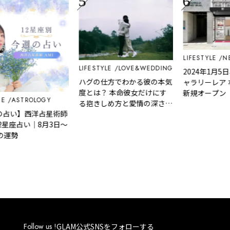
LIFESTYLE
NEWS
LIFESTYLE
LOVE&WEDDING
2024年1月5日、大
ハグの仕方でわかる彼の本気
ャラリーレア なん
度とは？ 本命彼女だけにす
新規オープン
STROLOGY
る抱きしめ方と愛情の深さ診
】西洋占星術師
断
座占い｜8月3日～
Follow us !
GLAM公式SNSをフォローする