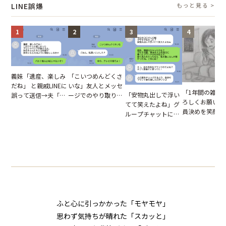
LINE誤爆
もっと見る >
1
2
3
4
「こいつめんどくさ
義妹「遺産、楽しみ
いな」友人とメッセ
だね」 と親戚LINEに
「1年間の雑用
「安物丸出しで浮い
ージでのやり取り。
誤って送信→夫「実
ろしくお願いね
てて笑えたよね」グ
だが、独り言が思わ
はお前は…」告げら
員決めを笑顔で
ループチャットに投
ぬ悲劇を生んだ【短
れた事実とは【短編
したママ友。夜
下された悪口。余裕
編小説】
小説】
られてきたメッ
の対応を見せたら空
ジに絶句
気が一変した話
ふと心に引っかかった「モヤモヤ」
思わず気持ちが晴れた「スカッと」