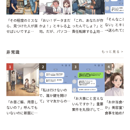
「そんなこと言
「その程度のミスな
「おい！データまだ
「これ、あなたが作
ない」とキレる
ら、見つけた人が直
かよ！」とキレる上
ったんでしょ？」と
→送られてきた
せばいいですよ
司。だが、パソコン
責任転嫁する上司。
セージの、直前
ね？」10歳年下の後
のデスクトップ画面
だが、私が見せた作
り取りを見た結
輩のリーダーに指
を見た結果【短編小
業履歴で状況が一変
【短編小説】
摘。だが、返ってき
説】
非常識
もっと見る >
た言葉にため息が止
まらない
1
2
3
4
「私は行けないの
で、誰か鍵を開け
「お大事にと言えな
て」ママ友からの
「お昼ご飯、用意し
「お弁当食べよ
いんですか？」重要
図々しいお願い。だ
ないの？」呼んでも
か」美容室で堂
案件を丸投げして休
が、思いやりのない
いないのに新居にあ
食事を始めた親
む後輩。だが、SNS
行動が招いた当然の
がった義母と義妹。
に、私が言葉を
で発覚した嘘と呆れ
報いとは
図々しい態度に夫が
た瞬間
た結末
怒った瞬間