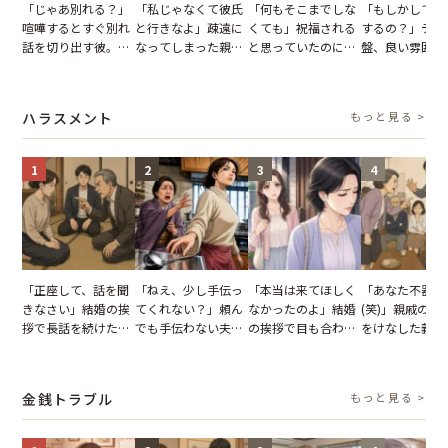
「じゃあ別れる？」
「私じゃなくて彼氏
「何もそこまでしな
「もしかして…
喧嘩するとすぐ別れ
と行きなよ」疎遠に
くても」祝福される
するの？」デー
話を切り出す彼。我
なってしまった親
と思っていたのに。
盤、良い雰囲気
慢できず、本当に別
友。卒業式の日、親
恋の成就と引き換え
の顔が近づいて
れた結果【短編小
友が墓場まで持って
に失った、親友から
瞬間、背筋が凍
説】
いくはずだった事実
の痛烈な「拒絶」
【短編小説】
ハラスメント
もっと見る >
に私は…
1
2
3
4
「正座して、話を聞
「ねえ、少し手伝っ
「本当は来てほしく
「あなた不器用
きなさい」結婚の挨
てくれない？」頼ん
なかったのよ」結婚
(笑)」親戚の前
拶で長話を続けた義
でも手伝わない夫→
の挨拶で目も合わせ
をけなした義母
父。話が終わる瞬間
義母の追い討ちを受
てくれない義母。帰
日、夫がきっぱ
に感じた本音とは
け、思わず実家に帰
りの電車で涙を流し
い返した結果
った正月
たワケ
金銭トラブル
もっと見る >