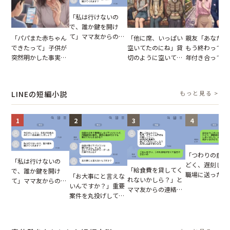
「私は行けないの
で、誰か鍵を開け
て」ママ友からの
「パパまた赤ちゃん
「他に席、いっぱい
親友「あなたと
図々しいお願い。だ
できたって」子供が
空いてたのにね」貸
もう終わってる
が、思いやりのない
突然明かした事実。
切のように空いてる
年付き合ってい
行動が招いた当然の
単身赴任していた夫
車内。だが、隣に座
との浮気が発覚
報いとは
の裏切りに絶句
ってきた女性に感じ
が、共通の友人
た違和感
実を伝えた結果
LINEの短編小説
もっと見る >
1
2
3
4
「つわりの症状
「私は行けないの
どく、遅刻しま
「給食費を貸してく
で、誰か鍵を開け
職場に送ったメ
「お大事にと言えな
れないかしら？」と
て」ママ友からの
ージ→普段は優
いんですか？」重要
ママ友からの連絡。
図々しいお願い。だ
上司の豹変に凍
案件を丸投げして休
だが、ママ友のアカ
が、思いやりのない
いた
む後輩。だが、SNS
ウントを見ると…
行動が招いた当然の
で発覚した嘘と呆れ
【短編小説】
報いとは
た結末