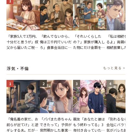
1
2
3
4
「家族5人で3万円、
「飲んでないから、
「それいくらした
「私は相続を放
十分だと思うが」叔
俺は三千円でいいだ
の？」家族が購入し
るよ」両親の遺
父から届いたご祝
ろ」食事会当日に主
た物にだけ金額を聞
相続放棄した姉
儀。だが、夫が当日
張した叔父。だが、
いてくる夫。だが、
が、義兄が激昂
の席と料理を見て黙
幹事のいとこが告げ
夫の趣味のグッズを
告げた一言に言
り込んだワケ
た一言とは
並べた妻が一言で黙
失った
浮気・不倫
もっと見る >
らせた瞬間
1
2
3
4
「俺名義の家だ、お
「パパまた赤ちゃん
親友「あなたと彼は
「別れるなら秘
前らが出てけ」と逆
できたって」子供が
もう終わってる」3
会社にバラすぞ
ギレする夫。だが、
突然明かした事実。
年付き合っていた彼
気がバレた婚約