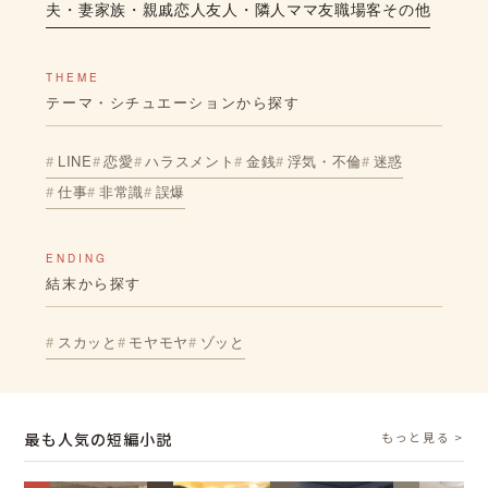
夫・妻
家族・親戚
恋人
友人・隣人
ママ友
職場
客
その他
THEME
テーマ・シチュエーションから探す
LINE
恋愛
ハラスメント
金銭
浮気・不倫
迷惑
仕事
非常識
誤爆
ENDING
結末から探す
スカッと
モヤモヤ
ゾッと
最も人気の短編小説
もっと見る >