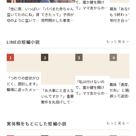
で、誰か鍵を開け
て」ママ友からの
「他に席、いっぱい
「パパまた赤ちゃん
親友「あなたと
図々しいお願い。だ
空いてたのにね」貸
できたって」子供が
もう終わってる
が、思いやりのない
切のように空いてる
突然明かした事実。
年付き合ってい
行動が招いた当然の
車内。だが、隣に座
単身赴任していた夫
との浮気が発覚
報いとは
ってきた女性に感じ
の裏切りに絶句
が、共通の友人
た違和感
実を伝えた結果
LINEの短編小説
もっと見る >
1
2
3
4
「つわりの症状がひ
「私は行けないの
どく、遅刻します」
義妹「遺産、楽
で、誰か鍵を開け
職場に送ったメッセ
だね」 と親戚LI
「お大事にと言えな
て」ママ友からの
ージ→普段は優しい
誤って送信→夫
いんですか？」重要
図々しいお願い。だ
上司の豹変に凍りつ
はお前は…」告
案件を丸投げして休
が、思いやりのない
いた
れた事実とは【
む後輩。だが、SNS
行動が招いた当然の
小説】
で発覚した嘘と呆れ
報いとは
た結末
実体験をもとにした短編小説
もっと見る >