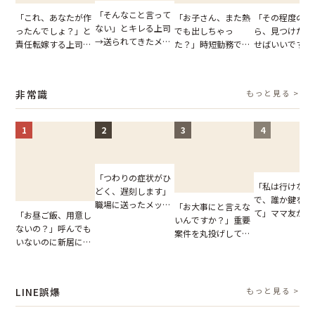
「そんなこと言って
「これ、あなたが作
「お子さん、また熱
「その程度のミ
ない」とキレる上司
ったんでしょ？」と
でも出しちゃっ
ら、見つけた人
→送られてきたメッ
責任転嫁する上司。
た？」時短勤務で働
せばいいですよ
セージの、直前のや
だが、私が見せた作
くママさんの、信じ
ね？」10歳年
り取りを見た結果
業履歴で状況が一変
られない欠勤理由に
輩のリーダーに
【短編小説】
思わず絶句
摘。だが、返っ
非常識
もっと見る >
た言葉にため息
まらない
1
2
3
4
「つわりの症状がひ
「私は行けない
どく、遅刻します」
で、誰か鍵を開
職場に送ったメッセ
「お大事にと言えな
て」ママ友から
「お昼ご飯、用意し
ージ→普段は優しい
いんですか？」重要
図々しいお願い
ないの？」呼んでも
上司の豹変に凍りつ
案件を丸投げして休
が、思いやりの
いないのに新居にあ
いた
む後輩。だが、SNS
行動が招いた当
がった義母と義妹。
で発覚した嘘と呆れ
報いとは
図々しい態度に夫が
た結末
怒った瞬間
LINE誤爆
もっと見る >