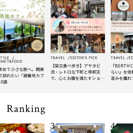
E
TRAVEL
EDITOR'S PICK
TRAVEL
EDITOR
&FOOD
【柴又食べ歩き】アヤタビ
『BERTH COF
て小さな旅へ。関東
流・レトロな下町と帝釈天
らい』を体験レ
れたい「避暑地カフ
で、心とお腹を満たすショー
混みを離れて深
トトリップ
風、淹れたてコ
される「大人の
Ranking