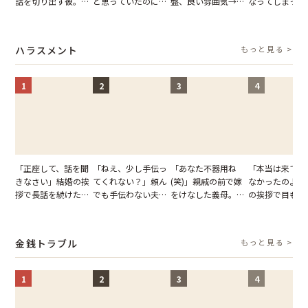
話を切り出す彼。我
と思っていたのに。
盤、良い雰囲気→彼
なってしまった
慢できず、本当に別
恋の成就と引き換え
の顔が近づいてきた
友。卒業式の日
れた結果【短編小
に失った、親友から
瞬間、背筋が凍った
友が墓場まで持
説】
の痛烈な「拒絶」
【短編小説】
いくはずだった
ハラスメント
もっと見る >
に私は…
1
2
3
4
「正座して、話を聞
「ねえ、少し手伝っ
「あなた不器用ね
「本当は来てほ
きなさい」結婚の挨
てくれない？」頼ん
(笑)」親戚の前で嫁
なかったのよ」
拶で長話を続けた義
でも手伝わない夫→
をけなした義母。後
の挨拶で目も合
父。話が終わる瞬間
義母の追い討ちを受
日、夫がきっぱり言
てくれない義母
に感じた本音とは
け、思わず実家に帰
い返した結果
りの電車で涙を
った正月
たワケ
金銭トラブル
もっと見る >
1
2
3
4