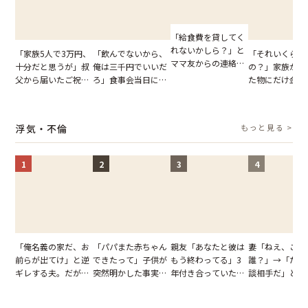
「給食費を貸してく
れないかしら？」と
「家族5人で3万円、
「飲んでないから、
「それいくらし
ママ友からの連絡。
十分だと思うが」叔
俺は三千円でいいだ
の？」家族が購
だが、ママ友のアカ
父から届いたご祝
ろ」食事会当日に主
た物にだけ金額
ウントを見ると…
儀。だが、夫が当日
張した叔父。だが、
いてくる夫。だ
【短編小説】
の席と料理を見て黙
幹事のいとこが告げ
夫の趣味のグッ
り込んだワケ
た一言とは
並べた妻が一言
浮気・不倫
もっと見る >
らせた瞬間
1
2
3
4
「俺名義の家だ、お
「パパまた赤ちゃん
親友「あなたと彼は
妻「ねえ、この
前らが出てけ」と逆
できたって」子供が
もう終わってる」3
誰？」→「ただ
ギレする夫。だが、
突然明かした事実。
年付き合っていた彼
談相手だ」と言
子供3人を連れて家
単身赴任していた夫
との浮気が発覚。だ
る夫。だが、不
を出た結果
の裏切りに絶句
が、共通の友人に事
証拠を突きつけ