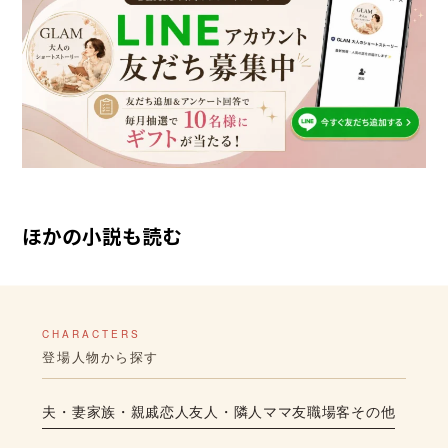
ほかの小説も読む
CHARACTERS
登場人物から探す
夫・妻
家族・親戚
恋人
友人・隣人
ママ友
職場
客
その他