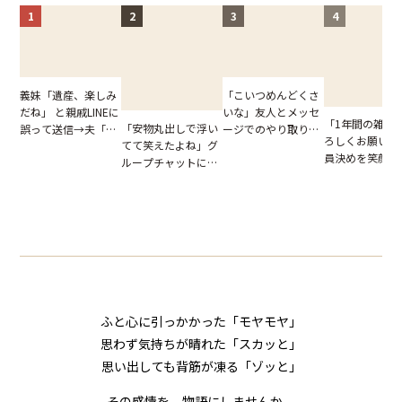
1
2
3
4
「こいつめんどくさ
義妹「遺産、楽しみ
いな」友人とメッセ
だね」 と親戚LINEに
「1年間の雑用
「安物丸出しで浮い
ージでのやり取り。
誤って送信→夫「実
ろしくお願いね
てて笑えたよね」グ
だが、独り言が思わ
はお前は…」告げら
員決めを笑顔で
ループチャットに投
ぬ悲劇を生んだ【短
れた事実とは【短編
したママ友。夜
下された悪口。余裕
編小説】
小説】
られてきたメッ
の対応を見せたら空
ジに絶句
気が一変した話
ふと心に引っかかった「モヤモヤ」
思わず気持ちが晴れた「スカッと」
思い出しても背筋が凍る「ゾッと」
その感情を、物語にしませんか。