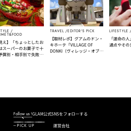
E
TRAVEL
EDITOR'S PICK
LIFESTYLE
EDI
&FOOD
【取材レポ】グアムのドン・
「運命の人」の
】「ちょっとしたお
キホーテ「VILLAGE OF
通点やその見分
ーパーのお菓子で十
DONKI（ヴィレッジ・オブ・
別・相手別で失敗し
ドンキ）」はどんなところ？
利いた手土産リスト
魅力や人気商品など紹介！
Follow us !
GLAM公式SNSをフォローする
PICK UP
運営会社