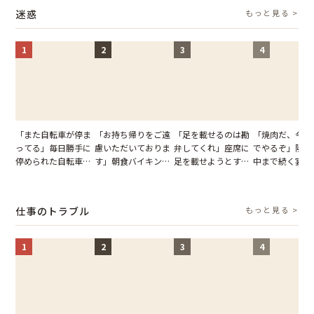
実を伝えた結果
果
迷惑
もっと見る >
1
2
3
4
「また自転車が停ま
「お持ち帰りをご遠
「足を載せるのは勘
「焼肉だ、今夜
ってる」毎日勝手に
慮いただいておりま
弁してくれ」座席に
でやるぞ」隣人
停められた自転車。
す」朝食バイキング
足を載せようとする
中まで続く宴会
張り紙も無視された
でパンを持ち帰ろう
乗客。だが、乗務員
が家が眠れず耐
結果
とする客。だが、ス
に相談した結果
いた夏の夜
タッフの一言で状況
仕事のトラブル
もっと見る >
が一変
1
2
3
4