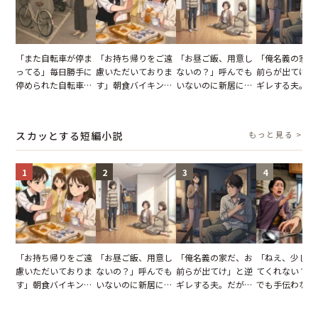
「また自転車が停ま
「お持ち帰りをご遠
「お昼ご飯、用意し
「俺名義の家だ
ってる」毎日勝手に
慮いただいておりま
ないの？」呼んでも
前らが出てけ」
停められた自転車。
す」朝食バイキング
いないのに新居にあ
ギレする夫。だ
張り紙も無視された
でパンを持ち帰ろう
がった義母と義妹。
子供3人を連れ
結果
とする客。だが、ス
図々しい態度に夫が
を出た結果
タッフの一言で状況
怒った瞬間
スカッとする短編小説
もっと見る >
が一変
1
2
3
4
「お持ち帰りをご遠
「お昼ご飯、用意し
「俺名義の家だ、お
「ねえ、少し手
慮いただいておりま
ないの？」呼んでも
前らが出てけ」と逆
てくれない？」
す」朝食バイキング
いないのに新居にあ
ギレする夫。だが、
でも手伝わない
でパンを持ち帰ろう
がった義母と義妹。
子供3人を連れて家
義母の追い討ち
とする客。だが、ス
図々しい態度に夫が
を出た結果
け、思わず実家