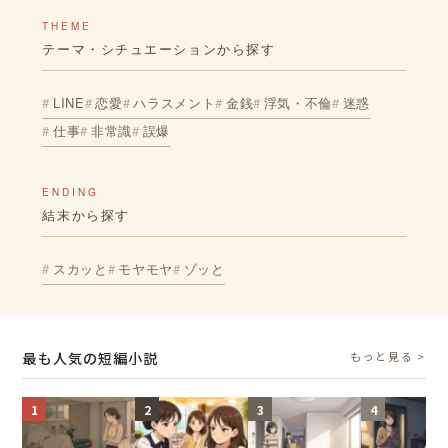
THEME
テーマ・シチュエーションから探す
LINE
恋愛
ハラスメント
金銭
浮気・不倫
迷惑
仕事
非常識
誤爆
ENDING
結末から探す
スカッと
モヤモヤ
ゾッと
最も人気の短編小説
もっと見る >
1
2
3
4