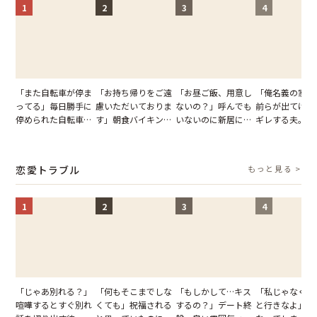
1
2
3
4
「また自転車が停ま
「お持ち帰りをご遠
「お昼ご飯、用意し
「俺名義の家だ
ってる」毎日勝手に
慮いただいておりま
ないの？」呼んでも
前らが出てけ」
停められた自転車。
す」朝食バイキング
いないのに新居にあ
ギレする夫。だ
張り紙も無視された
でパンを持ち帰ろう
がった義母と義妹。
子供3人を連れ
結果
とする客。だが、ス
図々しい態度に夫が
を出た結果
タッフの一言で状況
怒った瞬間
恋愛トラブル
もっと見る >
が一変
1
2
3
4
「じゃあ別れる？」
「何もそこまでしな
「もしかして…キス
「私じゃなくて
喧嘩するとすぐ別れ
くても」祝福される
するの？」デート終
と行きなよ」疎