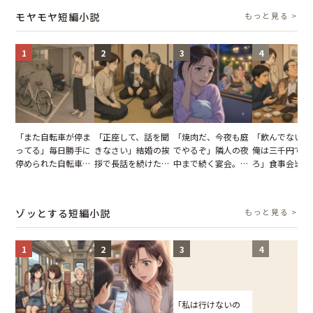
タッフの一言で状況
怒った瞬間
った正月
モヤモヤ短編小説
もっと見る >
が一変
1
2
3
4
「また自転車が停ま
「正座して、話を聞
「焼肉だ、今夜も庭
「飲んでないか
ってる」毎日勝手に
きなさい」結婚の挨
でやるぞ」隣人の夜
俺は三千円でい
停められた自転車。
拶で長話を続けた義
中まで続く宴会。我
ろ」食事会当日
張り紙も無視された
父。話が終わる瞬間
が家が眠れず耐え抜
張した叔父。だ
結果
に感じた本音とは
いた夏の夜
幹事のいとこが
た一言とは
ゾッとする短編小説
もっと見る >
1
2
3
4
「私は行けないの