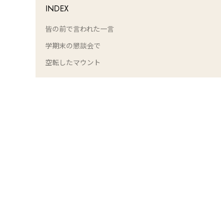
INDEX
皆の前で言われた一言
学期末の懇談会で
空転したマウント
L
o
/
U
a
n
d
m
e
u
d
t
:
e
1
0
0
.
0
0
%