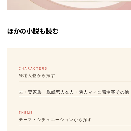
ほかの小説も読む
CHARACTERS
登場人物から探す
夫・妻
家族・親戚
恋人
友人・隣人
ママ友
職場
客
その他
THEME
テーマ・シチュエーションから探す