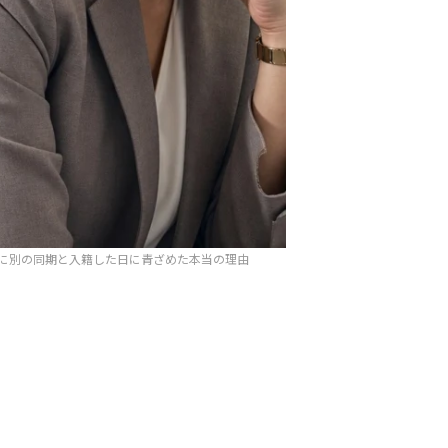
に別の同期と入籍した日に青ざめた本当の理由
。