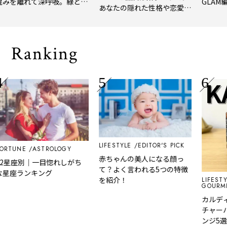
離れて深呼吸。緑と
GLAM編集部が
あなたの隠れた性格や恋愛タ
れたてコーヒーに癒や
年上半期の新
イプをチェック
「大人の隠れ家」
メ。
Ranking
LIFESTYLE
EDITOR'S PICK
NE
ASTROLOGY
赤ちゃんの美人になる顔っ
座別｜一目惚れしがち
て？よく言われる5つの特徴
ランキング
を紹介！
LIFESTYLE
GOURMET&FO
カルディのエ
チャーハンレ
ンジ5選をレ