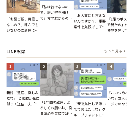
「私は行けないの
で、誰か鍵を開け
「お大事にと言えな
て」ママ友からの
「お昼ご飯、用意し
「1階のポスト
いんですか？」重要
図々しいお願い。だ
ないの？」呼んでも
で見たの」他人
案件を丸投げして休
が、思いやりのない
いないのに新居にあ
便物を開けて読
む後輩。だが、SNS
行動が招いた当然の
がった義母と義妹。
いる住民。目が
で発覚した嘘と呆れ
報いとは
図々しい態度に夫が
てしまった結果
た結末
怒った瞬間
LINE誤爆
もっと見る >
1
2
3
4
「こいつめんど
義妹「遺産、楽しみ
いな」友人とメ
だね」 と親戚LINEに
「1年間の雑用、よ
「安物丸出しで浮い
ージでのやり取
誤って送信→夫「実
ろしくお願いね」役
てて笑えたよね」グ
だが、独り言が
はお前は…」告げら
員決めを笑顔で辞退
ループチャットに投
ぬ悲劇を生んだ
れた事実とは【短編
したママ友。夜、送
下された悪口。余裕
編小説】
小説】
られてきたメッセー
の対応を見せたら空
ジに絶句
気が一変した話