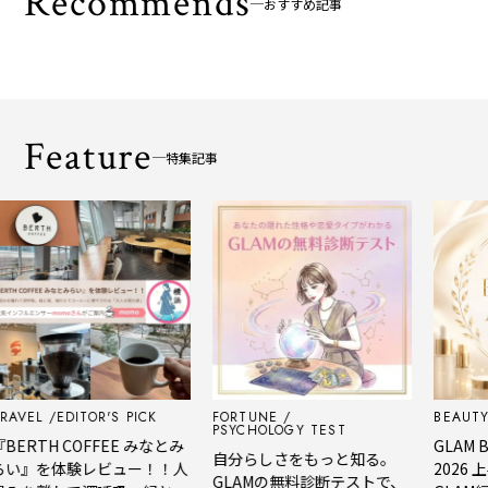
Recommends
おすすめ記事
Feature
特集記事
EDITOR'S PICK
FORTUNE
BEAUTY
EDIT
PSYCHOLOGY TEST
H COFFEE みなとみ
GLAM BEAUT
自分らしさをもっと知る。
を体験レビュー！！人
2026 上半
GLAMの無料診断テストで、