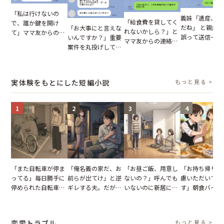
「私は行けないの
義妹「遺産、楽
「給食費を貸してく
で、誰か鍵を開け
だね」 と親戚LI
「お大事にと言えな
れないかしら？」と
て」ママ友からの
誤って送信→夫
いんですか？」重要
ママ友からの連絡。
図々しいお願い。だ
はお前は…」告
案件を丸投げして休
だが、ママ友のアカ
が、思いやりのない
れた事実とは【
む後輩。だが、SNS
ウントを見ると…
行動が招いた当然の
小説】
で発覚した嘘と呆れ
【短編小説】
報いとは
た結末
実体験をもとにした短編小説
もっと見る >
1
2
3
4
「また自転車が停ま
「俺名義の家だ、お
「お昼ご飯、用意し
「お持ち帰りを
ってる」毎日勝手に
前らが出てけ」と逆
ないの？」呼んでも
慮いただいてお
停められた自転車。
ギレする夫。だが、
いないのに新居にあ
す」朝食バイキ
張り紙も無視された
子供3人を連れて家
がった義母と義妹。
でパンを持ち帰
結果
を出た結果
図々しい態度に夫が
とする客。だが
怒った瞬間
タッフの一言で
恋愛トラブル
もっと見る >