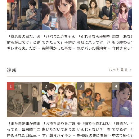
「俺名義の家だ、お
「パパまた赤ちゃん
「別れるなら秘密を
親友「あなたと
前らが出てけ」と逆
できたって」子供が
会社にバラすぞ」浮
もう終わってる
ギレする夫。だが、
突然明かした事実。
気がバレた婚約者。
年付き合ってい
子供3人を連れて家
単身赴任していた夫
だが、弁護士を連れ
との浮気が発覚
を出た結果
の裏切りに絶句
て問い詰めると、表
が、共通の友人
情が一変
実を伝えた結果
迷惑
もっと見る >
1
2
3
4
「また自転車が停ま
「お持ち帰りをご遠
夫「鍋でも作ればい
「焼肉だ、今夜
ってる」毎日勝手に
慮いただいておりま
いんじゃない？」高
でやるぞ」隣人
停められた自転車。
す」朝食バイキング
熱40度の妻に看病な
中まで続く宴会