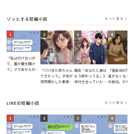
張り紙も無視された
父。話が終わる瞬間
し→冷蔵庫が空でも
てくれない義母
結果
に感じた本音とは
買い出しに行かせた
りの電車で涙を
一言
たワケ
ゾッとする短編小説
もっと見る >
1
2
3
4
「私は行けないの
で、誰か鍵を開け
て」ママ友からの
「パパまた赤ちゃん
親友「あなたと彼は
「借金480万、
図々しいお願い。だ
できたって」子供が
もう終わってる」3
返せなくなった
が、思いやりのない
突然明かした事実。
年付き合っていた彼
の告白。だが、
行動が招いた当然の
単身赴任していた夫
との浮気が発覚。だ
までの行動に思
報いとは
の裏切りに絶句
が、共通の友人に事
凍りついた
実を伝えた結果
LINEの短編小説
もっと見る >
1
2
3
4