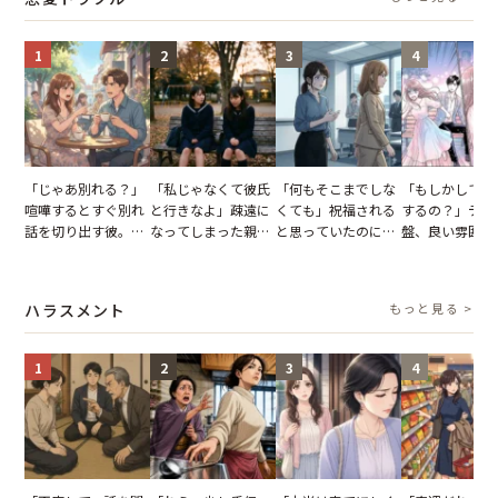
が一変
1
2
3
4
「じゃあ別れる？」
「私じゃなくて彼氏
「何もそこまでしな
「もしかして…
喧嘩するとすぐ別れ
と行きなよ」疎遠に
くても」祝福される
するの？」デー
話を切り出す彼。我
なってしまった親
と思っていたのに。
盤、良い雰囲気
慢できず、本当に別
友。卒業式の日、親
恋の成就と引き換え
の顔が近づいて
れた結果【短編小
友が墓場まで持って
に失った、親友から
瞬間、背筋が凍
説】
いくはずだった事実
の痛烈な「拒絶」
【短編小説】
ハラスメント
もっと見る >
に私は…
1
2
3
4