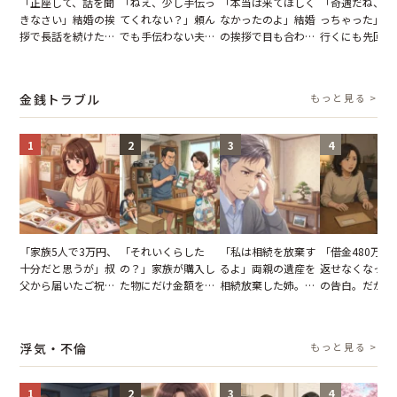
「正座して、話を聞
「ねえ、少し手伝っ
「本当は来てほしく
「奇遇だね、ま
きなさい」結婚の挨
てくれない？」頼ん
なかったのよ」結婚
っちゃった」ど
拶で長話を続けた義
でも手伝わない夫→
の挨拶で目も合わせ
行くにも先回り
父。話が終わる瞬間
義母の追い討ちを受
てくれない義母。帰
れる知人のこと
に感じた本音とは
け、思わず実家に帰
りの電車で涙を流し
私が家族に打ち
った正月
たワケ
た日
金銭トラブル
もっと見る >
1
2
3
4
「家族5人で3万円、
「それいくらした
「私は相続を放棄す
「借金480万、
十分だと思うが」叔
の？」家族が購入し
るよ」両親の遺産を
返せなくなった
父から届いたご祝
た物にだけ金額を聞
相続放棄した姉。だ
の告白。だが、
儀。だが、夫が当日
いてくる夫。だが、
が、義兄が激昂して
までの行動に思
の席と料理を見て黙
夫の趣味のグッズを
告げた一言に言葉を
凍りついた
り込んだワケ
並べた妻が一言で黙
失った
浮気・不倫
もっと見る >
らせた瞬間
1
2
3
4