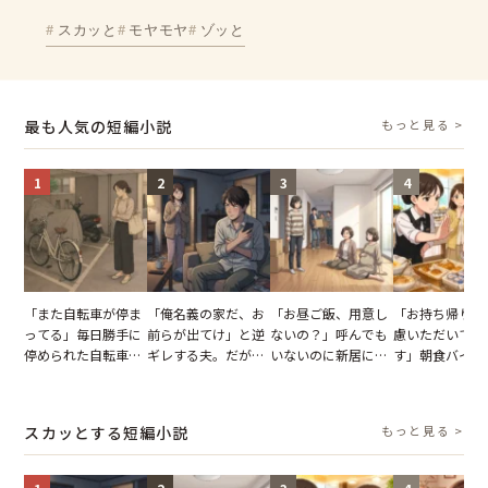
スカッと
モヤモヤ
ゾッと
最も人気の短編小説
もっと見る >
1
2
3
4
「また自転車が停ま
「俺名義の家だ、お
「お昼ご飯、用意し
「お持ち帰りを
ってる」毎日勝手に
前らが出てけ」と逆
ないの？」呼んでも
慮いただいてお
停められた自転車。
ギレする夫。だが、
いないのに新居にあ
す」朝食バイキ
張り紙も無視された
子供3人を連れて家
がった義母と義妹。
でパンを持ち帰
結果
を出た結果
図々しい態度に夫が
とする客。だが
怒った瞬間
タッフの一言で
スカッとする短編小説
もっと見る >
が一変