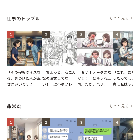
張り紙も無視された
でパンを持ち帰ろう
し→冷蔵庫が空でも
が家が眠れず耐
結果
とする客。だが、ス
買い出しに行かせた
いた夏の夜
タッフの一言で状況
一言
仕事のトラブル
もっと見る >
が一変
1
2
3
4
「その程度のミスな
「ちょっと、私こん
「おい！データまだ
「これ、あなた
ら、見つけた人が直
なの注文してな
かよ！」とキレる上
ったんでしょ？
せばいいですよ
い！」理不尽クレー
司。だが、パソコン
責任転嫁する上
ね？」10歳年下の後
マーに正論で挑んだ
のデスクトップ画面
だが、私が見せ
輩のリーダーに指
イキり後輩。先輩の
を見た結果【短編小
業履歴で状況が
摘。だが、返ってき
助言をスルーした結
説】
非常識
もっと見る >
た言葉にため息が止
果
まらない
1
2
3
4