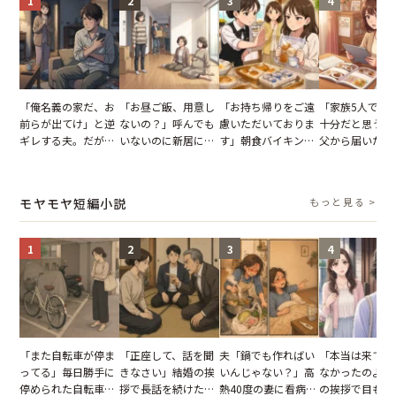
1
2
3
4
「俺名義の家だ、お
「お昼ご飯、用意し
「お持ち帰りをご遠
「家族5人で3
前らが出てけ」と逆
ないの？」呼んでも
慮いただいておりま
十分だと思うが
ギレする夫。だが、
いないのに新居にあ
す」朝食バイキング
父から届いたご
子供3人を連れて家
がった義母と義妹。
でパンを持ち帰ろう
儀。だが、夫が
を出た結果
図々しい態度に夫が
とする客。だが、ス
の席と料理を見
怒った瞬間
タッフの一言で状況
り込んだワケ
モヤモヤ短編小説
もっと見る >
が一変
1
2
3
4
「また自転車が停ま
「正座して、話を聞
夫「鍋でも作ればい
「本当は来てほ
ってる」毎日勝手に
きなさい」結婚の挨
いんじゃない？」高
なかったのよ」
停められた自転車。
拶で長話を続けた義
熱40度の妻に看病な
の挨拶で目も合