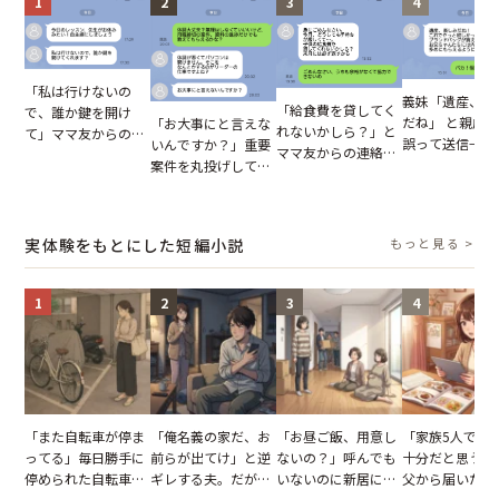
1
2
3
4
「私は行けないの
義妹「遺産、楽
「給食費を貸してく
で、誰か鍵を開け
だね」 と親戚LI
「お大事にと言えな
れないかしら？」と
て」ママ友からの
誤って送信→夫
いんですか？」重要
ママ友からの連絡。
図々しいお願い。だ
はお前は…」告
案件を丸投げして休
だが、ママ友のアカ
が、思いやりのない
れた事実とは【
む後輩。だが、SNS
ウントを見ると…
行動が招いた当然の
小説】
で発覚した嘘と呆れ
【短編小説】
報いとは
た結末
実体験をもとにした短編小説
もっと見る >
1
2
3
4
「また自転車が停ま
「俺名義の家だ、お
「お昼ご飯、用意し
「家族5人で3
ってる」毎日勝手に
前らが出てけ」と逆
ないの？」呼んでも
十分だと思うが
停められた自転車。
ギレする夫。だが、
いないのに新居にあ
父から届いたご