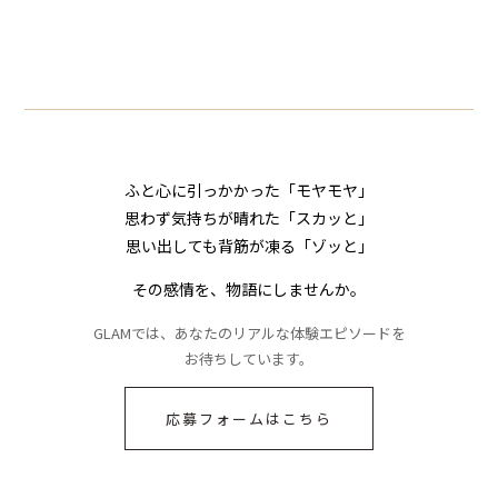
したママ友。夜、送
下された悪口。余裕
小説】
小説】
られてきたメッセー
の対応を見せたら空
ジに絶句
気が一変した話
ふと心に引っかかった「モヤモヤ」
思わず気持ちが晴れた「スカッと」
思い出しても背筋が凍る「ゾッと」
その感情を、物語にしませんか。
GLAMでは、あなたのリアルな体験エピソードを
お待ちしています。
応募フォームはこちら