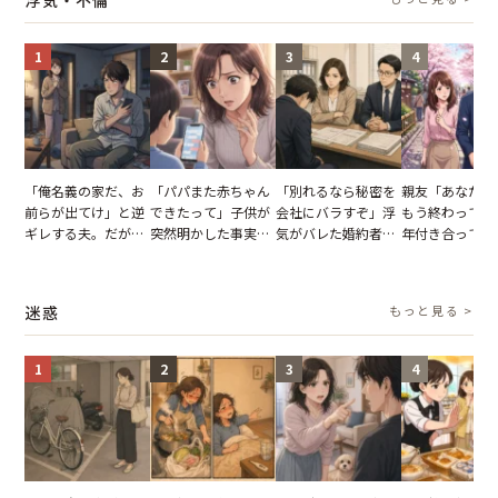
らせた瞬間
1
2
3
4
「俺名義の家だ、お
「パパまた赤ちゃん
「別れるなら秘密を
親友「あなたと
前らが出てけ」と逆
できたって」子供が
会社にバラすぞ」浮
もう終わってる
ギレする夫。だが、
突然明かした事実。
気がバレた婚約者。
年付き合ってい
子供3人を連れて家
単身赴任していた夫
だが、弁護士を連れ
との浮気が発覚
を出た結果
の裏切りに絶句
て問い詰めると、表
が、共通の友人
情が一変
実を伝えた結果
迷惑
もっと見る >
1
2
3
4