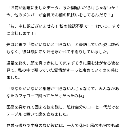
「お前が金曜に出したデータ、また間違いだらけじゃないか！
今、他のメンバーが全員でお前の尻拭いをしてるんだぞ！」
「も、申し訳ございません！ 私の確認不足で……はいっ、すぐ
に出社します！」
先ほどまで「俺がいないと回らない」と豪語していた姿は跡形
もなく、彼は額に冷や汗を浮かべて平謝りしていました。
通話を終え、顔を真っ赤にして気まずそうに目を泳がせる彼を
見て、私の中で残っていた愛情がすーっと冷めていくのを感じ
ました。
「あなたがいないと部署が回らないんじゃなくて、みんながあ
なたのフォローで回ってただけだったのね」
図星を突かれて固まる彼を残し、私は自分のコーヒー代だけを
テーブルに置いて席を立ちました。
見栄っ張りで中身のない彼には、一人で休日出勤でも何でも頑