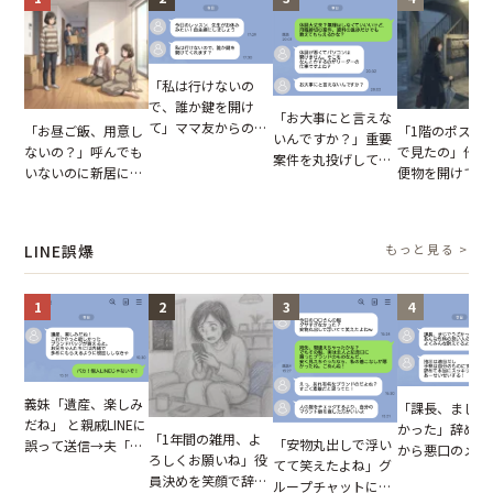
「私は行けないの
で、誰か鍵を開け
「お大事にと言えな
て」ママ友からの
「お昼ご飯、用意し
「1階のポスト
いんですか？」重要
図々しいお願い。だ
ないの？」呼んでも
で見たの」他人
案件を丸投げして休
が、思いやりのない
いないのに新居にあ
便物を開けて読
む後輩。だが、SNS
行動が招いた当然の
がった義母と義妹。
いる住民。目が
で発覚した嘘と呆れ
報いとは
図々しい態度に夫が
てしまった結果
た結末
怒った瞬間
LINE誤爆
もっと見る >
1
2
3
4
義妹「遺産、楽しみ
「課長、まじで
だね」 と親戚LINEに
かった」辞めた
「1年間の雑用、よ
「安物丸出しで浮い
誤って送信→夫「実
から悪口のメッ
ろしくお願いね」役
てて笑えたよね」グ
はお前は…」告げら
ジ。だが、宛先
員決めを笑顔で辞退
ループチャットに投
れた事実とは【短編
て思わず絶句【