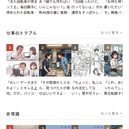
「また自転車が停ま
夫「鍋でも作ればい
「3日経ったけど、
「お持ち帰りを
ってる」毎日勝手に
いんじゃない？」高
行ってないよ」犬の
慮いただいてお
停められた自転車。
熱40度の妻に看病な
通院をすっぽかして
す」朝食バイキ
張り紙も無視された
し→冷蔵庫が空でも
黙っていた夫。だ
でパンを持ち帰
結果
買い出しに行かせた
が、妻がぶつけた本
とする客。だが
一言
音に絶句
タッフの一言で
仕事のトラブル
もっと見る >
が一変
1
2
3
4
「おい！データまだ
「その程度のミスな
「ちょっと、私こん
「これ、あなた
かよ！」とキレる上
ら、見つけた人が直
なの注文してな
ったんでしょ？
司。だが、パソコン
せばいいですよ
い！」理不尽クレー
責任転嫁する上
のデスクトップ画面
ね？」10歳年下の後
マーに正論で挑んだ
だが、私が見せ
を見た結果【短編小
輩のリーダーに指
イキり後輩。先輩の
業履歴で状況が
説】
摘。だが、返ってき
助言をスルーした結
非常識
もっと見る >
た言葉にため息が止
果
まらない
1
2
3
4