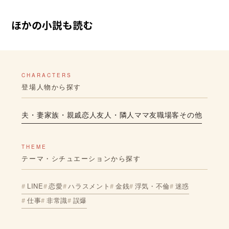
ほかの小説も読む
CHARACTERS
登場人物から探す
夫・妻
家族・親戚
恋人
友人・隣人
ママ友
職場
客
その他
THEME
テーマ・シチュエーションから探す
LINE
恋愛
ハラスメント
金銭
浮気・不倫
迷惑
仕事
非常識
誤爆