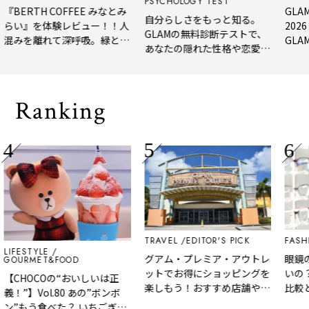
PSYCHOLOGY TEST
RTH COFFEE みなとみ
GLAM BEA
自分らしさをもっと知る。
』を体験レビュー！！人
2026 上
GLAMの無料診断テストで、
を離れて深呼吸。緑と
GLAM編集
あなたの隠れた性格や恋愛タ
淹れたてコーヒーに癒や
年上半期の
イプをチェック
る「大人の隠れ家」
メ。
Ranking
TRAVEL
EDITOR'S PICK
FASHION
STYLE
グアム・プレミア・アウトレ
眼鏡のZof
RMET&FOOD
ットでお得にショッピングを
いの？後悔
HOCOの“おいしいは正
楽しもう！おすすめ店舗やア
比較と選び
】Vol.80 あの”ボンボ
クセスなど詳しく解説
もう食べた？ いちごぎっ