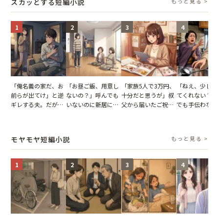
スカッとする短編小説
もっと見る >
1
2
3
4
「俺名義の家だ、お
「お昼ご飯、用意し
「家族5人で3万円、
「ねえ、少し手
前らが出てけ」と逆
ないの？」呼んでも
十分だと思うが」叔
てくれない？」
ギレする夫。だが、
いないのに新居にあ
父から届いたご祝
でも手伝わない
子供3人を連れて家
がった義母と義妹。
儀。だが、夫が当日
義母の追い討ち
を出た結果
図々しい態度に夫が
の席と料理を見て黙
け、思わず実家
怒った瞬間
り込んだワケ
った正月
モヤモヤ短編小説
もっと見る >
1
2
3
4