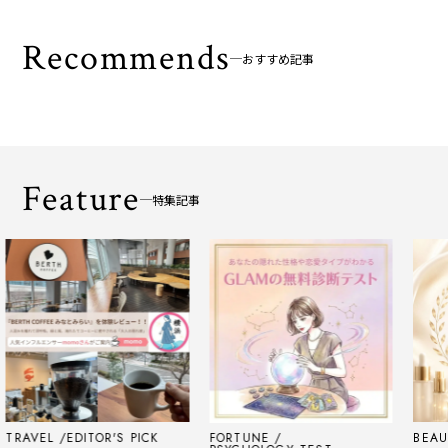
Recommends
おすすめ記事
Feature
特集記事
EL
EDITOR'S PICK
FORTUNE
BEAUTY
E