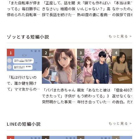
「また自転車が停ま
「正座して、話を聞
夫「鍋でも作ればい
「本当は来てほ
ってる」毎日勝手に
きなさい」結婚の挨
いんじゃない？」高
なかったのよ」
停められた自転車。
拶で長話を続けた義
熱40度の妻に看病な
の挨拶で目も合
張り紙も無視された
父。話が終わる瞬間
し→冷蔵庫が空でも
てくれない義母
結果
に感じた本音とは
買い出しに行かせた
りの電車で涙を
一言
たワケ
ゾッとする短編小説
もっと見る >
1
2
3
4
「私は行けないの
で、誰か鍵を開け
て」ママ友からの
「パパまた赤ちゃん
親友「あなたと彼は
「借金480万、
図々しいお願い。だ
できたって」子供が
もう終わってる」3
返せなくなった
が、思いやりのない
突然明かした事実。
年付き合っていた彼
の告白。だが、
行動が招いた当然の
単身赴任していた夫
との浮気が発覚。だ
までの行動に思
報いとは
の裏切りに絶句
が、共通の友人に事
凍りついた
実を伝えた結果
LINEの短編小説
もっと見る >