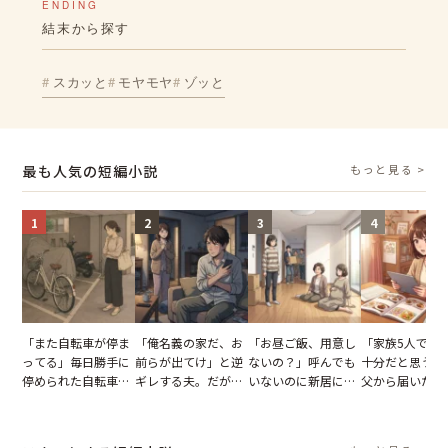
ENDING
結末から探す
スカッと
モヤモヤ
ゾッと
最も人気の短編小説
もっと見る >
1
2
3
4
「また自転車が停ま
「俺名義の家だ、お
「お昼ご飯、用意し
「家族5人で3
ってる」毎日勝手に
前らが出てけ」と逆
ないの？」呼んでも
十分だと思うが
停められた自転車。
ギレする夫。だが、
いないのに新居にあ
父から届いたご
張り紙も無視された
子供3人を連れて家
がった義母と義妹。
儀。だが、夫が
結果
を出た結果
図々しい態度に夫が
の席と料理を見
怒った瞬間
り込んだワケ