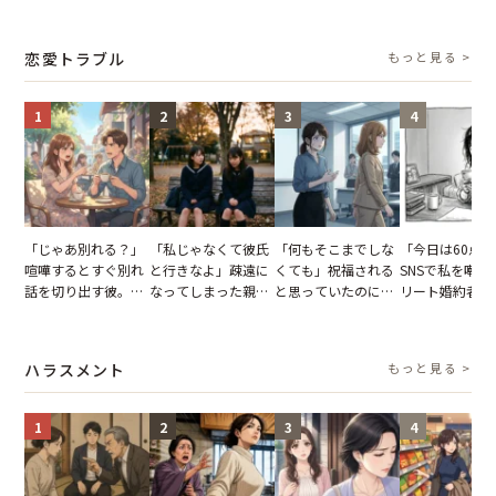
張り紙も無視された
子供3人を連れて家
がった義母と義妹。
儀。だが、夫が
結果
を出た結果
図々しい態度に夫が
の席と料理を見
怒った瞬間
り込んだワケ
恋愛トラブル
もっと見る >
1
2
3
4
「じゃあ別れる？」
「私じゃなくて彼氏
「何もそこまでしな
「今日は60点
喧嘩するとすぐ別れ
と行きなよ」疎遠に
くても」祝福される
SNSで私を嘲笑
話を切り出す彼。我
なってしまった親
と思っていたのに。
リート婚約者。
慢できず、本当に別
友。卒業式の日、親
恋の成就と引き換え
が集まる誕生日
れた結果【短編小
友が墓場まで持って
に失った、親友から
「裏の顔」を画
説】
いくはずだった事実
の痛烈な「拒絶」
晒して人生ごと
ハラスメント
もっと見る >
に私は…
し直した話
1
2
3
4