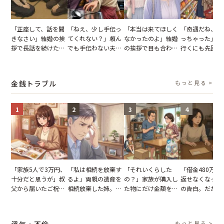
「正座して、話を聞
「ねえ、少し手伝っ
「本当は来てほしく
「奇遇だね、ま
きなさい」結婚の挨
てくれない？」頼ん
なかったのよ」結婚
っちゃった」ど
拶で長話を続けた義
でも手伝わない夫→
の挨拶で目も合わせ
行くにも先回り
父。話が終わる瞬間
義母の追い討ちを受
てくれない義母。帰
れる知人のこと
に感じた本音とは
け、思わず実家に帰
りの電車で涙を流し
私が家族に打ち
った正月
たワケ
た日
金銭トラブル
もっと見る >
1
2
3
4
「家族5人で3万円、
「私は相続を放棄す
「それいくらした
「借金480万、
十分だと思うが」叔
るよ」両親の遺産を
の？」家族が購入し
返せなくなった
父から届いたご祝
相続放棄した姉。だ
た物にだけ金額を聞
の告白。だが、
儀。だが、夫が当日
が、義兄が激昂して
いてくる夫。だが、
までの行動に思
の席と料理を見て黙
告げた一言に言葉を
夫の趣味のグッズを
凍りついた
り込んだワケ
失った
並べた妻が一言で黙
浮気・不倫
もっと見る >