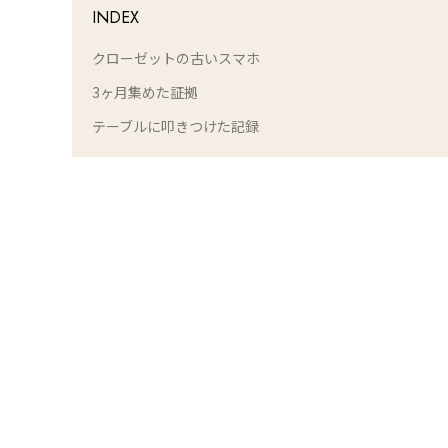
INDEX
クローゼットの古いスマホ
3ヶ月集めた証拠
テーブルに叩きつけた記録
L
o
/
U
a
n
d
m
e
u
d
t
:
e
1
0
0
.
0
0
%