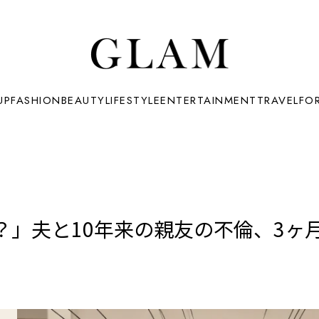
UP
FASHION
BEAUTY
LIFESTYLE
ENTERTAINMENT
TRAVEL
FO
？」夫と10年来の親友の不倫、3ヶ