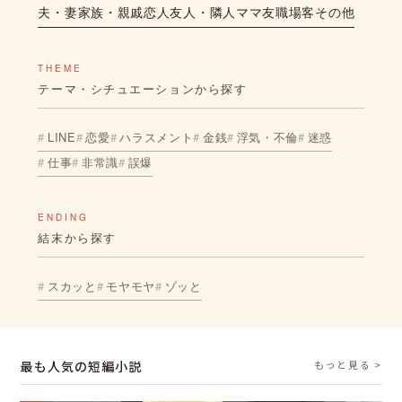
夫・妻
家族・親戚
恋人
友人・隣人
ママ友
職場
客
その他
THEME
テーマ・シチュエーションから探す
LINE
恋愛
ハラスメント
金銭
浮気・不倫
迷惑
仕事
非常識
誤爆
ENDING
結末から探す
スカッと
モヤモヤ
ゾッと
最も人気の短編小説
もっと見る >