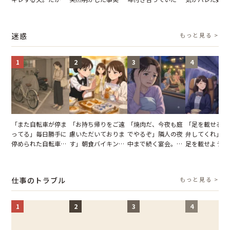
子供3人を連れて家
単身赴任していた夫
との浮気が発覚。だ
だが、弁護士を
を出た結果
の裏切りに絶句
が、共通の友人に事
て問い詰めると
実を伝えた結果
情が一変
迷惑
もっと見る >
1
2
3
4
「また自転車が停ま
「お持ち帰りをご遠
「焼肉だ、今夜も庭
「足を載せるの
ってる」毎日勝手に
慮いただいておりま
でやるぞ」隣人の夜
弁してくれ」座
停められた自転車。
す」朝食バイキング
中まで続く宴会。我
足を載せようと
張り紙も無視された
でパンを持ち帰ろう
が家が眠れず耐え抜
乗客。だが、乗
結果
とする客。だが、ス
いた夏の夜
に相談した結果
タッフの一言で状況
仕事のトラブル
もっと見る >
が一変
1
2
3
4