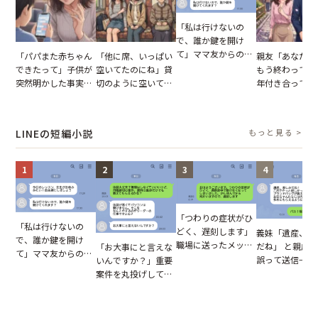
「私は行けないの
で、誰か鍵を開け
て」ママ友からの
「パパまた赤ちゃん
「他に席、いっぱい
親友「あなたと
図々しいお願い。だ
できたって」子供が
空いてたのにね」貸
もう終わってる
が、思いやりのない
突然明かした事実。
切のように空いてる
年付き合ってい
行動が招いた当然の
単身赴任していた夫
車内。だが、隣に座
との浮気が発覚
報いとは
の裏切りに絶句
ってきた女性に感じ
が、共通の友人
た違和感
実を伝えた結果
LINEの短編小説
もっと見る >
1
2
3
4
「つわりの症状がひ
「私は行けないの
どく、遅刻します」
義妹「遺産、楽
で、誰か鍵を開け
職場に送ったメッセ
だね」 と親戚LI
「お大事にと言えな
て」ママ友からの
ージ→普段は優しい
誤って送信→夫
いんですか？」重要
図々しいお願い。だ
上司の豹変に凍りつ
はお前は…」告
案件を丸投げして休
が、思いやりのない
いた
れた事実とは【
む後輩。だが、SNS
行動が招いた当然の
小説】
で発覚した嘘と呆れ
報いとは
た結末