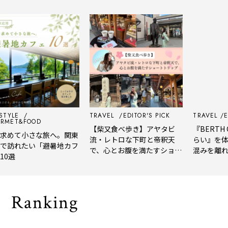
LE
TRAVEL
EDITOR'S PICK
TRAVEL
EDITO
T&FOOD
【柴又食べ歩き】アヤタビ
『BERTH COF
て小さな旅へ。関東
流・レトロな下町と帝釈天
らい』を体験レ
れたい「避暑地カフ
で、心とお腹を満たすショー
混みを離れて深
トトリップ
風、淹れたてコ
される「大人の
Ranking