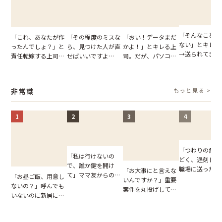
「そんなこと言
「これ、あなたが作
「その程度のミスな
「おい！データまだ
ない」とキレる
ったんでしょ？」と
ら、見つけた人が直
かよ！」とキレる上
→送られてきた
責任転嫁する上司。
せばいいですよ
司。だが、パソコン
セージの、直前
だが、私が見せた作
ね？」10歳年下の後
のデスクトップ画面
り取りを見た結
業履歴で状況が一変
輩のリーダーに指
を見た結果【短編小
【短編小説】
摘。だが、返ってき
説】
非常識
もっと見る >
た言葉にため息が止
まらない
1
2
3
4
「つわりの症状
「私は行けないの
どく、遅刻しま
で、誰か鍵を開け
職場に送ったメ
「お大事にと言えな
て」ママ友からの
「お昼ご飯、用意し
ージ→普段は優
いんですか？」重要
図々しいお願い。だ
ないの？」呼んでも
上司の豹変に凍
案件を丸投げして休
が、思いやりのない
いないのに新居にあ
いた
む後輩。だが、SNS
行動が招いた当然の
がった義母と義妹。
で発覚した嘘と呆れ
報いとは
図々しい態度に夫が
た結末