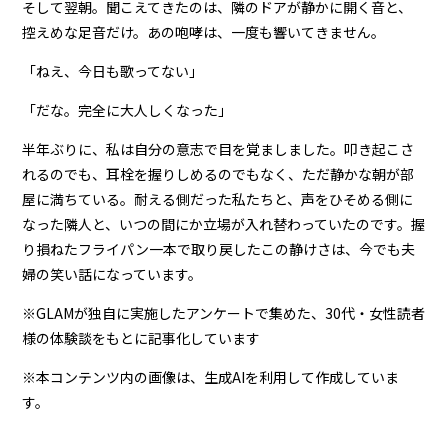
そして翌朝。聞こえてきたのは、隣のドアが静かに開く音と、
控えめな足音だけ。あの咆哮は、一度も響いてきません。
「ねえ、今日も歌ってない」
「だな。完全に大人しくなった」
半年ぶりに、私は自分の意志で目を覚ましました。叩き起こさ
れるのでも、耳栓を握りしめるのでもなく、ただ静かな朝が部
屋に満ちている。耐える側だった私たちと、声をひそめる側に
なった隣人と、いつの間にか立場が入れ替わっていたのです。握
り損ねたフライパン一本で取り戻したこの静けさは、今でも夫
婦の笑い話になっています。
※GLAMが独自に実施したアンケートで集めた、30代・女性読者
様の体験談をもとに記事化しています
※本コンテンツ内の画像は、生成AIを利用して作成していま
す。