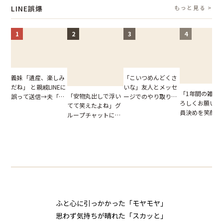
怒った瞬間
LINE誤爆
もっと見る >
1
2
3
4
「こいつめんどくさ
義妹「遺産、楽しみ
いな」友人とメッセ
だね」 と親戚LINEに
「1年間の雑用
「安物丸出しで浮い
ージでのやり取り。
誤って送信→夫「実
ろしくお願いね
てて笑えたよね」グ
だが、独り言が思わ
はお前は…」告げら
員決めを笑顔で
ループチャットに投
ぬ悲劇を生んだ【短
れた事実とは【短編
したママ友。夜
下された悪口。余裕
編小説】
小説】
られてきたメッ
の対応を見せたら空
ジに絶句
気が一変した話
ふと心に引っかかった「モヤモヤ」
思わず気持ちが晴れた「スカッと」