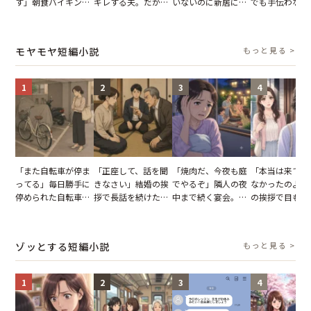
す」朝食バイキング
ギレする夫。だが、
いないのに新居にあ
でも手伝わない
でパンを持ち帰ろう
子供3人を連れて家
がった義母と義妹。
義母の追い討ち
とする客。だが、ス
を出た結果
図々しい態度に夫が
け、思わず実家
タッフの一言で状況
怒った瞬間
った正月
モヤモヤ短編小説
もっと見る >
が一変
1
2
3
4
「また自転車が停ま
「正座して、話を聞
「焼肉だ、今夜も庭
「本当は来てほ
ってる」毎日勝手に
きなさい」結婚の挨
でやるぞ」隣人の夜
なかったのよ」
停められた自転車。
拶で長話を続けた義
中まで続く宴会。我
の挨拶で目も合
張り紙も無視された
父。話が終わる瞬間
が家が眠れず耐え抜
てくれない義母
結果
に感じた本音とは
いた夏の夜
りの電車で涙を
たワケ
ゾッとする短編小説
もっと見る >
1
2
3
4