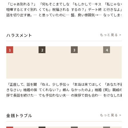
「じゃあ別れる？」
「何もそこまでしな
「もしかして…キス
「私じゃなくて
喧嘩するとすぐ別れ
くても」祝福される
するの？」デート終
と行きなよ」疎
話を切り出す彼。我
と思っていたのに。
盤、良い雰囲気→彼
なってしまった
慢できず、本当に別
恋の成就と引き換え
の顔が近づいてきた
友。卒業式の日
れた結果【短編小
に失った、親友から
瞬間、背筋が凍った
友が墓場まで持
説】
の痛烈な「拒絶」
【短編小説】
いくはずだった
ハラスメント
もっと見る >
に私は…
1
2
3
4
「正座して、話を聞
「ねえ、少し手伝っ
「本当は来てほしく
「あなた不器用
きなさい」結婚の挨
てくれない？」頼ん
なかったのよ」結婚
(笑)」親戚の前
拶で長話を続けた義
でも手伝わない夫→
の挨拶で目も合わせ
をけなした義母
父。話が終わる瞬間
義母の追い討ちを受
てくれない義母。帰
日、夫がきっぱ
に感じた本音とは
け、思わず実家に帰
りの電車で涙を流し
い返した結果
った正月
たワケ
金銭トラブル
もっと見る >