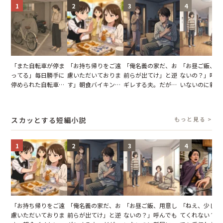
1
2
3
4
「また自転車が停ま
「お持ち帰りをご遠
「俺名義の家だ、お
「お昼ご飯、用
ってる」毎日勝手に
慮いただいておりま
前らが出てけ」と逆
ないの？」呼ん
停められた自転車。
す」朝食バイキング
ギレする夫。だが、
いないのに新居
張り紙も無視された
でパンを持ち帰ろう
子供3人を連れて家
がった義母と義
結果
とする客。だが、ス
を出た結果
図々しい態度に
タッフの一言で状況
怒った瞬間
スカッとする短編小説
もっと見る >
が一変
1
2
3
4
「お持ち帰りをご遠
「俺名義の家だ、お
「お昼ご飯、用意し
「ねえ、少し手
慮いただいておりま
前らが出てけ」と逆
ないの？」呼んでも
てくれない？」