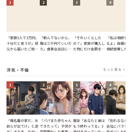
1
2
3
4
「家族5人で3万円、
「飲んでないから、
「それいくらした
「私は相続を放
十分だと思うが」叔
俺は三千円でいいだ
の？」家族が購入し
るよ」両親の遺
父から届いたご祝
ろ」食事会当日に主
た物にだけ金額を聞
相続放棄した姉
儀。だが、夫が当日
張した叔父。だが、
いてくる夫。だが、
が、義兄が激昂
の席と料理を見て黙
幹事のいとこが告げ
夫の趣味のグッズを
告げた一言に言
り込んだワケ
た一言とは
並べた妻が一言で黙
失った
浮気・不倫
もっと見る >
らせた瞬間
1
2
3
4
「俺名義の家だ、お
「パパまた赤ちゃん
親友「あなたと彼は
「別れるなら秘
前らが出てけ」と逆
できたって」子供が
もう終わってる」3
会社にバラすぞ
ギレする夫。だが、
突然明かした事実。
年付き合っていた彼
気がバレた婚約