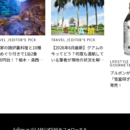
EDITOR'S PICK
TRAVEL
EDITOR'S PICK
囲炉裏料理と10種
【2026年6月最新】グアムの
り付きで1泊2食
今ってどう？何度も渡航して
円台！？栃木・湯西川
いる筆者が現地の状況を解
LIFESTYLE
GOURMET&FOO
武平氏ゆかりの宿
説！
叶う秘境ステイ
ブルボンが雪室
「雪室研ぎ澄ま
発売！
Follow us !
GLAM公式SNSをフォローする