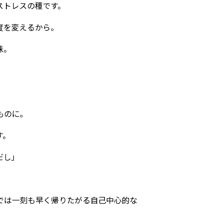
ストレスの種です。
度を変えるから。
昧。
ものに。
す。
だし」
では一刻も早く帰りたがる自己中心的な