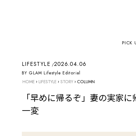
PICK 
LIFESTYLE
2026.04.06
BY GLAM Lifestyle Editorial
›
›
›
HOME
LIFESTYLE
STORY
COLUMN
「早めに帰るぞ」妻の実家に
一変