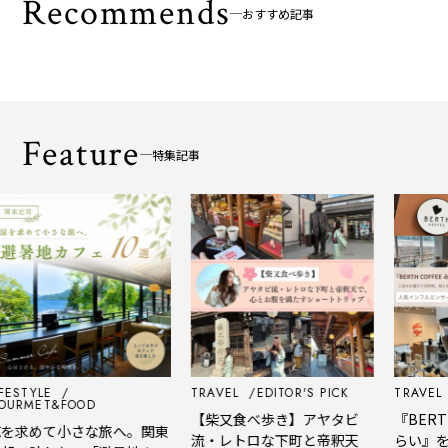
Recommends
おすすめ記事
Feature
特集記事
TYLE
TRAVEL
EDITOR'S PICK
TRAVEL
EDI
ET&FOOD
【柴又食べ歩き】アヤタビ
『BERTH C
めて小さな旅へ。関東
流・レトロな下町と帝釈天
らい』を体験