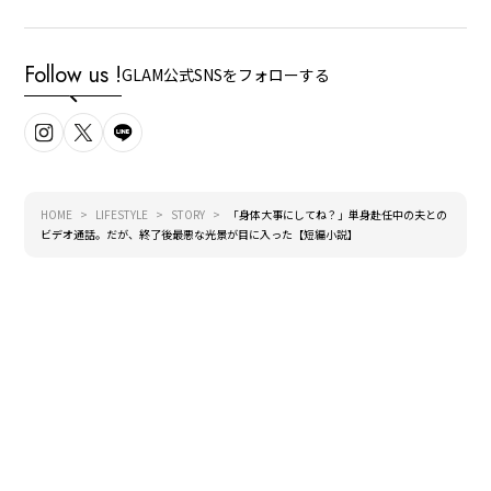
Follow us !
GLAM公式SNSをフォローする
HOME
LIFESTYLE
STORY
「身体大事にしてね？」単身赴任中の夫との
ビデオ通話。だが、終了後最悪な光景が目に入った【短編小説】