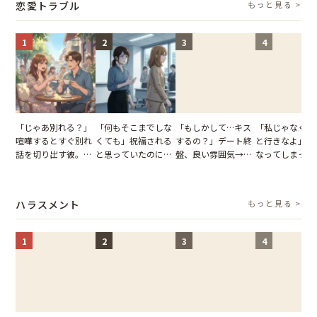
恋愛トラブル
もっと見る >
が一変
1
2
3
4
「じゃあ別れる？」
「何もそこまでしな
「もしかして…キス
「私じゃなくて
喧嘩するとすぐ別れ
くても」祝福される
するの？」デート終
と行きなよ」疎
話を切り出す彼。我
と思っていたのに。
盤、良い雰囲気→彼
なってしまった
慢できず、本当に別
恋の成就と引き換え
の顔が近づいてきた
友。卒業式の日
れた結果【短編小
に失った、親友から
瞬間、背筋が凍った
友が墓場まで持
説】
の痛烈な「拒絶」
【短編小説】
いくはずだった
ハラスメント
もっと見る >
に私は…
1
2
3
4