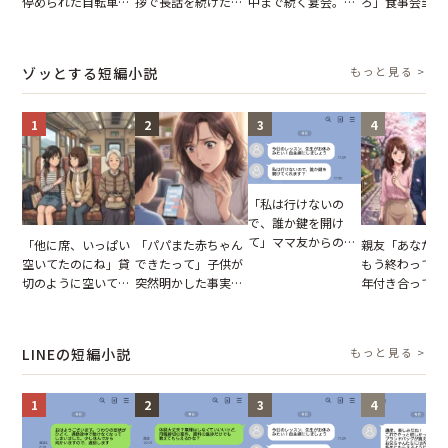
停められた自転車。
拶で長話を続けた義
中まで続く宴会。我
ろ」食事会当日
張り紙も無視された
父。話が終わる瞬間
が家が眠れず耐え抜
張した叔父。だ
結果
に感じた本音とは
いた夏の夜
幹事のいとこが
た一言とは
ゾッとする短編小説
もっと見る >
1
2
3
4
「私は行けないの
で、誰か鍵を開け
て」ママ友からの
「他に席、いっぱい
「パパまた赤ちゃん
親友「あなたと
図々しいお願い。だ
空いてたのにね」貸
できたって」子供が
もう終わってる
が、思いやりのない
切のように空いてる
突然明かした事実。
年付き合ってい
行動が招いた当然の
車内。だが、隣に座
単身赴任していた夫
との浮気が発覚
報いとは
ってきた女性に感じ
の裏切りに絶句
が、共通の友人
た違和感
実を伝えた結果
LINEの短編小説
もっと見る >
1
2
3
4