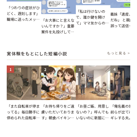
「つわりの症状がひ
「私は行けないの
どく、遅刻します」
義妹「遺産、楽
で、誰か鍵を開け
職場に送ったメッセ
だね」 と親戚LI
「お大事にと言えな
て」ママ友からの
ージ→普段は優しい
誤って送信→夫
いんですか？」重要
図々しいお願い。だ
上司の豹変に凍りつ
はお前は…」告
案件を丸投げして休
が、思いやりのない
いた
れた事実とは【
む後輩。だが、SNS
行動が招いた当然の
小説】
で発覚した嘘と呆れ
報いとは
た結末
実体験をもとにした短編小説
もっと見る >
1
2
3
4
「また自転車が停ま
「お持ち帰りをご遠
「お昼ご飯、用意し
「俺名義の家だ
ってる」毎日勝手に
慮いただいておりま
ないの？」呼んでも
前らが出てけ」
停められた自転車。
す」朝食バイキング
いないのに新居にあ
ギレする夫。だ
張り紙も無視された
でパンを持ち帰ろう
がった義母と義妹。
子供3人を連れ
結果
とする客。だが、ス
図々しい態度に夫が
を出た結果
タッフの一言で状況
怒った瞬間