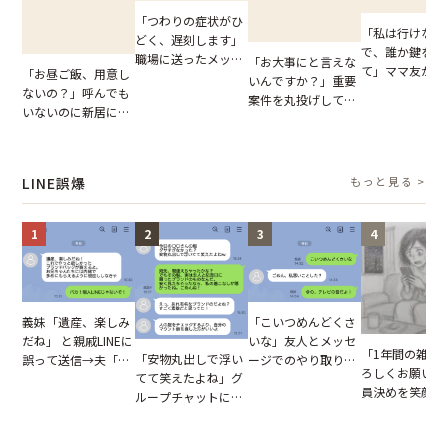
「つわりの症状がひ
「私は行けない
どく、遅刻します」
で、誰か鍵を開
職場に送ったメッセ
「お大事にと言えな
て」ママ友から
「お昼ご飯、用意し
ージ→普段は優しい
いんですか？」重要
図々しいお願い
ないの？」呼んでも
上司の豹変に凍りつ
案件を丸投げして休
が、思いやりの
いないのに新居にあ
いた
む後輩。だが、SNS
行動が招いた当
がった義母と義妹。
で発覚した嘘と呆れ
報いとは
図々しい態度に夫が
た結末
怒った瞬間
LINE誤爆
もっと見る >
1
2
3
4
「こいつめんどくさ
義妹「遺産、楽しみ
いな」友人とメッセ
だね」 と親戚LINEに
「1年間の雑用
「安物丸出しで浮い
ージでのやり取り。
誤って送信→夫「実
ろしくお願いね
てて笑えたよね」グ
だが、独り言が思わ
はお前は…」告げら
員決めを笑顔で
ループチャットに投
ぬ悲劇を生んだ【短
れた事実とは【短編
したママ友。夜
下された悪口。余裕
編小説】
小説】
られてきたメッ
の対応を見せたら空