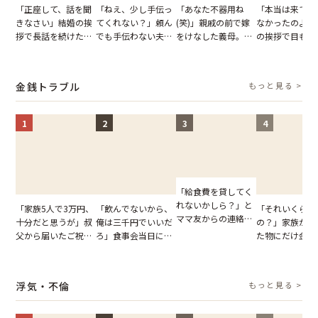
「正座して、話を聞
「ねえ、少し手伝っ
「あなた不器用ね
「本当は来てほ
きなさい」結婚の挨
てくれない？」頼ん
(笑)」親戚の前で嫁
なかったのよ」
拶で長話を続けた義
でも手伝わない夫→
をけなした義母。後
の挨拶で目も合
父。話が終わる瞬間
義母の追い討ちを受
日、夫がきっぱり言
てくれない義母
に感じた本音とは
け、思わず実家に帰
い返した結果
りの電車で涙を
った正月
たワケ
金銭トラブル
もっと見る >
1
2
3
4
「給食費を貸してく
れないかしら？」と
「家族5人で3万円、
「飲んでないから、
「それいくらし
ママ友からの連絡。
十分だと思うが」叔
俺は三千円でいいだ
の？」家族が購
だが、ママ友のアカ
父から届いたご祝
ろ」食事会当日に主
た物にだけ金額
ウントを見ると…
儀。だが、夫が当日
張した叔父。だが、
いてくる夫。だ
【短編小説】
の席と料理を見て黙
幹事のいとこが告げ
夫の趣味のグッ
り込んだワケ
た一言とは
並べた妻が一言
浮気・不倫
もっと見る >
らせた瞬間