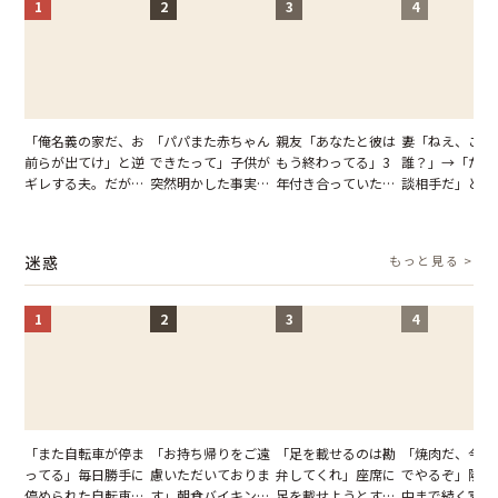
1
2
3
4
「俺名義の家だ、お
「パパまた赤ちゃん
親友「あなたと彼は
妻「ねえ、この
前らが出てけ」と逆
できたって」子供が
もう終わってる」3
誰？」→「ただ
ギレする夫。だが、
突然明かした事実。
年付き合っていた彼
談相手だ」と言
子供3人を連れて家
単身赴任していた夫
との浮気が発覚。だ
る夫。だが、不
を出た結果
の裏切りに絶句
が、共通の友人に事
証拠を突きつけ
実を伝えた結果
果
迷惑
もっと見る >
1
2
3
4
「また自転車が停ま
「お持ち帰りをご遠
「足を載せるのは勘
「焼肉だ、今夜
ってる」毎日勝手に
慮いただいておりま
弁してくれ」座席に
でやるぞ」隣人
停められた自転車。
す」朝食バイキング
足を載せようとする
中まで続く宴会