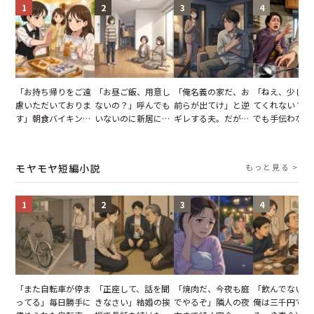
1
2
3
4
「お持ち帰りをご遠
「お昼ご飯、用意し
「俺名義の家だ、お
「ねえ、少し手
慮いただいておりま
ないの？」呼んでも
前らが出てけ」と逆
てくれない？」
す」朝食バイキング
いないのに新居にあ
ギレする夫。だが、
でも手伝わない
でパンを持ち帰ろう
がった義母と義妹。
子供3人を連れて家
義母の追い討ち
とする客。だが、ス
図々しい態度に夫が
を出た結果
け、思わず実家
タッフの一言で状況
怒った瞬間
った正月
モヤモヤ短編小説
もっと見る >
が一変
1
2
3
4
「また自転車が停ま
「正座して、話を聞
「焼肉だ、今夜も庭
「飲んでないか
ってる」毎日勝手に
きなさい」結婚の挨
でやるぞ」隣人の夜
俺は三千円でい