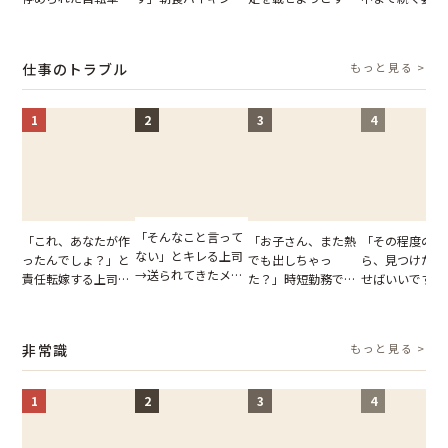
張り紙も無視された
でパンを持ち帰ろう
乗客。だが、乗務員
が家が眠れず耐
結果
とする客。だが、ス
に相談した結果
いた夏の夜
タッフの一言で状況
仕事のトラブル
もっと見る >
が一変
1
2
3
4
「そんなこと言って
「これ、あなたが作
「お子さん、また熱
「その程度のミ
ない」とキレる上司
ったんでしょ？」と
でも出しちゃっ
ら、見つけた人
→送られてきたメッ
責任転嫁する上司。
た？」時短勤務で働
せばいいですよ
セージの、直前のや
だが、私が見せた作
くママさんの、信じ
ね？」10歳年
り取りを見た結果
業履歴で状況が一変
られない欠勤理由に
輩のリーダーに
【短編小説】
思わず絶句
摘。だが、返っ
非常識
もっと見る >
た言葉にため息
まらない
1
2
3
4