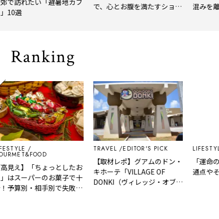
訪れたい「避暑地カフ
で、心とお腹を満たすショー
混みを離れて
0選
トトリップ
風、淹れたて
される「大人
Ranking
YLE
TRAVEL
EDITOR'S PICK
LIFESTYLE
E
ET&FOOD
【取材レポ】グアムのドン・
「運命の人」
え】「ちょっとしたお
キホーテ「VILLAGE OF
通点やその見
スーパーのお菓子で十
DONKI（ヴィレッジ・オブ・
算別・相手別で失敗し
ドンキ）」はどんなところ？
の利いた手土産リスト
魅力や人気商品など紹介！