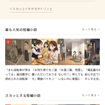
スカッと
モヤモヤ
ゾッと
最も人気の短編小説
もっと見る >
1
2
3
4
「また自転車が停ま
「お持ち帰りをご遠
「お昼ご飯、用意し
「俺名義の家だ
ってる」毎日勝手に
慮いただいておりま
ないの？」呼んでも
前らが出てけ」
停められた自転車。
す」朝食バイキング
いないのに新居にあ
ギレする夫。だ
張り紙も無視された
でパンを持ち帰ろう
がった義母と義妹。
子供3人を連れ
結果
とする客。だが、ス
図々しい態度に夫が
を出た結果
タッフの一言で状況
怒った瞬間
スカッとする短編小説
もっと見る >
が一変