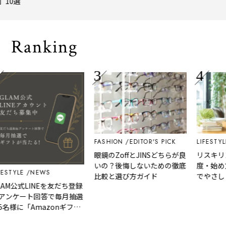
選
トトリップ
風、淹れたて
される「大人
Ranking
FASHION
EDITOR'S PICK
LIFESTYLE
E
眼鏡のZoffとJINSどちらが良
リスキリング
いの？後悔しないための徹底
度・始め方を
YLE
NEWS
比較と選び方ガイド
でやさしく解
公式LINEを友だち登録
ケート回答で毎月抽選
に「Amazonギフト
」など、好きな商品を