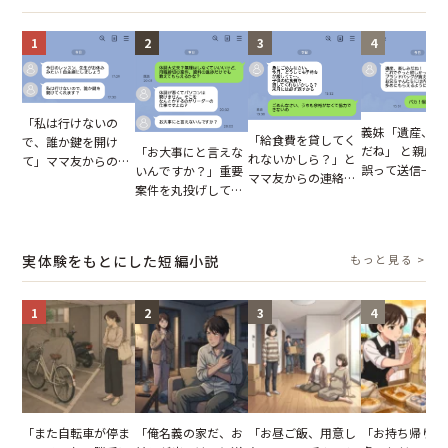
1
2
3
4
「私は行けないの
義妹「遺産、楽
「給食費を貸してく
で、誰か鍵を開け
だね」 と親戚LI
「お大事にと言えな
れないかしら？」と
て」ママ友からの
誤って送信→夫
いんですか？」重要
ママ友からの連絡。
図々しいお願い。だ
はお前は…」告
案件を丸投げして休
だが、ママ友のアカ
が、思いやりのない
れた事実とは【
む後輩。だが、SNS
ウントを見ると…
行動が招いた当然の
小説】
で発覚した嘘と呆れ
【短編小説】
報いとは
た結末
実体験をもとにした短編小説
もっと見る >
1
2
3
4
「また自転車が停ま
「俺名義の家だ、お
「お昼ご飯、用意し
「お持ち帰りを