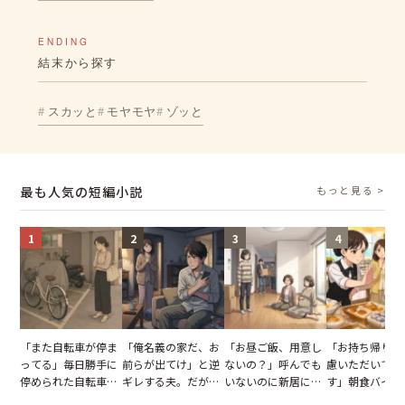
ENDING
結末から探す
スカッと
モヤモヤ
ゾッと
最も人気の短編小説
もっと見る >
1
2
3
4
「また自転車が停ま
「俺名義の家だ、お
「お昼ご飯、用意し
「お持ち帰りを
ってる」毎日勝手に
前らが出てけ」と逆
ないの？」呼んでも
慮いただいてお
停められた自転車。
ギレする夫。だが、
いないのに新居にあ
す」朝食バイキ
張り紙も無視された
子供3人を連れて家
がった義母と義妹。
でパンを持ち帰