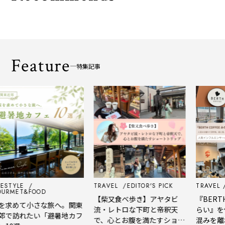
Feature
特集記事
YLE
TRAVEL
EDITOR'S PICK
TRAVEL
EDIT
ET&FOOD
【柴又食べ歩き】アヤタビ
『BERTH CO
めて小さな旅へ。関東
流・レトロな下町と帝釈天
らい』を体験
訪れたい「避暑地カフ
で、心とお腹を満たすショー
混みを離れて