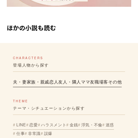
ほかの小説も読む
CHARACTERS
登場人物から探す
夫・妻
家族・親戚
恋人
友人・隣人
ママ友
職場
客
その他
THEME
テーマ・シチュエーションから探す
LINE
恋愛
ハラスメント
金銭
浮気・不倫
迷惑
仕事
非常識
誤爆