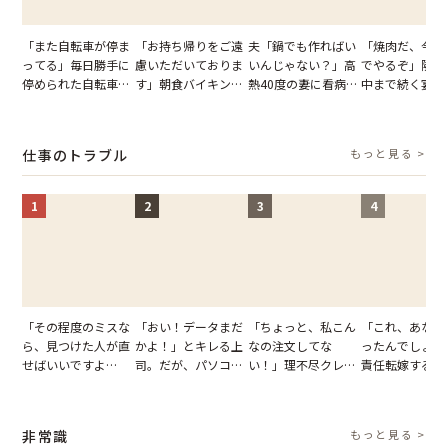
「また自転車が停ま
「お持ち帰りをご遠
夫「鍋でも作ればい
「焼肉だ、今夜
ってる」毎日勝手に
慮いただいておりま
いんじゃない？」高
でやるぞ」隣人
停められた自転車。
す」朝食バイキング
熱40度の妻に看病な
中まで続く宴会
張り紙も無視された
でパンを持ち帰ろう
し→冷蔵庫が空でも
が家が眠れず耐
結果
とする客。だが、ス
買い出しに行かせた
いた夏の夜
タッフの一言で状況
一言
仕事のトラブル
もっと見る >
が一変
1
2
3
4
「その程度のミスな
「おい！データまだ
「ちょっと、私こん
「これ、あなた
ら、見つけた人が直
かよ！」とキレる上
なの注文してな
ったんでしょ？
せばいいですよ
司。だが、パソコン
い！」理不尽クレー
責任転嫁する上
ね？」10歳年下の後
のデスクトップ画面
マーに正論で挑んだ
だが、私が見せ
輩のリーダーに指
を見た結果【短編小
イキり後輩。先輩の
業履歴で状況が
摘。だが、返ってき
説】
助言をスルーした結
非常識
もっと見る >
た言葉にため息が止
果