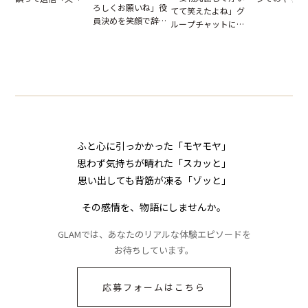
ろしくお願いね」役
てて笑えたよね」グ
だが、独り言が
はお前は…」告げら
員決めを笑顔で辞退
ループチャットに投
ぬ悲劇を生んだ
れた事実とは【短編
したママ友。夜、送
下された悪口。余裕
編小説】
小説】
られてきたメッセー
の対応を見せたら空
ジに絶句
気が一変した話
ふと心に引っかかった「モヤモヤ」
思わず気持ちが晴れた「スカッと」
思い出しても背筋が凍る「ゾッと」
その感情を、物語にしませんか。
GLAMでは、あなたのリアルな体験エピソードを
お待ちしています。
応募フォームはこちら