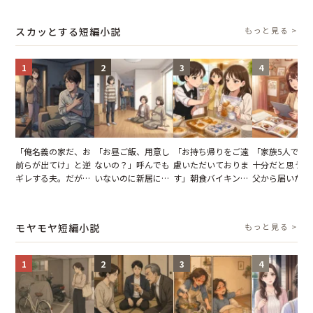
結果
を出た結果
図々しい態度に夫が
とする客。だが
怒った瞬間
タッフの一言で
スカッとする短編小説
もっと見る >
が一変
1
2
3
4
「俺名義の家だ、お
「お昼ご飯、用意し
「お持ち帰りをご遠
「家族5人で3
前らが出てけ」と逆
ないの？」呼んでも
慮いただいておりま
十分だと思うが
ギレする夫。だが、
いないのに新居にあ
す」朝食バイキング
父から届いたご
子供3人を連れて家
がった義母と義妹。
でパンを持ち帰ろう
儀。だが、夫が
を出た結果
図々しい態度に夫が
とする客。だが、ス
の席と料理を見
怒った瞬間
タッフの一言で状況
り込んだワケ
モヤモヤ短編小説
もっと見る >
が一変
1
2
3
4