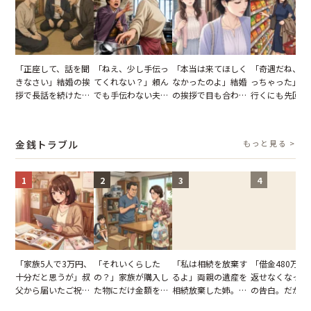
「正座して、話を聞
「ねえ、少し手伝っ
「本当は来てほしく
「奇遇だね、ま
きなさい」結婚の挨
てくれない？」頼ん
なかったのよ」結婚
っちゃった」ど
拶で長話を続けた義
でも手伝わない夫→
の挨拶で目も合わせ
行くにも先回り
父。話が終わる瞬間
義母の追い討ちを受
てくれない義母。帰
れる知人のこと
に感じた本音とは
け、思わず実家に帰
りの電車で涙を流し
私が家族に打ち
った正月
たワケ
た日
金銭トラブル
もっと見る >
1
2
3
4
「家族5人で3万円、
「それいくらした
「私は相続を放棄す
「借金480万、
十分だと思うが」叔
の？」家族が購入し
るよ」両親の遺産を
返せなくなった
父から届いたご祝
た物にだけ金額を聞
相続放棄した姉。だ
の告白。だが、
儀。だが、夫が当日
いてくる夫。だが、
が、義兄が激昂して
までの行動に思