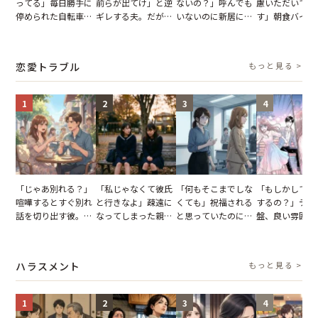
ってる」毎日勝手に
前らが出てけ」と逆
ないの？」呼んでも
慮いただいてお
停められた自転車。
ギレする夫。だが、
いないのに新居にあ
す」朝食バイキ
張り紙も無視された
子供3人を連れて家
がった義母と義妹。
でパンを持ち帰
結果
を出た結果
図々しい態度に夫が
とする客。だが
怒った瞬間
タッフの一言で
恋愛トラブル
もっと見る >
が一変
1
2
3
4
「じゃあ別れる？」
「私じゃなくて彼氏
「何もそこまでしな
「もしかして…
喧嘩するとすぐ別れ
と行きなよ」疎遠に
くても」祝福される
するの？」デー
話を切り出す彼。我
なってしまった親
と思っていたのに。
盤、良い雰囲気
慢できず、本当に別
友。卒業式の日、親
恋の成就と引き換え
の顔が近づいて
れた結果【短編小
友が墓場まで持って
に失った、親友から
瞬間、背筋が凍
説】
いくはずだった事実
の痛烈な「拒絶」
【短編小説】
ハラスメント
もっと見る >
に私は…
1
2
3
4