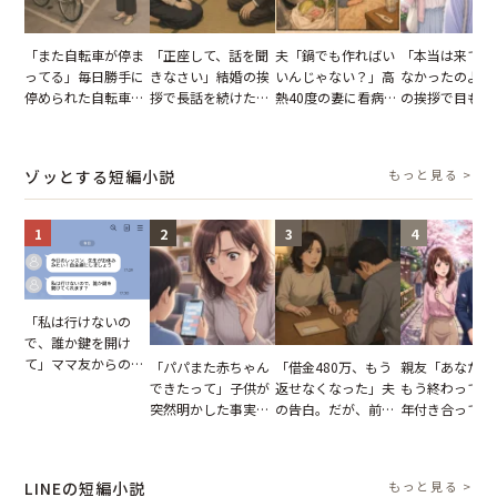
「また自転車が停ま
「正座して、話を聞
夫「鍋でも作ればい
「本当は来てほ
ってる」毎日勝手に
きなさい」結婚の挨
いんじゃない？」高
なかったのよ」
停められた自転車。
拶で長話を続けた義
熱40度の妻に看病な
の挨拶で目も合
張り紙も無視された
父。話が終わる瞬間
し→冷蔵庫が空でも
てくれない義母
結果
に感じた本音とは
買い出しに行かせた
りの電車で涙を
一言
たワケ
ゾッとする短編小説
もっと見る >
1
2
3
4
「私は行けないの
で、誰か鍵を開け
て」ママ友からの
「パパまた赤ちゃん
「借金480万、もう
親友「あなたと
図々しいお願い。だ
できたって」子供が
返せなくなった」夫
もう終わってる
が、思いやりのない
突然明かした事実。
の告白。だが、前日
年付き合ってい
行動が招いた当然の
単身赴任していた夫
までの行動に思わず
との浮気が発覚
報いとは
の裏切りに絶句
凍りついた
が、共通の友人
実を伝えた結果
LINEの短編小説
もっと見る >