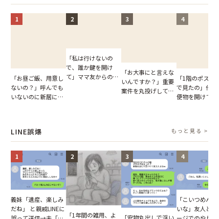
まらない
1
2
3
4
「私は行けないの
で、誰か鍵を開け
「お大事にと言えな
て」ママ友からの
「お昼ご飯、用意し
「1階のポスト
いんですか？」重要
図々しいお願い。だ
ないの？」呼んでも
で見たの」他人
案件を丸投げして休
が、思いやりのない
いないのに新居にあ
便物を開けて読
む後輩。だが、SNS
行動が招いた当然の
がった義母と義妹。
いる住民。目が
で発覚した嘘と呆れ
報いとは
図々しい態度に夫が
てしまった結果
た結末
怒った瞬間
LINE誤爆
もっと見る >
1
2
3
4
「こいつめんど
義妹「遺産、楽しみ
いな」友人とメ
だね」 と親戚LINEに
「1年間の雑用、よ
「安物丸出しで浮い
ージでのやり取
誤って送信→夫「実