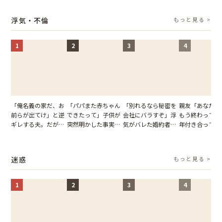
の席と料理を見て黙
夫の趣味のグッズを
告げた一言に言葉を
凍りついた
り込んだワケ
並べた妻が一言で黙
失った
浮気・不倫
もっと見る >
らせた瞬間
1
2
3
4
「俺名義の家だ、お
「パパまた赤ちゃん
「別れるなら秘密を
親友「あなたと
前らが出てけ」と逆
できたって」子供が
会社にバラすぞ」浮
もう終わってる
ギレする夫。だが、
突然明かした事実。
気がバレた婚約者。
年付き合ってい
子供3人を連れて家
単身赴任していた夫
だが、弁護士を連れ
との浮気が発覚
を出た結果
の裏切りに絶句
て問い詰めると、表
が、共通の友人
情が一変
実を伝えた結果
迷惑
もっと見る >
1
2
3
4