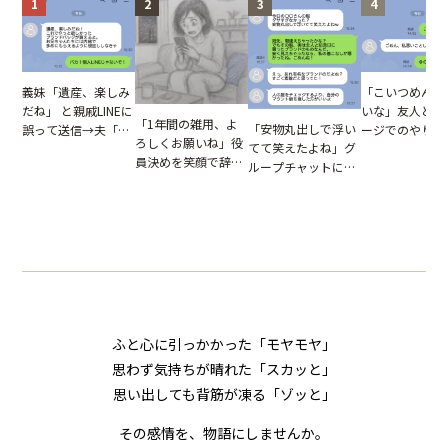
1
2
3
4
「こいつめんど
義妹「遺産、楽しみ
いな」友人とメ
だね」 と親戚LINEに
「1年間の雑用、よ
「安物丸出しで浮い
ージでのやり取
誤って送信→夫「実
ろしくお願いね」役
てて笑えたよね」グ
だが、独り言が
はお前は…」告げら
員決めを笑顔で辞退
ループチャットに投
ぬ悲劇を生んだ
れた事実とは【短編
したママ友。夜、送
下された悪口。余裕
編小説】
小説】
られてきたメッセー
の対応を見せたら空
ジに絶句
気が一変した話
ふと心に引っかかった「モヤモヤ」
思わず気持ちが晴れた「スカッと」
思い出しても背筋が凍る「ゾッと」
その感情を、物語にしませんか。