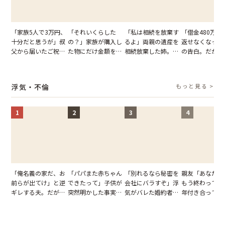
「家族5人で3万円、
「それいくらした
「私は相続を放棄す
「借金480万、
十分だと思うが」叔
の？」家族が購入し
るよ」両親の遺産を
返せなくなった
父から届いたご祝
た物にだけ金額を聞
相続放棄した姉。だ
の告白。だが、
儀。だが、夫が当日
いてくる夫。だが、
が、義兄が激昂して
までの行動に思
の席と料理を見て黙
夫の趣味のグッズを
告げた一言に言葉を
凍りついた
り込んだワケ
並べた妻が一言で黙
失った
浮気・不倫
もっと見る >
らせた瞬間
1
2
3
4
「俺名義の家だ、お
「パパまた赤ちゃん
「別れるなら秘密を
親友「あなたと
前らが出てけ」と逆
できたって」子供が
会社にバラすぞ」浮
もう終わってる
ギレする夫。だが、
突然明かした事実。
気がバレた婚約者。
年付き合ってい
子供3人を連れて家
単身赴任していた夫
だが、弁護士を連れ
との浮気が発覚
を出た結果
の裏切りに絶句
て問い詰めると、表
が、共通の友人
情が一変
実を伝えた結果