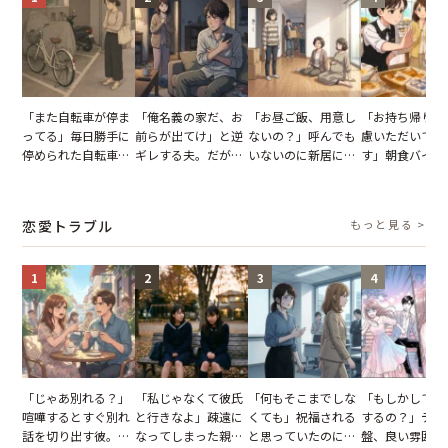
「また自転車が停ま
「俺名義の家だ、お
「お昼ご飯、用意し
「お持ち帰りを
ってる」毎日勝手に
前らが出てけ」と逆
ないの？」呼んでも
慮いただいてお
停められた自転車。
ギレする夫。だが、
いないのに新居にあ
す」朝食バイキ
張り紙も無視された
子供3人を連れて家
がった義母と義妹。
でパンを持ち帰
結果
を出た結果
図々しい態度に夫が
とする客。だが
怒った瞬間
タッフの一言で
恋愛トラブル
もっと見る >
が一変
1
2
3
4
「じゃあ別れる？」
「私じゃなくて彼氏
「何もそこまでしな
「もしかして…
喧嘩するとすぐ別れ
と行きなよ」疎遠に
くても」祝福される
するの？」デー
話を切り出す彼。我
なってしまった親
と思っていたのに。
盤、良い雰囲気