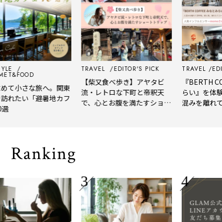
TRAVEL
EDITOR'S PICK
TRAVEL
EDITOR'
FOOD
【柴又食べ歩き】アヤタビ
『BERTH COFF
小さな旅へ。関東
流・レトロな下町と帝釈天
らい』を体験レビ
たい「避暑地カフ
で、心とお腹を満たすショー
混みを離れて深呼
トトリップ
風、淹れたてコー
される「大人の隠
Ranking