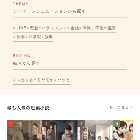
THEME
テーマ・シチュエーションから探す
LINE
恋愛
ハラスメント
金銭
浮気・不倫
迷惑
仕事
非常識
誤爆
ENDING
結末から探す
スカッと
モヤモヤ
ゾッと
最も人気の短編小説
もっと見る >
1
2
3
4