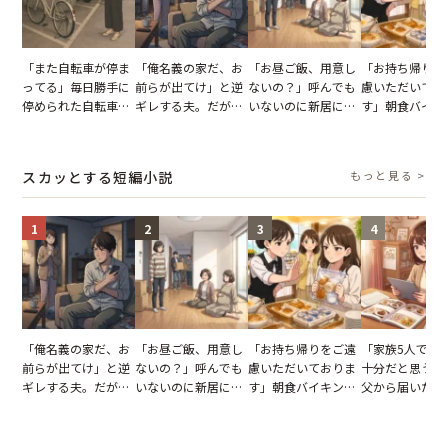
「また自転車が停ま
「俺名義の家だ、お
「お昼ご飯、用意し
「お持ち帰りを
ってる」毎日勝手に
前らが出てけ」と逆
ないの？」呼んでも
慮いただいてお
停められた自転車。
ギレする夫。だが、
いないのに新居にあ
す」朝食バイキ
張り紙も無視された
子供3人を連れて家
がった義母と義妹。
でパンを持ち帰
結果
を出た結果
図々しい態度に夫が
とする客。だが
怒った瞬間
タッフの一言で
スカッとする短編小説
もっと見る >
が一変
1
2
3
4
「俺名義の家だ、お
「お昼ご飯、用意し
「お持ち帰りをご遠
「家族5人で3
前らが出てけ」と逆
ないの？」呼んでも
慮いただいておりま
十分だと思うが
ギレする夫。だが、
いないのに新居にあ
す」朝食バイキング
父から届いたご
子供3人を連れて家
がった義母と義妹。
でパンを持ち帰ろう
儀。だが、夫が
を出た結果
図々しい態度に夫が
とする客。だが、ス
の席と料理を見
怒った瞬間
タッフの一言で状況
り込んだワケ