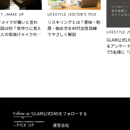
AKE UP
LIFESTYLE
EDITOR'S PICK
イクが痛いと言わ
リスキリングとは？意味・制
何？若作りに見え
度・始め方を40代女性目線
LIFESTYLE
NEW
垢抜けメイクの正
でやさしく解説
GLAM公式LINE
＆アンケート回答
で5名様に「Ama
カード」など、好
選べるギフトをプ
Follow us !
GLAM公式SNSをフォローする
PICK UP
運営会社