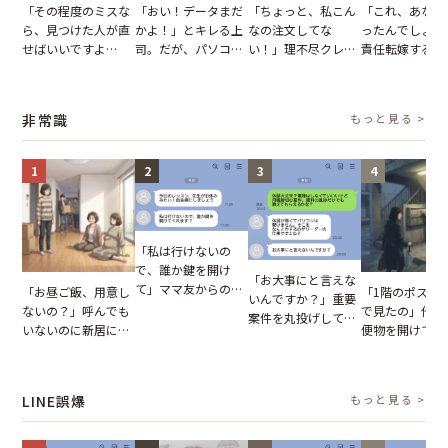
「その程度のミスな
「おい！データまだ
「ちょっと、私こん
「これ、あなた
ら、見つけた人が直
かよ！」とキレる上
なの注文してな
ったんでしょ？
せばいいですよ
司。だが、パソコン
い！」理不尽クレー
責任転嫁する上
ね？」10歳年下の後
のデスクトップ画面
マーに正論で挑んだ
だが、私が見せ
輩のリーダーに指
を見た結果【短編小
イキり後輩。先輩の
業履歴で状況が
摘。だが、返ってき
説】
助言をスルーした結
非常識
もっと見る >
た言葉にため息が止
果
まらない
1
2
3
4
「私は行けないの
で、誰か鍵を開け
「お大事にと言えな
て」ママ友からの
「お昼ご飯、用意し
「1階のポスト
いんですか？」重要
図々しいお願い。だ
ないの？」呼んでも
で見たの」他人
案件を丸投げして休
が、思いやりのない
いないのに新居にあ
便物を開けて読
む後輩。だが、SNS
行動が招いた当然の
がった義母と義妹。
いる住民。目が
で発覚した嘘と呆れ
報いとは
図々しい態度に夫が
てしまった結果
た結末
怒った瞬間
LINE誤爆
もっと見る >