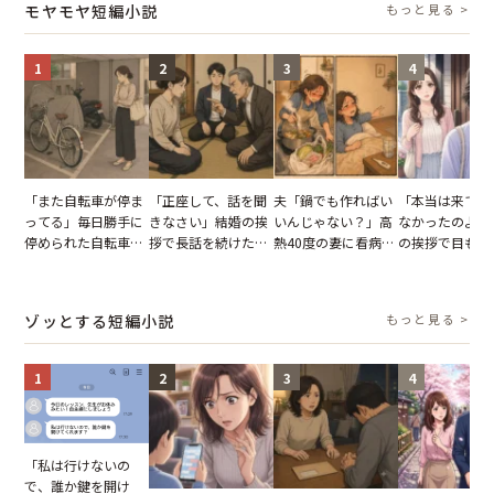
モヤモヤ短編小説
もっと見る >
が一変
1
2
3
4
「また自転車が停ま
「正座して、話を聞
夫「鍋でも作ればい
「本当は来てほ
ってる」毎日勝手に
きなさい」結婚の挨
いんじゃない？」高
なかったのよ」
停められた自転車。
拶で長話を続けた義
熱40度の妻に看病な
の挨拶で目も合
張り紙も無視された
父。話が終わる瞬間
し→冷蔵庫が空でも
てくれない義母
結果
に感じた本音とは
買い出しに行かせた
りの電車で涙を
一言
たワケ
ゾッとする短編小説
もっと見る >
1
2
3
4
「私は行けないの
で、誰か鍵を開け