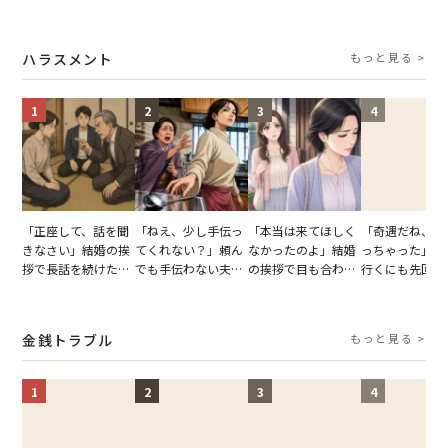
慢できず、本当に別
友。卒業式の日、親
恋の成就と引き換え
の顔が近づいて
れた結果【短編小
友が墓場まで持って
に失った、親友から
瞬間、背筋が凍
説】
いくはずだった事実
の痛烈な「拒絶」
【短編小説】
ハラスメント
もっと見る >
に私は…
1
2
3
4
「正座して、話を聞
「ねえ、少し手伝っ
「本当は来てほしく
「奇遇だね、ま
きなさい」結婚の挨
てくれない？」頼ん
なかったのよ」結婚
っちゃった」ど
拶で長話を続けた義
でも手伝わない夫→
の挨拶で目も合わせ
行くにも先回り
父。話が終わる瞬間
義母の追い討ちを受
てくれない義母。帰
れる知人のこと
に感じた本音とは
け、思わず実家に帰
りの電車で涙を流し
私が家族に打ち
った正月
たワケ
た日
金銭トラブル
もっと見る >
1
2
3
4