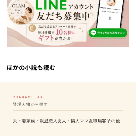
ほかの小説も読む
CHARACTERS
登場人物から探す
夫・妻
家族・親戚
恋人
友人・隣人
ママ友
職場
客
その他