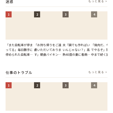
迷惑
もっと見る >
1
2
3
4
「また自転車が停ま
「お持ち帰りをご遠
夫「鍋でも作ればい
「焼肉だ、今夜
ってる」毎日勝手に
慮いただいておりま
いんじゃない？」高
でやるぞ」隣人
停められた自転車。
す」朝食バイキング
熱40度の妻に看病な
中まで続く宴会
張り紙も無視された
でパンを持ち帰ろう
し→冷蔵庫が空でも
が家が眠れず耐
結果
とする客。だが、ス
買い出しに行かせた
いた夏の夜
タッフの一言で状況
一言
仕事のトラブル
もっと見る >
が一変
1
2
3
4