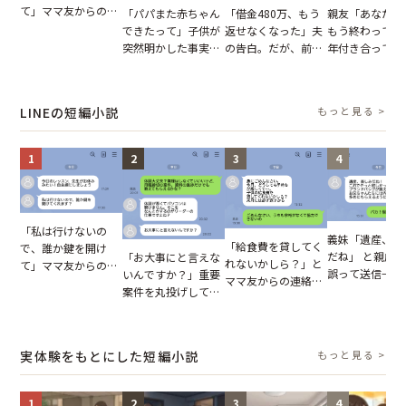
て」ママ友からの
「パパまた赤ちゃん
「借金480万、もう
親友「あなたと
図々しいお願い。だ
できたって」子供が
返せなくなった」夫
もう終わってる
が、思いやりのない
突然明かした事実。
の告白。だが、前日
年付き合ってい
行動が招いた当然の
単身赴任していた夫
までの行動に思わず
との浮気が発覚
報いとは
の裏切りに絶句
凍りついた
が、共通の友人
実を伝えた結果
LINEの短編小説
もっと見る >
1
2
3
4
「私は行けないの
義妹「遺産、楽
「給食費を貸してく
で、誰か鍵を開け
だね」 と親戚LI
「お大事にと言えな
れないかしら？」と
て」ママ友からの
誤って送信→夫
いんですか？」重要
ママ友からの連絡。
図々しいお願い。だ
はお前は…」告
案件を丸投げして休
だが、ママ友のアカ
が、思いやりのない
れた事実とは【
む後輩。だが、SNS
ウントを見ると…
行動が招いた当然の
小説】
で発覚した嘘と呆れ
【短編小説】
報いとは
た結末
実体験をもとにした短編小説
もっと見る >
1
2
3
4