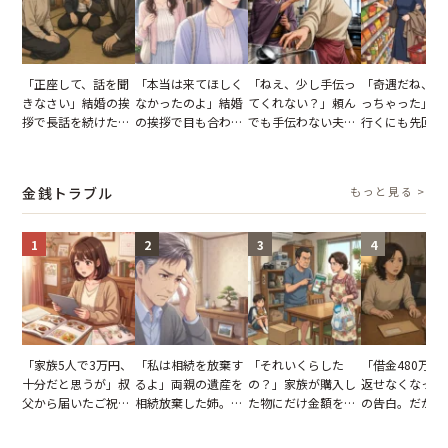
「正座して、話を聞
「本当は来てほしく
「ねえ、少し手伝っ
「奇遇だね、ま
きなさい」結婚の挨
なかったのよ」結婚
てくれない？」頼ん
っちゃった」ど
拶で長話を続けた義
の挨拶で目も合わせ
でも手伝わない夫→
行くにも先回り
父。話が終わる瞬間
てくれない義母。帰
義母の追い討ちを受
れる知人のこと
に感じた本音とは
りの電車で涙を流し
け、思わず実家に帰
私が家族に打ち
たワケ
った正月
た日
金銭トラブル
もっと見る >
1
2
3
4
「家族5人で3万円、
「私は相続を放棄す
「それいくらした
「借金480万、
十分だと思うが」叔
るよ」両親の遺産を
の？」家族が購入し
返せなくなった
父から届いたご祝
相続放棄した姉。だ
た物にだけ金額を聞
の告白。だが、
儀。だが、夫が当日
が、義兄が激昂して
いてくる夫。だが、
までの行動に思
の席と料理を見て黙
告げた一言に言葉を
夫の趣味のグッズを
凍りついた