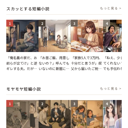
怒った瞬間
り込んだワケ
スカッとする短編小説
もっと見る >
1
2
3
4
「俺名義の家だ、お
「お昼ご飯、用意し
「家族5人で3万円、
「ねえ、少し手
前らが出てけ」と逆
ないの？」呼んでも
十分だと思うが」叔
てくれない？」
ギレする夫。だが、
いないのに新居にあ
父から届いたご祝
でも手伝わない
子供3人を連れて家
がった義母と義妹。
儀。だが、夫が当日
義母の追い討ち
を出た結果
図々しい態度に夫が
の席と料理を見て黙
け、思わず実家
怒った瞬間
り込んだワケ
った正月
モヤモヤ短編小説
もっと見る >
1
2
3
4