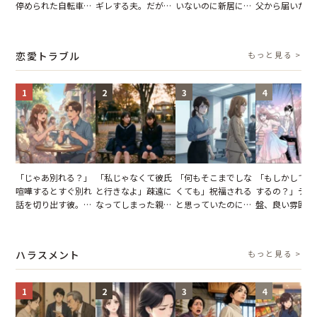
停められた自転車。
ギレする夫。だが、
いないのに新居にあ
父から届いたご
張り紙も無視された
子供3人を連れて家
がった義母と義妹。
儀。だが、夫が
結果
を出た結果
図々しい態度に夫が
の席と料理を見
怒った瞬間
り込んだワケ
恋愛トラブル
もっと見る >
1
2
3
4
「じゃあ別れる？」
「私じゃなくて彼氏
「何もそこまでしな
「もしかして…
喧嘩するとすぐ別れ
と行きなよ」疎遠に
くても」祝福される
するの？」デー
話を切り出す彼。我
なってしまった親
と思っていたのに。
盤、良い雰囲気
慢できず、本当に別
友。卒業式の日、親
恋の成就と引き換え
の顔が近づいて
れた結果【短編小
友が墓場まで持って
に失った、親友から
瞬間、背筋が凍
説】
いくはずだった事実
の痛烈な「拒絶」
【短編小説】
ハラスメント
もっと見る >
に私は…
1
2
3
4