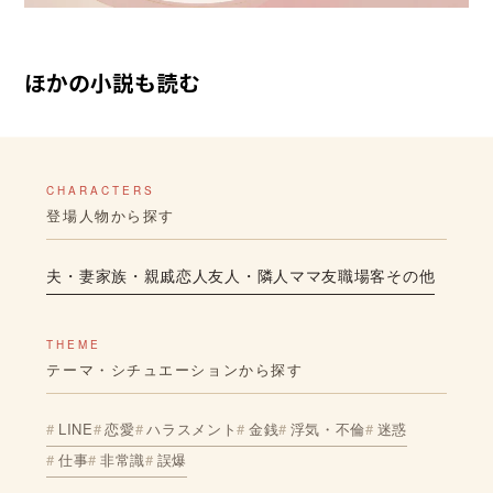
ほかの小説も読む
CHARACTERS
登場人物から探す
夫・妻
家族・親戚
恋人
友人・隣人
ママ友
職場
客
その他
THEME
テーマ・シチュエーションから探す
LINE
恋愛
ハラスメント
金銭
浮気・不倫
迷惑
仕事
非常識
誤爆