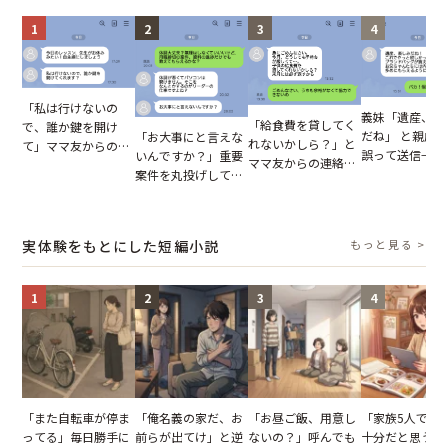
1
2
3
4
「私は行けないの
義妹「遺産、楽
「給食費を貸してく
で、誰か鍵を開け
だね」 と親戚LI
「お大事にと言えな
れないかしら？」と
て」ママ友からの
誤って送信→夫
いんですか？」重要
ママ友からの連絡。
図々しいお願い。だ
はお前は…」告
案件を丸投げして休
だが、ママ友のアカ
が、思いやりのない
れた事実とは【
む後輩。だが、SNS
ウントを見ると…
行動が招いた当然の
小説】
で発覚した嘘と呆れ
【短編小説】
報いとは
た結末
実体験をもとにした短編小説
もっと見る >
1
2
3
4
「また自転車が停ま
「俺名義の家だ、お
「お昼ご飯、用意し
「家族5人で3
ってる」毎日勝手に
前らが出てけ」と逆
ないの？」呼んでも
十分だと思うが