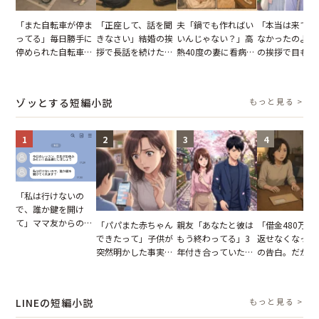
「また自転車が停ま
「正座して、話を聞
夫「鍋でも作ればい
「本当は来てほ
ってる」毎日勝手に
きなさい」結婚の挨
いんじゃない？」高
なかったのよ」
停められた自転車。
拶で長話を続けた義
熱40度の妻に看病な
の挨拶で目も合
張り紙も無視された
父。話が終わる瞬間
し→冷蔵庫が空でも
てくれない義母
結果
に感じた本音とは
買い出しに行かせた
りの電車で涙を
一言
たワケ
ゾッとする短編小説
もっと見る >
1
2
3
4
「私は行けないの
で、誰か鍵を開け
て」ママ友からの
「パパまた赤ちゃん
親友「あなたと彼は
「借金480万、
図々しいお願い。だ
できたって」子供が
もう終わってる」3
返せなくなった
が、思いやりのない
突然明かした事実。
年付き合っていた彼
の告白。だが、
行動が招いた当然の
単身赴任していた夫
との浮気が発覚。だ
までの行動に思
報いとは
の裏切りに絶句
が、共通の友人に事
凍りついた
実を伝えた結果
LINEの短編小説
もっと見る >