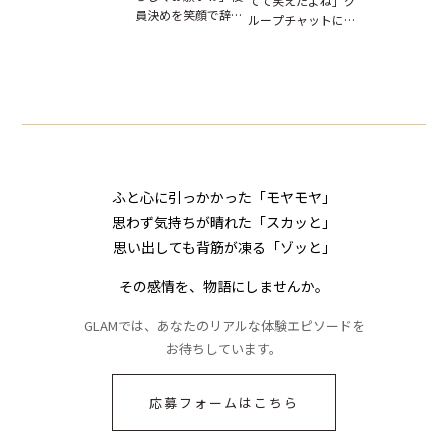
てて笑えたよね」グ
はお前は…」告げら
ジ。だが、宛先
員決めを笑顔で辞退
ループチャットに投
れた事実とは【短編
て思わず絶句【
したママ友。夜、送
下された悪口。余裕
小説】
小説】
られてきたメッセー
の対応を見せたら空
ジに絶句
気が一変した話
ふと心に引っかかった「モヤモヤ」
思わず気持ちが晴れた「スカッと」
思い出しても背筋が凍る「ゾッと」
その感情を、物語にしませんか。
GLAMでは、あなたのリアルな体験エピソードを
お待ちしています。
応募フォームはこちら