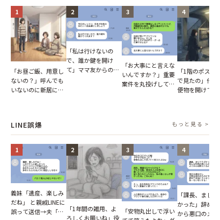
1
2
3
4
「私は行けないの
で、誰か鍵を開け
「お大事にと言えな
て」ママ友からの
「お昼ご飯、用意し
「1階のポスト
いんですか？」重要
図々しいお願い。だ
ないの？」呼んでも
で見たの」他人
案件を丸投げして休
が、思いやりのない
いないのに新居にあ
便物を開けて読
む後輩。だが、SNS
行動が招いた当然の
がった義母と義妹。
いる住民。目が
で発覚した嘘と呆れ
報いとは
図々しい態度に夫が
てしまった結果
た結末
怒った瞬間
LINE誤爆
もっと見る >
1
2
3
4
義妹「遺産、楽しみ
「課長、まじで
だね」 と親戚LINEに
かった」辞めた
「1年間の雑用、よ
「安物丸出しで浮い
誤って送信→夫「実
から悪口のメッ
ろしくお願いね」役