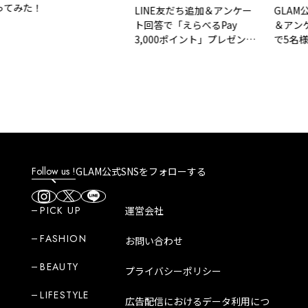
た！
LINE友だち追加＆アンケー
GLAM公式L
ト回答で「えらべるPay
＆アンケート
3,000ポイント」プレゼント
で5名様に「A
｜GLAM 大人のショートスト
カード」など
ーリー
選べるギフト
Follow us !
GLAM公式SNSをフォローする
PICK UP
運営会社
FASHION
お問い合わせ
BEAUTY
プライバシーポリシー
LIFESTYLE
広告配信におけるデータ利用につ