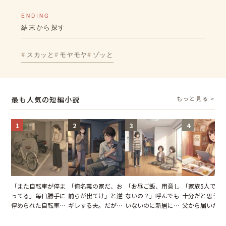
ENDING
結末から探す
スカッと
モヤモヤ
ゾッと
最も人気の短編小説
もっと見る >
1
2
3
4
「また自転車が停ま
「俺名義の家だ、お
「お昼ご飯、用意し
「家族5人で3
ってる」毎日勝手に
前らが出てけ」と逆
ないの？」呼んでも
十分だと思うが
停められた自転車。
ギレする夫。だが、
いないのに新居にあ
父から届いたご
張り紙も無視された
子供3人を連れて家
がった義母と義妹。
儀。だが、夫が
結果
を出た結果
図々しい態度に夫が
の席と料理を見