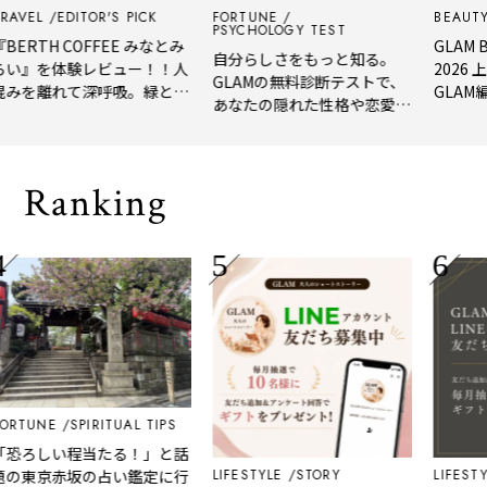
L
EDITOR'S PICK
FORTUNE
BEAUTY
EDI
PSYCHOLOGY TEST
TH COFFEE みなとみ
GLAM BEAU
自分らしさをもっと知る。
を体験レビュー！！人
2026 上半
GLAMの無料診断テストで、
離れて深呼吸。緑と
GLAM編集部
あなたの隠れた性格や恋愛タ
れたてコーヒーに癒や
年上半期の新
イプをチェック
「大人の隠れ家」
メ。
Ranking
NE
SPIRITUAL TIPS
しい程当たる！」と話
LIFESTYLE
STORY
LIFESTYLE
京赤坂の占い鑑定に行