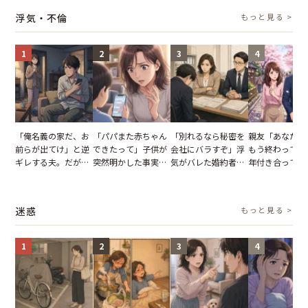
り込んだワケ
失った
並べた妻が一言で黙
浮気・不倫
もっと見る >
らせた瞬間
1
2
3
4
「俺名義の家だ、お
「パパまた赤ちゃん
「別れるなら秘密を
親友「あなたと
前らが出てけ」と逆
できたって」子供が
会社にバラすぞ」浮
もう終わってる
ギレする夫。だが、
突然明かした事実。
気がバレた婚約者。
年付き合ってい
子供3人を連れて家
単身赴任していた夫
だが、弁護士を連れ
との浮気が発覚
を出た結果
の裏切りに絶句
て問い詰めると、表
が、共通の友人
情が一変
実を伝えた結果
迷惑
もっと見る >
1
2
3
4