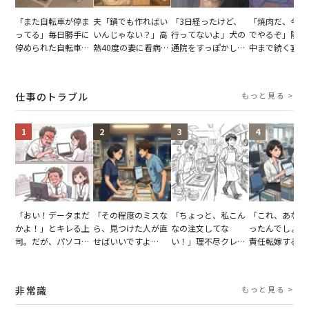
「また自転車が停ま
夫「鍋でも作ればい
「3日経ったけど、
「焼肉だ、今夜
ってる」毎日勝手に
いんじゃない？」高
行ってないよ」犬の
でやるぞ」隣人
停められた自転車。
熱40度の妻に看病な
通院をすっぽかして
中まで続く宴会
張り紙も無視された
し→冷蔵庫が空でも
黙っていた夫。だ
が家が眠れず耐
結果
買い出しに行かせた
が、妻がぶつけた本
いた夏の夜
一言
音に絶句
仕事のトラブル
もっと見る >
1
2
3
4
「おい！データまだ
「その程度のミスな
「ちょっと、私こん
「これ、あなた
かよ！」とキレる上
ら、見つけた人が直
なの注文してな
ったんでしょ？
司。だが、パソコン
せばいいですよ
い！」理不尽クレー
責任転嫁する上
のデスクトップ画面
ね？」10歳年下の後
マーに正論で挑んだ
だが、私が見せ
を見た結果【短編小
輩のリーダーに指
イキり後輩。先輩の
業履歴で状況が
説】
摘。だが、返ってき
助言をスルーした結
非常識
もっと見る >
た言葉にため息が止
果
まらない