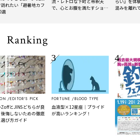
流・レトロな下町と帝釈天
らい』を体験レビ
たい「避暑地カフ
で、心とお腹を満たすショー
混みを離れて深呼
トトリップ
風、淹れたてコー
される「大人の隠
Ranking
EDITOR'S PICK
FORTUNE
BLOOD TYPE
fとJINSどちらが良
血液型×12星座｜プライド
しないための徹底
が高いランキング！
方ガイド