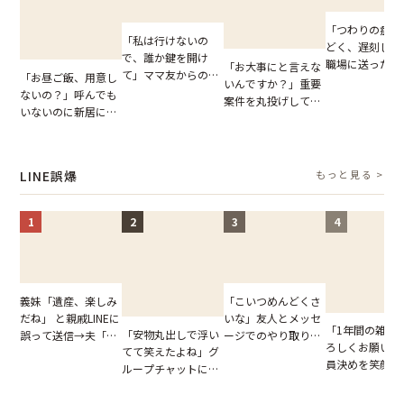
「つわりの症状
「私は行けないの
どく、遅刻しま
で、誰か鍵を開け
職場に送ったメ
「お大事にと言えな
て」ママ友からの
「お昼ご飯、用意し
ージ→普段は優
いんですか？」重要
図々しいお願い。だ
ないの？」呼んでも
上司の豹変に凍
案件を丸投げして休
が、思いやりのない
いないのに新居にあ
いた
む後輩。だが、SNS
行動が招いた当然の
がった義母と義妹。
で発覚した嘘と呆れ
報いとは
図々しい態度に夫が
た結末
怒った瞬間
LINE誤爆
もっと見る >
1
2
3
4
「こいつめんどくさ
義妹「遺産、楽しみ
いな」友人とメッセ
だね」 と親戚LINEに
「1年間の雑用
「安物丸出しで浮い
ージでのやり取り。
誤って送信→夫「実
ろしくお願いね
てて笑えたよね」グ
だが、独り言が思わ
はお前は…」告げら
員決めを笑顔で
ループチャットに投
ぬ悲劇を生んだ【短
れた事実とは【短編
したママ友。夜
下された悪口。余裕
編小説】
小説】
られてきたメッ
の対応を見せたら空