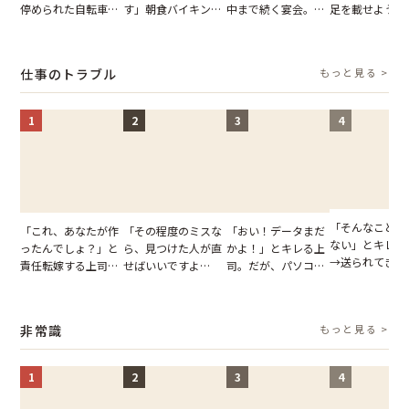
停められた自転車。
す」朝食バイキング
中まで続く宴会。我
足を載せようと
張り紙も無視された
でパンを持ち帰ろう
が家が眠れず耐え抜
乗客。だが、乗
結果
とする客。だが、ス
いた夏の夜
に相談した結果
タッフの一言で状況
仕事のトラブル
もっと見る >
が一変
1
2
3
4
「そんなこと言
「これ、あなたが作
「その程度のミスな
「おい！データまだ
ない」とキレる
ったんでしょ？」と
ら、見つけた人が直
かよ！」とキレる上
→送られてきた
責任転嫁する上司。
せばいいですよ
司。だが、パソコン
セージの、直前
だが、私が見せた作
ね？」10歳年下の後
のデスクトップ画面
り取りを見た結
業履歴で状況が一変
輩のリーダーに指
を見た結果【短編小
【短編小説】
摘。だが、返ってき
説】
非常識
もっと見る >
た言葉にため息が止
まらない
1
2
3
4