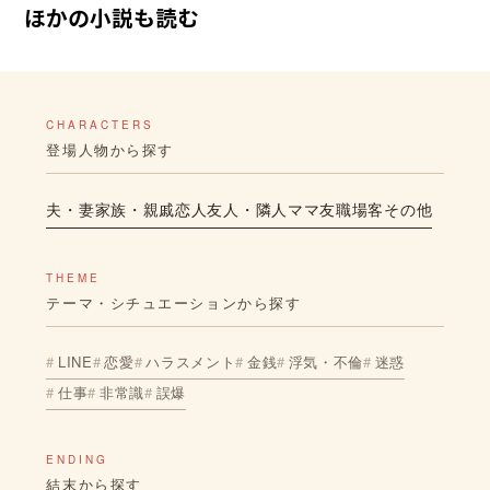
ほかの小説も読む
CHARACTERS
登場人物から探す
夫・妻
家族・親戚
恋人
友人・隣人
ママ友
職場
客
その他
THEME
テーマ・シチュエーションから探す
LINE
恋愛
ハラスメント
金銭
浮気・不倫
迷惑
仕事
非常識
誤爆
ENDING
結末から探す