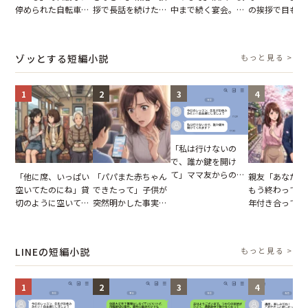
停められた自転車。
拶で長話を続けた義
中まで続く宴会。我
の挨拶で目も合
張り紙も無視された
父。話が終わる瞬間
が家が眠れず耐え抜
てくれない義母
結果
に感じた本音とは
いた夏の夜
りの電車で涙を
たワケ
ゾッとする短編小説
もっと見る >
1
2
3
4
「私は行けないの
で、誰か鍵を開け
て」ママ友からの
「他に席、いっぱい
「パパまた赤ちゃん
親友「あなたと
図々しいお願い。だ
空いてたのにね」貸
できたって」子供が
もう終わってる
が、思いやりのない
切のように空いてる
突然明かした事実。
年付き合ってい
行動が招いた当然の
車内。だが、隣に座
単身赴任していた夫
との浮気が発覚
報いとは
ってきた女性に感じ
の裏切りに絶句
が、共通の友人
た違和感
実を伝えた結果
LINEの短編小説
もっと見る >
1
2
3
4