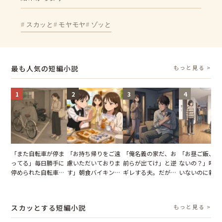
スカッと
モヤモヤ
ゾッと
最も人気の短編小説
もっと見る >
1
2
3
4
「また自転車が停ま
「お持ち帰りをご遠
「俺名義の家だ、お
「お昼ご飯、用
ってる」毎日勝手に
慮いただいておりま
前らが出てけ」と逆
ないの？」呼ん
停められた自転車。
す」朝食バイキング
ギレする夫。だが、
いないのに新居
張り紙も無視された
でパンを持ち帰ろう
子供3人を連れて家
がった義母と義
結果
とする客。だが、ス
を出た結果
図々しい態度に
タッフの一言で状況
怒った瞬間
スカッとする短編小説
もっと見る >
が一変