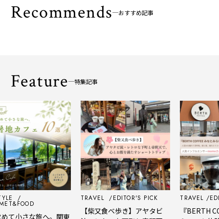
Recommends
おすすめ記事
Feature
特集記事
TRAVEL
EDITOR'S PICK
TRAVEL
EDITOR'
FOOD
【柴又食べ歩き】アヤタビ
『BERTH COFF
小さな旅へ。関東