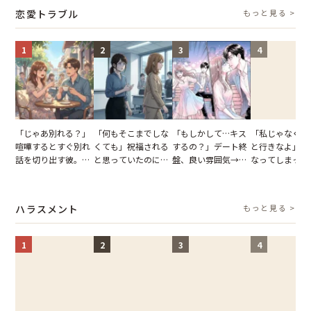
タッフの一言で状況
怒った瞬間
恋愛トラブル
もっと見る >
が一変
1
2
3
4
「じゃあ別れる？」
「何もそこまでしな
「もしかして…キス
「私じゃなくて
喧嘩するとすぐ別れ
くても」祝福される
するの？」デート終
と行きなよ」疎
話を切り出す彼。我
と思っていたのに。
盤、良い雰囲気→彼
なってしまった
慢できず、本当に別
恋の成就と引き換え
の顔が近づいてきた
友。卒業式の日
れた結果【短編小
に失った、親友から
瞬間、背筋が凍った
友が墓場まで持
説】
の痛烈な「拒絶」
【短編小説】
いくはずだった
ハラスメント
もっと見る >
に私は…
1
2
3
4