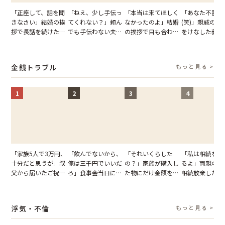
「正座して、話を聞
「ねえ、少し手伝っ
「本当は来てほしく
「あなた不器用
きなさい」結婚の挨
てくれない？」頼ん
なかったのよ」結婚
(笑)」親戚の前
拶で長話を続けた義
でも手伝わない夫→
の挨拶で目も合わせ
をけなした義母
父。話が終わる瞬間
義母の追い討ちを受
てくれない義母。帰
日、夫がきっぱ
に感じた本音とは
け、思わず実家に帰
りの電車で涙を流し
い返した結果
った正月
たワケ
金銭トラブル
もっと見る >
1
2
3
4
「家族5人で3万円、
「飲んでないから、
「それいくらした
「私は相続を放
十分だと思うが」叔
俺は三千円でいいだ
の？」家族が購入し
るよ」両親の遺
父から届いたご祝
ろ」食事会当日に主
た物にだけ金額を聞
相続放棄した姉
儀。だが、夫が当日
張した叔父。だが、
いてくる夫。だが、
が、義兄が激昂
の席と料理を見て黙
幹事のいとこが告げ
夫の趣味のグッズを
告げた一言に言
り込んだワケ
た一言とは
並べた妻が一言で黙
失った
浮気・不倫
もっと見る >
らせた瞬間