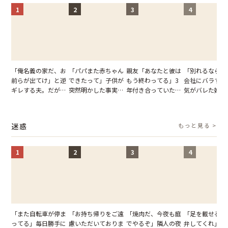
1
2
3
4
「俺名義の家だ、お
「パパまた赤ちゃん
親友「あなたと彼は
「別れるなら秘
前らが出てけ」と逆
できたって」子供が
もう終わってる」3
会社にバラすぞ
ギレする夫。だが、
突然明かした事実。
年付き合っていた彼
気がバレた婚約
子供3人を連れて家
単身赴任していた夫
との浮気が発覚。だ
だが、弁護士を
を出た結果
の裏切りに絶句
が、共通の友人に事
て問い詰めると
実を伝えた結果
情が一変
迷惑
もっと見る >
1
2
3
4
「また自転車が停ま
「お持ち帰りをご遠
「焼肉だ、今夜も庭
「足を載せるの
ってる」毎日勝手に
慮いただいておりま
でやるぞ」隣人の夜
弁してくれ」座