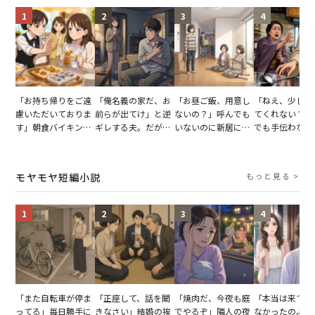
1
2
3
4
「お持ち帰りをご遠
「俺名義の家だ、お
「お昼ご飯、用意し
「ねえ、少し手
慮いただいておりま
前らが出てけ」と逆
ないの？」呼んでも
てくれない？」
す」朝食バイキング
ギレする夫。だが、
いないのに新居にあ
でも手伝わない
でパンを持ち帰ろう
子供3人を連れて家
がった義母と義妹。
義母の追い討ち
とする客。だが、ス
を出た結果
図々しい態度に夫が
け、思わず実家
タッフの一言で状況
怒った瞬間
った正月
モヤモヤ短編小説
もっと見る >
が一変
1
2
3
4
「また自転車が停ま
「正座して、話を聞
「焼肉だ、今夜も庭
「本当は来てほ
ってる」毎日勝手に
きなさい」結婚の挨
でやるぞ」隣人の夜
なかったのよ」