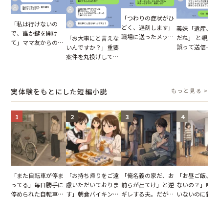
「つわりの症状がひ
「私は行けないの
どく、遅刻します」
義妹「遺産、楽
で、誰か鍵を開け
職場に送ったメッセ
だね」 と親戚LI
「お大事にと言えな
て」ママ友からの
ージ→普段は優しい
誤って送信→夫
いんですか？」重要
図々しいお願い。だ
上司の豹変に凍りつ
はお前は…」告
案件を丸投げして休
が、思いやりのない
いた
れた事実とは【
む後輩。だが、SNS
行動が招いた当然の
小説】
で発覚した嘘と呆れ
報いとは
た結末
実体験をもとにした短編小説
もっと見る >
1
2
3
4
「また自転車が停ま
「お持ち帰りをご遠
「俺名義の家だ、お
「お昼ご飯、用
ってる」毎日勝手に
慮いただいておりま
前らが出てけ」と逆
ないの？」呼ん
停められた自転車。
す」朝食バイキング
ギレする夫。だが、
いないのに新居
張り紙も無視された
でパンを持ち帰ろう
子供3人を連れて家
がった義母と義
結果
とする客。だが、ス
を出た結果
図々しい態度に